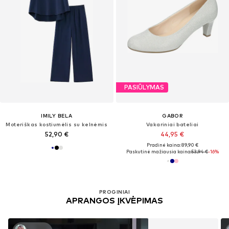
PASIŪLYMAS
IMILY BELA
GABOR
Moteriškas kostiumėlis su kelnėmis
Vakariniai bateliai
52,90 €
44,95 €
Pradinė kaina: 89,90 €
Paskutinė mažiausia kaina:
53,94 €
-16%
PROGINIAI
APRANGOS ĮKVĖPIMAS