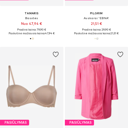
TAMARIS
PILGRIM
Basutės
Auskarai 'EBNA'
Nuo 47,94 €
21,51 €
Pradinė kaina: 79,90 €
Pradinė kaina: 29,90 €
Paskutinė mažiausia kaina:
47,94 €
Paskutinė mažiausia kaina:
21,51 €
PASIŪLYMAS
PASIŪLYMAS