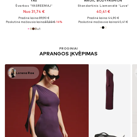
YAS
MAGIC BODYFASHION
Švarkas 'YASREEMAJ'
Standartinis Liemenėlė 'Luve'
Nuo 31,74 €
40,41 €
Pradinė kaina: 89,90 €
Pradinė kaina: 44,90 €
Paskutinė mažiausia kaina:
37,03 €
-14%
Paskutinė mažiausia kaina:
40,41 €
+
1
PROGINIAI
APRANGOS ĮKVĖPIMAS
Lorena Rae