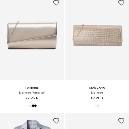
TAMARIS
MASCARA
Delninė 'Amalia'
Delninė
29,95 €
47,90 €