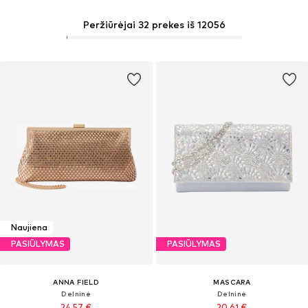
Peržiūrėjai 32 prekes iš 12056
Naujiena
PASIŪLYMAS
PASIŪLYMAS
ANNA FIELD
MASCARA
Delninė
Delninė
24,57 €
20,61 €