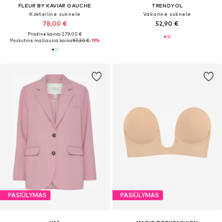
FLEUR BY KAVIAR GAUCHE
TRENDYOL
Kokteilinė suknelė
Vakarinė suknelė
78,00 €
52,90 €
Pradinė kaina: 279,00 €
Paskutinė mažiausia kaina:
97,30 €
-19%
PASIŪLYMAS
PASIŪLYMAS