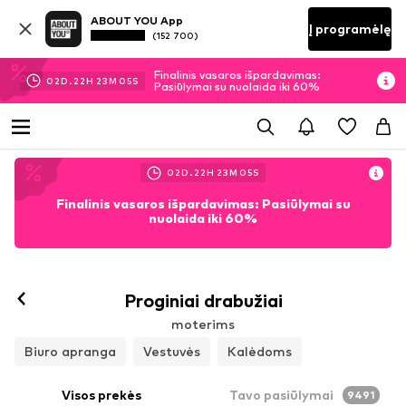
ABOUT YOU App
Į programėlę
(152 700)
Finalinis vasaros išpardavimas:
02
D.
22
H
23
M
02
S
Pasiūlymai su nuolaida iki 60%
02
D.
22
H
23
M
02
S
Finalinis vasaros išpardavimas: Pasiūlymai su
nuolaida iki 60%
Proginiai drabužiai
moterims
Biuro apranga
Vestuvės
Kalėdoms
Visos prekės
Tavo pasiūlymai
9491