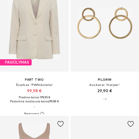
PASIŪLYMAS
PART TWO
PILGRIM
Švarkas 'PWNikoleta'
Auskarai 'Harper'
99,98 €
29,90 €
Pradinė kaina: 199,95 €
Paskutinė mažiausia kaina:
99,98 €