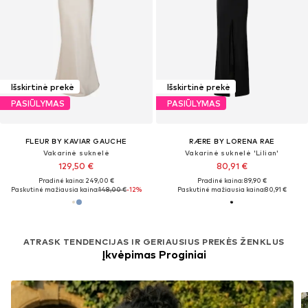
Išskirtinė prekė
Išskirtinė prekė
PASIŪLYMAS
PASIŪLYMAS
FLEUR BY KAVIAR GAUCHE
RÆRE BY LORENA RAE
Vakarinė suknelė
Vakarinė suknelė 'Lilian'
129,50 €
80,91 €
Pradinė kaina: 249,00 €
Pradinė kaina: 89,90 €
Paskutinė mažiausia kaina:
148,00 €
-12%
Paskutinė mažiausia kaina:
80,91 €
ATRASK TENDENCIJAS IR GERIAUSIUS PREKĖS ŽENKLUS
Įkvėpimas Proginiai