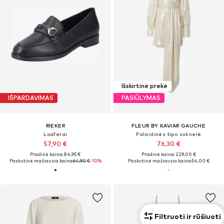
Išskirtinė prekė
IŠPARDAVIMAS
PASIŪLYMAS
RIEKER
FLEUR BY KAVIAR GAUCHE
Loaferai
Palaidinės tipo suknelė
57,90 €
76,30 €
Pradinė kaina: 84,95 €
Pradinė kaina: 229,00 €
Paskutinė mažiausia kaina:
64,90 €
-10%
Paskutinė mažiausia kaina:
54,00 €
Filtruoti ir rūšiuoti