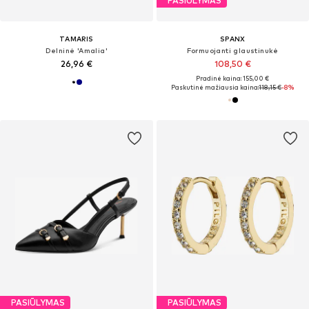
PASIŪLYMAS
TAMARIS
SPANX
Delninė 'Amalia'
Formuojanti glaustinukė
26,96 €
108,50 €
Pradinė kaina: 155,00 €
Paskutinė mažiausia kaina:
118,15 €
-8%
PASIŪLYMAS
PASIŪLYMAS