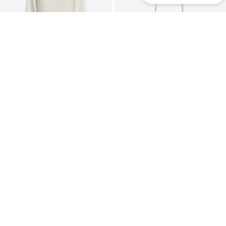
Premium
PASIŪLYMAS
PASIŪLYMAS
LAUREN RALPH LAUREN
MASCARA
Kokteilinė suknelė 'Petra'
Delninė
159,00 €
35,91 €
Pradinė kaina: 295,00 €
Pradinė kaina: 49,90 €
Paskutinė mažiausia kaina:
185,50 €
-14%
Paskutinė mažiausia kaina:
22,41 €