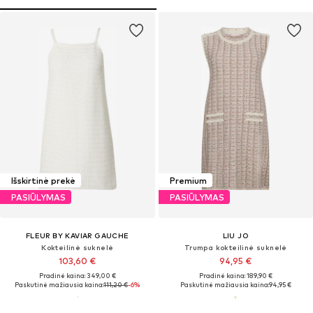
Išskirtinė prekė
Premium
PASIŪLYMAS
PASIŪLYMAS
FLEUR BY KAVIAR GAUCHE
LIU JO
Kokteilinė suknelė
Trumpa kokteilinė suknelė
103,60 €
94,95 €
Pradinė kaina: 349,00 €
Pradinė kaina: 189,90 €
Paskutinė mažiausia kaina:
111,20 €
-6%
Paskutinė mažiausia kaina:
94,95 €