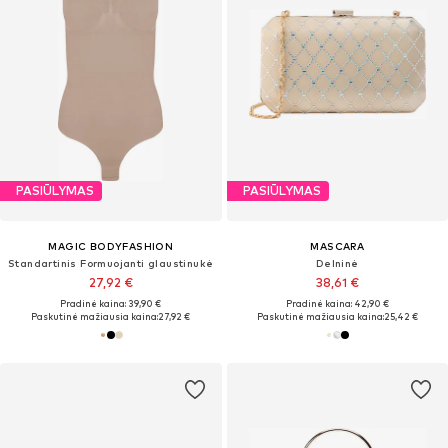
PASIŪLYMAS
PASIŪLYMAS
MAGIC BODYFASHION
MASCARA
Standartinis Formuojanti glaustinukė
Delninė
27,92 €
38,61 €
Pradinė kaina: 39,90 €
Pradinė kaina: 42,90 €
Paskutinė mažiausia kaina:
27,92 €
Paskutinė mažiausia kaina:
25,42 €