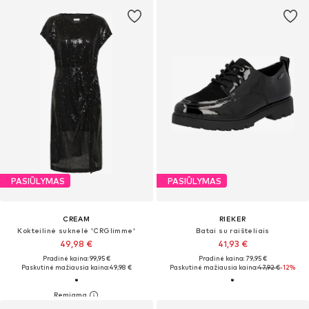
PASIŪLYMAS
PASIŪLYMAS
CREAM
RIEKER
Kokteilinė suknelė 'CRGlimme'
Batai su raišteliais
49,98 €
41,93 €
Pradinė kaina: 99,95 €
Pradinė kaina: 79,95 €
Paskutinė mažiausia kaina:
49,98 €
Paskutinė mažiausia kaina:
47,92 €
-12%