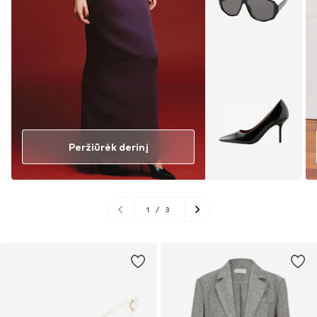
Peržiūrėk derinį
1
/
3