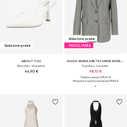
Išskirtinė prekė
Išskirtinė prekė
PASIŪLYMAS
ABOUT YOU
GUIDO MARIA KRETSCHMER WOMEN
Basutės 'Violetta'
Švarkas 'Loretta'
44,90 €
98,10 €
Pradinė kaina: 139,00 €
Paskutinė mažiausia kaina:
79,90 €