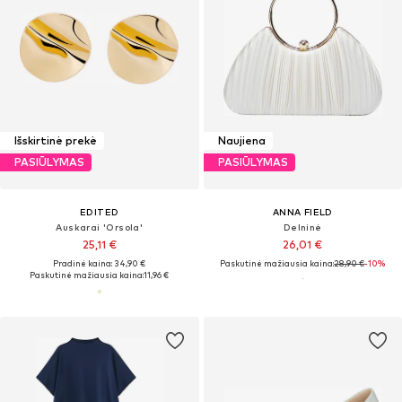
Išskirtinė prekė
Naujiena
PASIŪLYMAS
PASIŪLYMAS
EDITED
ANNA FIELD
Auskarai 'Orsola'
Delninė
25,11 €
26,01 €
Pradinė kaina: 34,90 €
Paskutinė mažiausia kaina:
28,90 €
-10%
Paskutinė mažiausia kaina:
11,96 €