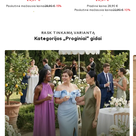
Paskutinė mažiausia kaina:
28,90 €
-15%
Pradinė kaina: 28,90 €
Paskutinė mažiausia kaina:
22,90 €
-10%
RASK TINKAMĄ VARIANTĄ
Kategorijos „Proginiai“ gidai