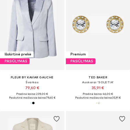
Išskirtinė prekė
Premium
PASIŪLYMAS
PASIŪLYMAS
FLEUR BY KAVIAR GAUCHE
TED BAKER
Švarkas
Auskarai 'SOLETIA'
79,60 €
35,91 €
Pradinė kaina: 239,00 €
Pradinė kaina: 46,00 €
Paskutinė mažiausia kaina:
79,60 €
Paskutinė mažiausia kaina:
35,91 €