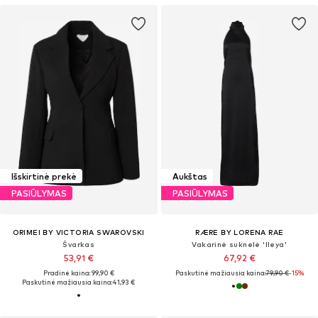
Išskirtinė prekė
Aukštas
PASIŪLYMAS
PASIŪLYMAS
ORIMEI BY VICTORIA SWAROVSKI
RÆRE BY LORENA RAE
Švarkas
Vakarinė suknelė 'Ileya'
53,91 €
67,92 €
Pradinė kaina: 99,90 €
Paskutinė mažiausia kaina:
79,90 €
-15%
Paskutinė mažiausia kaina:
41,93 €