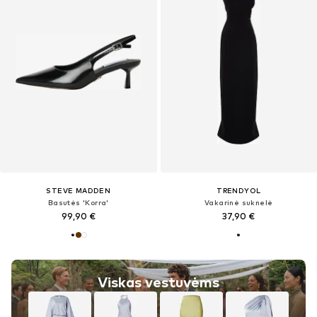
STEVE MADDEN
TRENDYOL
Basutės 'Korra'
Vakarinė suknelė
99,90 €
37,90 €
Viskas vestuvėms