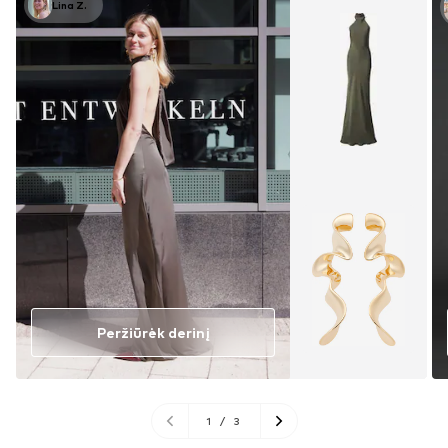
Lina Z.
Peržiūrėk derinį
1
/
3