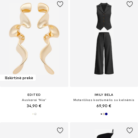
Išskirtinė prekė
EDITED
IMILY BELA
Auskarai 'Nia'
Moteriškas kostiumėlis su kelnėmis
34,90 €
69,90 €