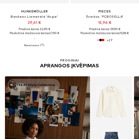
HUNKEMÖLLER
PIECES
Bandeau Liemenėlė 'Angie'
Švarkas 'PCBOSELLA'
29,61 €
15,96 €
Pradinė kaina: 32,90 €
Pradinė kaina: 39,90 €
Paskutinė mažiausia kaina:
27,90 €
Paskutinė mažiausia kaina:
15,96 €
+
27
PROGINIAI
APRANGOS ĮKVĖPIMAS
The AY Style Collective