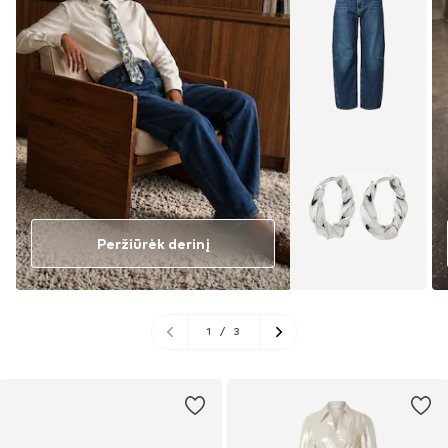
Peržiūrėk derinį
1
/
3