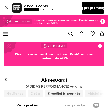
ABOUT YOU App
Į programėlę
(152 700)
Finalinis vasaros išpardavimas: Pasiūlymai su
20
H
10
M
40
S
nuolaida iki 60%
20
H
10
M
40
S
Finalinis vasaros išpardavimas: Pasiūlymai su
nuolaida iki 60%
Aksesuarai
(ADIDAS PERFORMANCE) vyrams
Naujienos
Diržai
Krepšiai ir kuprinės
Akiniai nuo 
Visos prekės
Tavo pasiūlymai
38