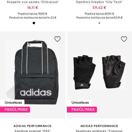
Snapelis nuo saulės 'Climacool'
Sportinis krepšys 'City Tech'
16,11 €
59,42 €
Pradinė kaina: 19,90 €
Pradinė kaina: 69,90 €
Paskutinė mažiausia kaina:
14,32 €
Paskutinė mažiausia kaina:
53,91 €
Uniseksas
Uniseksas
PASIŪLYMAS
PASIŪLYMAS
ADIDAS PERFORMANCE
ADIDAS PERFORMANCE
Sportinė kuprinė 'ESS'
Sportinės pirštinės 'Training'