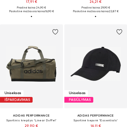
17,91 €
24,21 €
Pradinė kaina: 24,90 €
Pradinė kaina: 29,90 €
Paskutinė mažiausia kaina:
16,90 €
Paskutinė mažiausia kaina:
22,87 €
Uniseksas
Uniseksas
IŠPARDAVIMAS
PASIŪLYMAS
ADIDAS PERFORMANCE
ADIDAS PERFORMANCE
Sportinis krepšys 'Linear Duffel'
Sportinė kepurė 'Essentials'
29,90 €
16,11 €