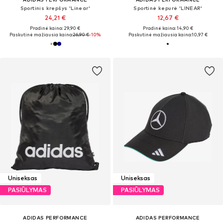
Sportinis krepšys 'Linear'
Sportinė kepurė 'LINEAR'
24,21 €
12,67 €
Pradinė kaina: 29,90 €
Pradinė kaina: 14,90 €
Paskutinė mažiausia kaina:
26,90 €
-10%
Paskutinė mažiausia kaina:
10,97 €
Uniseksas
Uniseksas
PASIŪLYMAS
PASIŪLYMAS
ADIDAS PERFORMANCE
ADIDAS PERFORMANCE