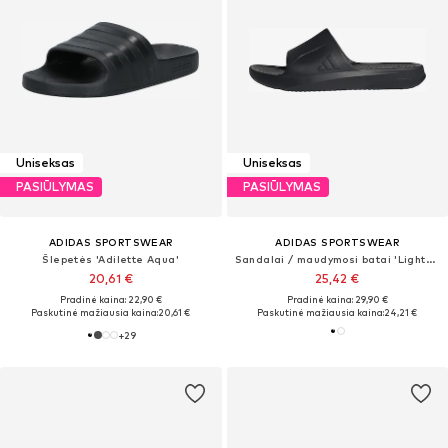
Uniseksas
Uniseksas
PASIŪLYMAS
PASIŪLYMAS
ADIDAS SPORTSWEAR
ADIDAS SPORTSWEAR
Šlepetės 'Adilette Aqua'
Sandalai / maudymosi batai 'Lightshift'
20,61 €
25,42 €
Pradinė kaina: 22,90 €
Pradinė kaina: 29,90 €
Paskutinė mažiausia kaina:
20,61 €
Paskutinė mažiausia kaina:
24,21 €
+
29