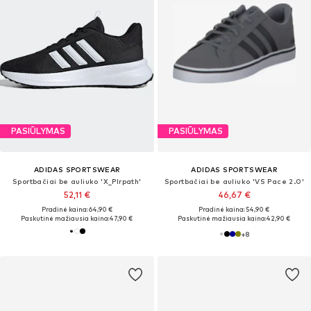
PASIŪLYMAS
PASIŪLYMAS
ADIDAS SPORTSWEAR
ADIDAS SPORTSWEAR
Sportbačiai be auliuko 'X_Plrpath'
Sportbačiai be auliuko 'VS Pace 2.0'
52,11 €
46,67 €
Pradinė kaina: 64,90 €
Pradinė kaina: 54,90 €
Paskutinė mažiausia kaina:
47,90 €
Paskutinė mažiausia kaina:
42,90 €
+
8