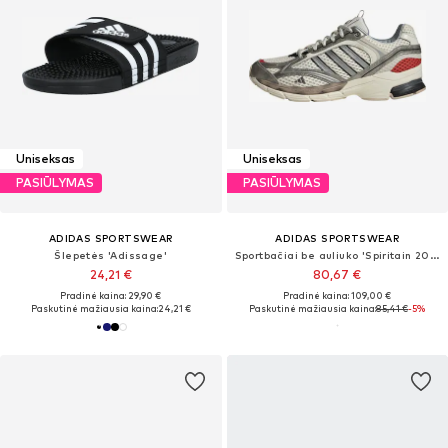
Uniseksas
Uniseksas
PASIŪLYMAS
PASIŪLYMAS
ADIDAS SPORTSWEAR
ADIDAS SPORTSWEAR
Šlepetės 'Adissage'
Sportbačiai be auliuko 'Spiritain 2000'
24,21 €
80,67 €
Pradinė kaina: 29,90 €
Pradinė kaina: 109,00 €
Paskutinė mažiausia kaina:
24,21 €
Paskutinė mažiausia kaina:
85,41 €
-5%