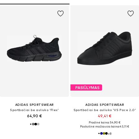
PASIŪLYMAS
ADIDAS SPORTSWEAR
ADIDAS SPORTSWEAR
Sportbačiai be auliuko 'Flex'
Sportbačiai be auliuko 'VS Pace 2.0'
64,90 €
49,41 €
Pradinė kaina: 54,90 €
Paskutinė mažiausia kaina:
43,11 €
+
8