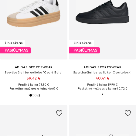
Uniseksas
Uniseksas
PASIŪLYMAS
PASIŪLYMAS
ADIDAS SPORTSWEAR
ADIDAS SPORTSWEAR
Sportbačiai be auliuko 'Court Bold'
Sportbačiai be auliuko 'Courtblock'
59,42 €
40,41 €
Pradinė kaina: 79,90 €
Pradinė kaina: 59,90 €
Paskutinė mažiausia kaina:
46,67 €
Paskutinė mažiausia kaina:
40,72 €
+
3