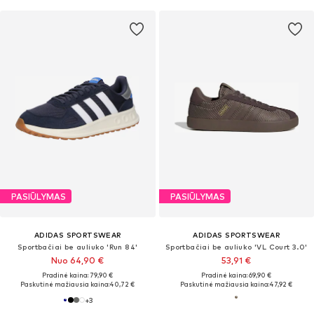
PASIŪLYMAS
PASIŪLYMAS
ADIDAS SPORTSWEAR
ADIDAS SPORTSWEAR
Sportbačiai be auliuko 'Run 84'
Sportbačiai be auliuko 'VL Court 3.0'
Nuo 64,90 €
53,91 €
Pradinė kaina: 79,90 €
Pradinė kaina: 69,90 €
Paskutinė mažiausia kaina:
40,72 €
Paskutinė mažiausia kaina:
47,92 €
+
3