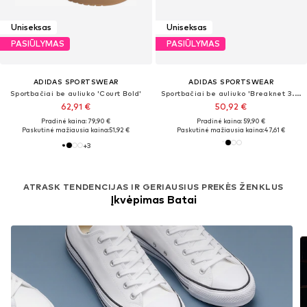
Uniseksas
Uniseksas
PASIŪLYMAS
PASIŪLYMAS
ADIDAS SPORTSWEAR
ADIDAS SPORTSWEAR
Sportbačiai be auliuko 'Court Bold'
Sportbačiai be auliuko 'Breaknet 3.0'
62,91 €
50,92 €
Pradinė kaina: 79,90 €
Pradinė kaina: 59,90 €
Paskutinė mažiausia kaina:
51,92 €
Paskutinė mažiausia kaina:
47,61 €
+
3
ATRASK TENDENCIJAS IR GERIAUSIUS PREKĖS ŽENKLUS
Įkvėpimas Batai