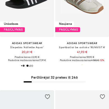
Uniseksas
Naujiena
PASIŪLYMAS
PASIŪLYMAS
ADIDAS SPORTSWEAR
ADIDAS SPORTSWEAR
Šlepetės 'Adilette Aqua'
Sportbačiai be auliuko 'RUNVISTA'
20,61 €
41,93 €
Pradinė kaina: 22,90 €
Pradinė kaina: 59,90 €
Paskutinė mažiausia kaina:
17,91 €
Paskutinė mažiausia kaina:
47,92 €
-12%
+
30
Peržiūrėjai 32 prekes iš 246