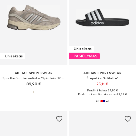
Uniseksas
Uniseksas
PASIŪLYMAS
ADIDAS SPORTSWEAR
ADIDAS SPORTSWEAR
Sportbačiai be auliuko 'Spiritain 2000'
Šlepetės 'Adilette'
89,90 €
25,11 €
Pradinė kaina: 27,90 €
Paskutinė mažiausia kaina:
22,32 €
+
6