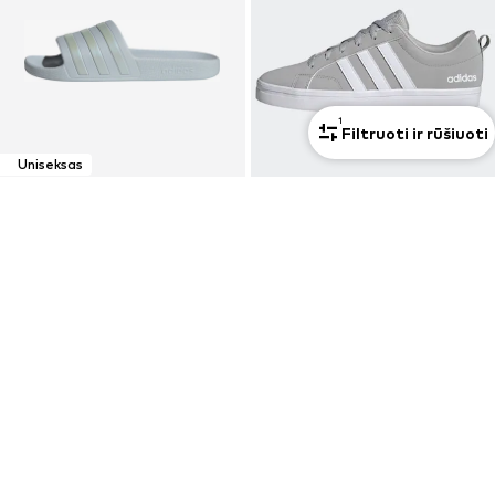
1
Filtruoti ir rūšiuoti
Uniseksas
PASIŪLYMAS
PASIŪLYMAS
ADIDAS SPORTSWEAR
ADIDAS SPORTSWEAR
Šlepetės 'Adilette Aqua'
Sportbačiai be auliuko 'VS PACE 2.0'
17,91 €
43,11 €
Pradinė kaina: 22,90 €
Pradinė kaina: 54,90 €
Paskutinė mažiausia kaina:
16,90 €
Paskutinė mažiausia kaina:
35,91 €
+
29
+
8