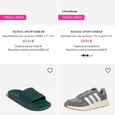
Uniseksas
PASIŪLYMAS
PASIŪLYMAS
ADIDAS SPORTSWEAR
ADIDAS SPORTSWEAR
Sportbačiai be auliuko 'PARK ST 2.0'
Sportbačiai be auliuko 'VL Court 3.0'
67,41 €
53,91 €
Pradinė kaina: 74,90 €
Pradinė kaina: 69,90 €
Paskutinė mažiausia kaina:
58,41 €
Paskutinė mažiausia kaina:
46,67 €
+
11