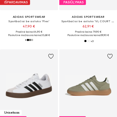
IŠPARDAVIMAS
PASIŪLYMAS
ADIDAS SPORTSWEAR
ADIDAS SPORTSWEAR
Sportbačiai be auliuko 'Flex'
Sportbačiai be auliuko 'VL COURT BOLD'
47,90 €
62,91 €
Pradinė kaina: 64,90 €
Pradinė kaina: 79,90 €
Paskutinė mažiausia kaina:
33,68 €
Paskutinė mažiausia kaina:
59,90 €
+
3
Uniseksas