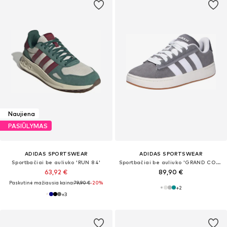
Naujiena
PASIŪLYMAS
ADIDAS SPORTSWEAR
ADIDAS SPORTSWEAR
Sportbačiai be auliuko 'RUN 84'
Sportbačiai be auliuko 'GRAND COURT ALPHA 00S'
63,92 €
89,90 €
Paskutinė mažiausia kaina:
79,90 €
-20%
+
2
+
3