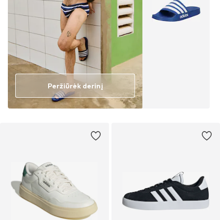
Peržiūrėk derinį