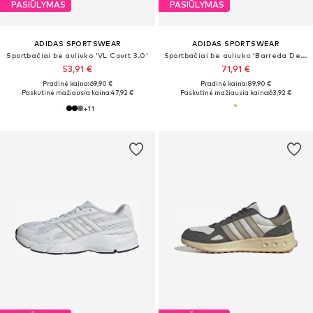
PASIŪLYMAS
PASIŪLYMAS
ADIDAS SPORTSWEAR
ADIDAS SPORTSWEAR
Sportbačiai be auliuko 'VL Court 3.0'
Sportbačiai be auliuko 'Barreda Decode'
53,91 €
71,91 €
Pradinė kaina: 69,90 €
Pradinė kaina: 89,90 €
Paskutinė mažiausia kaina:
47,92 €
Paskutinė mažiausia kaina:
63,92 €
+
11