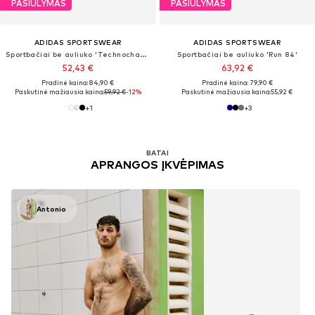
PASIŪLYMAS
PASIŪLYMAS
ADIDAS SPORTSWEAR
ADIDAS SPORTSWEAR
Sportbačiai be auliuko 'Technochaos 2000'
Sportbačiai be auliuko 'Run 84'
52,43 €
63,92 €
Pradinė kaina: 84,90 €
Pradinė kaina: 79,90 €
Paskutinė mažiausia kaina:
59,92 €
-12%
Paskutinė mažiausia kaina:
55,92 €
+
1
+
3
BATAI
APRANGOS ĮKVĖPIMAS
Antonio