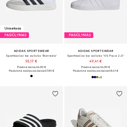
Uniseksas
PASIŪLYMAS
PASIŪLYMAS
ADIDAS SPORTSWEAR
ADIDAS SPORTSWEAR
Sportbačiai be auliuko 'Barreda'
Sportbačiai be auliuko 'VS Pace 2.0'
55,17 €
49,41 €
Pradinė kaina: 64,90 €
Pradinė kaina: 54,90 €
Paskutinė mažiausia kaina:
37,90 €
Paskutinė mažiausia kaina:
49,41 €
+
8