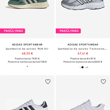
PASIŪLYMAS
PASIŪLYMAS
ADIDAS SPORTSWEAR
ADIDAS SPORTSWEAR
Sportbačiai be auliuko 'RUN 84'
Sportbačiai be auliuko 'Technochaos 2000'
48,93 €
67,41 €
Pradinė kaina: 79,90 €
Pradinė kaina: 84,90 €
Paskutinė mažiausia kaina:
27,96 €
Paskutinė mažiausia kaina:
55,92 €
+
1