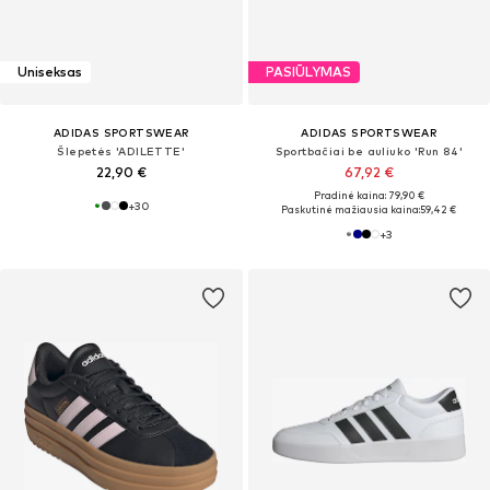
Uniseksas
PASIŪLYMAS
ADIDAS SPORTSWEAR
ADIDAS SPORTSWEAR
Šlepetės 'ADILETTE'
Sportbačiai be auliuko 'Run 84'
22,90 €
67,92 €
Pradinė kaina: 79,90 €
+
30
Paskutinė mažiausia kaina:
59,42 €
+
3