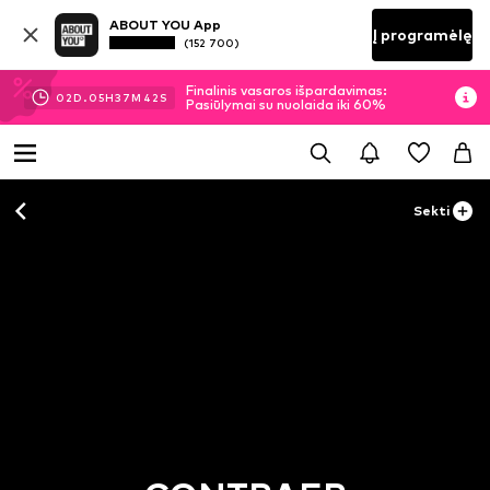
ABOUT YOU App
Į programėlę
(152 700)
Finalinis vasaros išpardavimas:
02
D.
05
H
37
M
41
S
Pasiūlymai su nuolaida iki 60%
Sekti