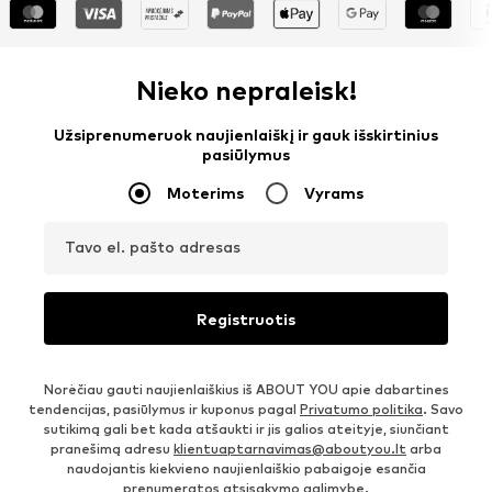
Nieko nepraleisk!
Užsiprenumeruok naujienlaiškį ir gauk išskirtinius
pasiūlymus
Moterims
Vyrams
Tavo el. pašto adresas
Registruotis
Norėčiau gauti naujienlaiškius iš ABOUT YOU apie dabartines
tendencijas, pasiūlymus ir kuponus pagal
Privatumo politika
. Savo
sutikimą gali bet kada atšaukti ir jis galios ateityje, siunčiant
pranešimą adresu
klientuaptarnavimas@aboutyou.lt
arba
naudojantis kiekvieno naujienlaiškio pabaigoje esančia
prenumeratos atsisakymo galimybe.