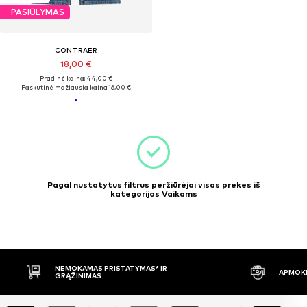
PASIŪLYMAS
- CONTRAER -
18,00 €
Pradinė kaina: 44,00 €
Paskutinė mažiausia kaina:
16,00 €
Pagal nustatytus filtrus peržiūrėjai visas prekes iš
kategorijos Vaikams
NEMOKAMAS PRISTATYMAS* IR
APMOKĖ
GRĄŽINIMAS