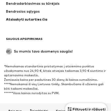
Bendradarbiavimas su kūrėjais
Bendrosios sąlygos
Atsisakyti sutarties čia
SAUGUS APSIPIRKIMAS
Su mumis tavo duomenys saugūs!
*Nemokamas standartinis pristatymas į atsiėmimo punktus
užsakymams nuo 24,90 €, kitais atvejais taikomas 3,90 € siuntimo ir
aptarnavimo mokestis.
Žemiausia kaina per paskutines 30 dienų iki kainos sumažinimo.
****Nemokamai iš visų Lietuvos tinklų. Skambučiams iš užsienio gali
būti taikomi mokesčiai.
******Visos kainos nurodytos su PVM.
Filtruoti ir rūšiuoti
Apie mus
Žiniasklaidai
Karjera
Privatumo politika