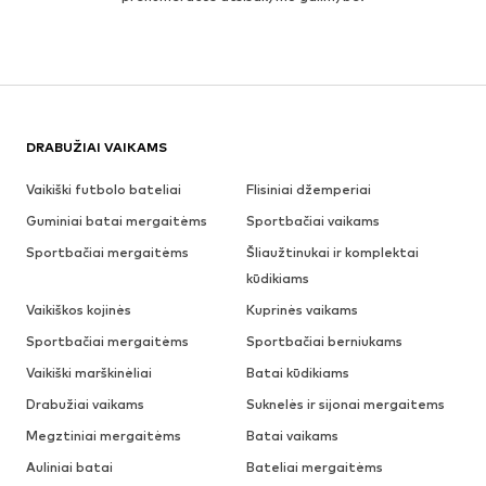
DRABUŽIAI VAIKAMS
Vaikiški futbolo bateliai
Flisiniai džemperiai
Guminiai batai mergaitėms
Sportbačiai vaikams
Sportbačiai mergaitėms
Šliaužtinukai ir komplektai
kūdikiams
Vaikiškos kojinės
Kuprinės vaikams
Sportbačiai mergaitėms
Sportbačiai berniukams
Vaikiški marškinėliai
Batai kūdikiams
Drabužiai vaikams
Suknelės ir sijonai mergaitems
Megztiniai mergaitėms
Batai vaikams
Auliniai batai
Bateliai mergaitėms