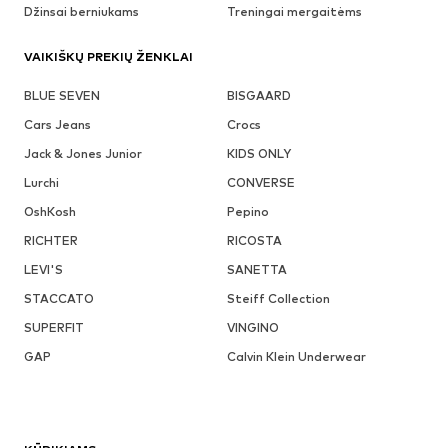
Džinsai berniukams
Treningai mergaitėms
VAIKIŠKŲ PREKIŲ ŽENKLAI
BLUE SEVEN
BISGAARD
Cars Jeans
Crocs
Jack & Jones Junior
KIDS ONLY
Lurchi
CONVERSE
OshKosh
Pepino
RICHTER
RICOSTA
LEVI'S
SANETTA
STACCATO
Steiff Collection
SUPERFIT
VINGINO
GAP
Calvin Klein Underwear