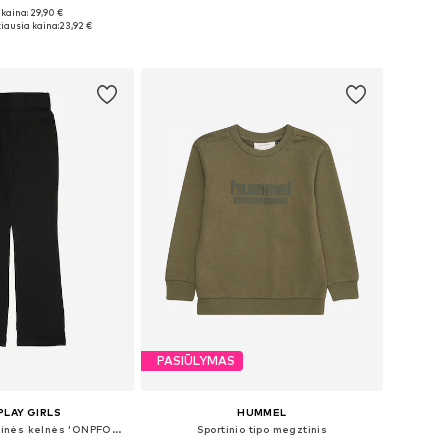
kaina: 29,90 €
Galimi dydžiai: 122-128, 134-140, 146-152, 158-164
Galimi dydžiai: 35,5, 37, 37,5, 38, 38,5, 39
iausia kaina:
23,92 €
repšelį
Į krepšelį
PASIŪLYMAS
PLAY GIRLS
HUMMEL
Standartinis Sportinės kelnės 'ONPFOLD'
Sportinio tipo megztinis