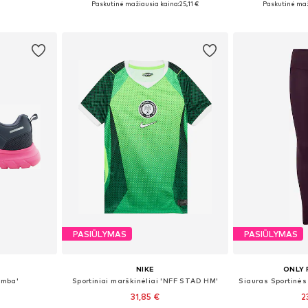
Paskutinė mažiausia kaina:
25,11 €
Paskutinė maž
Į krepšelį
Į k
PASIŪLYMAS
PASIŪLYMAS
NIKE
ONLY 
imba'
Sportiniai marškinėliai 'NFF STAD HM'
31,85 €
2