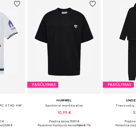
PASIŪLYMAS
PASIŪLYMAS
HUMMEL
UNDE
THFC STAD HM'
Sportiniai marškinėliai
Treniruočių 
10,99 €
5
0 €
Pradinė kaina: 19,90 €
Pradinė 
žių
Galimi dydžiai: 110-116, 134-140, 146-152, 158-164
Yra da
na:
25,96 €
Paskutinė mažiausia kaina:
11,83 €
-7%
Paskutinė maž
Į krepšelį
Į k