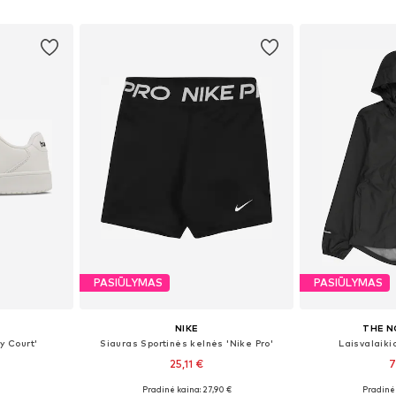
Į krepšelį
Į k
PASIŪLYMAS
PASIŪLYMAS
NIKE
THE N
y Court'
Siauras Sportinės kelnės 'Nike Pro'
Laisvalaikio
25,11 €
7
Pradinė kaina: 27,90 €
Pradinė 
žių
Yra daugybė dydžių
Yra da