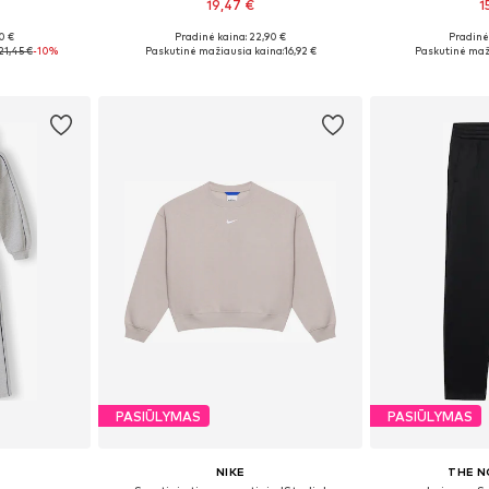
19,47 €
1
0 €
Pradinė kaina: 22,90 €
Pradinė 
0-152, 152-158
Yra daugybė dydžių
21,45 €
-10%
Paskutinė mažiausia kaina:
16,92 €
Paskutinė maž
Į krepšelį
Į k
PASIŪLYMAS
PASIŪLYMAS
NIKE
THE N