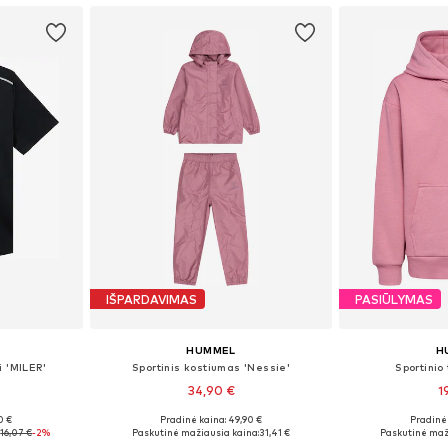
IŠPARDAVIMAS
PASIŪLYMAS
HUMMEL
H
i 'MILER'
Sportinis kostiumas 'Nessie'
Sportinio
34,90 €
1
0 €
Pradinė kaina: 49,90 €
Pradinė 
Galimi dydžiai: 122-128, 128-138, 138-147, 147-158
Yra daugybė dydžių
Galimi dydžiai: 12
:
16,07 €
-2%
Paskutinė mažiausia kaina:
31,41 €
Paskutinė maž