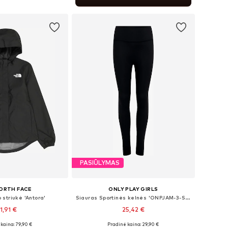
repšelį
PASIŪLYMAS
ORTH FACE
ONLY PLAY GIRLS
 striukė 'Antora'
Siauras Sportinės kelnės 'ONPJAM-3-SANA'
1,91 €
25,42 €
kaina: 79,90 €
Pradinė kaina: 29,90 €
ugybė dydžių
Galimi dydžiai: 122-128, 134-140, 146-152, 158-164