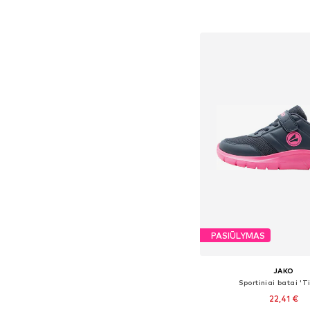
Į krepšelį
PASIŪLYMAS
JAKO
Sportiniai batai 'T
22,41 €