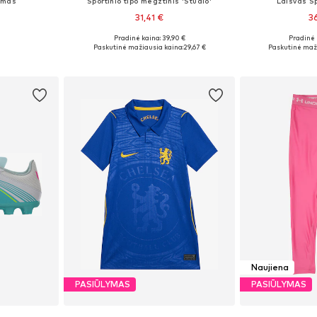
umas
Sportinio tipo megztinis 'Studio'
Laisvas S
31,41 €
3
Pradinė kaina: 39,90 €
Pradinė 
žių
Yra daugybė dydžių
Paskutinė mažiausia kaina:
29,67 €
Paskutinė maži
Į krepšelį
Į k
Naujiena
PASIŪLYMAS
PASIŪLYMAS