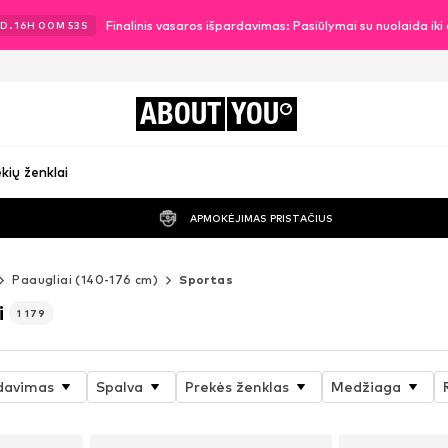
Finalinis vasaros išpardavimas: Pasiūlymai su nuolaida ik
D.
16
H
00
M
51
S
ABOUT
YOU
kių ženklai
APMOKĖJIMAS PRISTAČIUS
Paaugliai (140-176 cm)
Sportas
i
1 179
davimas
Spalva
Prekės ženklas
Medžiaga