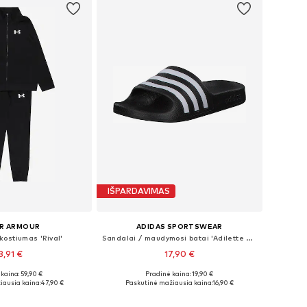
IŠPARDAVIMAS
R ARMOUR
ADIDAS SPORTSWEAR
kostiumas 'Rival'
Sandalai / maudymosi batai 'Adilette Aqua'
3,91 €
17,90 €
+
1
kaina: 59,90 €
Pradinė kaina: 19,90 €
ugybė dydžių
Yra daugybė dydžių
iausia kaina:
47,90 €
Paskutinė mažiausia kaina:
16,90 €
repšelį
Į krepšelį