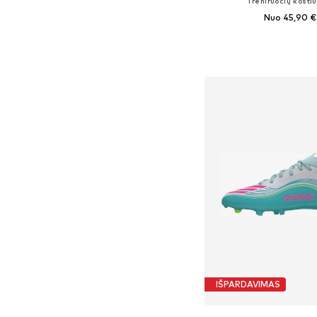
Treniruočių kosti
Nuo 45,90 €
Yra daugybė dyd
Į krepšelį
IŠPARDAVIMAS