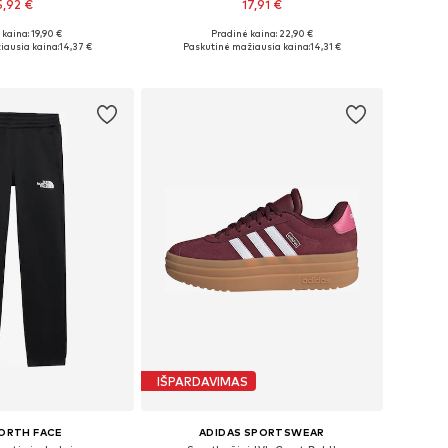
5,92 €
17,91 €
kaina: 19,90 €
Pradinė kaina: 22,90 €
Galimi dydžiai: 122-128, 134-140, 146-152, 158-164
Yra daugybė dydžių
iausia kaina:
14,37 €
Paskutinė mažiausia kaina:
14,31 €
repšelį
Į krepšelį
IŠPARDAVIMAS
ORTH FACE
ADIDAS SPORTSWEAR