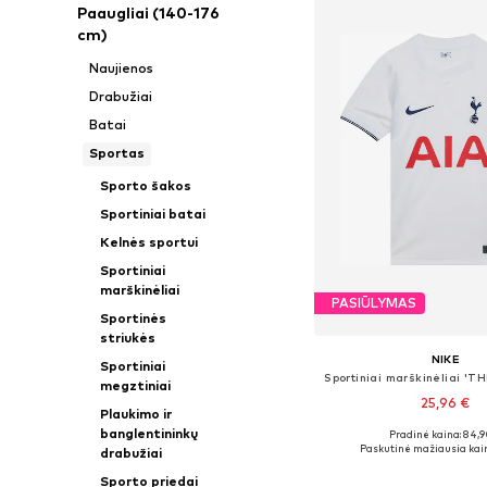
Paaugliai (140-176
cm)
Naujienos
Drabužiai
Batai
Sportas
Sporto šakos
Sportiniai batai
Kelnės sportui
Sportiniai
marškinėliai
PASIŪLYMAS
Sportinės
striukės
NIKE
Sportiniai
Sportiniai marškinėliai '
megztiniai
25,96 €
Plaukimo ir
banglentininkų
Pradinė kaina: 84,9
Yra daugybė dyd
Paskutinė mažiausia kai
drabužiai
Į krepšelį
Sporto priedai