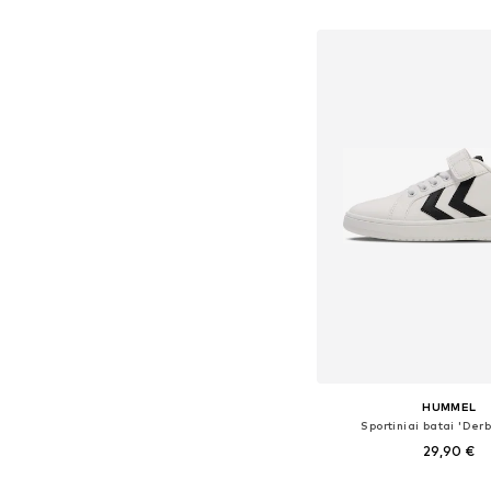
Į krepšelį
HUMMEL
Sportiniai batai 'Derb
29,90 €
Yra daugybė dyd