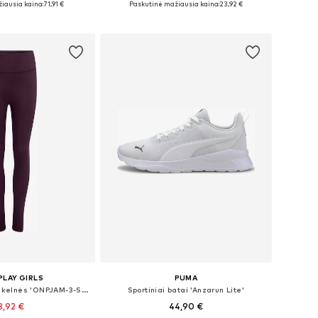
iausia kaina:
71,91 €
Paskutinė mažiausia kaina:
23,92 €
repšelį
Į krepšelį
PLAY GIRLS
PUMA
Siauras Sportinės kelnės 'ONPJAM-3-SANA'
Sportiniai batai 'Anzarun Lite'
3,92 €
44,90 €