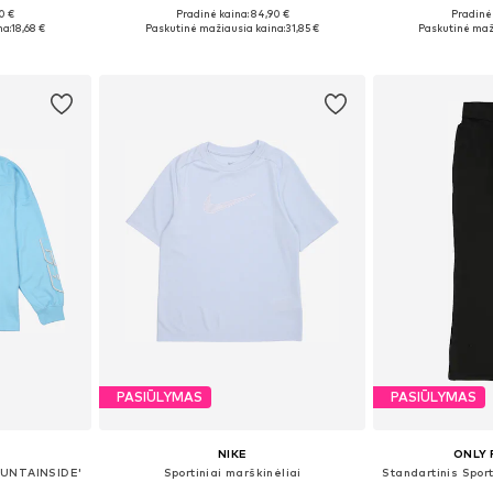
0 €
Pradinė kaina: 84,90 €
Pradinė 
žių
Yra daugybė dydžių
na:
18,68 €
Paskutinė mažiausia kaina:
31,85 €
Paskutinė maž
Į krepšelį
Į k
PASIŪLYMAS
PASIŪLYMAS
NIKE
ONLY 
MOUNTAINSIDE'
Sportiniai marškinėliai