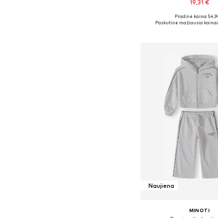
19,31 €
Pradinė kaina: 54,9
Galimi dydžiai: 128-140, 14
Paskutinė mažiausia kaina:
Į krepšelį
Naujiena
MINOTI