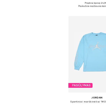
Pradinė kaina: 24,9
Yra daugybė dyd
Paskutinė mažiausia kai
Į krepšelį
PASIŪLYMAS
JORDAN
Sportiniai marškinėliai '