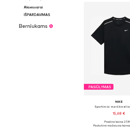
Aksesuarai
IŠPARDAVIMAS
Berniukams
PASIŪLYMAS
NIKE
Sportiniai marškinėlia
15,68 €
Pradinė kaina: 27,9
Paskutinė mažiausia kaina