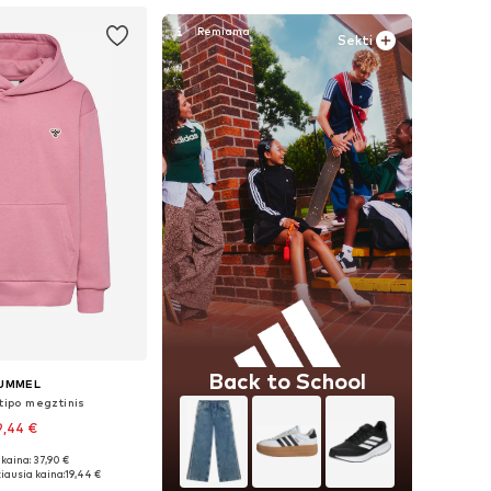
Sekti
Back to School
UMMEL
 tipo megztinis
9,44 €
kaina: 37,90 €
2-128, 146-152, 158-164
iausia kaina:
19,44 €