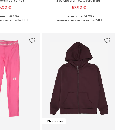
portinės kelnės
Sportbačiai 'VL Court Bold'
6,00 €
57,90 €
kaina: 50,00 €
Pradinė kaina: 64,90 €
Galimi dydžiai: 134-142, 146-152, 155-160, 166-174
Galimi dydžiai: 35,5, 36, 36,5, 37, 38, 38,5
ausia kaina:
36,00 €
Paskutinė mažiausia kaina:
52,11 €
repšelį
Į krepšelį
Naujiena