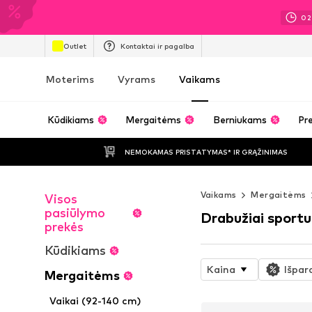
02
Outlet
Kontaktai ir pagalba
Moterims
Vyrams
Vaikams
Kūdikiams
Mergaitėms
Berniukams
Pre
NEMOKAMAS PRISTATYMAS* IR GRĄŽINIMAS
Vaikams
Mergaitėms
Visos
pasiūlymo
Drabužiai sportu
prekės
Kūdikiams
Kaina
Išpar
Mergaitėms
Vaikai (92-140 cm)