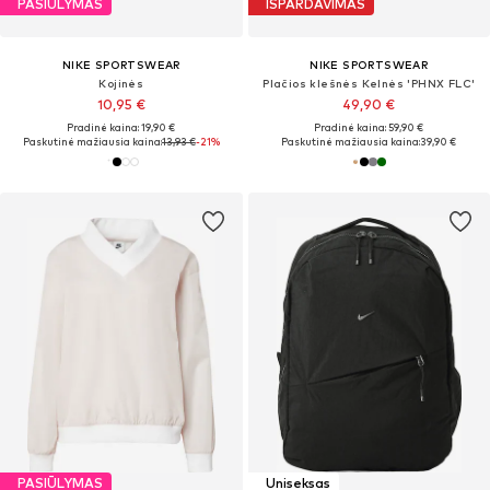
PASIŪLYMAS
IŠPARDAVIMAS
NIKE SPORTSWEAR
NIKE SPORTSWEAR
Kojinės
Plačios klešnės Kelnės 'PHNX FLC'
10,95 €
49,90 €
Pradinė kaina: 19,90 €
Pradinė kaina: 59,90 €
Paskutinė mažiausia kaina:
13,93 €
-21%
Paskutinė mažiausia kaina:
39,90 €
PASIŪLYMAS
Uniseksas