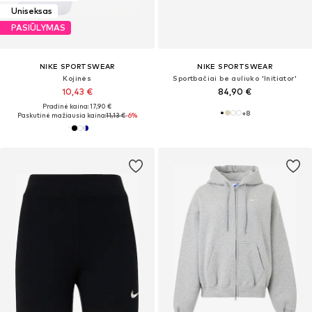
Uniseksas
PASIŪLYMAS
NIKE SPORTSWEAR
NIKE SPORTSWEAR
Kojinės
Sportbačiai be auliuko 'Initiator'
10,43 €
84,90 €
Pradinė kaina: 17,90 €
+
8
Paskutinė mažiausia kaina:
11,13 €
-6%