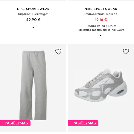
NIKE SPORTSWEAR
NIKE SPORTSWEAR
Kuprinė 'Heritage'
Standartinis Kelnės
49,90 €
19,16 €
Pradinė kaina: 54,90 €
Paskutinė mažiausia kaina:
15,96 €
PASIŪLYMAS
PASIŪLYMAS