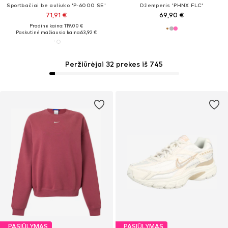
Sportbačiai be auliuko 'P-6000 SE'
Džemperis 'PHNX FLC'
71,91 €
69,90 €
Pradinė kaina: 119,00 €
Paskutinė mažiausia kaina:
63,92 €
Peržiūrėjai 32 prekes iš 745
PASIŪLYMAS
PASIŪLYMAS