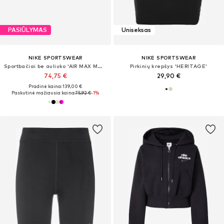
PASIŪLYMAS
Uniseksas
NIKE SPORTSWEAR
NIKE SPORTSWEAR
Sportbačiai be auliuko 'AIR MAX MOTO 2K'
Pirkinių krepšys 'HERITAGE'
74,75 €
29,90 €
Pradinė kaina: 139,00 €
Paskutinė mažiausia kaina:
75,92 €
-1%