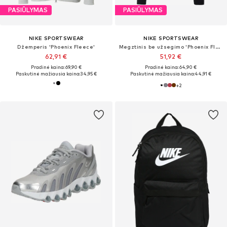
PASIŪLYMAS
PASIŪLYMAS
NIKE SPORTSWEAR
NIKE SPORTSWEAR
Džemperis 'Phoenix Fleece'
Megztinis be užsegimo 'Phoenix Fleece'
62,91 €
51,92 €
Pradinė kaina: 69,90 €
Pradinė kaina: 64,90 €
Paskutinė mažiausia kaina:
34,95 €
Paskutinė mažiausia kaina:
44,91 €
+
2