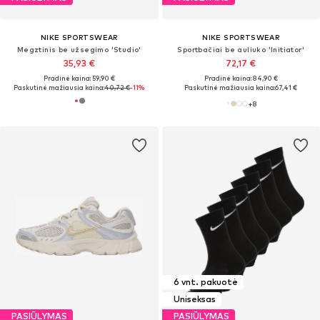
NIKE SPORTSWEAR
NIKE SPORTSWEAR
Megztinis be užsegimo 'Studio'
Sportbačiai be auliuko 'Initiator'
35,93 €
72,17 €
Pradinė kaina: 59,90 €
Pradinė kaina: 84,90 €
Paskutinė mažiausia kaina:
40,72 €
-11%
Paskutinė mažiausia kaina:
67,41 €
+
8
6 vnt. pakuotė
Uniseksas
PASIŪLYMAS
PASIŪLYMAS