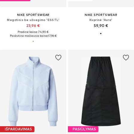
NIKE SPORTSWEAR
NIKE SPORTSWEAR
Megztinis be užsegimo 'ESSTL'
Kuprinė 'Aura'
23,96 €
59,90 €
Pradinė kaina: 74,90 €
Paskutinė mažiausia kaina:
17,96 €
IŠPARDAVIMAS
PASIŪLYMAS