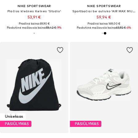
NIKE SPORTSWEAR
NIKE SPORTSWEAR
Plačios klešnės Kelnės 'Studio'
Sportbačiai be auliuko 'AIR MAX MUSE'
53,91 €
59,94 €
Pradinė kaina: 69,90 €
Pradinė kaina: 169,00 €
Paskutinė mažiausia kaina:
59,42 €
-9%
Paskutinė mažiausia kaina:
63,92 €
-6%
Uniseksas
PASIŪLYMAS
PASIŪLYMAS