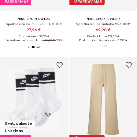
PASIŪLYMAS
IŠPARDAVIMAS
NIKE SPORTSWEAR
NIKE SPORTSWEAR
Sportbačiai be auliuko 'LD-1000'
Sportbačiai be auliuko 'P-6000'
27,96 €
69,90 €
Pradinė kaina: 99,90 €
Pradinė kaina: 119,00 €
Paskutinė mažiausia kaina:
34,93 €
-20%
Paskutinė mažiausia kaina:
67,92 €
+
2
3 vnt. pakuotė
Uniseksas