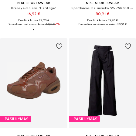
NIKE SPORTSWEAR
NIKE SPORTSWEAR
Krepšys-maišas 'Heritage'
Sportbačiai be auliuko 'V5 RNR SUEDE 2'
16,92 €
80,91 €
Pradinė kaina: 22,90 €
Pradinė kaina: 89,90 €
Paskutinė mažiausia kaina:
17,18 €
-1%
Paskutinė mažiausia kaina:
80,91 €
PASIŪLYMAS
PASIŪLYMAS
NIKE SPORTSWEAR
NIKE SPORTSWEAR