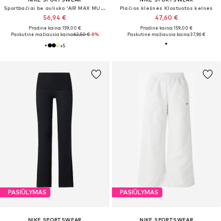
Sportbačiai be auliuko 'AIR MAX MUSE'
Plačios klešnės Klostuotos kelnės
56,94 €
47,60 €
Pradinė kaina: 159,00 €
Pradinė kaina: 159,00 €
Paskutinė mažiausia kaina:
62,50 €
-8%
Paskutinė mažiausia kaina:
37,96 €
+
5
PASIŪLYMAS
PASIŪLYMAS
NIKE SPORTSWEAR
NIKE SPORTSWEAR