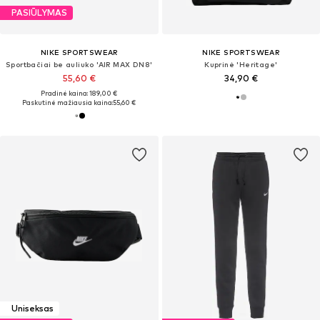
PASIŪLYMAS
NIKE SPORTSWEAR
NIKE SPORTSWEAR
Sportbačiai be auliuko 'AIR MAX DN8'
Kuprinė 'Heritage'
55,60 €
34,90 €
Pradinė kaina: 189,00 €
Paskutinė mažiausia kaina:
55,60 €
Uniseksas