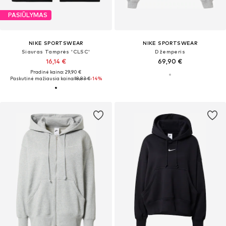
PASIŪLYMAS
NIKE SPORTSWEAR
NIKE SPORTSWEAR
Siauras Tamprės 'CLSC'
Džemperis
16,14 €
69,90 €
Pradinė kaina: 29,90 €
Paskutinė mažiausia kaina:
18,83 €
-14%