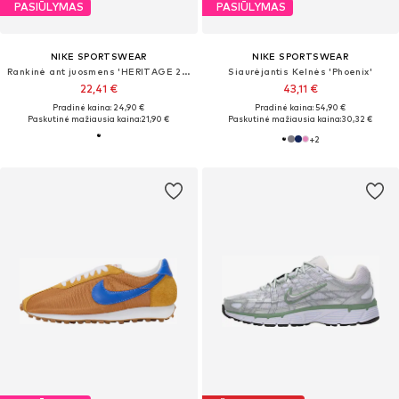
PASIŪLYMAS
PASIŪLYMAS
NIKE SPORTSWEAR
NIKE SPORTSWEAR
Rankinė ant juosmens 'HERITAGE 2.0'
Siaurėjantis Kelnės 'Phoenix'
22,41 €
43,11 €
Pradinė kaina: 24,90 €
Pradinė kaina: 54,90 €
Paskutinė mažiausia kaina:
21,90 €
Paskutinė mažiausia kaina:
30,32 €
+
2