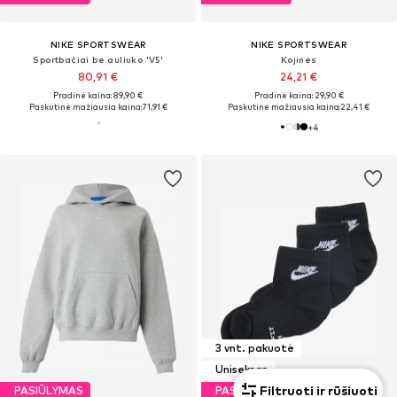
NIKE SPORTSWEAR
NIKE SPORTSWEAR
Sportbačiai be auliuko 'V5'
Kojinės
80,91 €
24,21 €
Pradinė kaina: 89,90 €
Pradinė kaina: 29,90 €
Paskutinė mažiausia kaina:
71,91 €
Paskutinė mažiausia kaina:
22,41 €
+
4
3 vnt. pakuotė
Uniseksas
Filtruoti ir rūšiuoti
PASIŪLYMAS
PASIŪLYMAS