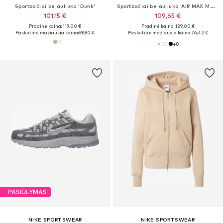
Sportbačiai be auliuko 'Dunk'
Sportbačiai be auliuko 'AIR MAX MOTO 2K'
101,15 €
109,65 €
Pradinė kaina: 119,00 €
Pradinė kaina: 129,00 €
Paskutinė mažiausia kaina:
69,90 €
Paskutinė mažiausia kaina:
76,42 €
+
8
PASIŪLYMAS
NIKE SPORTSWEAR
NIKE SPORTSWEAR