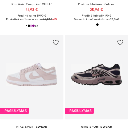
Kliošinis Tamprės 'CHILL'
Plačios klešnės Kelnės
41,93 €
25,96 €
Pradinė kaina: 59,90 €
Pradinė kaina: 84,90 €
Paskutinė mažiausia kaina:
44,97 €
-6%
Paskutinė mažiausia kaina:
23,16 €
+
2
PASIŪLYMAS
PASIŪLYMAS
NIKE SPORTSWEAR
NIKE SPORTSWEAR