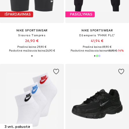
IŠPARDAVIMAS
PASIŪLYMAS
NIKE SPORTSWEAR
NIKE SPORTSWEAR
Siauras Tamprės
Džemperis 'PHNX FLC'
26,90 €
41,94 €
Pradinė kaina: 29,90 €
Pradinė kaina: 69,90 €
Paskutinė mažiausia kaina:
26,90 €
Paskutinė mažiausia kaina:
48,93 €
-14%
3 vnt. pakuotė