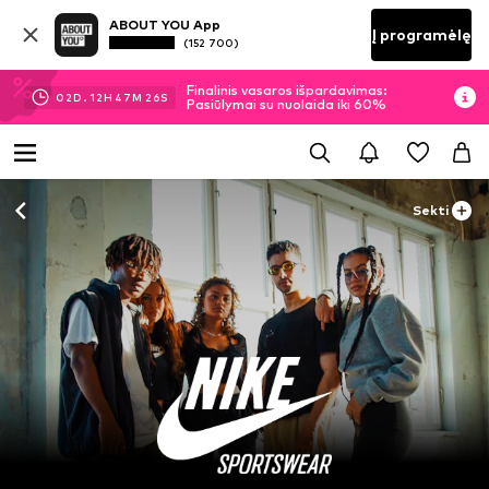
ABOUT YOU App
Į programėlę
(152 700)
Finalinis vasaros išpardavimas:
02
D.
12
H
47
M
25
S
Pasiūlymai su nuolaida iki 60%
Sekti