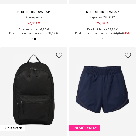
NIKE SPORTSWEAR
NIKE SPORTSWEAR
Džemperis
Sijonas 'SHOX'
57,90 €
29,10 €
Pradinė kaina: 69,90 €
Pradinė kaina: 89,90 €
Paskutinė mažiausia kaina:
38,32 €
Paskutinė mažiausia kaina:
34,95 €
-16%
Uniseksas
PASIŪLYMAS