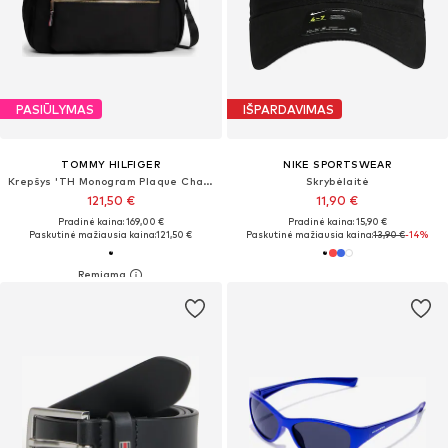
PASIŪLYMAS
IŠPARDAVIMAS
TOMMY HILFIGER
NIKE SPORTSWEAR
Krepšys 'TH Monogram Plaque Changing'
Skrybėlaitė
121,50 €
11,90 €
Pradinė kaina: 169,00 €
Pradinė kaina: 15,90 €
Paskutinė mažiausia kaina:
121,50 €
Paskutinė mažiausia kaina:
13,90 €
-14%