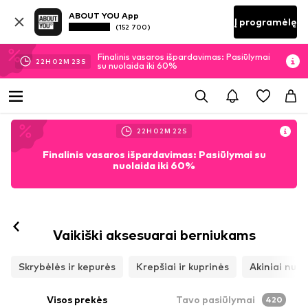
ABOUT YOU App
Į programėlę
(152 700)
Finalinis vasaros išpardavimas: Pasiūlymai
22
H
02
M
21
S
su nuolaida iki 60%
22
H
02
M
20
S
Finalinis vasaros išpardavimas: Pasiūlymai su
nuolaida iki 60%
Vaikiški aksesuarai berniukams
Skrybėlės ir kepurės
Krepšiai ir kuprinės
Akiniai nuo 
Visos prekės
Tavo pasiūlymai
420