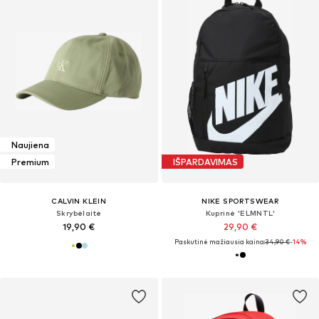
Naujiena
Premium
IŠPARDAVIMAS
CALVIN KLEIN
NIKE SPORTSWEAR
Skrybėlaitė
Kuprinė 'ELMNTL'
19,90 €
29,90 €
Paskutinė mažiausia kaina:
34,90 €
-14%