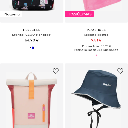
Naujiena
PASIŪLYMAS
HERSCHEL
PLAYSHOES
Kuprinė 'LEGO Heritage'
Megzta kepurė
64,90 €
9,81 €
Pradinė kaina: 10,90 €
Paskutinė mažiausia kaina:
6,72 €