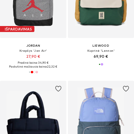
IŠPARDAVIMAS
JORDAN
LIEWOOD
Krepšys 'Jan Air'
Kuprinė 'Lennon'
27,90 €
69,90 €
Pradinė kaina: 34,90 €
Paskutinė mažiausia kaina:
22,32 €