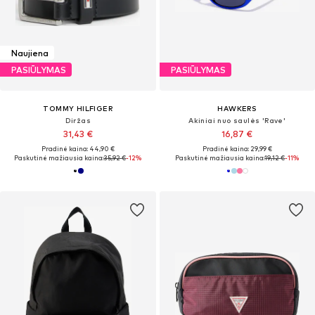
Naujiena
PASIŪLYMAS
PASIŪLYMAS
TOMMY HILFIGER
HAWKERS
Diržas
Akiniai nuo saulės 'Rave'
31,43 €
16,87 €
Pradinė kaina: 44,90 €
Pradinė kaina: 29,99 €
Paskutinė mažiausia kaina:
35,92 €
-12%
Paskutinė mažiausia kaina:
19,12 €
-11%