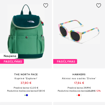
Naujiena
PASIŪLYMAS
PASIŪLYMAS
THE NORTH FACE
HAWKERS
Kuprinė 'Explorer'
Akiniai nuo saulės 'Divine'
37,80 €
17,84 €
Pradinė kaina: 42,00 €
Pradinė kaina: 29,99 €
Paskutinė mažiausia kaina:
37,80 €
Paskutinė mažiausia kaina:
20,39 €
-12%