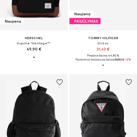
Naujiena
Naujiena
PASIŪLYMAS
HERSCHEL
TOMMY HILFIGER
Kuprinė 'Heritage™'
Diržas
49,90 €
31,43 €
Pradinė kaina: 44,90 €
Paskutinė mažiausia kaina:
35,92 €
-12%