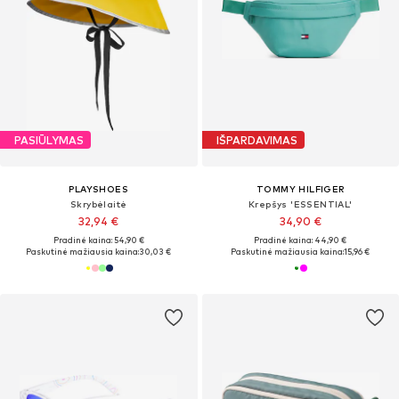
PASIŪLYMAS
IŠPARDAVIMAS
PLAYSHOES
TOMMY HILFIGER
Skrybėlaitė
Krepšys 'ESSENTIAL'
32,94 €
34,90 €
Pradinė kaina: 54,90 €
Pradinė kaina: 44,90 €
Paskutinė mažiausia kaina:
30,03 €
Paskutinė mažiausia kaina:
15,96 €