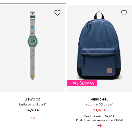
PASIŪLYMAS
LIEWOOD
HERSCHEL
Laikrodis 'Sussi'
Kuprinė 'Classic'
34,90 €
23,96 €
Pradinė kaina: 74,90 €
Paskutinė mažiausia kaina:
23,96 €