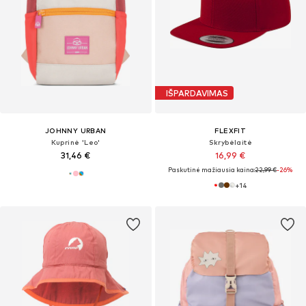
IŠPARDAVIMAS
JOHNNY URBAN
FLEXFIT
Kuprinė 'Leo'
Skrybėlaitė
31,46 €
16,99 €
Paskutinė mažiausia kaina:
22,99 €
-26%
+
14