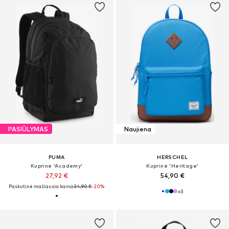
PASIŪLYMAS
Naujiena
PUMA
HERSCHEL
Kuprinė 'Academy'
Kuprinė 'Heritage'
27,92 €
54,90 €
Paskutinė mažiausia kaina:
34,90 €
-20%
+
3