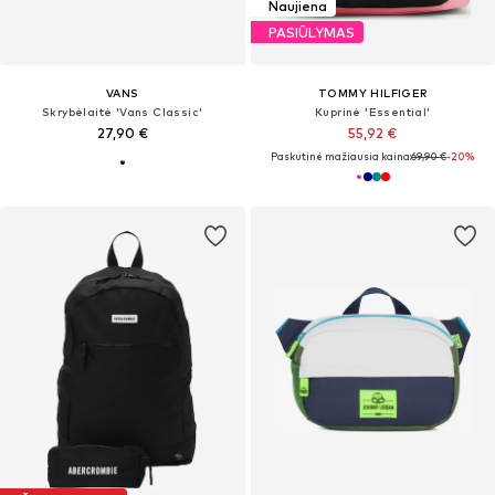
Naujiena
PASIŪLYMAS
VANS
TOMMY HILFIGER
Skrybėlaitė 'Vans Classic'
Kuprinė 'Essential'
27,90 €
55,92 €
Paskutinė mažiausia kaina:
69,90 €
-20%