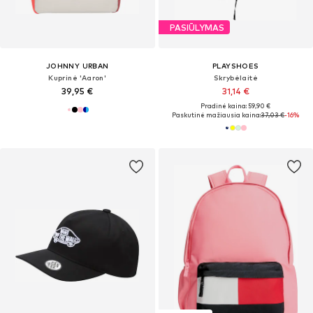
PASIŪLYMAS
JOHNNY URBAN
PLAYSHOES
Kuprinė 'Aaron'
Skrybėlaitė
39,95 €
31,14 €
Pradinė kaina: 59,90 €
Paskutinė mažiausia kaina:
37,03 €
-16%