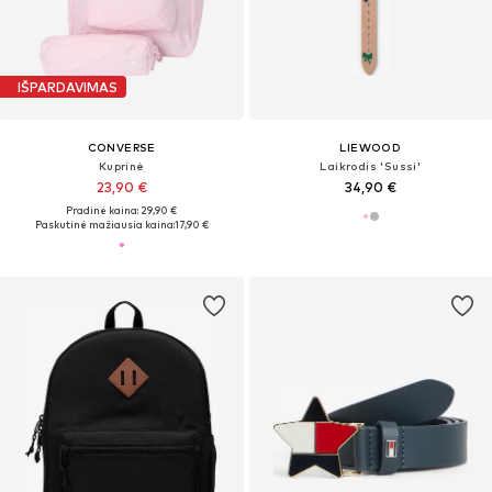
IŠPARDAVIMAS
CONVERSE
LIEWOOD
Kuprinė
Laikrodis 'Sussi'
23,90 €
34,90 €
Pradinė kaina: 29,90 €
Paskutinė mažiausia kaina:
17,90 €