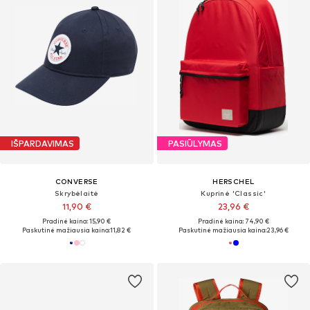
IŠPARDAVIMAS
PASIŪLYMAS
CONVERSE
HERSCHEL
Skrybėlaitė
Kuprinė 'Classic'
11,90 €
23,96 €
Pradinė kaina: 15,90 €
Pradinė kaina: 74,90 €
Paskutinė mažiausia kaina:
11,82 €
Paskutinė mažiausia kaina:
23,96 €