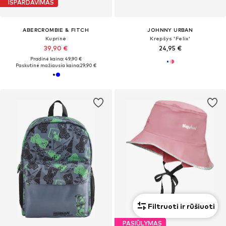
IŠPARDAVIMAS
ABERCROMBIE & FITCH
JOHNNY URBAN
Kuprinė
Krepšys 'Felix'
39,90 €
24,95 €
Pradinė kaina: 49,90 €
Paskutinė mažiausia kaina:
29,90 €
Filtruoti ir rūšiuoti
PASIŪLYMAS