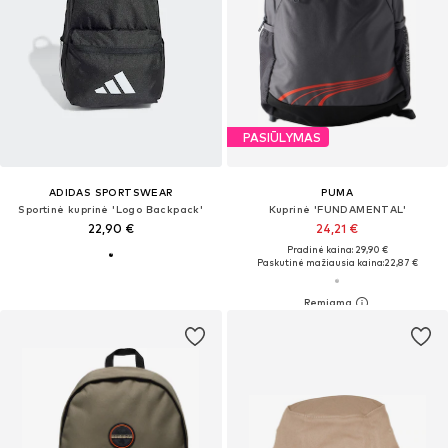
PASIŪLYMAS
ADIDAS SPORTSWEAR
PUMA
Sportinė kuprinė 'Logo Backpack'
Kuprinė 'FUNDAMENTAL'
22,90 €
24,21 €
Pradinė kaina: 29,90 €
Paskutinė mažiausia kaina:
22,87 €