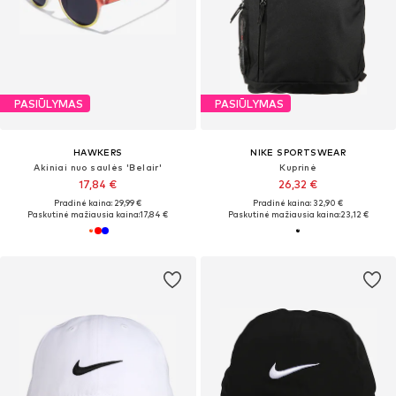
PASIŪLYMAS
PASIŪLYMAS
HAWKERS
NIKE SPORTSWEAR
Akiniai nuo saulės 'Belair'
Kuprinė
17,84 €
26,32 €
Pradinė kaina: 29,99 €
Pradinė kaina: 32,90 €
Paskutinė mažiausia kaina:
17,84 €
Paskutinė mažiausia kaina:
23,12 €