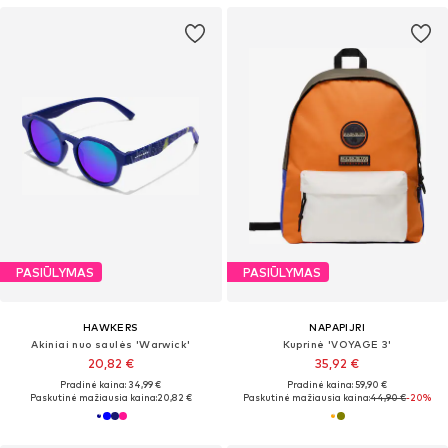
PASIŪLYMAS
PASIŪLYMAS
HAWKERS
NAPAPIJRI
Akiniai nuo saulės 'Warwick'
Kuprinė 'VOYAGE 3'
20,82 €
35,92 €
Pradinė kaina: 34,99 €
Pradinė kaina: 59,90 €
Paskutinė mažiausia kaina:
20,82 €
Paskutinė mažiausia kaina:
44,90 €
-20%