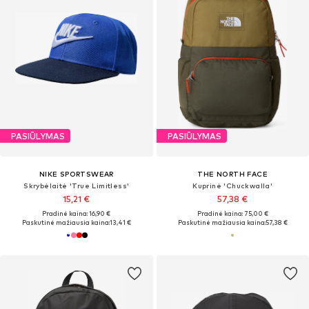
PASIŪLYMAS
PASIŪLYMAS
NIKE SPORTSWEAR
THE NORTH FACE
Skrybėlaitė 'True Limitless'
Kuprinė 'Chuckwalla'
15,21 €
57,38 €
Pradinė kaina: 16,90 €
Pradinė kaina: 75,00 €
Paskutinė mažiausia kaina:
13,41 €
Paskutinė mažiausia kaina:
57,38 €