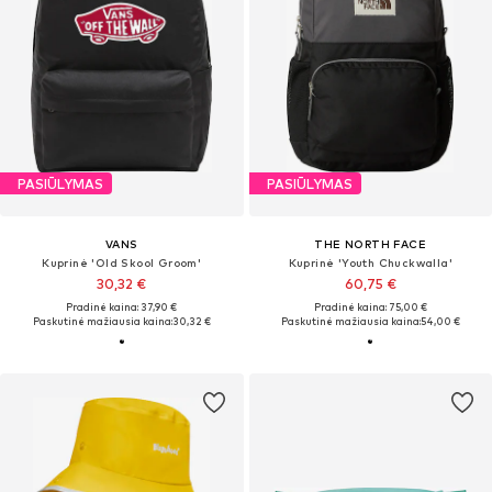
PASIŪLYMAS
PASIŪLYMAS
VANS
THE NORTH FACE
Kuprinė 'Old Skool Groom'
Kuprinė 'Youth Chuckwalla'
30,32 €
60,75 €
Pradinė kaina: 37,90 €
Pradinė kaina: 75,00 €
Paskutinė mažiausia kaina:
30,32 €
Paskutinė mažiausia kaina:
54,00 €