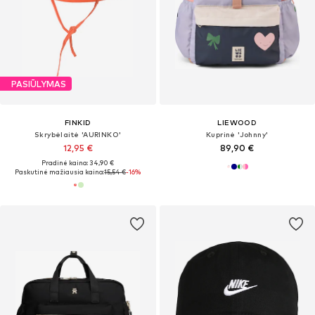
PASIŪLYMAS
FINKID
LIEWOOD
Skrybėlaitė 'AURINKO'
Kuprinė 'Johnny'
12,95 €
89,90 €
Pradinė kaina: 34,90 €
Paskutinė mažiausia kaina:
15,54 €
-16%