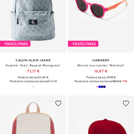
PASIŪLYMAS
PASIŪLYMAS
CALVIN KLEIN JEANS
HAWKERS
Kuprinė 'Kids' Repeat Monogram'
Akiniai nuo saulės 'Warwick'
72,17 €
16,87 €
Pradinė kaina: 84,90 €
Pradinė kaina: 29,99 €
Paskutinė mažiausia kaina:
67,41 €
Paskutinė mažiausia kaina:
19,12 €
-11%