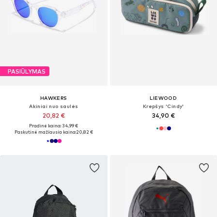
PASIŪLYMAS
HAWKERS
LIEWOOD
Akiniai nuo saulės
Krepšys 'Cindy'
20,82 €
34,90 €
Pradinė kaina: 34,99 €
Paskutinė mažiausia kaina:
20,82 €