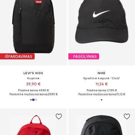
IŠPARDAVIMAS
PASIŪLYMAS
LEVI'S KIDS
NIKE
Kuprinė
Sportinė kepurė 'Club'
39,90 €
11,34 €
Pradinė kaina: 49,90 €
Pradinė kaina: 27,90 €
Paskutinė mažiausia kaina:
29,90 €
Paskutinė mažiausia kaina:
11,12 €