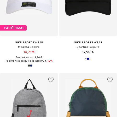
PASIŪLYMAS
NIKE SPORTSWEAR
NIKE SPORTSWEAR
Megzta kepurė
Sportinė kepurė
10,71 €
17,90 €
Pradinė kaina: 14,90 €
Paskutinė mažiausia kaina:
11,90 €
-10%