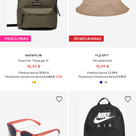
PASIŪLYMAS
IŠPARDAVIMAS
NAPAPIJRI
FLEXFIT
Kuprinė 'Voyage 3'
Skrybėlaitė
35,92 €
15,99 €
Pradinė kaina: 59,90 €
Pradinė kaina: 22,99 €
Paskutinė mažiausia kaina:
44,90 €
-20%
Paskutinė mažiausia kaina:
15,99 €