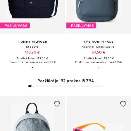
PASIŪLYMAS
PASIŪLYMAS
TOMMY HILFIGER
THE NORTH FACE
Krepšys
Kuprinė 'Chuckwalla'
143,20 €
67,50 €
Pradinė kaina: 179,00 €
Pradinė kaina: 75,00 €
Paskutinė mažiausia kaina:
67,92 €
Paskutinė mažiausia kaina:
47,25 €
Peržiūrėjai 32 prekes iš 794