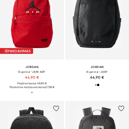
IŠPARDAVIMAS
JORDAN
JORDAN
Kuprinė 'JAM AIR'
Kuprinė 'JAM'
44,90 €
64,90 €
Pradinė kaina: 49,90 €
Paskutinė mažiausia kaina:
17,96 €