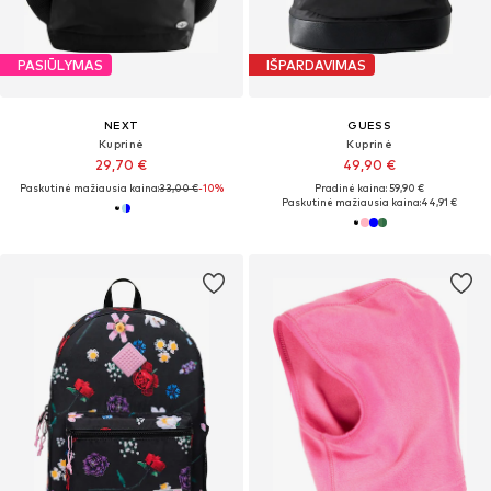
PASIŪLYMAS
IŠPARDAVIMAS
NEXT
GUESS
Kuprinė
Kuprinė
29,70 €
49,90 €
Paskutinė mažiausia kaina:
33,00 €
-10%
Pradinė kaina: 59,90 €
Paskutinė mažiausia kaina:
44,91 €