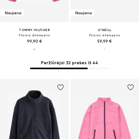
Naujiena
Naujiena
TOMMY HILFIGER
O'NEILL
Flisinis džemperis
Flisinis džemperis
99,90 €
59,99 €
Peržiūrėjai 32 prekes iš 44