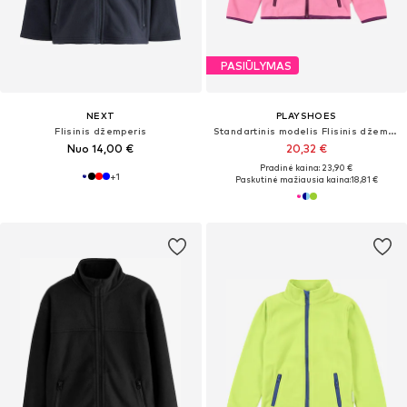
PASIŪLYMAS
NEXT
PLAYSHOES
Flisinis džemperis
Standartinis modelis Flisinis džemperis
Nuo 14,00 €
20,32 €
Pradinė kaina: 23,90 €
+
1
Paskutinė mažiausia kaina:
18,81 €