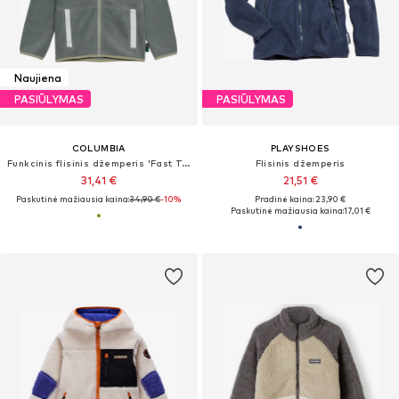
Naujiena
PASIŪLYMAS
PASIŪLYMAS
COLUMBIA
PLAYSHOES
Funkcinis flisinis džemperis 'Fast Trek™ V'
Flisinis džemperis
31,41 €
21,51 €
Paskutinė mažiausia kaina:
34,90 €
-10%
Pradinė kaina: 23,90 €
Paskutinė mažiausia kaina:
17,01 €