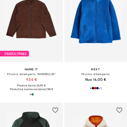
PASIŪLYMAS
NAME IT
NEXT
Flisinis džemperis 'NKMBULIN'
Flisinis džemperis
9,54 €
Nuo 14,00 €
Pradinė kaina: 26,90 €
+
1
Paskutinė mažiausia kaina:
7,96 €