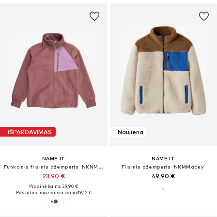
IŠPARDAVIMAS
Naujiena
NAME IT
NAME IT
Funkcinis flisinis džemperis 'NKNMove03'
Flisinis džemperis 'NKMMacey'
23,90 €
49,90 €
Pradinė kaina: 39,90 €
Paskutinė mažiausia kaina:
19,12 €