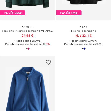
PASIŪLYMAS
PASIŪLYMAS
NAME IT
NEXT
Funkcinis flisinis džemperis 'NKNMove03'
Flisinis džemperis
24,68 €
Nuo 22,11 €
Pradinė kaina: 39,90 €
Pradinė kaina: 42,00 €
Paskutinė mažiausia kaina:
27,97 €
-11%
Paskutinė mažiausia kaina:
22,11 €