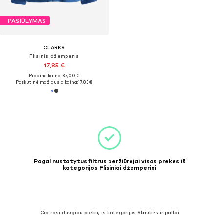
PASIŪLYMAS
CLARKS
Flisinis džemperis
17,85 €
Pradinė kaina: 35,00 €
Paskutinė mažiausia kaina:
17,85 €
Pagal nustatytus filtrus peržiūrėjai visas prekes iš
kategorijos Flisiniai džemperiai
Čia rasi daugiau prekių iš kategorijos Striukės ir paltai