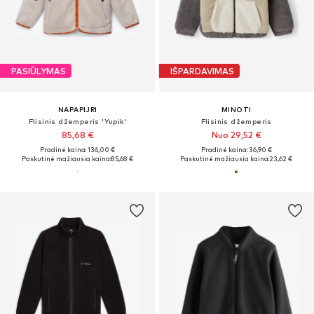
PASIŪLYMAS
IŠPARDAVIMAS
NAPAPIJRI
MINOTI
Flisinis džemperis 'Yupik'
Flisinis džemperis
85,68 €
Nuo 29,52 €
Pradinė kaina: 136,00 €
Pradinė kaina: 36,90 €
Paskutinė mažiausia kaina:
85,68 €
Paskutinė mažiausia kaina:
23,62 €