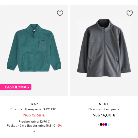
PASIŪLYMAS
GAP
NEXT
Flisinis džemperis 'ARCTIC'
Flisinis džemperis
Nuo 15,68 €
Nuo 14,00 €
Pradinė kaina: 52,90 €
+
1
Paskutinė mažiausia kaina:
18,81 €
-16%