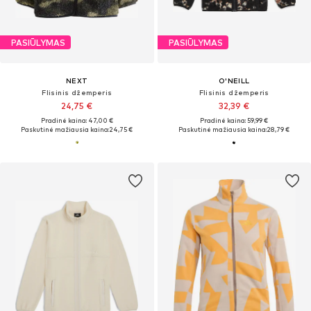
PASIŪLYMAS
PASIŪLYMAS
NEXT
O'NEILL
Flisinis džemperis
Flisinis džemperis
24,75 €
32,39 €
Pradinė kaina: 47,00 €
Pradinė kaina: 59,99 €
Paskutinė mažiausia kaina:
24,75 €
Paskutinė mažiausia kaina:
28,79 €