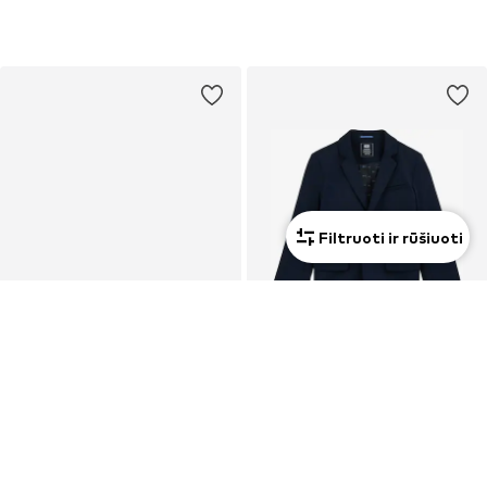
Filtruoti ir rūšiuoti
PASIŪLYMAS
PASIŪLYMAS
ONLY & SONS JUNIOR
WE FASHION
Demisezoninė striukė 'OSJJoshua'
Sakko tipo švarkai
13,96 €
Nuo 44,99 €
Pradinė kaina: 44,90 €
Pradinė kaina: 49,99 €