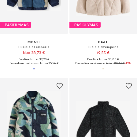
PASIŪLYMAS
PASIŪLYMAS
MINOTI
NEXT
Flisinis džemperis
Flisinis džemperis
Nuo 28,73 €
19,55 €
Pradinė kaina: 39,90 €
Pradinė kaina: 33,00 €
Paskutinė mažiausia kaina:
25,54 €
Paskutinė mažiausia kaina:
23,46 €
-16%