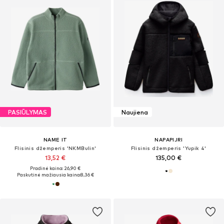
PASIŪLYMAS
Naujiena
NAME IT
NAPAPIJRI
Flisinis džemperis 'NKMBulin'
Flisinis džemperis 'Yupik 4'
13,52 €
135,00 €
Pradinė kaina: 26,90 €
Paskutinė mažiausia kaina:
8,36 €