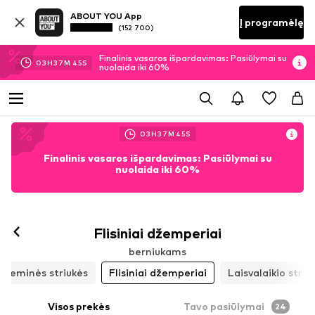
ABOUT YOU App
Į programėlę
(152 700)
Finalinis vasaros išpardavimas: Pasiūlymai su
03
H
37
M
43
S
nuolaida iki 60%
03
H
37
M
43
S
Finalinis vasaros išpardavimas: Pasiūlymai su
nuolaida iki 60%
Flisiniai džemperiai
berniukams
Žieminės striukės
Flisiniai džemperiai
Laisvalaikio striu
Visos prekės
Tavo pasiūlymai
24