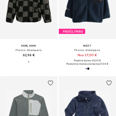
PASIŪLYMAS
KARL KANI
NEXT
Flisinis džemperis
Flisinis džemperis
62,96 €
Nuo 27,00 €
Pradinė kaina: 45,00 €
Paskutinė mažiausia kaina:
27,00 €