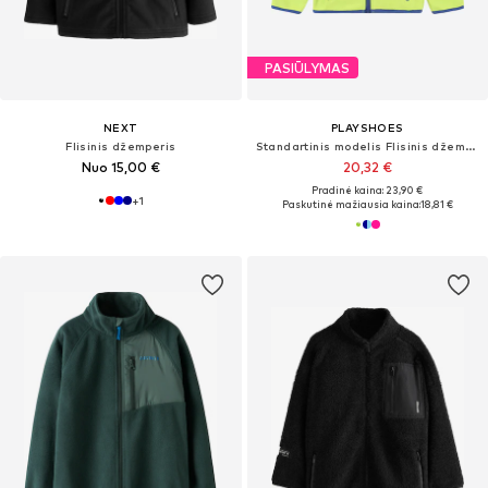
PASIŪLYMAS
NEXT
PLAYSHOES
Flisinis džemperis
Standartinis modelis Flisinis džemperis
Nuo 15,00 €
20,32 €
Pradinė kaina: 23,90 €
+
1
Paskutinė mažiausia kaina:
18,81 €