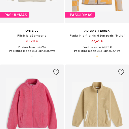
PASIŪLYMAS
PASIŪLYMAS
O'NEILL
ADIDAS TERREX
Flisinis džemperis
Funkcinis flisinis džemperis 'Multi'
28,79 €
22,41 €
Pradinė kaina: 59,99 €
Pradinė kaina: 49,90 €
Paskutinė mažiausia kaina:
28,79 €
Paskutinė mažiausia kaina:
22,41 €