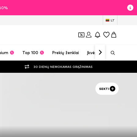
i 60%
LT
mium
Top 100
Prekių ženklai
Įkvėpimas
30 DIENŲ NEMOKAMAS GRĄŽINIMAS
SEKTI