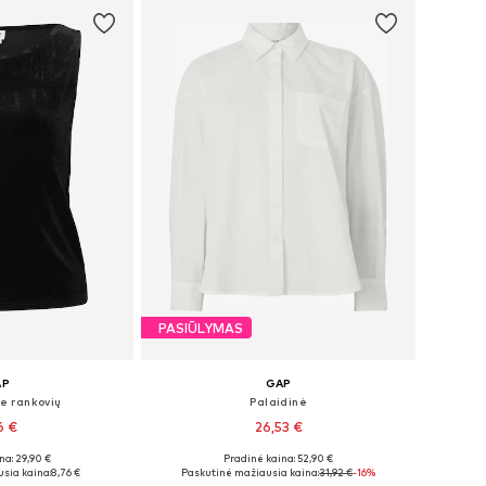
PASIŪLYMAS
AP
GAP
e rankovių
Palaidinė
6 €
26,53 €
na: 29,90 €
Pradinė kaina: 52,90 €
: XS, S, M, L
Galimi dydžiai: XS, S, M, L, XL
sia kaina:
8,76 €
Paskutinė mažiausia kaina:
31,92 €
-16%