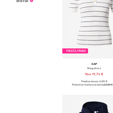
Batai
PASIŪLYMAS
GAP
Megztinis
Nuo 19,74 €
Pradinė kaina: 42,90 €
Galimi dydžiai: S, M, L
Paskutinė mažiausia kaina:
20,93 €
Į krepšelį