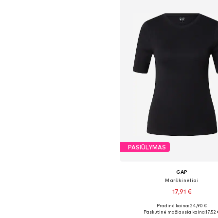
PASIŪLYMAS
GAP
Marškinėliai
17,91 €
+
2
Pradinė kaina: 24,90 €
Galimi dydžiai: XS, S, M, L
Paskutinė mažiausia kaina:
17,52 