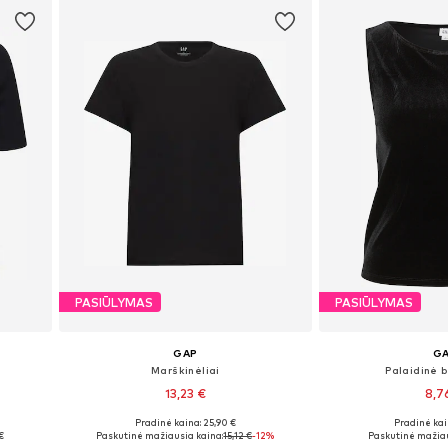
PASIŪLYMAS
PASIŪLYMAS
GAP
G
Marškinėliai
Palaidinė b
13,23 €
8,7
+
5
Pradinė kaina: 25,90 €
Pradinė kai
Galimi dydžiai: XS, S, M, L, XL
Galimi dydžiai
€
Paskutinė mažiausia kaina:
15,12 €
-12%
Paskutinė mažiau