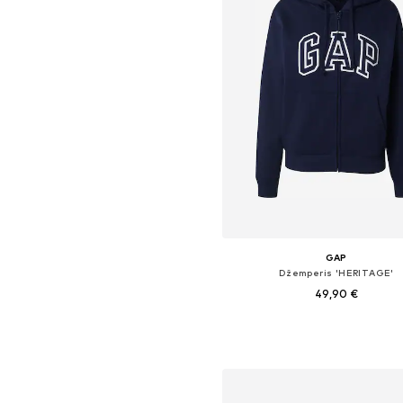
GAP
Džemperis 'HERITAGE'
49,90 €
Galimi dydžiai: XS, S, M, L
Į krepšelį