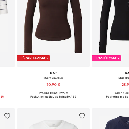
IŠPARDAVIMAS
PASIŪLYMAS
GAP
G
Marškinėliai
Marški
20,90 €
23,
Pradinė kaina: 29,90 €
Pradinė kai
Galimi dydžiai: XS, S, M, L, XL, XXL
Galimi dydžiai
-5%
Paskutinė mažiausia kaina:
10,45 €
Paskutinė mažiau
Į krepšelį
Į kre