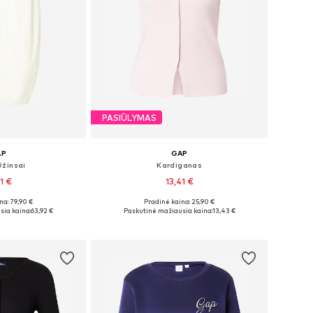
PASIŪLYMAS
AP
GAP
Džinsai
Kardiganas
1 €
13,41 €
na: 79,90 €
Pradinė kaina: 25,90 €
bė dydžių
Galimi dydžiai: XS, S, M, L, XL
sia kaina:
63,92 €
Paskutinė mažiausia kaina:
13,43 €
pšelį
Į krepšelį