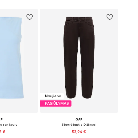
pšelį
Į krepšelį
Naujiena
PASIŪLYMAS
AP
GAP
e rankovių
Siaurėjantis Džinsai
3 €
53,94 €