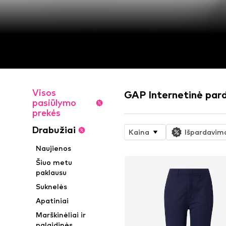
Visos
GAP Internetinė par
pasiūlymo
prekės
Drabužiai
Kaina
Išpardavim
Naujienos
Šiuo metu
paklausu
Suknelės
Apatiniai
Marškinėliai ir
palaidinės