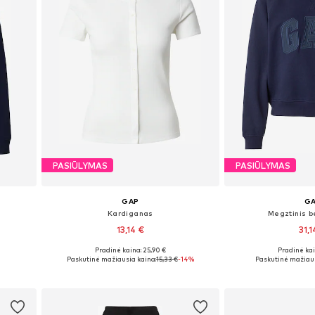
PASIŪLYMAS
PASIŪLYMAS
GAP
G
Kardiganas
Megztinis 
13,14 €
31,1
Pradinė kaina: 25,90 €
Pradinė kai
Galimi dydžiai: XS, S, M, L
Galimi dydžiai: XS
Paskutinė mažiausia kaina:
15,33 €
-14%
Paskutinė mažiaus
Į krepšelį
Į kre