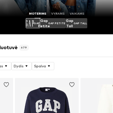
MOTERIMS
VYRAMS
VAIKAMS
Gap
Gap
GAP
GAP PETITE
GAP TALL
Petite
Tall
duotuvė
679
as
Dydis
Spalva