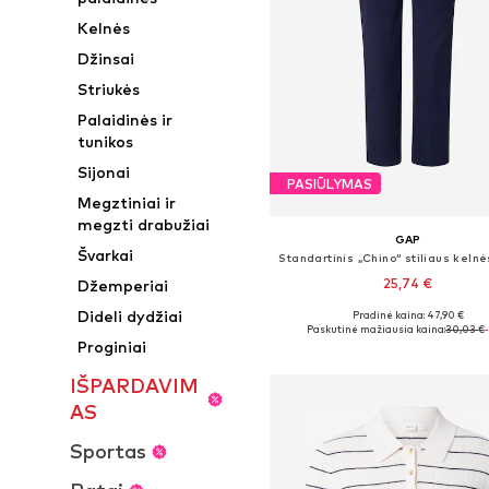
Kelnės
Džinsai
Striukės
Palaidinės ir
tunikos
Sijonai
PASIŪLYMAS
Megztiniai ir
megzti drabužiai
GAP
Švarkai
25,74 €
Džemperiai
Dideli dydžiai
Pradinė kaina: 47,90 €
Galimi dydžiai: 34, 36, 38, 40,
Paskutinė mažiausia kaina:
30,03 €
Proginiai
Į krepšelį
IŠPARDAVIM
AS
Sportas