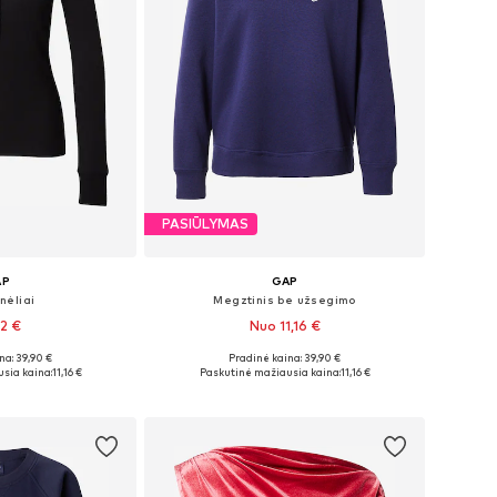
PASIŪLYMAS
AP
GAP
nėliai
Megztinis be užsegimo
92 €
Nuo 11,16 €
na: 39,90 €
Pradinė kaina: 39,90 €
: XS, S, M, L
Galimi dydžiai: XS, S, M, L
sia kaina:
11,16 €
Paskutinė mažiausia kaina:
11,16 €
pšelį
Į krepšelį