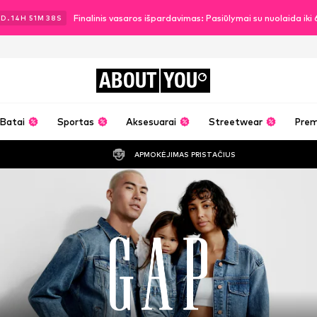
Finalinis vasaros išpardavimas: Pasiūlymai su nuolaida ik
2
D.
14
H
51
M
36
S
ABOUT
YOU
Batai
Sportas
Aksesuarai
Streetwear
Pre
APMOKĖJIMAS PRISTAČIUS