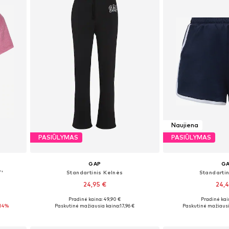
Naujiena
PASIŪLYMAS
PASIŪLYMAS
GAP
G
T'
Standartinis Kelnės
Standartin
24,95 €
24,
Pradinė kaina: 49,90 €
Pradinė kai
Galimi dydžiai: 34 x įprastas ilgis, 36 x įprastas ilgis, 38 x įprastas ilgis, 40 x įprastas ilgis, 42 x įprastas ilgis
Galimi dydžiai: 3
14%
Paskutinė mažiausia kaina:
17,96 €
Paskutinė mažiausi
Į krepšelį
Į kre