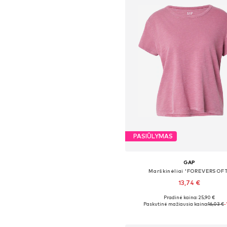
PASIŪLYMAS
GAP
Marškinėliai 'FOREVERSOF
13,74 €
+
5
Pradinė kaina: 25,90 €
Galimi dydžiai: XS, S, M, L
Paskutinė mažiausia kaina:
16,03 €
-
Į krepšelį