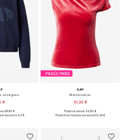
PASIŪLYMAS
AP
GAP
be užsegimo
Marškinėliai
4 €
10,36 €
+
3
na: 69,90 €
Pradinė kaina: 34,90 €
, S, M, L, XL, XXL
Galimi dydžiai: XS, S, M, L, XL
ia kaina:
24,43 €
Paskutinė mažiausia kaina:
10,36 €
pšelį
Į krepšelį