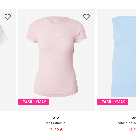
Į krepšelį
Į kre
PASIŪLYMAS
PASIŪLYMAS
GAP
G
Marškinėliai
Palaidinė b
21,52 €
13,2