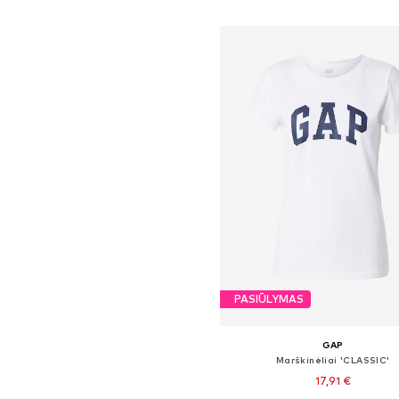
Į krepšelį
PASIŪLYMAS
GAP
Marškinėliai 'CLASSIC'
17,91 €