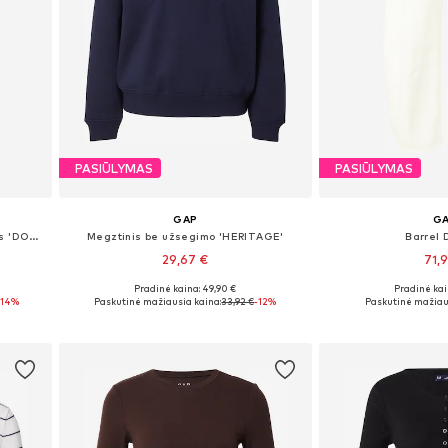
PASIŪLYMAS
PASIŪLYMAS
GAP
G
Standartinis „Chino“ stiliaus kelnės 'DOWNTOWN'
Megztinis be užsegimo 'HERITAGE'
Barrel 
29,67 €
71,9
+
2
Pradinė kaina: 49,90 €
Pradinė kai
 44
Galimi dydžiai: XS, S, M, L, XL
Yra daugy
-14%
Paskutinė mažiausia kaina:
33,92 €
-12%
Paskutinė mažiau
Į krepšelį
Į kre