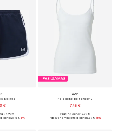
PASIŪLYMAS
AP
GAP
is Kelnės
Palaidinė be rankovių
43 €
7,45 €
na: 34,90 €
Pradinė kaina: 14,90 €
4, 36, 38, 40, 42
Galimi dydžiai: XS, S, M, L, XL
a kaina:
26,18 €
-6%
Paskutinė mažiausia kaina:
8,94 €
-16%
pšelį
Į krepšelį