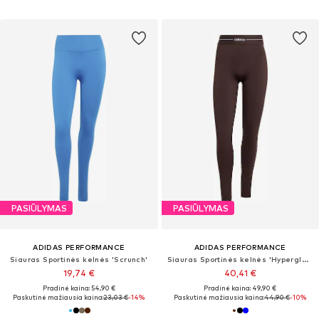
PASIŪLYMAS
PASIŪLYMAS
ADIDAS PERFORMANCE
ADIDAS PERFORMANCE
Siauras Sportinės kelnės 'Scrunch'
Siauras Sportinės kelnės 'Hyperglam'
19,74 €
40,41 €
Pradinė kaina: 54,90 €
Pradinė kaina: 49,90 €
Paskutinė mažiausia kaina:
23,03 €
-14%
Paskutinė mažiausia kaina:
44,90 €
-10%