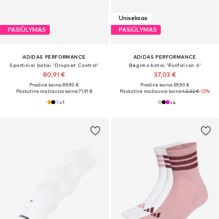
Uniseksas
PASIŪLYMAS
PASIŪLYMAS
ADIDAS PERFORMANCE
ADIDAS PERFORMANCE
Sportiniai batai 'Dropset Control'
Bėgimo batai 'Runfalcon 6'
80,91 €
37,03 €
Pradinė kaina: 89,90 €
Pradinė kaina: 59,90 €
Paskutinė mažiausia kaina:
71,91 €
Paskutinė mažiausia kaina:
42,32 €
-12%
+
1
+
4