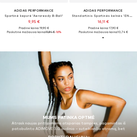
ADIDAS PERFORMANCE
ADIDAS PERFORMANCE
Sportinė kepurė 'Aeroready B-Ball'
Standartinis Sportinės kelnės 'ENT26'
9,95 €
16,11 €
Pradinė kaina: 19,90 €
Pradinė kaina: 17,90 €
Paskutinė mažiausia kaina:
11,94 €
-16%
Paskutinė mažiausia kaina:
10,74 €
MUMS PATINKA OPTMÉ
Atrask naujas pritūpimams atsparias tampres, pagamintas iš
patobulinto ADIMOVE 3.0 audinio – suteikiančio atramą, bet
nevaržančio giliausių įtūpstų. Įsimylėk formuojantį širdies formos