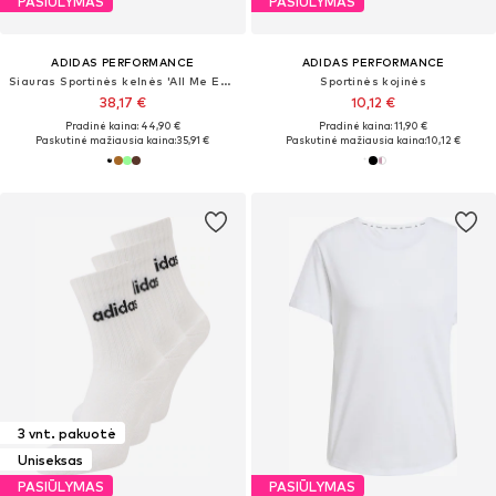
PASIŪLYMAS
PASIŪLYMAS
ADIDAS PERFORMANCE
ADIDAS PERFORMANCE
Siauras Sportinės kelnės 'All Me Essentials'
Sportinės kojinės
38,17 €
10,12 €
Pradinė kaina: 44,90 €
Pradinė kaina: 11,90 €
Paskutinė mažiausia kaina:
35,91 €
Paskutinė mažiausia kaina:
10,12 €
3 vnt. pakuotė
Uniseksas
PASIŪLYMAS
PASIŪLYMAS