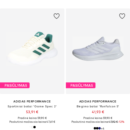
PASIŪLYMAS
PASIŪLYMAS
ADIDAS PERFORMANCE
ADIDAS PERFORMANCE
Sportiniai batai 'Game Spec 2'
Bėgimo batai 'Runfalcon 5'
53,91 €
41,93 €
Pradinė kaina: 59,90 €
Pradinė kaina: 59,90 €
Paskutinė mažiausia kaina:
47,61 €
Paskutinė mažiausia kaina:
47,92 €
-12%
+
4