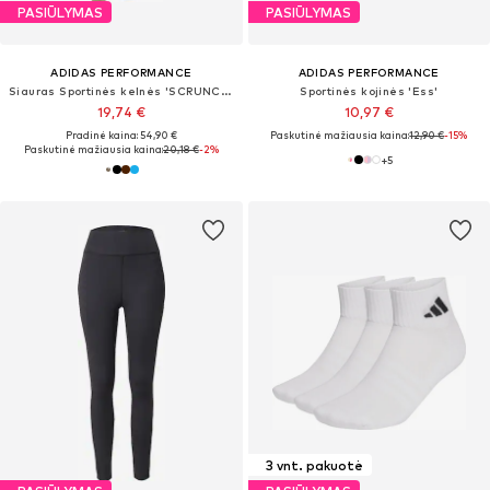
PASIŪLYMAS
PASIŪLYMAS
ADIDAS PERFORMANCE
ADIDAS PERFORMANCE
Siauras Sportinės kelnės 'SCRUNCH LEGGINGS'
Sportinės kojinės 'Ess'
19,74 €
10,97 €
Pradinė kaina: 54,90 €
Paskutinė mažiausia kaina:
12,90 €
-15%
Paskutinė mažiausia kaina:
20,18 €
-2%
+
5
3 vnt. pakuotė