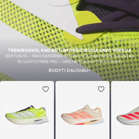
TRENIRUOKIS, KAD BŪTUM GREIČIAUSIA SAVO VERSIJA
BOSTON 13 – TAVO KASDIENIS TRENIRUOČIŲ PARTNERIS SUKURTAS
SU LIGHTSTRIKE PRO – GREITAI REAGUOTI IR SUTEIKTI
AMORTIZACIJĄ, BEI SU PERDIRBTAIS ENERGY RODS 2.0 – ENERGIJAI
RODYTI DAUGIAU
SUGRĄŽINTI. VIRŠUS IŠ ORUI PRALAIDAUS TINKLELIO SUTEIKIA
PAPILDOMĄ ATRAMĄ, TODĖL TAI – IDEALI TRENIRUOČIŲ AVALYNĖ.