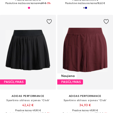
Paskutinė mažiausia kaina:
44,97 €
-5%
Paskutinė mažiausia kaina:
18,62 €
Naujiena
PASIŪLYMAS
PASIŪLYMAS
ADIDAS PERFORMANCE
ADIDAS PERFORMANCE
Sportinio stiliaus sijonas 'Club'
Sportinio stiliaus sijonas 'Club'
42,42 €
34,93 €
Pradinė kaina: 49,90 €
Pradinė kaina: 49,90 €