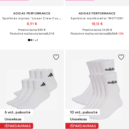
ADIDAS PERFORMANCE
ADIDAS PERFORMANCE
Sportinės kojinės 'Linear Crew Cushioned 3 Pairs'
Sportiniai marškinėliai 'MOTION'
8,91 €
18,13 €
Pradinė kaina: 9,90 €
Pradinė kaina: 34,90 €
Paskutinė mažiausia kaina:
8,01 €
Paskutinė mažiausia kaina:
20,72 €
-12%
+
1
6 vnt. pakuotė
10 vnt. pakuotė
Uniseksas
Uniseksas
IŠPARDAVIMAS
IŠPARDAVIMAS