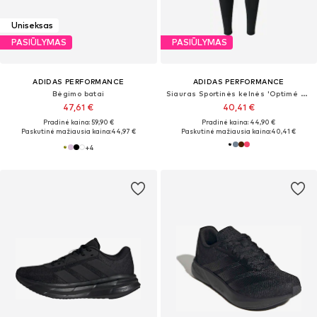
Uniseksas
PASIŪLYMAS
PASIŪLYMAS
ADIDAS PERFORMANCE
ADIDAS PERFORMANCE
Bėgimo batai
Siauras Sportinės kelnės 'Optimé Essentials'
47,61 €
40,41 €
Pradinė kaina: 59,90 €
Pradinė kaina: 44,90 €
Paskutinė mažiausia kaina:
44,97 €
Paskutinė mažiausia kaina:
40,41 €
+
4