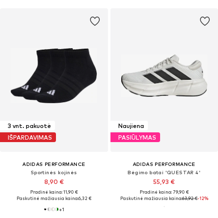
3 vnt. pakuotė
Naujiena
IŠPARDAVIMAS
PASIŪLYMAS
ADIDAS PERFORMANCE
ADIDAS PERFORMANCE
Sportinės kojinės
Bėgimo batai 'QUESTAR 4'
8,90 €
55,93 €
Pradinė kaina: 11,90 €
Pradinė kaina: 79,90 €
Paskutinė mažiausia kaina:
6,32 €
Paskutinė mažiausia kaina:
63,92 €
-12%
+
1