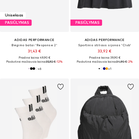
Uniseksas
PASIŪLYMAS
PASIŪLYMAS
ADIDAS PERFORMANCE
ADIDAS PERFORMANCE
Bėgimo batai 'Response 2'
Sportinio stiliaus sijonas 'Club'
31,43 €
33,92 €
Pradinė kaina: 49,90 €
Pradinė kaina: 39,90 €
Paskutinė mažiausia kaina:
35,92 €
-12%
Paskutinė mažiausia kaina:
34,90 €
-2%
+
6
+
1