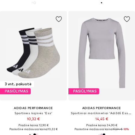
3 vnt. pakuotė
PASIŪLYMAS
PASIŪLYMAS
ADIDAS PERFORMANCE
ADIDAS PERFORMANCE
Sportinės kojinės 'Ess'
Sportiniai marškinėliai 'Adi365 Essentials'
10,32 €
14,45 €
Pradinė kaina: 12,90 €
Pradinė kaina: 34,90 €
Paskutinė mažiausia kaina:
10,32 €
Paskutinė mažiausia kaina:
17,34 €
-16%