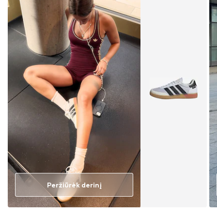
Peržiūrėk derinį