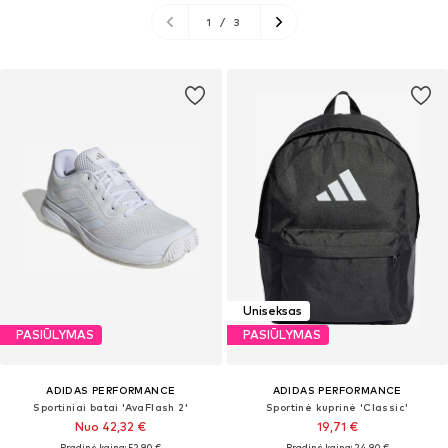
1
/
3
Uniseksas
PASIŪLYMAS
PASIŪLYMAS
ADIDAS PERFORMANCE
ADIDAS PERFORMANCE
Sportiniai batai 'AvaFlash 2'
Sportinė kuprinė 'Classic'
Nuo 42,32 €
19,71 €
Pradinė kaina: 52,90 €
Pradinė kaina: 24,90 €