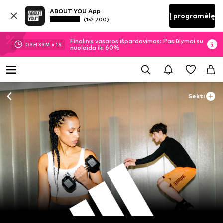
ABOUT YOU App
Į programėlę
(152 700)
Finalinis vasaros išpardavimas: Pasiūlymai su
03
H
33
M
39
S
nuolaida iki 60%
Sekti