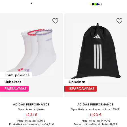
+
1
3 vnt. pakuotė
Uniseksas
Uniseksas
PASIŪLYMAS
IŠPARDAVIMAS
ADIDAS PERFORMANCE
ADIDAS PERFORMANCE
Sportinės kojinės
Sportinis krepšys-maišas 'PWR'
14,31 €
11,90 €
Pradinė kaina: 17,90 €
Pradinė kaina: 14,90 €
Paskutinė mažiausia kaina:
14,31 €
Paskutinė mažiausia kaina:
11,61 €