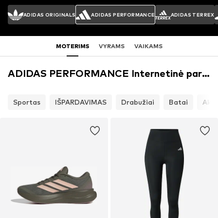
ADIDAS ORIGINALS
ADIDAS PERFORMANCE
ADIDAS TERREX
MOTERIMS
VYRAMS
VAIKAMS
ADIDAS PERFORMANCE Internetinė parduotuvė
Sportas
IŠPARDAVIMAS
Drabužiai
Batai
Akse