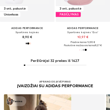
3 vnt. pakuotė
3 vnt. pakuotė
Uniseksas
PASIŪLYMAS
ADIDAS PERFORMANCE
ADIDAS PERFORMANCE
Sportinės kojinės
Sportinės kojinės 'Ess'
8,90 €
10,97 €
Pradinė kaina: 12,90 €
Paskutinė mažiausia kaina:
9,27 €
Peržiūrėjai 32 prekes iš 1427
APRANGOS ĮKVĖPIMAS
ĮVAIZDŽIAI SU ADIDAS PERFORMANCE
Tanima