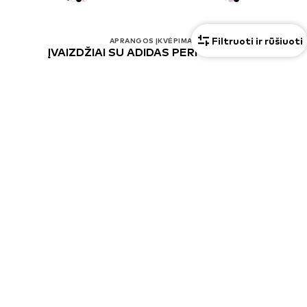
Filtruoti ir rūšiuoti
APRANGOS ĮKVĖPIMAS
ĮVAIZDŽIAI SU ADIDAS PERFORMANCE
Estel