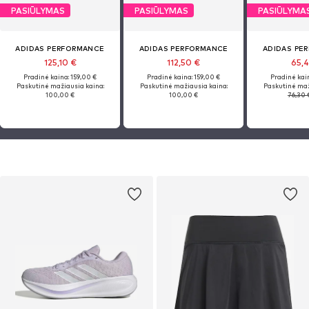
PASIŪLYMAS
PASIŪLYMAS
PASIŪLYMA
ADIDAS PERFORMANCE
ADIDAS PERFORMANCE
ADIDAS PE
125,10 €
112,50 €
65,
Pradinė kaina: 159,00 €
Pradinė kaina: 159,00 €
Pradinė kain
Paskutinė mažiausia kaina:
Paskutinė mažiausia kaina:
Paskutinė maž
100,00 €
100,00 €
76,30 