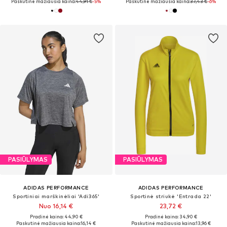
Paskutinė mažiausia kaina:
44,91 €
-5%
Paskutinė mažiausia kaina:
37,43 €
-6%
PASIŪLYMAS
PASIŪLYMAS
ADIDAS PERFORMANCE
ADIDAS PERFORMANCE
Sportiniai marškinėliai 'Adi365'
Sportinė striukė 'Entrada 22'
Nuo 16,14 €
23,72 €
Pradinė kaina: 44,90 €
Pradinė kaina: 34,90 €
Paskutinė mažiausia kaina:
16,14 €
Paskutinė mažiausia kaina:
13,96 €