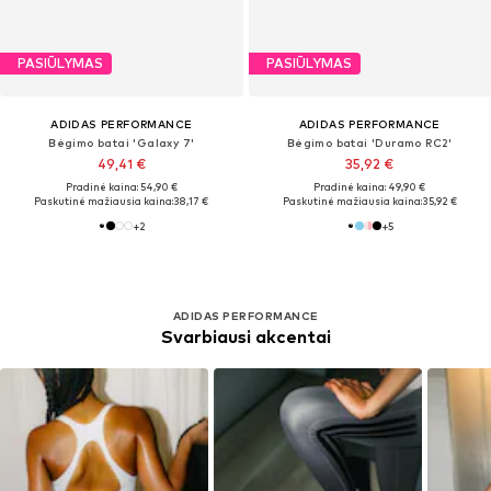
PASIŪLYMAS
PASIŪLYMAS
ADIDAS PERFORMANCE
ADIDAS PERFORMANCE
Bėgimo batai 'Galaxy 7'
Bėgimo batai 'Duramo RC2'
49,41 €
35,92 €
Pradinė kaina: 54,90 €
Pradinė kaina: 49,90 €
Paskutinė mažiausia kaina:
38,17 €
Paskutinė mažiausia kaina:
35,92 €
+
2
+
5
ADIDAS PERFORMANCE
Svarbiausi akcentai