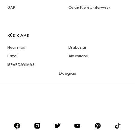
GAP
Calvin Klein Underwear
KŪDIKIAMS
Naujienos
Drabužiai
Batai
Aksesuarai
IŠPARDAVIMAS
Daugiau
MERGAITĖMS
Vaikai (92-140 cm)
Paaugliai (140-176 cm)
BERNIUKAMS
Vaikai (92-140 cm)
Paaugliai (140-176 cm)
PREKIŲ ŽENKLAI