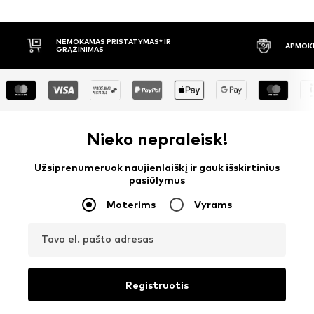
APMOKĖJIMAS PRISTAČIUS
30 DIENŲ 
Nieko nepraleisk!
Užsiprenumeruok naujienlaiškį ir gauk išskirtinius
pasiūlymus
Moterims
Vyrams
Tavo el. pašto adresas
Registruotis