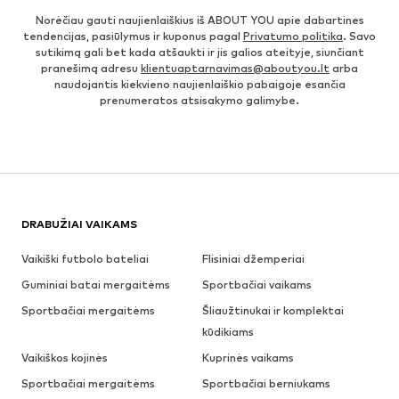
Norėčiau gauti naujienlaiškius iš ABOUT YOU apie dabartines
tendencijas, pasiūlymus ir kuponus pagal
Privatumo politika
. Savo
sutikimą gali bet kada atšaukti ir jis galios ateityje, siunčiant
pranešimą adresu
klientuaptarnavimas@aboutyou.lt
arba
naudojantis kiekvieno naujienlaiškio pabaigoje esančia
prenumeratos atsisakymo galimybe.
DRABUŽIAI VAIKAMS
Vaikiški futbolo bateliai
Flisiniai džemperiai
Guminiai batai mergaitėms
Sportbačiai vaikams
Sportbačiai mergaitėms
Šliaužtinukai ir komplektai
kūdikiams
Vaikiškos kojinės
Kuprinės vaikams
Sportbačiai mergaitėms
Sportbačiai berniukams