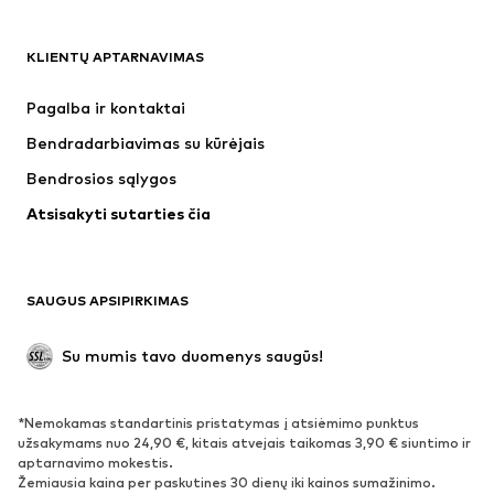
Next
NAME IT
ADIDAS SPORTSWEAR
Nike Sportswear
KLIENTŲ APTARNAVIMAS
SUPERFIT
ADIDAS ORIGINALS
Pagalba ir kontaktai
NIKE
WE Fashion
Bendradarbiavimas su kūrėjais
Bendrosios sąlygos
Atsisakyti sutarties čia
SAUGUS APSIPIRKIMAS
Su mumis tavo duomenys saugūs!
*Nemokamas standartinis pristatymas į atsiėmimo punktus
užsakymams nuo 24,90 €, kitais atvejais taikomas 3,90 € siuntimo ir
aptarnavimo mokestis.
Žemiausia kaina per paskutines 30 dienų iki kainos sumažinimo.