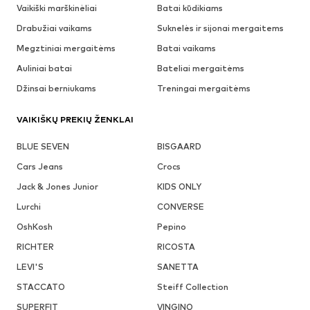
Vaikiški marškinėliai
Batai kūdikiams
Drabužiai vaikams
Suknelės ir sijonai mergaitems
Megztiniai mergaitėms
Batai vaikams
Auliniai batai
Bateliai mergaitėms
Džinsai berniukams
Treningai mergaitėms
VAIKIŠKŲ PREKIŲ ŽENKLAI
BLUE SEVEN
BISGAARD
Cars Jeans
Crocs
Jack & Jones Junior
KIDS ONLY
Lurchi
CONVERSE
OshKosh
Pepino
RICHTER
RICOSTA
LEVI'S
SANETTA
STACCATO
Steiff Collection
SUPERFIT
VINGINO