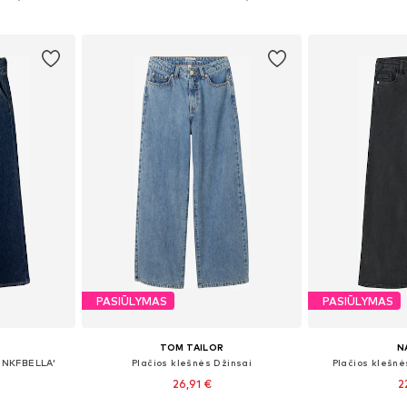
Į krepšelį
Į k
PASIŪLYMAS
PASIŪLYMAS
TOM TAILOR
N
 'NKFBELLA'
Plačios klešnės Džinsai
Plačios klešnė
26,91 €
2