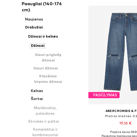
Paaugliai (140-176
cm)
Naujienos
Drabužiai
Džinsai ir kelnės
Džinsai
Siauri prigludę
džinsai
Siauri džinsai
Klasikinio
kirpimo džinsai
Kelnės
PASIŪLYMAS
Šortai
Marškinėliai,
ABERCROMBIE & F
palaidinės
Plačios klešnės Dž
Striukės ir paltai
19,16 €
Komplektai ir
Pradinė kaina: 59,9
Yra daugybė dyd
kombinezonai
Paskutinė mažiausia kai