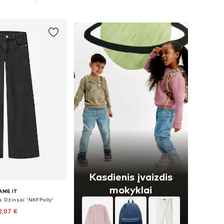
repšelį
Į krepšelį
Kasdienis įvaizdis
mokyklai
AME IT
s Džinsai 'NKFPolly'
2,87 €