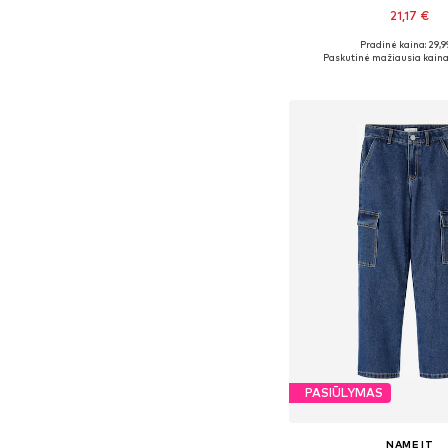
21,17 €
Pradinė kaina: 29,9
Yra daugybė dyd
Paskutinė mažiausia kaina
Į krepšelį
PASIŪLYMAS
NAME IT