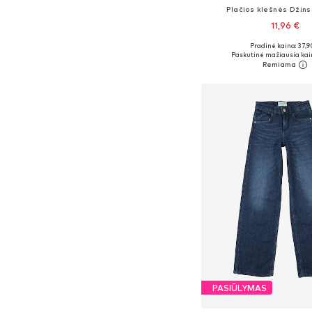
Plačios klešnės Džins
11,96 €
Pradinė kaina: 37,9
Yra daugybė dyd
Paskutinė mažiausia kai
Į krepšelį
PASIŪLYMAS