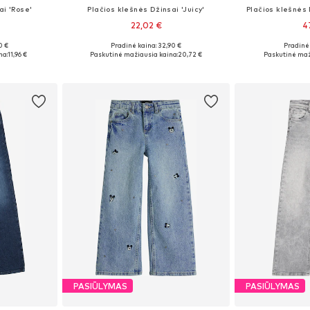
ai 'Rose'
Plačios klešnės Džinsai 'Juicy'
Plačios klešnės
22,02 €
4
0 €
Pradinė kaina: 32,90 €
Pradinė 
žių
Yra daugybė dydžių
Galimi dydžiai: 
na:
11,96 €
Paskutinė mažiausia kaina:
20,72 €
Paskutinė maž
Į krepšelį
Į k
PASIŪLYMAS
PASIŪLYMAS