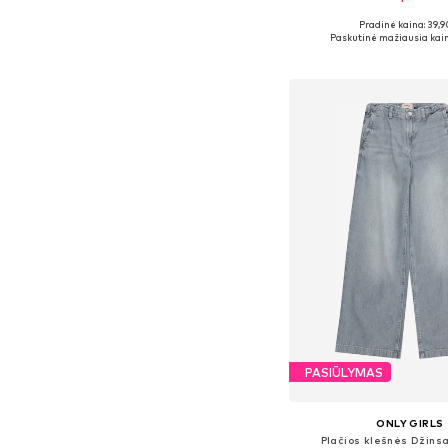
Pradinė kaina: 39,9
Yra daugybė dyd
Paskutinė mažiausia kain
Į krepšelį
PASIŪLYMAS
ONLY GIRLS
Plačios klešnės Džinsa