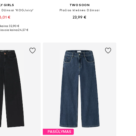
Y GIRLS
TWO SOON
s Džinsai 'KOGJuicy'
Plačios klešnės Džinsai
6,01 €
23,99 €
+
3
kaina: 32,90 €
ugybė dydžių
Yra daugybė dydžių
iausia kaina:
24,57 €
repšelį
Į krepšelį
PASIŪLYMAS