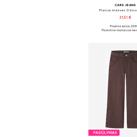
CARS JEANS
Plačios klešnės Džins
21,51 €
Pradinė kaina: 29,9
Yra daugybė dyd
Paskutinė mažiausia kai
Į krepšelį
PASIŪLYMAS