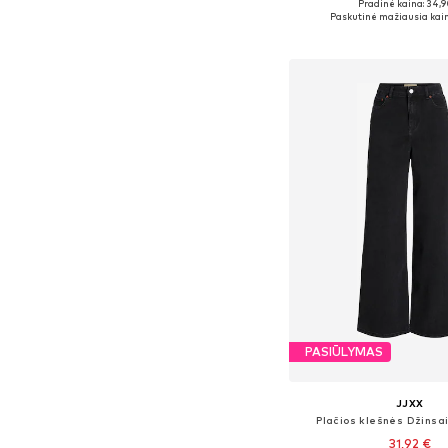
Pradinė kaina: 34,9
Yra daugybė dyd
Paskutinė mažiausia kain
Į krepšelį
PASIŪLYMAS
JJXX
Plačios klešnės Džinsai
31,92 €