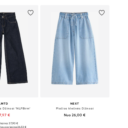
LMTD
NEXT
s Džinsai 'NLFBirm'
Plačios klešnės Džinsai
7,97 €
Nuo 26,00 €
kaina: 37,90 €
ugybė dydžių
Yra daugybė dydžių
iausia kaina:
26,53 €