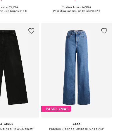
+
3
kaina: 29,99 €
Pradinė kaina: 26,90 €
ugybė dydžių
Yra daugybė dydžių
iausia kaina:
21,17 €
Paskutinė mažiausia kaina:
20,32 €
repšelį
Į krepšelį
PASIŪLYMAS
Y GIRLS
JJXX
s Džinsai 'KOGComet'
Plačios klešnės Džinsai 'JXTokyo'