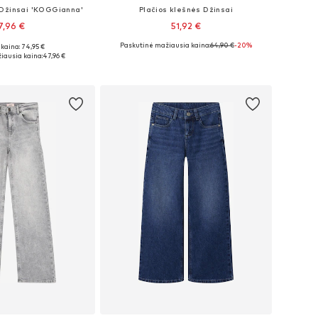
 Džinsai 'KOGGianna'
Plačios klešnės Džinsai
7,96 €
51,92 €
Paskutinė mažiausia kaina:
64,90 €
-20%
kaina: 74,95 €
140, 146, 152, 158, 164
Yra daugybė dydžių
iausia kaina:
47,96 €
repšelį
Į krepšelį