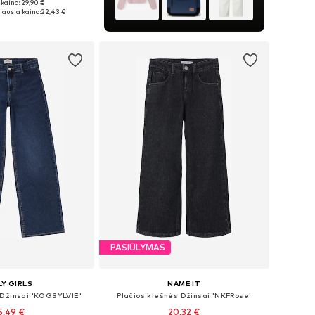
kaina: 29,90 €
ugybė dydžių
ausia kaina:
22,43 €
repšelį
PASIŪLYMAS
Y GIRLS
NAME IT
 Džinsai 'KOGSYLVIE'
Plačios klešnės Džinsai 'NKFRose'
5,49 €
20,32 €