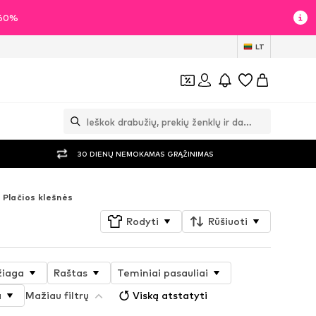
i 60%
LT
30 DIENŲ NEMOKAMAS GRĄŽINIMAS
Plačios klešnės
Rodyti
Rūšiuoti
iaga
Raštas
Teminiai pasauliai
a
Mažiau filtrų
Viską atstatyti