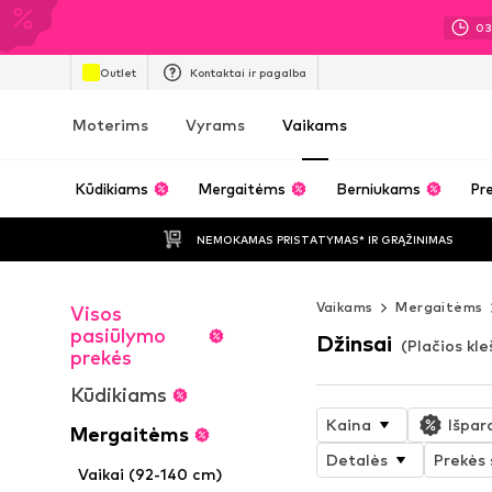
0
Outlet
Kontaktai ir pagalba
Moterims
Vyrams
Vaikams
Kūdikiams
Mergaitėms
Berniukams
Pre
NEMOKAMAS PRISTATYMAS* IR GRĄŽINIMAS
Vaikams
Mergaitėms
Visos
pasiūlymo
Džinsai
(Plačios kl
prekės
Kūdikiams
Kaina
Išpar
Mergaitėms
Detalės
Prekės
Vaikai (92-140 cm)