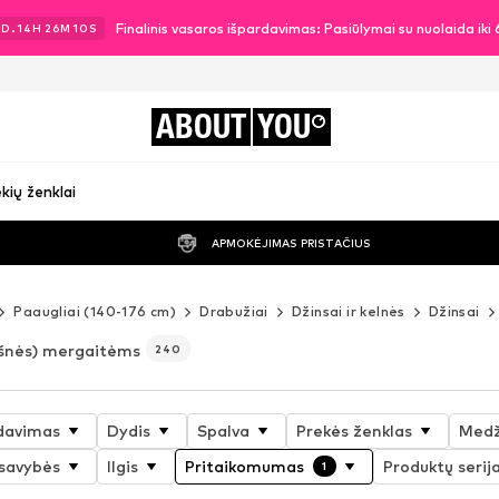
Finalinis vasaros išpardavimas: Pasiūlymai su nuolaida ik
3
D.
14
H
26
M
07
S
ABOUT
YOU
kių ženklai
APMOKĖJIMAS PRISTAČIUS
Paaugliai (140-176 cm)
Drabužiai
Džinsai ir kelnės
Džinsai
ešnės) mergaitėms
240
davimas
Dydis
Spalva
Prekės ženklas
Medž
 savybės
Ilgis
Pritaikomumas
Produktų serij
1