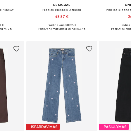
DESIGUAL
ONL
ai 'MARA'
Plačios klešnės Džinsai
Plačios klešnė
48,57 €
2
0 €
Pradinė kaina: 89,95 €
Pradinė 
žių
Yra daugybė dydžių
Yra da
na:
19,12 €
Paskutinė mažiausia kaina:
48,57 €
Paskutinė maž
Į krepšelį
Į k
IŠPARDAVIMAS
PASIŪLYMAS