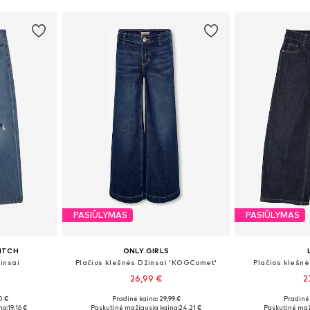
PASIŪLYMAS
PASIŪLYMAS
ITCH
ONLY GIRLS
insai
Plačios klešnės Džinsai 'KOGComet'
Plačios klešnė
26,99 €
2
0 €
Pradinė kaina: 29,99 €
Pradinė 
žių
Yra daugybė dydžių
Yra da
na:
19,16 €
Paskutinė mažiausia kaina:
24,21 €
Paskutinė maž