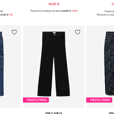
18,83 €
2
Paskutinė mažiausia kaina:
26,90 €
-30%
9 €
Pradinė 
žių
Galimi dydžiai: 134, 140, 146, 152, 158
Yra da
:
21,52 €
-1%
Paskutinė maž
Į krepšelį
Į k
PASIŪLYMAS
PASIŪLYMAS
ONLY GIRLS
ONL