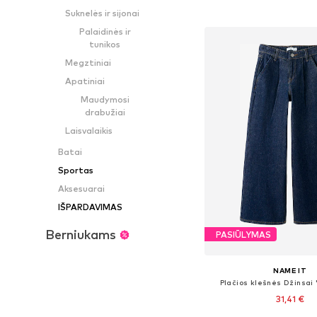
Į krepšelį
Suknelės ir sijonai
Palaidinės ir
tunikos
Megztiniai
Apatiniai
Maudymosi
drabužiai
Laisvalaikis
Batai
Sportas
Aksesuarai
IŠPARDAVIMAS
Berniukams
PASIŪLYMAS
NAME IT
Plačios klešnės Džinsai
31,41 €