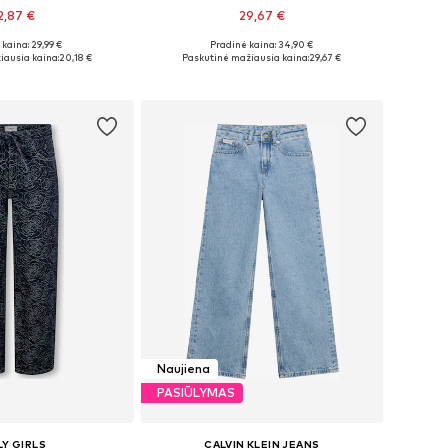
2,87 €
29,67 €
kaina: 29,99 €
Pradinė kaina: 34,90 €
ugybė dydžių
Yra daugybė dydžių
iausia kaina:
20,18 €
Paskutinė mažiausia kaina:
29,67 €
repšelį
Į krepšelį
Naujiena
PASIŪLYMAS
Y GIRLS
CALVIN KLEIN JEANS