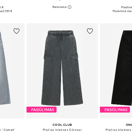
0 €
Pradinė 
žių
Yra daugybė dydžių
Yra da
a:
27,93 €
Paskutinė maž
Į krepšelį
Į k
PASIŪLYMAS
PASIŪLYMAS
COOL CLUB
ONL
i 'Comet'
Plačios klešnės Džinsai
Plačios klešnė