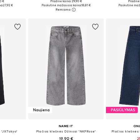
0 €
Pradinė kaina: 29,90 €
Pradinė 
žių
Yra daugybė dydžių
Yra da
a:
27,92 €
Paskutinė mažiausia kaina:
18,81 €
Paskutinė maži
Į krepšelį
Į k
Naujiena
PASIŪLYMAS
NAME IT
ONL
 'JXTokyo'
Plačios klešnės Džinsai 'NKFRose'
Plačios klešnės
19,90 €
2