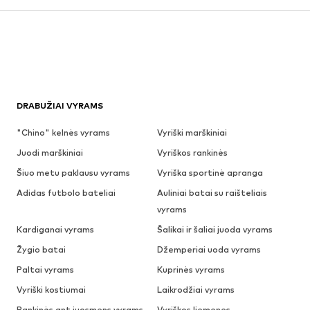
DRABUŽIAI VYRAMS
"Chino" kelnės vyrams
Vyriški marškiniai
Juodi marškiniai
Vyriškos rankinės
Šiuo metu paklausu vyrams
Vyriška sportinė apranga
Adidas futbolo bateliai
Auliniai batai su raišteliais
vyrams
Kardiganai vyrams
Šalikai ir šaliai juoda vyrams
Žygio batai
Džemperiai uoda vyrams
Paltai vyrams
Kuprinės vyrams
Vyriški kostiumai
Laikrodžiai vyrams
Rankinės ant juosmens vyrams
Vyriškos liemenes