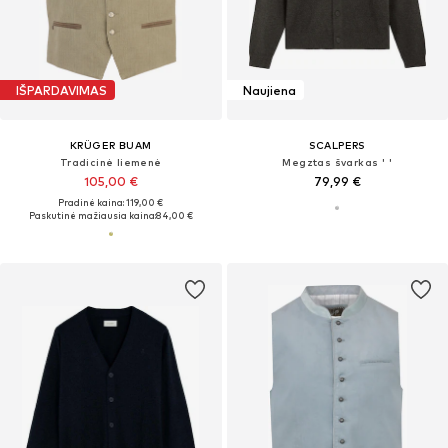
IŠPARDAVIMAS
Naujiena
KRÜGER BUAM
SCALPERS
Tradicinė liemenė
Megztas švarkas ' '
105,00 €
79,99 €
Pradinė kaina: 119,00 €
Paskutinė mažiausia kaina:
84,00 €