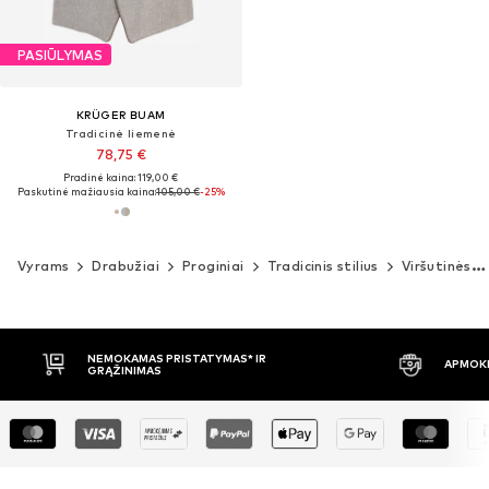
PASIŪLYMAS
KRÜGER BUAM
Tradicinė liemenė
78,75 €
Pradinė kaina: 119,00 €
Paskutinė mažiausia kaina:
105,00 €
-25%
Vyrams
Drabužiai
Proginiai
Tradicinis stilius
Viršutinės dalys
TYMAS* IR
APMOKĖJIMAS PRISTAČIUS