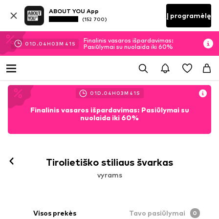
ABOUT YOU App
Į programėlę
(152 700)
Finalinis vasaros išpardavimas:
01
D.
04
H
03
M
41
S
Pasiūlymai su nuolaida iki 60%
01
D.
04
H
03
M
41
S
Finalinis vasaros išpardavimas: Pasiūlymai su
nuolaida iki 60%
Tirolietiško stiliaus švarkas
vyrams
Visos prekės
Tavo pasiūlymai
0