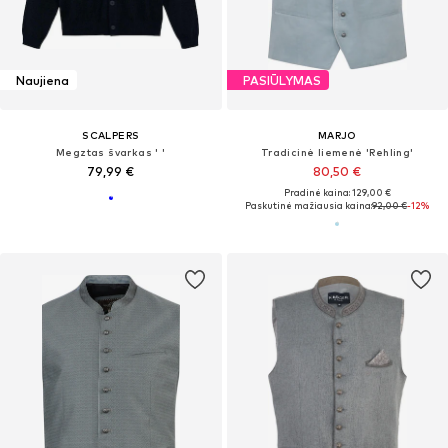
Naujiena
PASIŪLYMAS
SCALPERS
MARJO
Megztas švarkas ' '
Tradicinė liemenė 'Rehling'
79,99 €
80,50 €
Pradinė kaina: 129,00 €
Paskutinė mažiausia kaina:
92,00 €
-12%