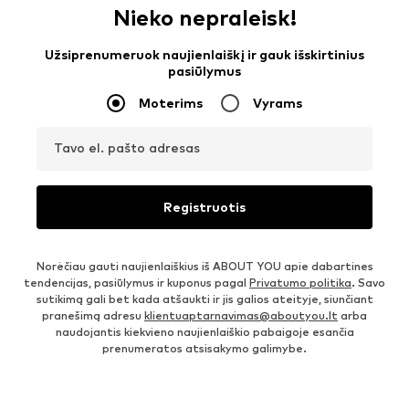
Nieko nepraleisk!
Užsiprenumeruok naujienlaiškį ir gauk išskirtinius
pasiūlymus
Moterims
Vyrams
Tavo el. pašto adresas
Registruotis
Norėčiau gauti naujienlaiškius iš ABOUT YOU apie dabartines
tendencijas, pasiūlymus ir kuponus pagal
Privatumo politika
. Savo
sutikimą gali bet kada atšaukti ir jis galios ateityje, siunčiant
pranešimą adresu
klientuaptarnavimas@aboutyou.lt
arba
naudojantis kiekvieno naujienlaiškio pabaigoje esančia
prenumeratos atsisakymo galimybe.