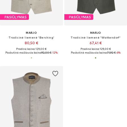
PASIŪLYMAS
PASIŪLYMAS
MARJO
MARJO
Tradicinė liemenė 'Berching'
Tradicinė liemenė 'Wattendorf'
80,50 €
67,41 €
Pradinė kaina: 129,00 €
Pradinė kaina: 129,00 €
Paskutinė mažiausia kaina:
92,00 €
-12%
Paskutinė mažiausia kaina:
71,92 €
-6%