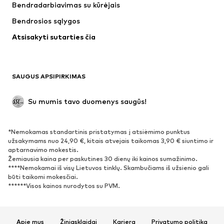
Bendradarbiavimas su kūrėjais
Kostiumai ir švarkai
Paltai
Bendrosios sąlygos
Maudymosi drabužiai
Dideli dydžiai
Atsisakyti sutarties čia
Proginiai
Išskirtiniai
Antrinis panaudojimas
BATAI
SAUGUS APSIPIRKIMAS
Naujienos
Šiuo metu paklausu
Su mumis tavo duomenys saugūs!
Batai ir auliniai batai
Sportbačiai
Bateliai
Sportiniai batai
*Nemokamas standartinis pristatymas į atsiėmimo punktus
Atviri batai
Išskirtiniai
užsakymams nuo 24,90 €, kitais atvejais taikomas 3,90 € siuntimo ir
aptarnavimo mokestis.
Žemiausia kaina per paskutines 30 dienų iki kainos sumažinimo.
SPORTAS
****Nemokamai iš visų Lietuvos tinklų. Skambučiams iš užsienio gali
būti taikomi mokesčiai.
Sportiniai drabužiai
Sporto šakos
******Visos kainos nurodytos su PVM.
Sportiniai batai
Sportinės kuprinės ir krepšiai
Aksesuarai sportui
Apie mus
Žiniasklaidai
Karjera
Privatumo politika