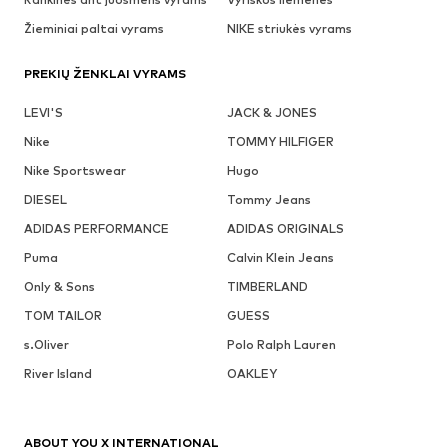
Žieminiai paltai vyrams
NIKE striukės vyrams
PREKIŲ ŽENKLAI VYRAMS
LEVI'S
JACK & JONES
Nike
TOMMY HILFIGER
Nike Sportswear
Hugo
DIESEL
Tommy Jeans
ADIDAS PERFORMANCE
ADIDAS ORIGINALS
Puma
Calvin Klein Jeans
Only & Sons
TIMBERLAND
TOM TAILOR
GUESS
s.Oliver
Polo Ralph Lauren
River Island
OAKLEY
ABOUT YOU X INTERNATIONAL