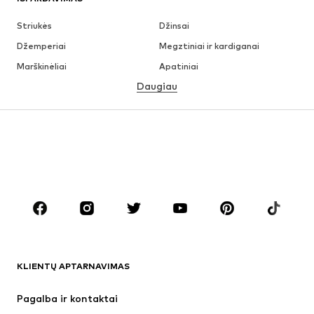
Striukės
Džinsai
Džemperiai
Megztiniai ir kardiganai
Marškinėliai
Apatiniai
Daugiau
Kelnės
Marškiniai
Paltai
Kostiumai ir švarkai
Maudymosi drabužiai
Dideli dydžiai
Batai
Sportas
Aksesuarai
Premium
DRABUŽIAI
Naujienos
Šiuo metu paklausu
Marškinėliai
Džinsai
KLIENTŲ APTARNAVIMAS
Striukės
Treningo dalys
Kelnės
Marškiniai
Pagalba ir kontaktai
Apatiniai
Megztiniai