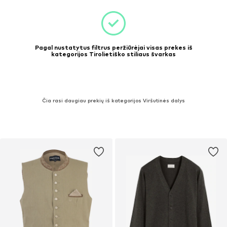
Pagal nustatytus filtrus peržiūrėjai visas prekes iš
kategorijos Tirolietiško stiliaus švarkas
Čia rasi daugiau prekių iš kategorijos Viršutinės dalys