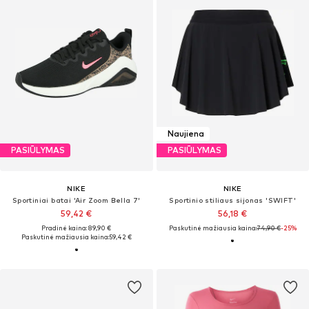
Naujiena
PASIŪLYMAS
PASIŪLYMAS
NIKE
NIKE
Sportiniai batai 'Air Zoom Bella 7'
Sportinio stiliaus sijonas 'SWIFT'
59,42 €
56,18 €
Pradinė kaina: 89,90 €
Paskutinė mažiausia kaina:
74,90 €
-25%
Paskutinė mažiausia kaina:
59,42 €