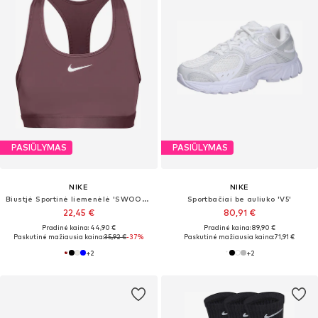
PASIŪLYMAS
PASIŪLYMAS
NIKE
NIKE
Biustjė Sportinė liemenėlė 'SWOOSH'
Sportbačiai be auliuko 'V5'
22,45 €
80,91 €
Pradinė kaina: 44,90 €
Pradinė kaina: 89,90 €
Paskutinė mažiausia kaina:
35,92 €
-37%
Paskutinė mažiausia kaina:
71,91 €
+
2
+
2