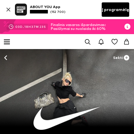
ABOUT YOU App
Į programėlę
(152 700)
Finalinis vasaros išpardavimas:
03
D.
18
H
37
M
21
S
Pasiūlymai su nuolaida iki 60%
Sekti