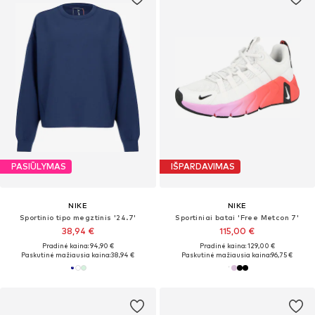
PASIŪLYMAS
IŠPARDAVIMAS
NIKE
NIKE
Sportinio tipo megztinis '24.7'
Sportiniai batai 'Free Metcon 7'
38,94 €
115,00 €
Pradinė kaina: 94,90 €
Pradinė kaina: 129,00 €
Paskutinė mažiausia kaina:
38,94 €
Paskutinė mažiausia kaina:
96,75 €