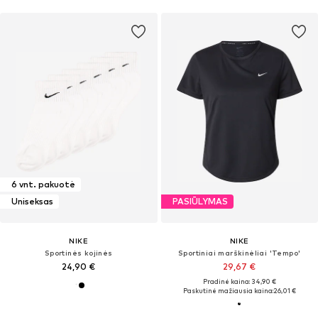
6 vnt. pakuotė
Uniseksas
PASIŪLYMAS
NIKE
NIKE
Sportinės kojinės
Sportiniai marškinėliai 'Tempo'
24,90 €
29,67 €
Pradinė kaina: 34,90 €
Paskutinė mažiausia kaina:
26,01 €