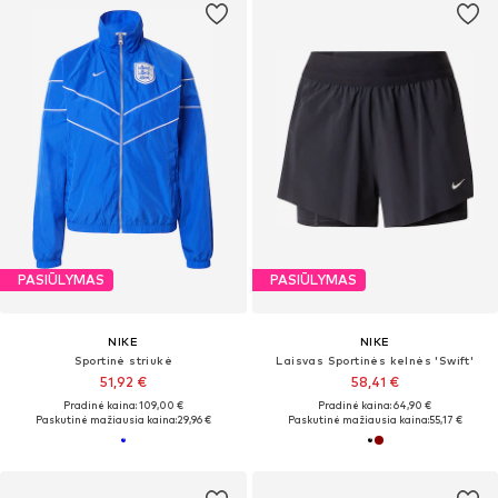
PASIŪLYMAS
PASIŪLYMAS
NIKE
NIKE
Sportinė striukė
Laisvas Sportinės kelnės 'Swift'
51,92 €
58,41 €
Pradinė kaina: 109,00 €
Pradinė kaina: 64,90 €
Paskutinė mažiausia kaina:
29,96 €
Paskutinė mažiausia kaina:
55,17 €