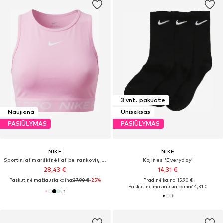
3 vnt. pakuotė
Naujiena
Uniseksas
PASIŪLYMAS
PASIŪLYMAS
NIKE
NIKE
Sportiniai marškinėliai be rankovių 'PRO 365'
Kojinės 'Everyday'
28,43 €
14,31 €
Paskutinė mažiausia kaina:
37,90 €
-25%
Pradinė kaina: 15,90 €
Paskutinė mažiausia kaina:
14,31 €
+
1