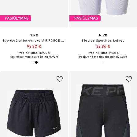
PASIŪLYMAS
PASIŪLYMAS
NIKE
NIKE
Sportbačiai be auliuko 'AIR FORCE 1 07'
Siauras Sportinės kelnės
95,20 €
25,96 €
Pradinė kaina: 119,00 €
Pradinė kaina: 79,90 €
Paskutinė mažiausia kaina:
75,92 €
Paskutinė mažiausia kaina:
25,96 €