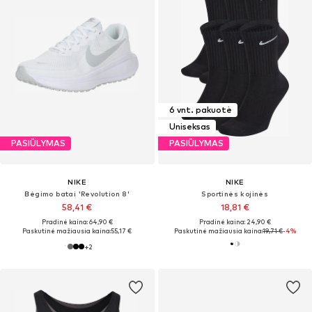
6 vnt. pakuotė
Uniseksas
PASIŪLYMAS
PASIŪLYMAS
NIKE
NIKE
Bėgimo batai 'Revolution 8'
Sportinės kojinės
58,41 €
18,81 €
Pradinė kaina: 64,90 €
Pradinė kaina: 24,90 €
Paskutinė mažiausia kaina:
55,17 €
Paskutinė mažiausia kaina:
19,71 €
-4%
+
2