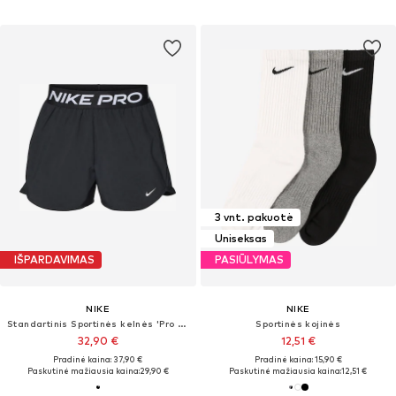
3 vnt. pakuotė
Uniseksas
IŠPARDAVIMAS
PASIŪLYMAS
NIKE
NIKE
Standartinis Sportinės kelnės 'Pro 365'
Sportinės kojinės
32,90 €
12,51 €
Pradinė kaina: 37,90 €
Pradinė kaina: 15,90 €
Paskutinė mažiausia kaina:
29,90 €
Paskutinė mažiausia kaina:
12,51 €