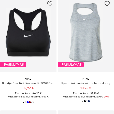
PASIŪLYMAS
PASIŪLYMAS
NIKE
NIKE
Biustjė Sportinė liemenėlė 'SWOOSH'
Sportiniai marškinėliai be rankovių
35,92 €
18,95 €
Pradinė kaina: 44,90 €
Pradinė kaina: 37,90 €
Paskutinė mažiausia kaina:
31,43 €
Paskutinė mažiausia kaina:
26,91 €
-29%
+
2