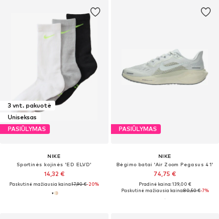
3 vnt. pakuotė
Uniseksas
PASIŪLYMAS
PASIŪLYMAS
NIKE
NIKE
Sportinės kojinės 'ED ELVD'
Bėgimo batai 'Air Zoom Pegasus 41'
14,32 €
74,75 €
Paskutinė mažiausia kaina:
17,90 €
-20%
Pradinė kaina: 139,00 €
Paskutinė mažiausia kaina:
80,50 €
-7%