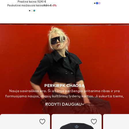
Pradinė kaina: 15,90 €
Paskutinė mažiausia kaina:
9,54 €
-6%
PERKIRPK CHAOSĄ
Nauja saviraiškos era. Ši istorija peržengia pritarimo ribas ir yra
formuojama naujos, drąsių kultūrinių lyderių kartos. Ji sukurta tiems,
kurie veikia be baimės, nebijo netikėtų erdvių ir savo laikysena įkūnija
RODYTI DAUGIAU
stiprybę bei ištvermę. Ženk į naują teritoriją ir susigrąžink dėmesį su
„Nike Shox“.