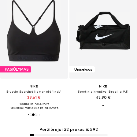
PASIŪLYMAS
Uniseksas
NIKE
NIKE
Biustjė Sportinė liemenėlė 'Indy'
Sportinis krepšys 'Brasilia 9.5'
29,61 €
42,90 €
Pradinė kaina: 37,90 €
Paskutinė mažiausia kaina:
25,90 €
+
1
Peržiūrėjai 32 prekes iš 592