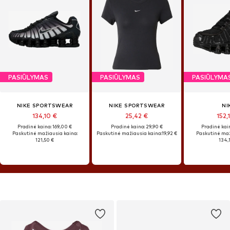
PASIŪLYMAS
PASIŪLYMAS
PASIŪLYMA
NIKE SPORTSWEAR
NIKE SPORTSWEAR
NI
134,10 €
25,42 €
152,
Pradinė kaina: 169,00 €
Pradinė kaina: 29,90 €
Pradinė kain
Paskutinė mažiausia kaina:
Paskutinė mažiausia kaina:
19,92 €
Paskutinė maž
121,50 €
134,