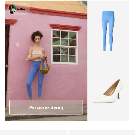
Hallie
Peržiūrėk derinį