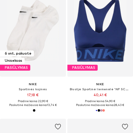
6 vnt. pakuotė
Uniseksas
PASIŪLYMAS
PASIŪLYMAS
NIKE
NIKE
Sportinės kojinės
Biustjė Sportinė liemenėlė 'NP SCULPT'
17,18 €
40,41 €
Pradinė kaina: 22,90 €
Pradinė kaina: 54,90 €
Paskutinė mažiausia kaina:
13,74 €
Paskutinė mažiausia kaina:
28,43 €