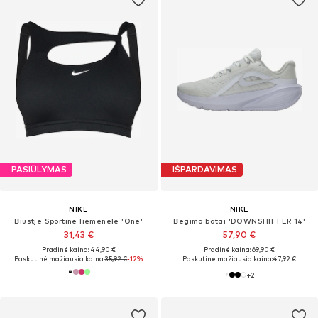
PASIŪLYMAS
IŠPARDAVIMAS
NIKE
NIKE
Biustjė Sportinė liemenėlė 'One'
Bėgimo batai 'DOWNSHIFTER 14'
31,43 €
57,90 €
Pradinė kaina: 44,90 €
Pradinė kaina: 69,90 €
Paskutinė mažiausia kaina:
35,92 €
-12%
Paskutinė mažiausia kaina:
47,92 €
+
2