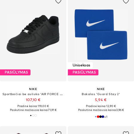
Uniseksas
PASIŪLYMAS
PASIŪLYMAS
NIKE
NIKE
Sportbačiai be auliuko 'AIR FORCE 1 07'
Bokalas 'Guard Stay 2'
107,10 €
5,94 €
Pradinė kaina: 119,00 €
Pradinė kaina: 12,90 €
Paskutinė mažiausia kaina:
71,91 €
Paskutinė mažiausia kaina:
3,96 €
+
1