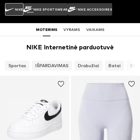
NIKE
NIKE SPORTSWEAR
NIKE ACCESSOIRES
MOTERIMS
VYRAMS
VAIKAMS
NIKE Internetinė parduotuvė
Sportas
IŠPARDAVIMAS
Drabužiai
Batai
Str