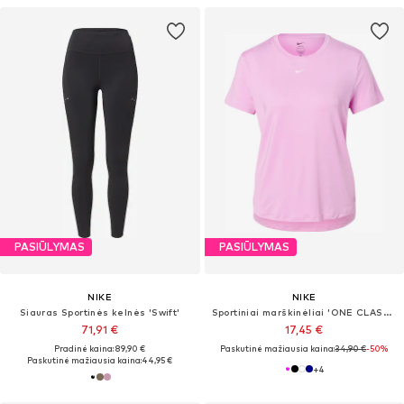
PASIŪLYMAS
PASIŪLYMAS
NIKE
NIKE
Siauras Sportinės kelnės 'Swift'
Sportiniai marškinėliai 'ONE CLASSIC'
71,91 €
17,45 €
Pradinė kaina: 89,90 €
Paskutinė mažiausia kaina:
34,90 €
-50%
Paskutinė mažiausia kaina:
44,95 €
+
4