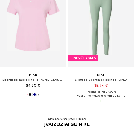
PASIŪLYMAS
NIKE
NIKE
Sportiniai marškinėliai 'ONE CLASSIC'
Siauras Sportinės kelnės 'ONE'
34,90 €
25,74 €
Pradinė kaina: 54,90 €
+
4
Paskutinė mažiausia kaina:
25,74 €
APRANGOS ĮKVĖPIMAS
ĮVAIZDŽIAI SU NIKE