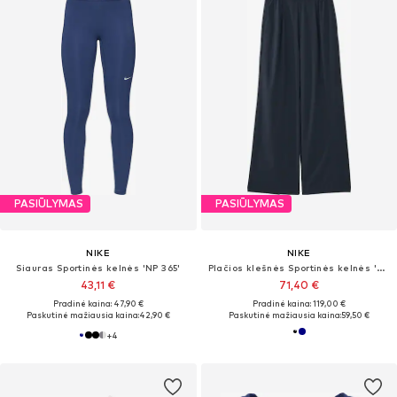
PASIŪLYMAS
PASIŪLYMAS
NIKE
NIKE
Siauras Sportinės kelnės 'NP 365'
Plačios klešnės Sportinės kelnės '24.7'
43,11 €
71,40 €
Pradinė kaina: 47,90 €
Pradinė kaina: 119,00 €
Paskutinė mažiausia kaina:
42,90 €
Paskutinė mažiausia kaina:
59,50 €
+
4