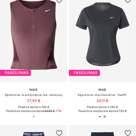
PASIŪLYMAS
PASIŪLYMAS
NIKE
NIKE
Sportiniai marškinėliai be rankovių
Sportiniai marškinėliai 'Swift'
27,93 €
43,11 €
Pradinė kaina: 47,90 €
Pradinė kaina: 47,90 €
Paskutinė mažiausia kaina:
33,92 €
-17%
Paskutinė mažiausia kaina:
27,92 €