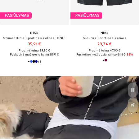
PASIŪLYMAS
PASIŪLYMAS
NIKE
NIKE
Standartinis Sportinės kelnės 'ONE'
Siauras Sportinės kelnės
35,91 €
28,74 €
Pradinė kaina: 39,90 €
Pradinė kaina: 47,90 €
Paskutinė mažiausia kaina:
35,91 €
Paskutinė mažiausia kaina:
43,11 €
-33%
+
1