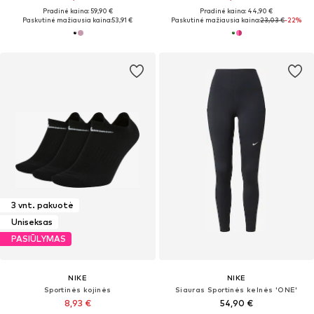
Pradinė kaina: 59,90 €
Pradinė kaina: 44,90 €
Paskutinė mažiausia kaina:
53,91 €
Paskutinė mažiausia kaina:
23,03 €
-22%
3 vnt. pakuotė
Uniseksas
PASIŪLYMAS
NIKE
NIKE
Sportinės kojinės
Siauras Sportinės kelnės 'ONE'
8,93 €
54,90 €