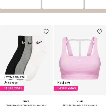
3 vnt. pakuotė
Uniseksas
Naujiena
PASIŪLYMAS
PASIŪLYMAS
NIKE
NIKE
Standartinis Sportinės kojinės
Biustjė Sportinė liemenėlė