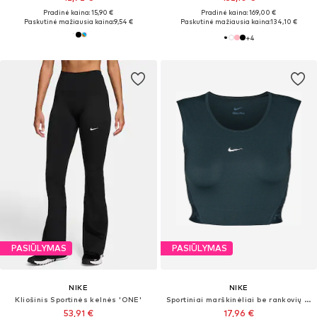
Pradinė kaina: 15,90 €
Pradinė kaina: 169,00 €
Paskutinė mažiausia kaina:
9,54 €
Paskutinė mažiausia kaina:
134,10 €
+
4
PASIŪLYMAS
PASIŪLYMAS
NIKE
NIKE
Kliošinis Sportinės kelnės 'ONE'
Sportiniai marškinėliai be rankovių 'Nike Pro'
53,91 €
17,96 €