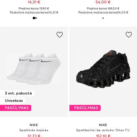
14,31 €
54,00 €
Pradinė kaina: 15,90 €
Pradinė kaina: 169,00 €
Paskutinė mažiausia kaina:
14,31 €
Paskutinė mažiausia kaina:
54,00 €
3 vnt. pakuotė
Uniseksas
PASIŪLYMAS
PASIŪLYMAS
NIKE
NIKE
Sportinės kojinės
Sportbačiai be auliuko 'Shox TL'
12,72 €
152,10 €