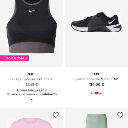
PASIŪLYMAS
NIKE
NIKE
Biustjė Sportinė liemenėlė
Sportiniai batai 'Metcon 10'
31,43 €
139,00 €
Pradinė kaina: 44,90 €
+
4
Paskutinė mažiausia kaina:
31,92 €
-1%