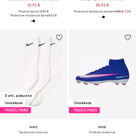
12,72 €
35,92 €
Pradinė kaina: 15,90 €
Paskutinė mažiausia kaina:
44,90 €
-20%
Paskutinė mažiausia kaina:
9,52 €
3 vnt. pakuotė
Uniseksas
Uniseksas
PASIŪLYMAS
PASIŪLYMAS
NIKE
NIKE
Sportinės kojinės
Futbolo bateliai