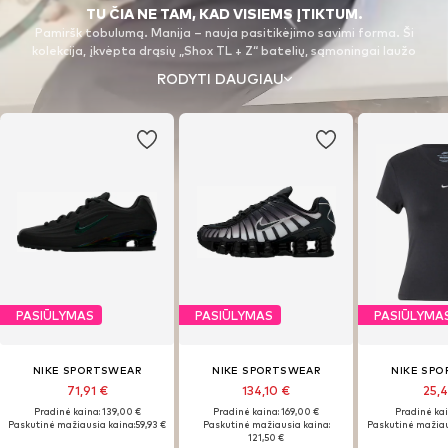
TU ČIA NE TAM, KAD VISIEMS ĮTIKTUM.
Pamiršk tobulumą. Manija – nauja pasitikėjimo savimi forma. Ši
kolekcija, įkvėpta drąsių „Shox TL + Z“ batelių, sąmoningai laužo
taisykles. Ji derina sportą su stiliumi tiems, kurie neseka tendencijų –
RODYTI DAUGIAU
jie jas kuria. Tiems, kurie nesiekia pritarimo ir nepriima esamos
padėties. Tai sportas kaip gyvenimo būdas, sukurtas tiems, kurie
peržengia savo galimybių ribas ir užtikrintai priima savo tapatybę.
PASIŪLYMAS
PASIŪLYMAS
PASIŪLYMA
NIKE SPORTSWEAR
NIKE SPORTSWEAR
NIKE SP
71,91 €
134,10 €
25,
Pradinė kaina: 139,00 €
Pradinė kaina: 169,00 €
Pradinė kai
Paskutinė mažiausia kaina:
59,93 €
Paskutinė mažiausia kaina:
Paskutinė mažiau
121,50 €