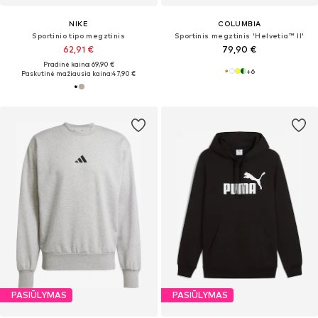
NIKE
COLUMBIA
Sportinio tipo megztinis
Sportinis megztinis 'Helvetia™ II'
62,91 €
79,90 €
Pradinė kaina: 69,90 €
+
6
Paskutinė mažiausia kaina:
47,90 €
PASIŪLYMAS
PASIŪLYMAS