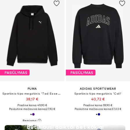
PASIŪLYMAS
PASIŪLYMAS
PUMA
ADIDAS SPORTSWEAR
Sportinio tipo megztinis 'Tad Essentials'
Sportinio tipo megztinis 'Coll'
38,17 €
40,72 €
Pradinė kaina: 49,90 €
Pradinė kaina: 59,90 €
Paskutinė mažiausia kaina:
27,92 €
Paskutinė mažiausia kaina:
37,03 €
Būtiniausi daiktai bet kokiai