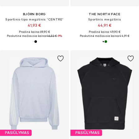
BJÖRN BORG
THE NORTH FACE
Sportinio tipo megztinis 'CENTRE'
Sportinis megztinis
41,93 €
44,91 €
Pradinė kaina: 69,90 €
Pradinė kaina: 49,90 €
Paskutinė mažiausia kaina:
46,32 €
-9%
Paskutinė mažiausia kaina:
44,91 €
PASIŪLYMAS
PASIŪLYMAS