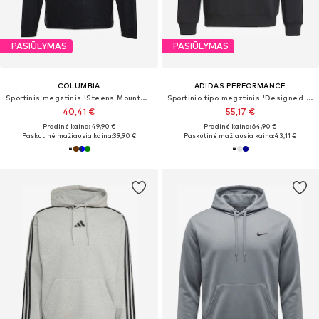
PASIŪLYMAS
PASIŪLYMAS
COLUMBIA
ADIDAS PERFORMANCE
Sportinis megztinis 'Steens Mountain'
Sportinio tipo megztinis 'Designed For Training'
40,41 €
55,17 €
Pradinė kaina: 49,90 €
Pradinė kaina: 64,90 €
Paskutinė mažiausia kaina:
39,90 €
Paskutinė mažiausia kaina:
43,11 €