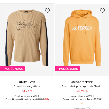
PASIŪLYMAS
PASIŪLYMAS
QUIKSILVER
ADIDAS TERREX
Sportinis megztinis
Sportinio tipo megztinis 'Multi'
23,96 €
28,95 €
Pradinė kaina: 74,90 €
Pradinė kaina: 69,90 €
Paskutinė mažiausia kaina:
26,96 €
-11%
Paskutinė mažiausia kaina:
28,95 €