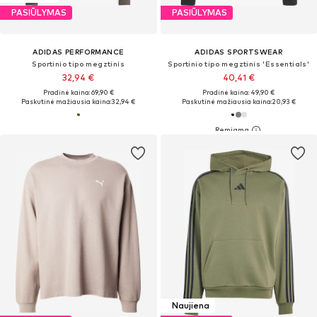
PASIŪLYMAS
PASIŪLYMAS
ADIDAS PERFORMANCE
ADIDAS SPORTSWEAR
Sportinio tipo megztinis
Sportinio tipo megztinis 'Essentials'
32,94 €
40,41 €
Pradinė kaina: 69,90 €
Pradinė kaina: 49,90 €
Paskutinė mažiausia kaina:
32,94 €
Paskutinė mažiausia kaina:
20,93 €
Naujiena