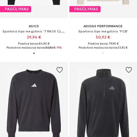
PASIŪLYMAS
PASIŪLYMAS
ASICS
ADIDAS PERFORMANCE
Sportinio tipo megztinis 'TRACK CLUB HERITAGE'
Sportinio tipo megztinis 'FCB'
29,94 €
50,92 €
Pradinė kaina: 84,90 €
Pradinė kaina: 79,90 €
Paskutinė mažiausia kaina:
33,92 €
-11%
Paskutinė mažiausia kaina:
33,92 €