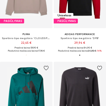
Uniseksas
PASIŪLYMAS
PASIŪLYMAS
PUMA
ADIDAS PERFORMANCE
Sportinio tipo megztinis 'CLOUDSPUN'
Sportinio tipo megztinis 'DFB'
22,45 €
29,94 €
Pradinė kaina: 59,90 €
Pradinė kaina: 84,90 €
Paskutinė mažiausia kaina:
17,96 €
Paskutinė mažiausia kaina:
34,93 €
-14%