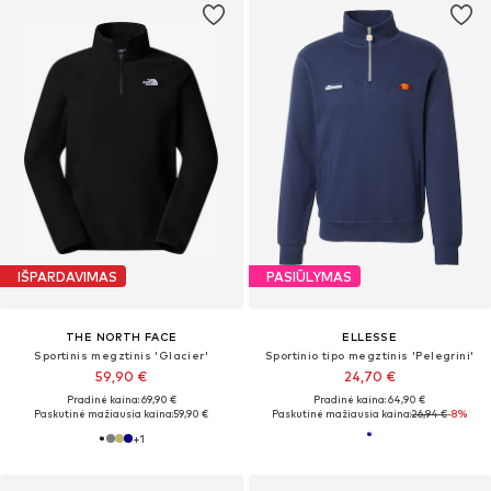
IŠPARDAVIMAS
PASIŪLYMAS
THE NORTH FACE
ELLESSE
Sportinis megztinis 'Glacier'
Sportinio tipo megztinis 'Pelegrini'
59,90 €
24,70 €
Pradinė kaina: 69,90 €
Pradinė kaina: 64,90 €
Paskutinė mažiausia kaina:
59,90 €
Paskutinė mažiausia kaina:
26,94 €
-8%
+
1