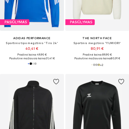
PASIŪLYMAS
PASIŪLYMAS
ADIDAS PERFORMANCE
THE NORTH FACE
Sportinio tipo megztinis 'Tiro 24'
Sportinis megztinis 'YUMIORI'
40,41 €
80,91 €
Pradinė kaina: 49,90 €
Pradinė kaina: 89,90 €
Paskutinė mažiausia kaina:
31,41 €
Paskutinė mažiausia kaina:
80,91 €
+
2