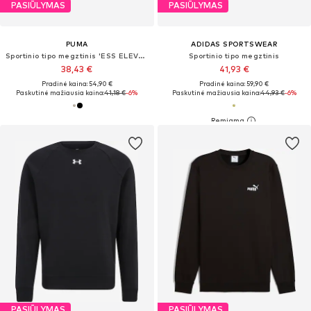
PASIŪLYMAS
PASIŪLYMAS
PUMA
ADIDAS SPORTSWEAR
Sportinio tipo megztinis 'ESS ELEVATED'
Sportinio tipo megztinis
38,43 €
41,93 €
Pradinė kaina: 54,90 €
Pradinė kaina: 59,90 €
Paskutinė mažiausia kaina:
41,18 €
-6%
Paskutinė mažiausia kaina:
44,93 €
-6%
PASIŪLYMAS
PASIŪLYMAS