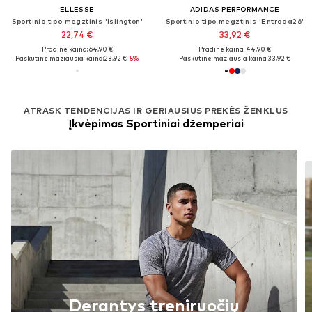
ELLESSE
ADIDAS PERFORMANCE
Sportinio tipo megztinis 'Islington'
Sportinio tipo megztinis 'Entrada26'
22,74 €
33,92 €
Pradinė kaina: 64,90 €
Pradinė kaina: 44,90 €
Paskutinė mažiausia kaina:
23,92 €
-5%
Paskutinė mažiausia kaina:
33,92 €
ATRASK TENDENCIJAS IR GERIAUSIUS PREKĖS ŽENKLUS
Įkvėpimas Sportiniai džemperiai
Derantys treniruočių