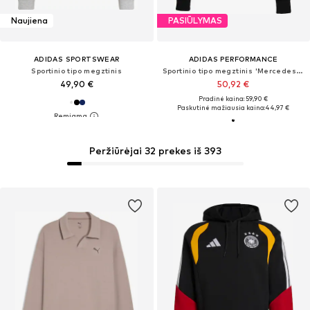
Naujiena
PASIŪLYMAS
ADIDAS SPORTSWEAR
ADIDAS PERFORMANCE
Sportinio tipo megztinis
Sportinio tipo megztinis 'Mercedes - AMG Petronas Formula 1 Team DNA'
49,90 €
50,92 €
Pradinė kaina: 59,90 €
Paskutinė mažiausia kaina:
44,97 €
Peržiūrėjai 32 prekes iš 393