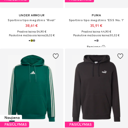
UNDER ARMOUR
PUMA
Sportinio tipo megztinis 'Rival'
Sportinio tipo megztinis 'ESS No. 1'
38,61 €
35,91 €
Pradinė kaina: 54,90 €
Pradinė kaina: 44,90 €
Paskutinė mažiausia kaina:
26,32 €
Paskutinė mažiausia kaina:
30,32 €
Naujiena
PASIŪLYMAS
PASIŪLYMAS