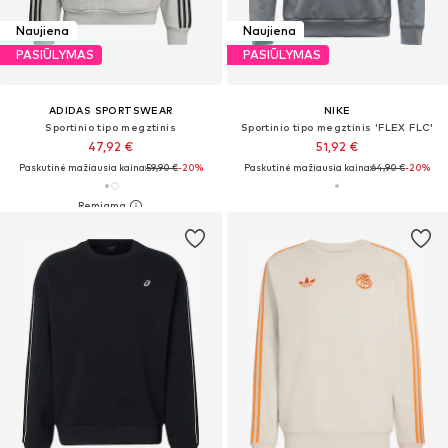
Naujiena
Naujiena
PASIŪLYMAS
PASIŪLYMAS
ADIDAS SPORTSWEAR
NIKE
Sportinio tipo megztinis
Sportinio tipo megztinis 'FLEX FLC'
47,92 €
51,92 €
Paskutinė mažiausia kaina:
59,90 €
-20%
Paskutinė mažiausia kaina:
64,90 €
-20%