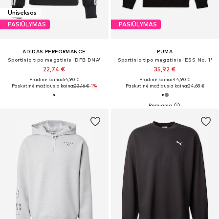
Uniseksas
PASIŪLYMAS
PASIŪLYMAS
ADIDAS PERFORMANCE
PUMA
Sportinio tipo megztinis 'DFB DNA'
Sportinio tipo megztinis 'ESS No. 1'
22,74 €
35,92 €
Pradinė kaina: 64,90 €
Pradinė kaina: 44,90 €
Paskutinė mažiausia kaina:
23,16 €
-1%
Paskutinė mažiausia kaina:
24,68 €