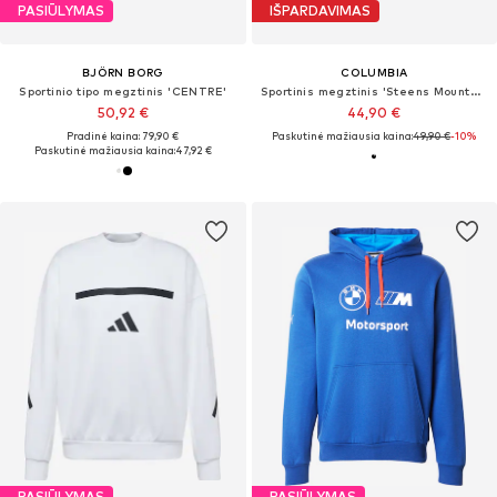
PASIŪLYMAS
IŠPARDAVIMAS
BJÖRN BORG
COLUMBIA
Sportinio tipo megztinis 'CENTRE'
Sportinis megztinis 'Steens Mountain™'
50,92 €
44,90 €
Pradinė kaina: 79,90 €
Paskutinė mažiausia kaina:
49,90 €
-10%
Paskutinė mažiausia kaina:
47,92 €
PASIŪLYMAS
PASIŪLYMAS