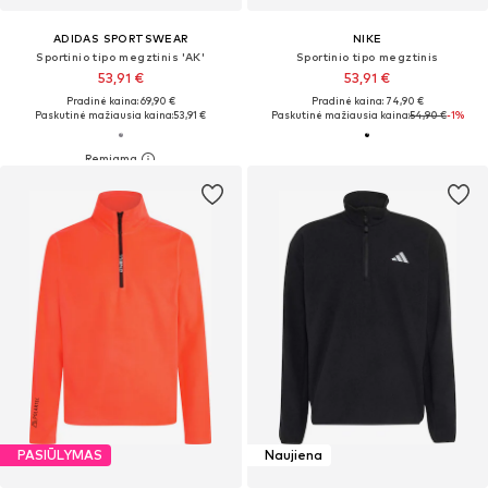
ADIDAS SPORTSWEAR
NIKE
Sportinio tipo megztinis 'AK'
Sportinio tipo megztinis
53,91 €
53,91 €
Pradinė kaina: 69,90 €
Pradinė kaina: 74,90 €
Paskutinė mažiausia kaina:
53,91 €
Paskutinė mažiausia kaina:
54,90 €
-1%
PASIŪLYMAS
Naujiena