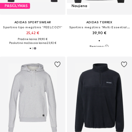
PASIŪLYMAS
Naujiena
ADIDAS SPORTSWEAR
ADIDAS TERREX
Sportinio tipo megztinis 'FEELCOZY'
Sportinis megztinis 'Multi Essentials'
25,42 €
39,90 €
Pradinė kaina: 39,90 €
Paskutinė mažiausia kaina:
23,92 €