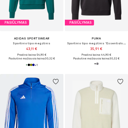
PASIŪLYMAS
PASIŪLYMAS
ADIDAS SPORTSWEAR
PUMA
Sportinio tipo megztinis
Sportinio tipo megztinis 'Essentials No. 1'
43,11 €
35,91 €
Pradinė kaina: 54,90 €
Pradinė kaina: 44,90 €
Paskutinė mažiausia kaina:
30,32 €
Paskutinė mažiausia kaina:
30,32 €
+
1