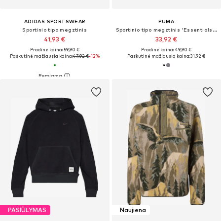
ADIDAS SPORTSWEAR
PUMA
Sportinio tipo megztinis
Sportinio tipo megztinis 'Essentials No. 1'
41,93 €
33,92 €
Pradinė kaina: 59,90 €
Pradinė kaina: 49,90 €
Paskutinė mažiausia kaina:
47,92 €
-12%
Paskutinė mažiausia kaina:
31,92 €
PASIŪLYMAS
Naujiena