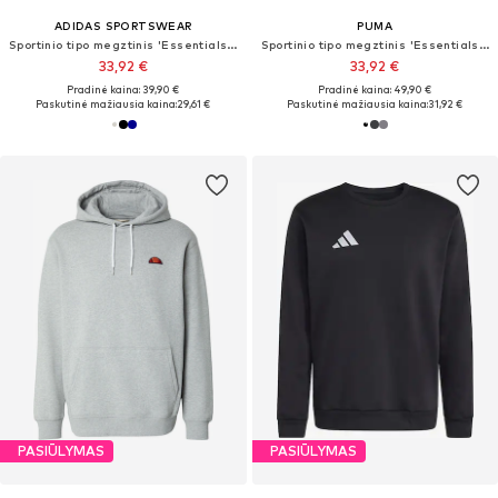
ADIDAS SPORTSWEAR
PUMA
Sportinio tipo megztinis 'Essentials Feelcozy'
Sportinio tipo megztinis 'Essentials No. 1'
33,92 €
33,92 €
Pradinė kaina: 39,90 €
Pradinė kaina: 49,90 €
Paskutinė mažiausia kaina:
29,61 €
Paskutinė mažiausia kaina:
31,92 €
PASIŪLYMAS
PASIŪLYMAS