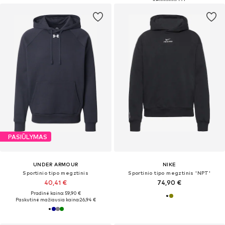
PASIŪLYMAS
UNDER ARMOUR
NIKE
Sportinio tipo megztinis
Sportinio tipo megztinis 'NPT'
40,41 €
74,90 €
Pradinė kaina: 59,90 €
Paskutinė mažiausia kaina:
26,94 €