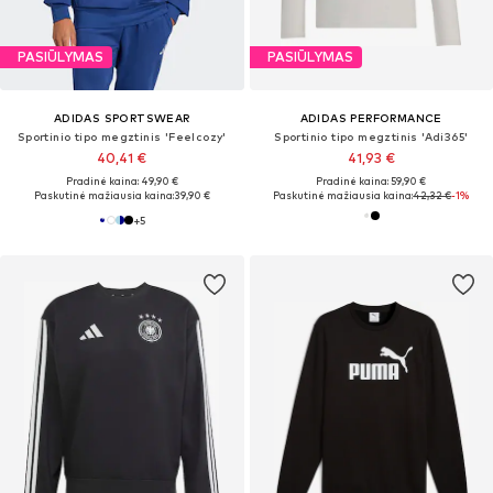
PASIŪLYMAS
PASIŪLYMAS
ADIDAS SPORTSWEAR
ADIDAS PERFORMANCE
Sportinio tipo megztinis 'Feelcozy'
Sportinio tipo megztinis 'Adi365'
40,41 €
41,93 €
Pradinė kaina: 49,90 €
Pradinė kaina: 59,90 €
Paskutinė mažiausia kaina:
39,90 €
Paskutinė mažiausia kaina:
42,32 €
-1%
+
5