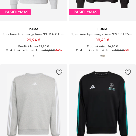
PASIŪLYMAS
PASIŪLYMAS
PUMA
PUMA
Sportinio tipo megztinis 'PUMA X HYROX CLOUDSPUN'
Sportinio tipo megztinis 'ESS ELEVATED'
29,94 €
38,43 €
Pradinė kaina: 79,90 €
Pradinė kaina: 54,90 €
Paskutinė mažiausia kaina:
34,93 €
-14%
Paskutinė mažiausia kaina:
41,18 €
-6%