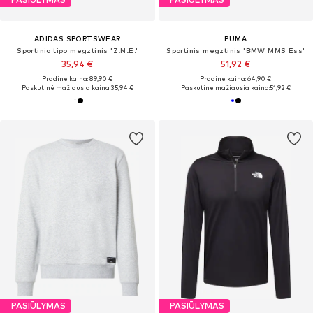
ADIDAS SPORTSWEAR
PUMA
Sportinio tipo megztinis 'Z.N.E.'
Sportinis megztinis 'BMW MMS Ess'
35,94 €
51,92 €
Pradinė kaina: 89,90 €
Pradinė kaina: 64,90 €
Paskutinė mažiausia kaina:
35,94 €
Paskutinė mažiausia kaina:
51,92 €
PASIŪLYMAS
PASIŪLYMAS