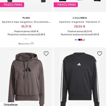
PASIŪLYMAS
PASIŪLYMAS
PUMA
COLUMBIA
Sportinio tipo megztinis 'Essentials Small No. 1'
Sportinis megztinis 'Helvetia II'
35,91 €
58,50 €
Pradinė kaina: 49,90 €
Pradinė kaina: 65,00 €
Paskutinė mažiausia kaina:
26,18 €
Paskutinė mažiausia kaina:
54,90 €
+
3
Uniseksas