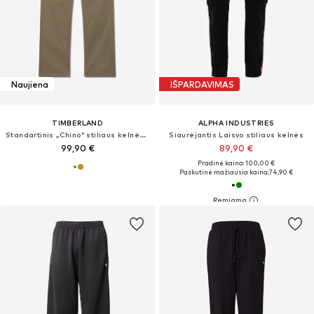
Naujiena
IŠPARDAVIMAS
TIMBERLAND
ALPHA INDUSTRIES
Standartinis „Chino“ stiliaus kelnės 'CLAREMONT'
Siaurėjantis Laisvo stiliaus kelnės
99,90 €
89,90 €
Pradinė kaina: 100,00 €
Paskutinė mažiausia kaina:
74,90 €