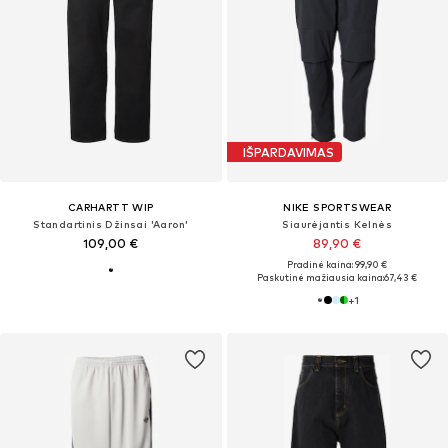
IŠPARDAVIMAS
CARHARTT WIP
NIKE SPORTSWEAR
Standartinis Džinsai 'Aaron'
Siaurėjantis Kelnės
109,00 €
89,90 €
Pradinė kaina: 99,90 €
Paskutinė mažiausia kaina:
67,43 €
+
1