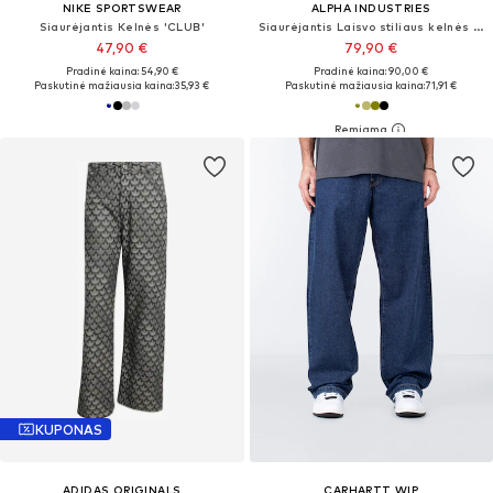
NIKE SPORTSWEAR
ALPHA INDUSTRIES
Siaurėjantis Kelnės 'CLUB'
Siaurėjantis Laisvo stiliaus kelnės 'Combat'
47,90 €
79,90 €
Pradinė kaina: 54,90 €
Pradinė kaina: 90,00 €
Paskutinė mažiausia kaina:
35,93 €
Paskutinė mažiausia kaina:
71,91 €
KUPONAS
ADIDAS ORIGINALS
CARHARTT WIP