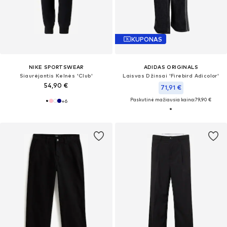
KUPONAS
NIKE SPORTSWEAR
ADIDAS ORIGINALS
Siaurėjantis Kelnės 'Club'
Laisvas Džinsai 'Firebird Adicolor'
54,90 €
71,91 €
Paskutinė mažiausia kaina:
79,90 €
+
6