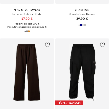
NIKE SPORTSWEAR
CHAMPION
Laisvas Kelnės 'Club'
Standartinis Kelnės
47,90 €
39,90 €
Pradinė kaina: 54,90 €
Paskutinė mažiausia kaina:
38,32 €
IŠPARDAVIMAS