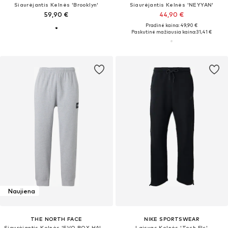
Siaurėjantis Kelnės 'Brooklyn'
Siaurėjantis Kelnės 'NEYYAN'
59,90 €
44,90 €
Pradinė kaina: 49,90 €
Paskutinė mažiausia kaina:
31,41 €
Naujiena
THE NORTH FACE
NIKE SPORTSWEAR
Siaurėjantis Kelnės 'EVO BOX HALF DOME'
Laisvas Kelnės 'Tech Flc'