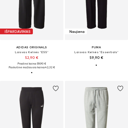
IŠPARDAVIMAS
Naujiena
ADIDAS ORIGINALS
PUMA
Laisvas Kelnės 'ESS'
Laisvas Kelnės 'Essentials'
52,90 €
59,90 €
Pradinė kaina: 59,90 €
Paskutinė mažiausia kaina:
42,32 €