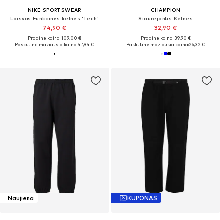
NIKE SPORTSWEAR
CHAMPION
Laisvas Funkcinės kelnės 'Tech'
Siaurėjantis Kelnės
74,90 €
32,90 €
Pradinė kaina: 109,00 €
Pradinė kaina: 39,90 €
Paskutinė mažiausia kaina:
47,94 €
Paskutinė mažiausia kaina:
26,32 €
Naujiena
KUPONAS