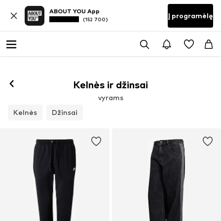
ABOUT YOU App
Į programėlę
(152 700)
Kelnės ir džinsai
vyrams
Kelnės
Džinsai