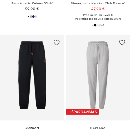
Siaurėjantis Kelnės 'Club'
Siaurėjantis Kelnės 'Club Fleece'
59,90 €
47,90 €
Pradinė kaina: 54,90 €
Paskutinė mažiausia kaina:
35,93 €
+
1
IŠPARDAVIMAS
JORDAN
NEW ERA