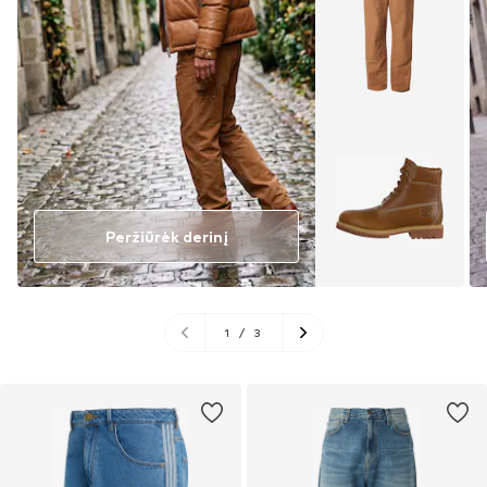
Peržiūrėk derinį
1
/
3