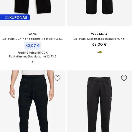
KUPONAS
VANS
WEEKDAY
Laisvas „Chino“ stiliaus kelnės 'Authentic'
Laisvas Klostuotos kelnės 'Uno'
65,00 €
42,07 €
Pradinė kaina: 85,00 €
Paskutinė mažiausia kaina:
32,73 €