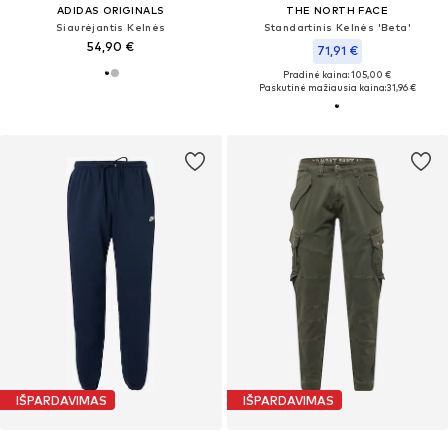
ADIDAS ORIGINALS
THE NORTH FACE
Siaurėjantis Kelnės
Standartinis Kelnės 'Beta'
54,90 €
71,91 €
Pradinė kaina: 105,00 €
Paskutinė mažiausia kaina:
31,96 €
IŠPARDAVIMAS
IŠPARDAVIMAS