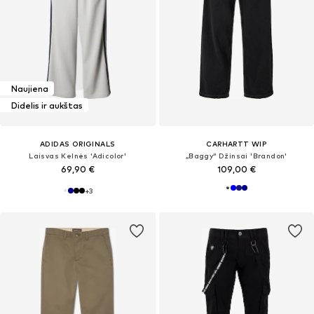
Naujiena
Didelis ir aukštas
ADIDAS ORIGINALS
CARHARTT WIP
Laisvas Kelnės 'Adicolor'
„Baggy“ Džinsai 'Brandon'
69,90 €
109,00 €
+
3