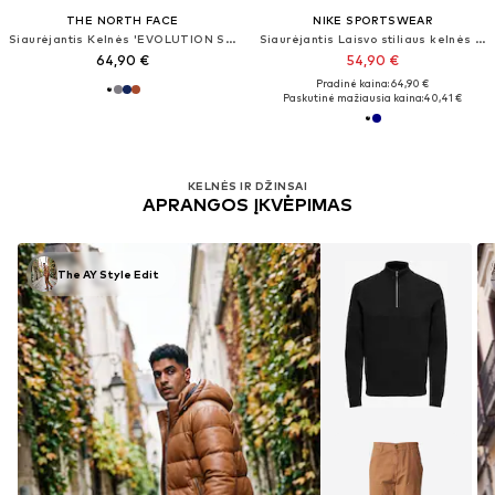
THE NORTH FACE
NIKE SPORTSWEAR
Siaurėjantis Kelnės 'EVOLUTION SIMPLE DOME'
Siaurėjantis Laisvo stiliaus kelnės 'CLUB'
64,90 €
54,90 €
Pradinė kaina: 64,90 €
Paskutinė mažiausia kaina:
40,41 €
KELNĖS IR DŽINSAI
APRANGOS ĮKVĖPIMAS
The AY Style Edit