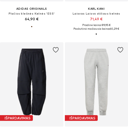
ADIDAS ORIGINALS
KARL KANI
Plačios klešnės Kelnės 'ESS'
Laisvas Laisvo stiliaus kelnės
64,90 €
71,49 €
Pradinė kaina: 89,95 €
Paskutinė mažiausia kaina:
60,29 €
IŠPARDAVIMAS
IŠPARDAVIMAS