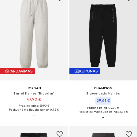
IŠPARDAVIMAS
KUPONAS
JORDAN
CHAMPION
Barrel Kelnės 'Brooklyn'
Siaurėjantis Kelnės
47,90 €
29,61 €
Pradinė kaina: 59,90 €
Pradinė kaina: 44,90 €
Paskutinė mažiausia kaina:
40,72 €
Paskutinė mažiausia kaina:
22,87 €