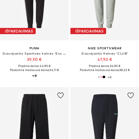
IŠPARDAVIMAS
IŠPARDAVIMAS
PUMA
NIKE SPORTSWEAR
Siaurėjantis Sportinės kelnės 'Ess No. 1'
Siaurėjantis Kelnės 'CLUB'
39,90 €
47,90 €
Pradinė kaina: 44,90 €
Pradinė kaina: 54,90 €
Paskutinė mažiausia kaina:
34,11 €
Paskutinė mažiausia kaina:
38,32 €
+
6