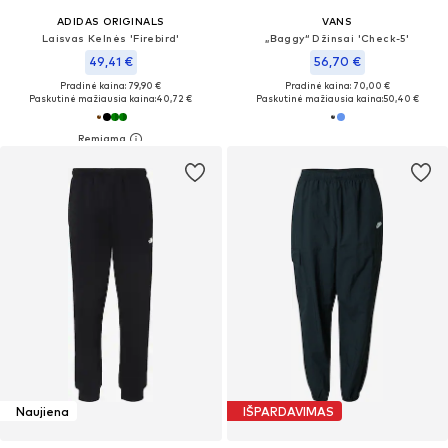
ADIDAS ORIGINALS
VANS
Laisvas Kelnės 'Firebird'
„Baggy“ Džinsai 'Check-5'
49,41 €
56,70 €
Pradinė kaina: 79,90 €
Pradinė kaina: 70,00 €
Paskutinė mažiausia kaina:
40,72 €
Paskutinė mažiausia kaina:
50,40 €
Naujiena
IŠPARDAVIMAS