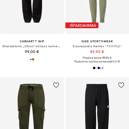
IŠPARDAVIMAS
CARHARTT WIP
NIKE SPORTSWEAR
Standartinis „Chino“ stiliaus kelnės 'Master'
Siaurėjantis Kelnės 'TCH FLC'
99,00 €
89,90 €
Pradinė kaina: 99,90 €
Paskutinė mažiausia kaina:
67,41 €
+
9