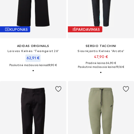
KUPONAS
IŠPARDAVIMAS
ADIDAS ORIGINALS
SERGIO TACCHINI
Laisvas Kelnės 'Teamgeist 26'
Siaurėjantis Kelnės 'Arcata'
47,90 €
62,91 €
Pradinė kaina: 64,90 €
Paskutinė mažiausia kaina:
69,90 €
Paskutinė mažiausia kaina:
19,16 €