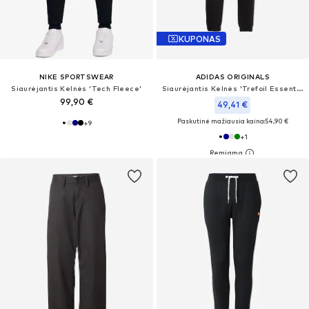
KUPONAS
NIKE SPORTSWEAR
ADIDAS ORIGINALS
Siaurėjantis Kelnės 'Tech Fleece'
Siaurėjantis Kelnės 'Trefoil Essentials'
99,90 €
49,41 €
Paskutinė mažiausia kaina:
54,90 €
+
9
+
1