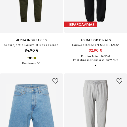
IŠPARDAVIMAS
ALPHA INDUSTRIES
ADIDAS ORIGINALS
Siaurėjantis Laisvo stiliaus kelnės
Laisvas Kelnės 'ESSENTIALS'
84,90 €
32,90 €
Pradinė kaina: 54,90 €
Paskutinė mažiausia kaina:
19,74 €