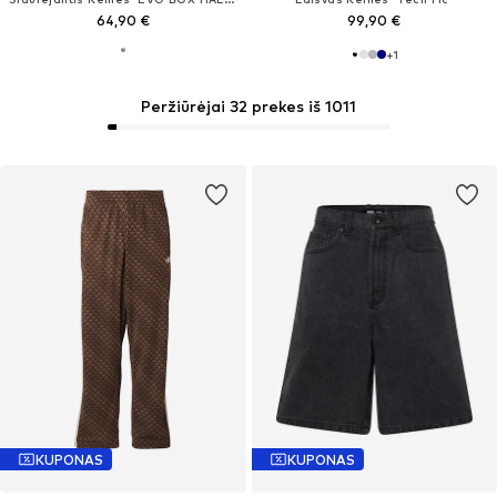
64,90 €
99,90 €
+
1
Peržiūrėjai 32 prekes iš 1011
KUPONAS
KUPONAS