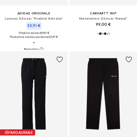
ADIDAS ORIGINALS
CARHARTT WIP
Laisvas Džinsai 'Firebird Adicolor'
Standartinis Džinsai 'Newel'
99,00 €
53,91 €
Pradinė kaina: 69,90 €
+
1
Paskutinė mažiausia kaina:
53,91 €
IŠPARDAVIMAS