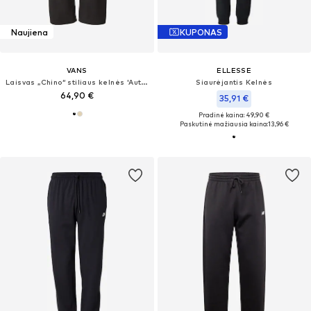
Naujiena
KUPONAS
VANS
ELLESSE
Laisvas „Chino“ stiliaus kelnės 'Authentic'
Siaurėjantis Kelnės
64,90 €
35,91 €
Pradinė kaina: 49,90 €
Paskutinė mažiausia kaina:
13,96 €