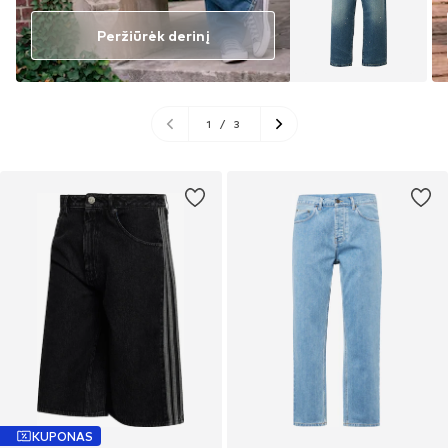
Peržiūrėk derinį
1
/
3
KUPONAS