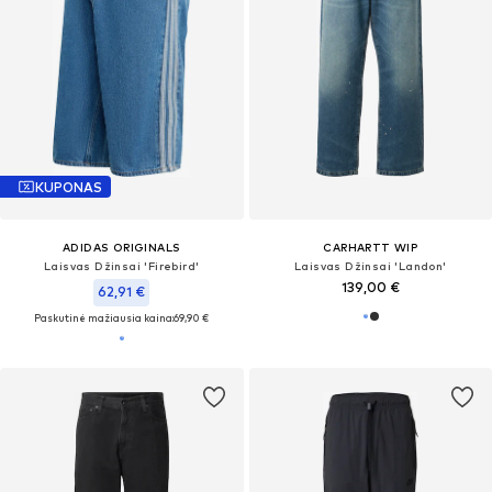
KUPONAS
ADIDAS ORIGINALS
CARHARTT WIP
Laisvas Džinsai 'Firebird'
Laisvas Džinsai 'Landon'
139,00 €
62,91 €
Paskutinė mažiausia kaina:
69,90 €