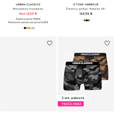
URBAN CLASSICS
STONE HARBOUR
Maudymosi trumpikės
Žieminis paltas 'Netaan XX'
Nuo 12,59 €
143,96 €
Pradinė kaina: 19,99 €
Paskutinė mažiausia kaina:
12,59 €
+
23
2 vnt. pakuotė
PASIŪLYMAS