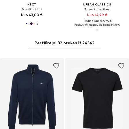
NEXT
URBAN CLASSICS
Marškinėliai
Boxer trumpikės
Nuo 43,00 €
Nuo 14,99 €
Pradinė kaina: 22,99 €
+
3
Paskutinė mažiausia kaina:
14,99 €
Peržiūrėjai 32 prekes iš 24342