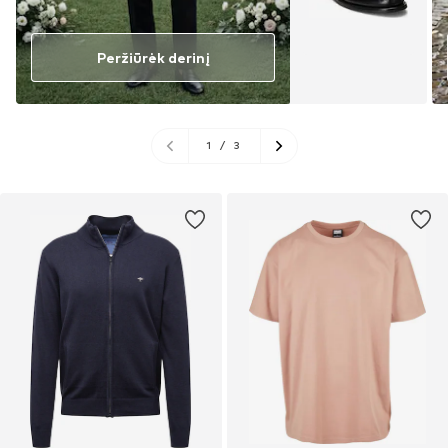
Peržiūrėk derinį
1
/
3