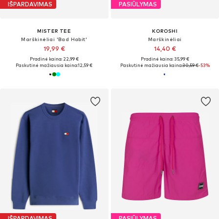
IŠPARDAVIMAS
PASIŪLYMAS
MISTER TEE
KOROSHI
Marškinėliai 'Bad Habit'
Marškinėliai
19,99 €
14,40 €
Pradinė kaina: 22,99 €
Pradinė kaina: 35,99 €
Paskutinė mažiausia kaina:
12,59 €
Paskutinė mažiausia kaina:
30,59 €
-53%
IŠPARDAVIMAS
PASIŪLYMAS