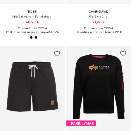
BOSS
CAMP DAVID
Marškinėliai 'Te_Motors'
Marškinėliai
48,93 €
21,96 €
Pradinė kaina: 69,90 €
Pradinė kaina: 69,90 €
Paskutinė mažiausia kaina:
55,92 €
-12%
Paskutinė mažiausia kaina:
21,96 €
PASIŪLYMAS