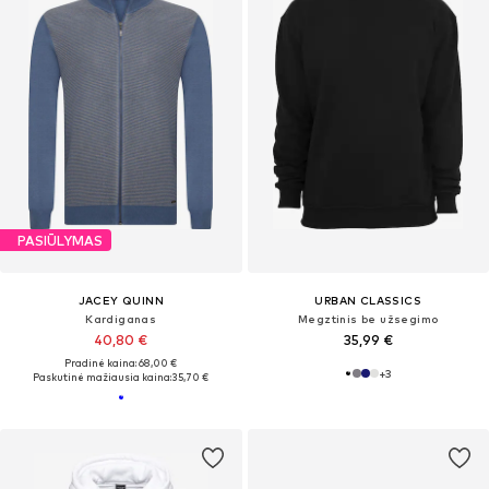
PASIŪLYMAS
JACEY QUINN
URBAN CLASSICS
Kardiganas
Megztinis be užsegimo
40,80 €
35,99 €
Pradinė kaina: 68,00 €
+
3
Paskutinė mažiausia kaina:
35,70 €