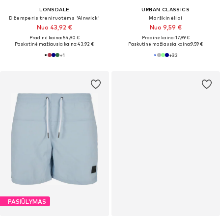
LONSDALE
URBAN CLASSICS
Džemperis treniruotėms 'Alnwick'
Marškinėliai
Nuo 43,92 €
Nuo 9,59 €
Pradinė kaina: 54,90 €
Pradinė kaina: 17,99 €
Paskutinė mažiausia kaina:
43,92 €
Paskutinė mažiausia kaina:
9,59 €
+
1
+
32
PASIŪLYMAS