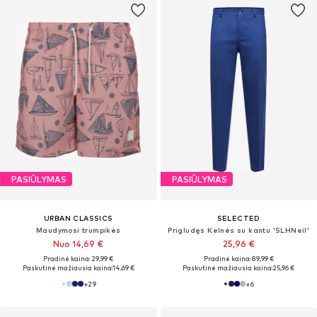
PASIŪLYMAS
PASIŪLYMAS
URBAN CLASSICS
SELECTED
Maudymosi trumpikės
Prigludęs Kelnės su kantu 'SLHNeil'
Nuo 14,69 €
25,96 €
Pradinė kaina: 29,99 €
Pradinė kaina: 89,99 €
Paskutinė mažiausia kaina:
14,69 €
Paskutinė mažiausia kaina:
25,96 €
+
29
+
6