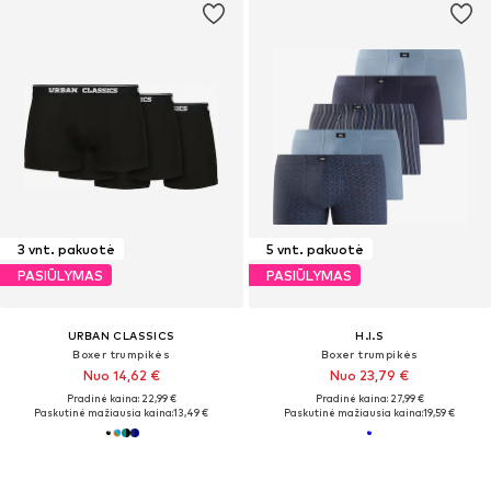
3 vnt. pakuotė
5 vnt. pakuotė
PASIŪLYMAS
PASIŪLYMAS
URBAN CLASSICS
H.I.S
Boxer trumpikės
Boxer trumpikės
Nuo 14,62 €
Nuo 23,79 €
Pradinė kaina: 22,99 €
Pradinė kaina: 27,99 €
Paskutinė mažiausia kaina:
13,49 €
Paskutinė mažiausia kaina:
19,59 €