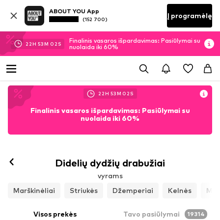
ABOUT YOU App
Į programėlę
(152 700)
Finalinis vasaros išpardavimas: Pasiūlymai su
22
H
53
M
01
S
nuolaida iki 60%
22
H
53
M
01
S
Finalinis vasaros išpardavimas: Pasiūlymai su
nuolaida iki 60%
Didelių dydžių drabužiai
vyrams
Marškinėliai
Striukės
Džemperiai
Kelnės
Mar
Visos prekės
Tavo pasiūlymai
19314