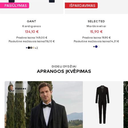
PASIŪLYMAS
IŠPARDAVIMAS
GANT
SELECTED
Kardiganas
Marškinėliai
134,10 €
15,90 €
Pradinė kaina: 149,00 €
Pradinė kaina: 19,90 €
Paskutinė mažiausia kaina:
116,10 €
Paskutinė mažiausia kaina:
14,31 €
+
2
DIDELI DYDŽIAI
APRANGOS ĮKVĖPIMAS
Hannes