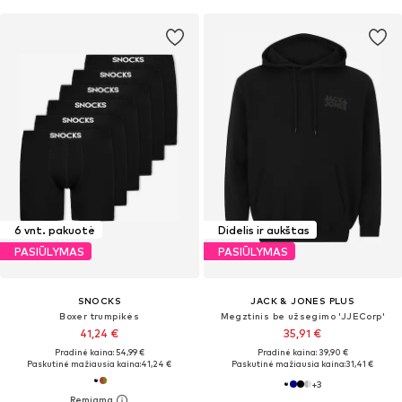
6 vnt. pakuotė
Didelis ir aukštas
PASIŪLYMAS
PASIŪLYMAS
SNOCKS
JACK & JONES PLUS
Boxer trumpikės
Megztinis be užsegimo 'JJECorp'
41,24 €
35,91 €
Pradinė kaina: 54,99 €
Pradinė kaina: 39,90 €
Paskutinė mažiausia kaina:
41,24 €
Paskutinė mažiausia kaina:
31,41 €
+
3