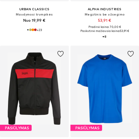
URBAN CLASSICS
ALPHA INDUSTRIES
Maudymosi trumpikės
Megztinis be užsegimo
Nuo 19,99 €
53,91 €
Pradinė kaina: 70,00 €
+
23
Paskutinė mažiausia kaina:
53,91 €
PASIŪLYMAS
PASIŪLYMAS