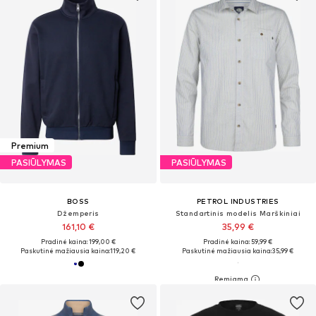
Premium
PASIŪLYMAS
PASIŪLYMAS
BOSS
PETROL INDUSTRIES
Džemperis
Standartinis modelis Marškiniai
161,10 €
35,99 €
Pradinė kaina: 199,00 €
Pradinė kaina: 59,99 €
Paskutinė mažiausia kaina:
119,20 €
Paskutinė mažiausia kaina:
35,99 €