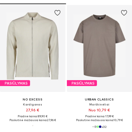
PASIŪLYMAS
PASIŪLYMAS
NO EXCESS
URBAN CLASSICS
Kardiganas
Marškinėliai
27,96 €
Nuo 10,79 €
Pradinė kaina: 89,90 €
Pradinė kaina: 17,99 €
Paskutinė mažiausia kaina:
27,96 €
Paskutinė mažiausia kaina:
10,79 €
+
32