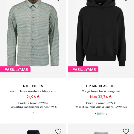
PASIŪLYMAS
PASIŪLYMAS
NO EXCESS
URBAN CLASSICS
Standartinis modelis Marškiniai
Megztinis be užsegimo
21,96 €
Nuo 33,74 €
Pradinė kaina: 69,90 €
Pradinė kaina: 59,99 €
Paskutinė mažiausia kaina:
21,96 €
Paskutinė mažiausia kaina:
35,69 €
-5%
+
2