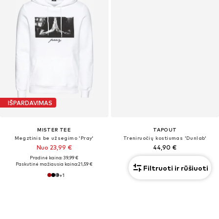
IŠPARDAVIMAS
MISTER TEE
TAPOUT
Megztinis be užsegimo 'Pray'
Treniruočių kostiumas 'Dunlab'
Nuo 23,99 €
44,90 €
Pradinė kaina: 39,99 €
Paskutinė mažiausia kaina:
21,59 €
Filtruoti ir rūšiuoti
+
1