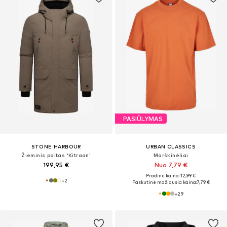
PASIŪLYMAS
STONE HARBOUR
URBAN CLASSICS
Žieminis paltas 'Kitraan'
Marškinėliai
199,95 €
Nuo 7,79 €
Pradinė kaina: 12,99 €
+
2
Paskutinė mažiausia kaina:
7,79 €
+
29