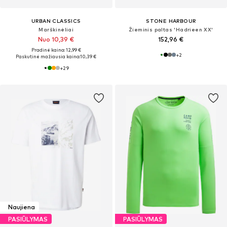
URBAN CLASSICS
STONE HARBOUR
Marškinėliai
Žieminis paltas 'Hadrieen XX'
Nuo 10,39 €
152,96 €
Pradinė kaina: 12,99 €
+
2
Paskutinė mažiausia kaina:
10,39 €
+
29
Naujiena
PASIŪLYMAS
PASIŪLYMAS