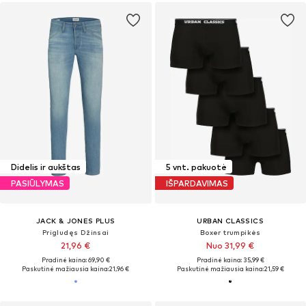
Didelis ir aukštas
5 vnt. pakuotė
PASIŪLYMAS
IŠPARDAVIMAS
JACK & JONES PLUS
URBAN CLASSICS
Prigludęs Džinsai
Boxer trumpikės
21,96 €
Nuo 31,99 €
Pradinė kaina: 69,90 €
Pradinė kaina: 35,99 €
Paskutinė mažiausia kaina:
21,96 €
Paskutinė mažiausia kaina:
21,59 €