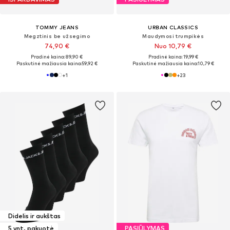
TOMMY JEANS
URBAN CLASSICS
Megztinis be užsegimo
Maudymosi trumpikės
74,90 €
Nuo 10,79 €
Pradinė kaina: 89,90 €
Pradinė kaina: 19,99 €
Paskutinė mažiausia kaina:
59,92 €
Paskutinė mažiausia kaina:
10,79 €
+
1
+
23
Didelis ir aukštas
5 vnt. pakuotė
PASIŪLYMAS