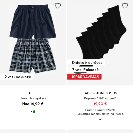
Didelis ir aukštas
7 vnt. Pakuotė
2 vnt. pakuotė
IŠPARDAVIMAS
H.I.S
JACK & JONES PLUS
Boxer trumpikės
Kojinės 'JACRafael'
Nuo 16,99 €
19,90 €
Pradinė kaina: 22,99 €
Paskutinė mažiausia kaina:
17,90 €