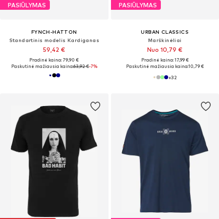
PASIŪLYMAS
PASIŪLYMAS
FYNCH-HATTON
URBAN CLASSICS
Standartinis modelis Kardiganas
Marškinėliai
59,42 €
Nuo 10,79 €
Pradinė kaina: 79,90 €
Pradinė kaina: 17,99 €
Paskutinė mažiausia kaina:
63,92 €
-7%
Paskutinė mažiausia kaina:
10,79 €
+
32