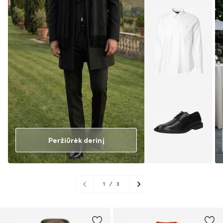
Peržiūrėk derinį
1
/
3