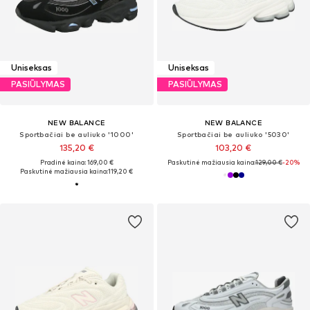
Uniseksas
Uniseksas
PASIŪLYMAS
PASIŪLYMAS
NEW BALANCE
NEW BALANCE
Sportbačiai be auliuko '1000'
Sportbačiai be auliuko '5030'
135,20 €
103,20 €
Pradinė kaina: 169,00 €
Paskutinė mažiausia kaina:
129,00 €
-20%
Paskutinė mažiausia kaina:
119,20 €