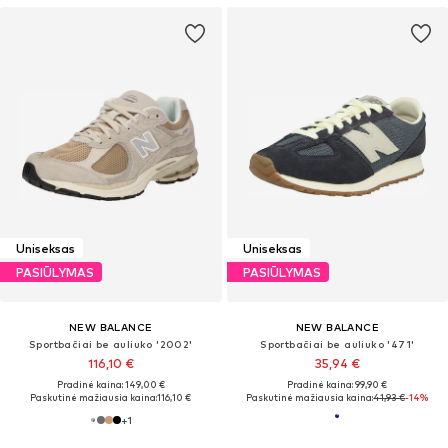
Uniseksas
Uniseksas
PASIŪLYMAS
PASIŪLYMAS
NEW BALANCE
NEW BALANCE
Sportbačiai be auliuko '2002'
Sportbačiai be auliuko '471'
116,10 €
35,94 €
Pradinė kaina: 149,00 €
Pradinė kaina: 99,90 €
Paskutinė mažiausia kaina:
116,10 €
Paskutinė mažiausia kaina:
41,93 €
-14%
+
1