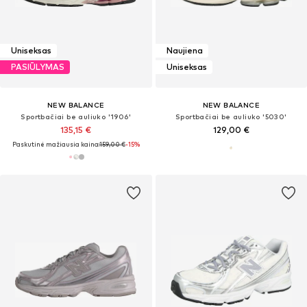
Uniseksas
Naujiena
PASIŪLYMAS
Uniseksas
NEW BALANCE
NEW BALANCE
Sportbačiai be auliuko '1906'
Sportbačiai be auliuko '5030'
135,15 €
129,00 €
Paskutinė mažiausia kaina:
159,00 €
-15%