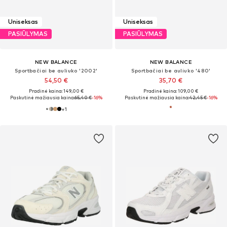
Uniseksas
Uniseksas
PASIŪLYMAS
PASIŪLYMAS
NEW BALANCE
NEW BALANCE
Sportbačiai be auliuko '2002'
Sportbačiai be auliuko '480'
54,50 €
35,70 €
Pradinė kaina: 149,00 €
Pradinė kaina: 109,00 €
Paskutinė mažiausia kaina:
65,40 €
-16%
Paskutinė mažiausia kaina:
42,45 €
-16%
+
1