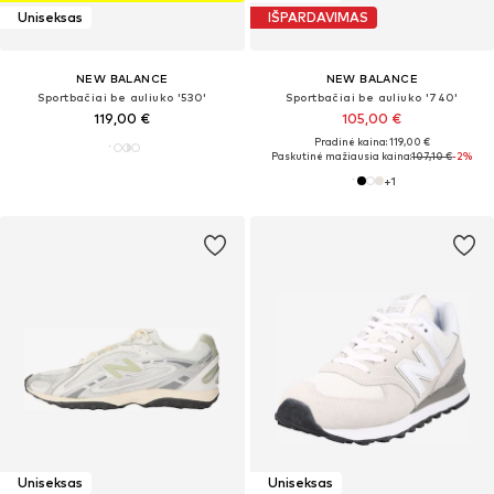
Uniseksas
IŠPARDAVIMAS
NEW BALANCE
NEW BALANCE
Sportbačiai be auliuko '530'
Sportbačiai be auliuko '740'
119,00 €
105,00 €
Pradinė kaina: 119,00 €
Paskutinė mažiausia kaina:
107,10 €
-2%
+
1
Uniseksas
Uniseksas