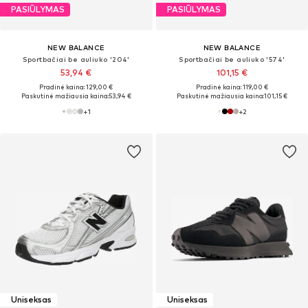
PASIŪLYMAS
PASIŪLYMAS
NEW BALANCE
NEW BALANCE
Sportbačiai be auliuko '204'
Sportbačiai be auliuko '574'
53,94 €
101,15 €
Pradinė kaina: 129,00 €
Pradinė kaina: 119,00 €
Paskutinė mažiausia kaina:
53,94 €
Paskutinė mažiausia kaina:
101,15 €
+
1
+
2
Uniseksas
Uniseksas