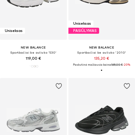
Uniseksas
Uniseksas
PASIŪLYMAS
NEW BALANCE
NEW BALANCE
Sportbačiai be auliuko '530'
Sportbačiai be auliuko '2010'
119,00 €
135,20 €
Paskutinė mažiausia kaina:
169,00 €
-20%