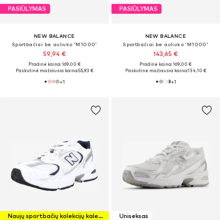
PASIŪLYMAS
PASIŪLYMAS
NEW BALANCE
NEW BALANCE
Sportbačiai be auliuko 'M1000'
Sportbačiai be auliuko 'M1000'
59,94 €
143,65 €
Pradinė kaina: 169,00 €
Pradinė kaina: 169,00 €
Paskutinė mažiausia kaina:
55,93 €
Paskutinė mažiausia kaina:
134,10 €
+
1
+
1
Naujų sportbačių kolekcijų kalendorius
Uniseksas