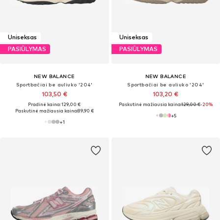
Uniseksas
Uniseksas
PASIŪLYMAS
PASIŪLYMAS
NEW BALANCE
NEW BALANCE
Sportbačiai be auliuko '204'
Sportbačiai be auliuko '204'
103,50 €
103,20 €
Pradinė kaina: 129,00 €
Paskutinė mažiausia kaina:
129,00 €
-20%
Paskutinė mažiausia kaina:
89,90 €
+
5
+
1