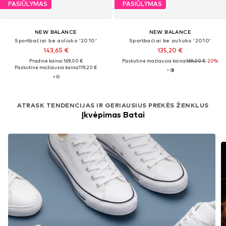
PASIŪLYMAS
PASIŪLYMAS
NEW BALANCE
NEW BALANCE
Sportbačiai be auliuko '2010'
Sportbačiai be auliuko '2010'
143,65 €
135,20 €
Pradinė kaina: 169,00 €
Paskutinė mažiausia kaina:
169,00 €
-20%
Paskutinė mažiausia kaina:
119,20 €
ATRASK TENDENCIJAS IR GERIAUSIUS PREKĖS ŽENKLUS
Įkvėpimas Batai