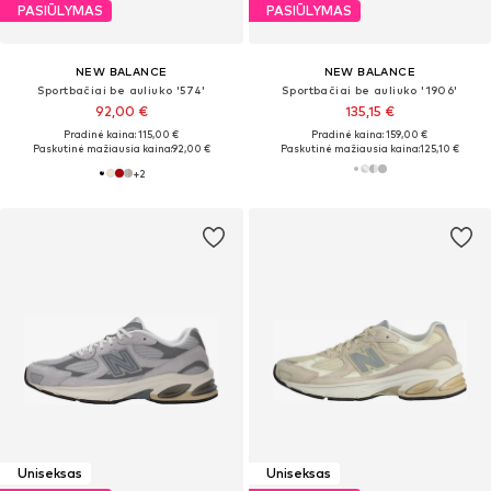
PASIŪLYMAS
PASIŪLYMAS
NEW BALANCE
NEW BALANCE
Sportbačiai be auliuko '574'
Sportbačiai be auliuko '1906'
92,00 €
135,15 €
Pradinė kaina: 115,00 €
Pradinė kaina: 159,00 €
Paskutinė mažiausia kaina:
92,00 €
Paskutinė mažiausia kaina:
125,10 €
+
2
Uniseksas
Uniseksas