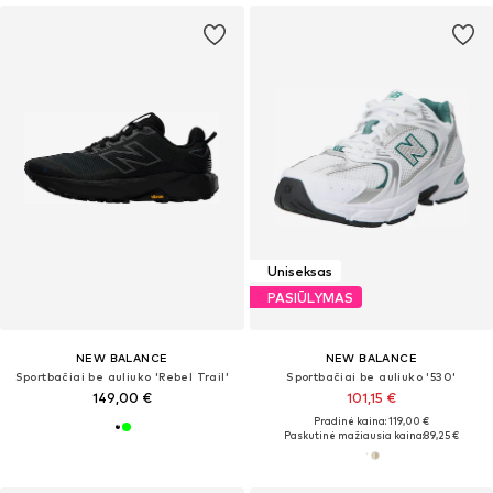
Uniseksas
PASIŪLYMAS
NEW BALANCE
NEW BALANCE
Sportbačiai be auliuko 'Rebel Trail'
Sportbačiai be auliuko '530'
149,00 €
101,15 €
Pradinė kaina: 119,00 €
Paskutinė mažiausia kaina:
89,25 €