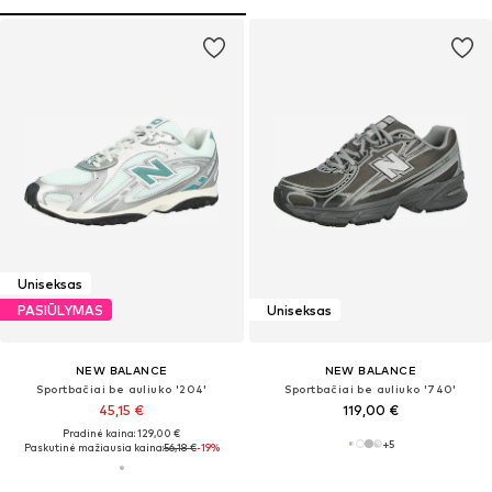
Uniseksas
PASIŪLYMAS
Uniseksas
NEW BALANCE
NEW BALANCE
Sportbačiai be auliuko '204'
Sportbačiai be auliuko '740'
45,15 €
119,00 €
Pradinė kaina: 129,00 €
+
5
Paskutinė mažiausia kaina:
56,18 €
-19%