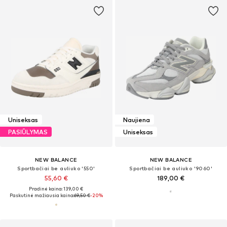
Uniseksas
Naujiena
PASIŪLYMAS
Uniseksas
NEW BALANCE
NEW BALANCE
Sportbačiai be auliuko '550'
Sportbačiai be auliuko '9060'
55,60 €
189,00 €
Pradinė kaina: 139,00 €
Paskutinė mažiausia kaina:
69,50 €
-20%