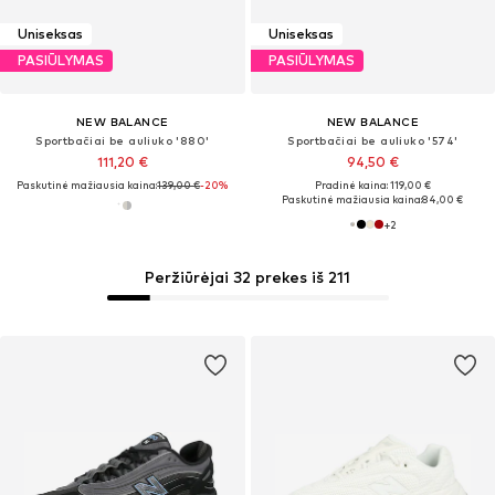
Uniseksas
Uniseksas
PASIŪLYMAS
PASIŪLYMAS
NEW BALANCE
NEW BALANCE
Sportbačiai be auliuko '880'
Sportbačiai be auliuko '574'
111,20 €
94,50 €
Paskutinė mažiausia kaina:
139,00 €
-20%
Pradinė kaina: 119,00 €
Paskutinė mažiausia kaina:
84,00 €
+
2
Peržiūrėjai 32 prekes iš 211