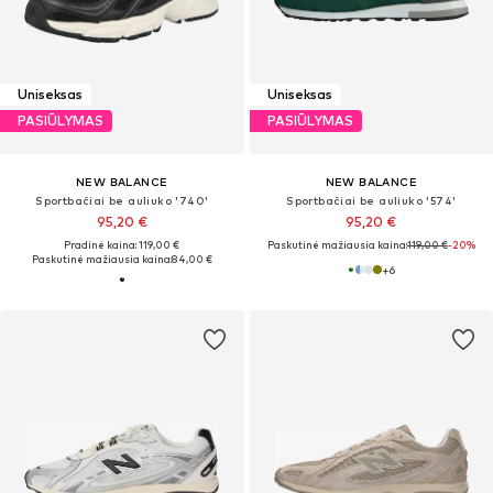
Uniseksas
Uniseksas
PASIŪLYMAS
PASIŪLYMAS
NEW BALANCE
NEW BALANCE
Sportbačiai be auliuko '740'
Sportbačiai be auliuko '574'
95,20 €
95,20 €
Pradinė kaina: 119,00 €
Paskutinė mažiausia kaina:
119,00 €
-20%
Paskutinė mažiausia kaina:
84,00 €
+
6