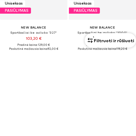
Uniseksas
Uniseksas
PASIŪLYMAS
PASIŪLYMAS
NEW BALANCE
NEW BALANCE
Sportbačiai be auliuko '327'
Sportbačiai be auliuko '1000'
1
103,20 €
135,20 €
Filtruoti ir rūšiuoti
Pradinė kaina: 129,00 €
Pradinė kaina: 169,00 €
Paskutinė mažiausia kaina:
92,00 €
Paskutinė mažiausia kaina:
119,20 €