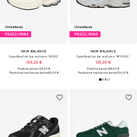
Uniseksas
Uniseksas
PASIŪLYMAS
PASIŪLYMAS
NEW BALANCE
NEW BALANCE
Sportbačiai be auliuko '5030'
Sportbačiai be auliuko 'M1000'
103,20 €
135,20 €
Pradinė kaina: 129,00 €
Pradinė kaina: 169,00 €
Paskutinė mažiausia kaina:
92,00 €
Paskutinė mažiausia kaina:
134,10 €
+
1