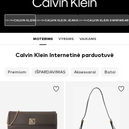
CALVIN KLEIN
CALVIN KLEIN JEANS
CALVIN KLEIN SWIMWEAR
MOTERIMS
VYRAMS
VAIKAMS
Calvin Klein Internetinė parduotuvė
Premium
IŠPARDAVIMAS
Aksesuarai
Batai
Dr