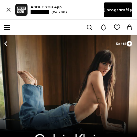
ABOUT YOU App
Į programėlę
(152 700)
Sekti