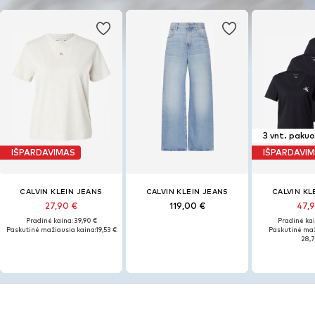
3 vnt. paku
IŠPARDAVIMAS
IŠPARDAVI
CALVIN KLEIN JEANS
CALVIN KLEIN JEANS
CALVIN KL
27,90 €
119,00 €
47,
Pradinė kaina: 39,90 €
Pradinė kai
Paskutinė mažiausia kaina:
19,53 €
Paskutinė maž
28,7