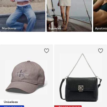
Marškiniai
Suknelės
Apatinia
Uniseksas