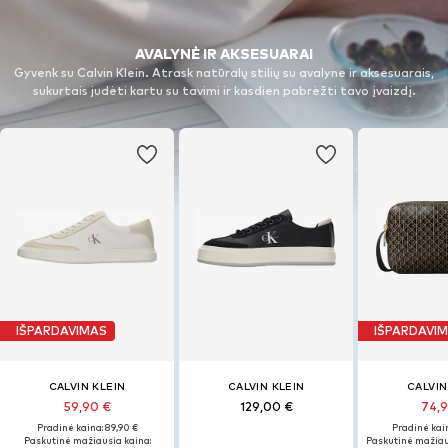
AVALYNĖ IR AKSESUARAI
Gyvenk su Calvin Klein. Atrask natūralų stilių su avalyne ir aksesuarais,
sukurtais judėti kartu su tavimi ir kasdien pabrėžti tavo įvaizdį.
IŠPARDAVIMAS
IŠPARDAVI
CALVIN KLEIN
CALVIN KLEIN
CALVIN
59,90 €
129,00 €
74,
Pradinė kaina: 89,90 €
Pradinė kain
Paskutinė mažiausia kaina:
Paskutinė mažiau