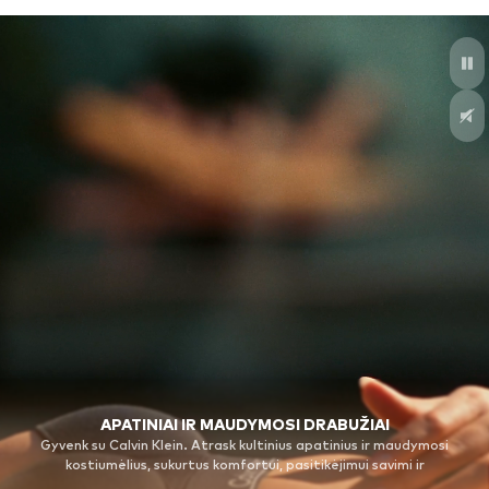
APATINIAI IR MAUDYMOSI DRABUŽIAI
Gyvenk su Calvin Klein. Atrask kultinius apatinius ir maudymosi
kostiumėlius, sukurtus komfortui, pasitikėjimui savimi ir
nepriekaištingam prigludimui.