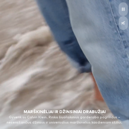
MARŠKINĖLIAI IR DŽINSINIAI DRABUŽIAI
Gyvenk su Calvin Klein. Rinkis šiuolaikinius garderobo pagrindus –
nesenstančius džinsus ir universalius marškinėlius kasdieniam stiliui.