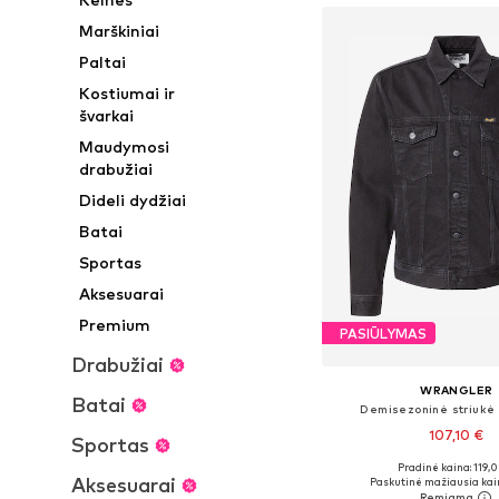
Marškiniai
Paltai
Kostiumai ir
švarkai
Maudymosi
drabužiai
Dideli dydžiai
Batai
Sportas
Aksesuarai
Premium
PASIŪLYMAS
Drabužiai
WRANGLER
Batai
Demisezoninė striukė 
107,10 €
Sportas
Pradinė kaina: 119,
Galimi dydžiai: S, M,
Aksesuarai
Paskutinė mažiausia kai