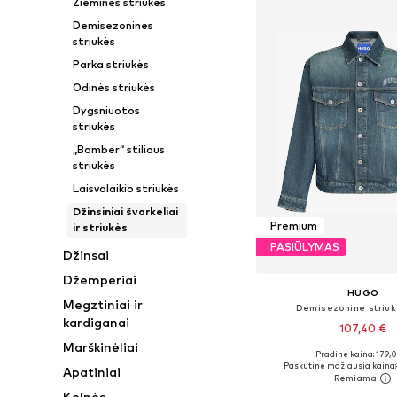
Žieminės striukės
Demisezoninės
striukės
Parka striukės
Odinės striukės
Dygsniuotos
striukės
„Bomber“ stiliaus
striukės
Laisvalaikio striukės
Džinsiniai švarkeliai
Premium
ir striukės
PASIŪLYMAS
Džinsai
Džemperiai
HUGO
Megztiniai ir
Demisezoninė striuk
kardiganai
107,40 €
Marškinėliai
Pradinė kaina: 179,
Galimi dydžiai: S, M, L
Paskutinė mažiausia kaina:
Apatiniai
Į krepšelį
Kelnės