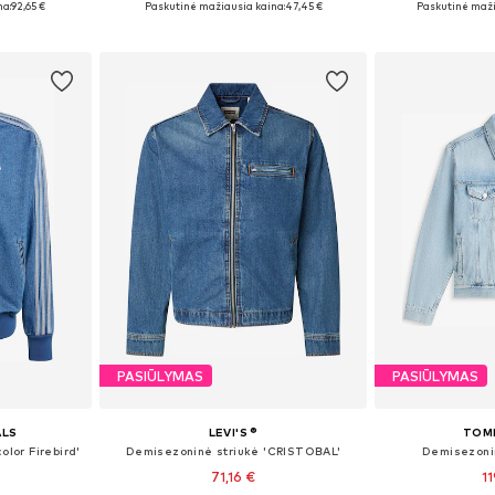
na:
92,65 €
Paskutinė mažiausia kaina:
47,45 €
Paskutinė maži
Į krepšelį
Į k
PASIŪLYMAS
PASIŪLYMAS
ALS
LEVI'S ®
TOM
olor Firebird'
Demisezoninė striukė 'CRISTOBAL'
Demisezonin
71,16 €
1