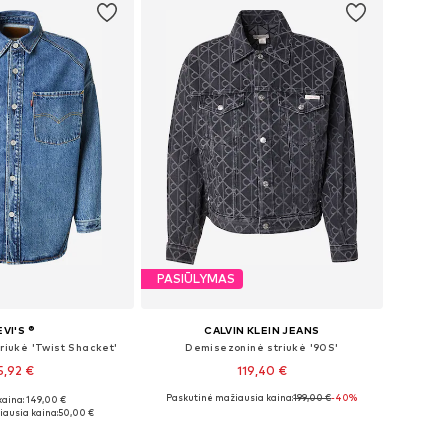
PASIŪLYMAS
EVI'S ®
CALVIN KLEIN JEANS
riukė 'Twist Shacket'
Demisezoninė striukė '90S'
5,92 €
119,40 €
Paskutinė mažiausia kaina:
199,00 €
-40%
kaina: 149,00 €
džiai: S, M, L
Galimi dydžiai: XS, S, M, L, XL, XXL
ausia kaina:
50,00 €
repšelį
Į krepšelį