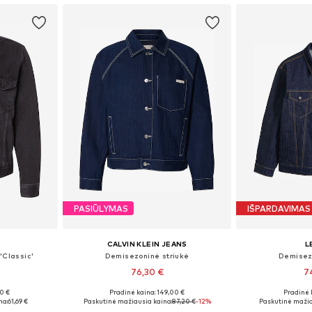
PASIŪLYMAS
IŠPARDAVIMAS
CALVIN KLEIN JEANS
L
'Classic'
Demisezoninė striukė
Demisez
76,30 €
7
00 €
Pradinė kaina: 149,00 €
Pradinė 
 L, XL
Galimi dydžiai: S, M, L, XL, XXL
Galimi dyd
na:
61,69 €
Paskutinė mažiausia kaina:
87,20 €
-12%
Paskutinė mažia