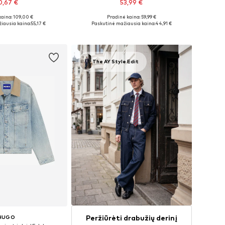
0,67 €
53,99 €
kaina: 109,00 €
Pradinė kaina: 59,99 €
 XS, S, M, L, XL, XXL
Galimi dydžiai: XS, S, M, L, XL, XXL
iausia kaina:
55,17 €
Paskutinė mažiausia kaina:
44,91 €
repšelį
Į krepšelį
The AY Style Edit
Peržiūrėti drabužių derinį
HUGO