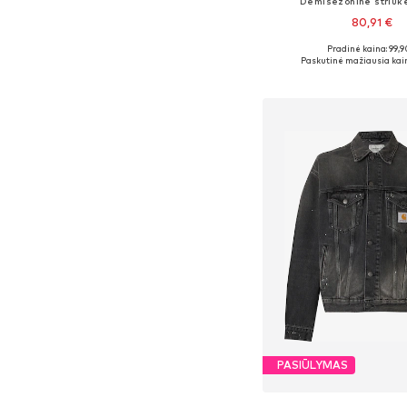
Demisezoninė striuk
80,91 €
Pradinė kaina: 99,9
Yra daugybė dyd
Paskutinė mažiausia kai
Į krepšelį
PASIŪLYMAS