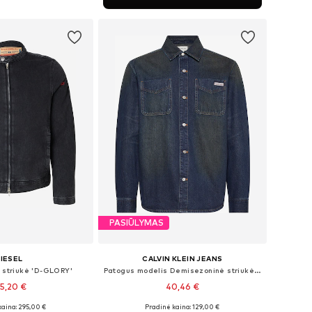
repšelį
PASIŪLYMAS
IESEL
CALVIN KLEIN JEANS
 striukė 'D-GLORY'
Patogus modelis Demisezoninė striukė '90S'
5,20 €
40,46 €
kaina: 295,00 €
Pradinė kaina: 129,00 €
i: S, M, L, XL, XXL
Galimi dydžiai: S, M, L, XL