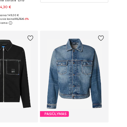
ė striukė 'Erlo'
4,30 €
kaina: 149,00 €
i: S, M, L, XL, XXL
usia kaina:
111,75 €
-6%
repšelį
PASIŪLYMAS