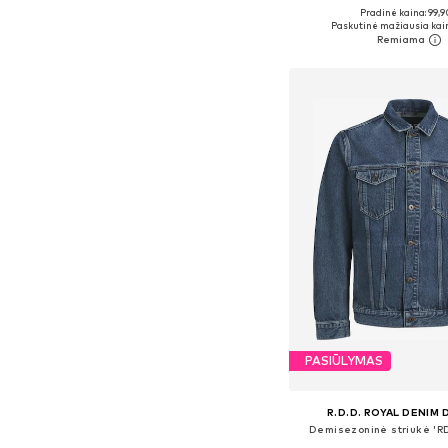
Pradinė kaina: 99,9
Paskutinė mažiausia kai
Į krepšelį
PASIŪLYMAS
R.D.D. ROYAL DENIM 
Demisezoninė striukė '