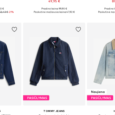
49,95 €
8
00 €
Pradinė kaina: 99,90 €
Pradinė 
 L, XL
Galimi dydžiai: XS, S, M, L, XL, XXL
Galimi dydžiai:
52,43 €
-21%
Paskutinė mažiausia kaina:
47,92 €
Paskutinė maž
Į krepšelį
Į k
Naujiena
PASIŪLYMAS
PASIŪLYMAS
S
TOMMY JEANS