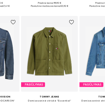
0 €
Pradinė kaina: 99,90 €
Pradinė 
Galimi dydžiai: S Normalaus dyždio, M Normalaus dyždio, L Normalaus dyždio, XL Normalaus dyždio, XXL Normalaus dyždio
Galimi dydžiai: S, M, L, XL
Galimi dyd
na:
67,41 €
Paskutinė mažiausia kaina:
50,92 €
Paskutinė maž
Į krepšelį
Į k
PASIŪLYMAS
PASIŪLYMAS
DIVISION
TOMMY JEANS
TOM
RDDCARSON'
Demisezoninė striukė 'Essential'