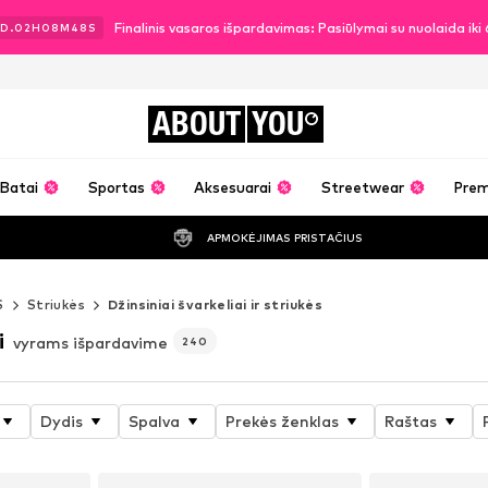
Finalinis vasaros išpardavimas: Pasiūlymai su nuolaida ik
D.
02
H
08
M
44
S
ABOUT
YOU
Batai
Sportas
Aksesuarai
Streetwear
Pre
APMOKĖJIMAS PRISTAČIUS
S
Striukės
Džinsiniai švarkeliai ir striukės
i
vyrams išpardavime
240
Dydis
Spalva
Prekės ženklas
Raštas