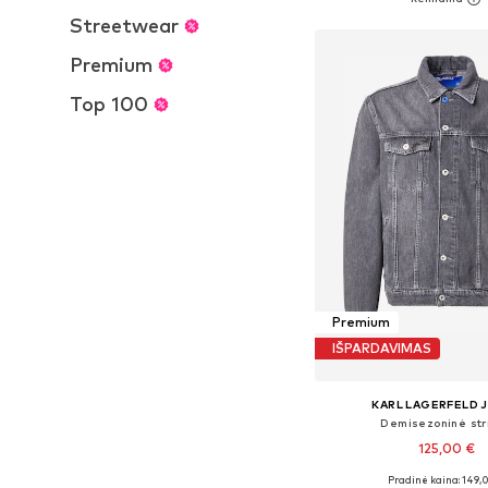
Į krepšelį
Streetwear
Premium
Top 100
Premium
IŠPARDAVIMAS
KARL LAGERFELD 
Demisezoninė str
125,00 €
Pradinė kaina: 149,
Galimi dydžiai: S, M,