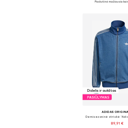
Paskutinė mažiausia kai
Į krepšelį
Didelis ir aukštas
PASIŪLYMAS
ADIDAS ORIGIN
Demisezoninė striukė 'Adic
89,91 €