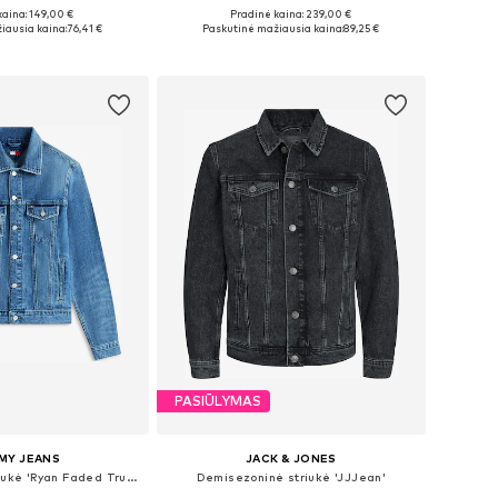
kaina: 149,00 €
Pradinė kaina: 239,00 €
žiai: S, M, L, XL
Galimi dydžiai: M, L, XL
iausia kaina:
76,41 €
Paskutinė mažiausia kaina:
89,25 €
repšelį
Į krepšelį
PASIŪLYMAS
MY JEANS
JACK & JONES
Demisezoninė striukė 'Ryan Faded Trucker'
Demisezoninė striukė 'JJJean'