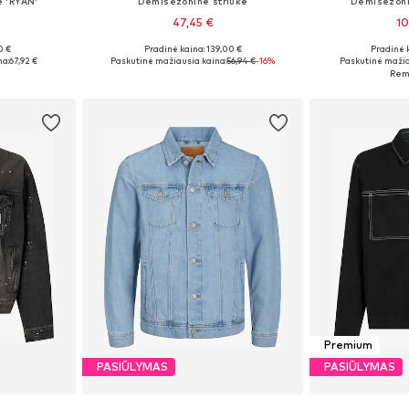
ė 'RYAN'
Demisezoninė striukė
Demisezonin
47,45 €
10
0 €
Pradinė kaina: 139,00 €
Pradinė 
žių
Galimi dydžiai: XS, S, M, L, XL, XXL
Galimi dydžia
na:
67,92 €
Paskutinė mažiausia kaina:
56,94 €
-16%
Paskutinė mažia
Į krepšelį
Į k
Premium
PASIŪLYMAS
PASIŪLYMAS