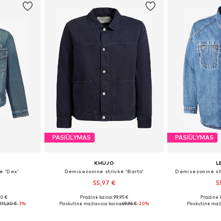
PASIŪLYMAS
PASIŪLYMAS
KHUJO
L
ė 'Dex'
Demisezoninė striukė 'Barto'
Demisezoninė st
55,97 €
5
00 €
Pradinė kaina: 99,95 €
Pradinė 
, XL, XXL
Galimi dydžiai: S, M, L, XL, XXL
Galimi dy
111,30 €
-3%
Paskutinė mažiausia kaina:
69,96 €
-20%
Paskutinė maži
Į krepšelį
Į k