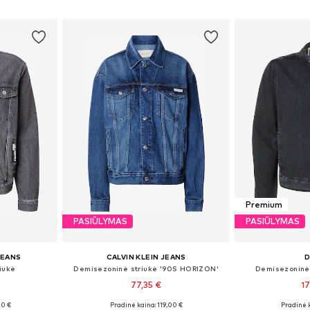
Į krepšelį
Į k
Premium
PASIŪLYMAS
PASIŪLYMAS
JEANS
CALVIN KLEIN JEANS
D
iukė
Demisezoninė striukė '90S HORIZON'
Demisezoninė
77,35 €
17
00 €
Pradinė kaina: 119,00 €
Pradinė 
 L, XL
Galimi dydžiai: M, L, XL
Galimi dydžia