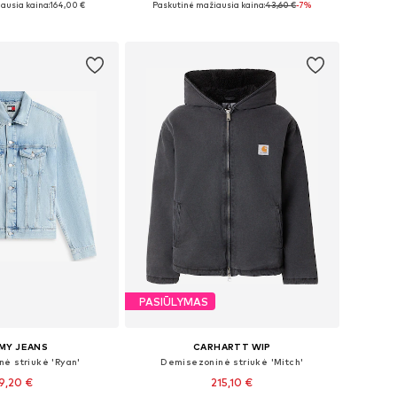
ausia kaina:
164,00 €
Paskutinė mažiausia kaina:
43,60 €
-7%
repšelį
Į krepšelį
PASIŪLYMAS
MY JEANS
CARHARTT WIP
ė striukė 'Ryan'
Demisezoninė striukė 'Mitch'
19,20 €
215,10 €