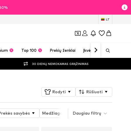
i 60%
LT
mium
Top 100
Prekių ženklai
Įkvėpimas
30 DIENŲ NEMOKAMAS GRĄŽINIMAS
Rodyti
Rūšiuoti
Prekės savybės
Medžiaga
Daugiau filtrų
Striukės tipas
Pritai