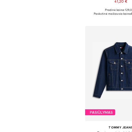
41,20 €
Pradinė kaina: 129,
Galimi dydžiai: S, M,
Paskutinė mažiausia kaina:
Į krepšelį
PASIŪLYMAS
TOMMY JEAN