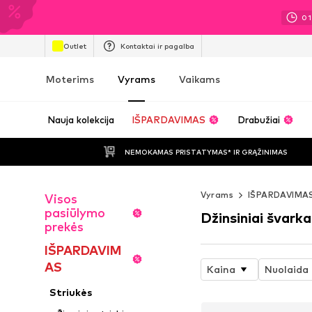
01
Outlet
Kontaktai ir pagalba
Moterims
Vyrams
Vaikams
Nauja kolekcija
IŠPARDAVIMAS
Drabužiai
NEMOKAMAS PRISTATYMAS* IR GRĄŽINIMAS
Vyrams
IŠPARDAVIMA
Visos
pasiūlymo
Džinsiniai švarka
prekės
IŠPARDAVIM
AS
Kaina
Nuolaida
Striukės