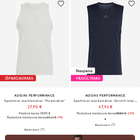
Naujiena
IŠPARDAVIMAS
PASIŪLYMAS
ADIDAS PERFORMANCE
ADIDAS PERFORMANCE
Sportiniai marškinėliai 'Puremotion'
Sportiniai marškinėliai 'Airchill Intensity'
27,90 €
47,92 €
Pradinė kaina: 39,90 €
Paskutinė mažiausia kaina:
59,90 €
-20%
Paskutinė mažiausia kaina:
31,41 €
-11%