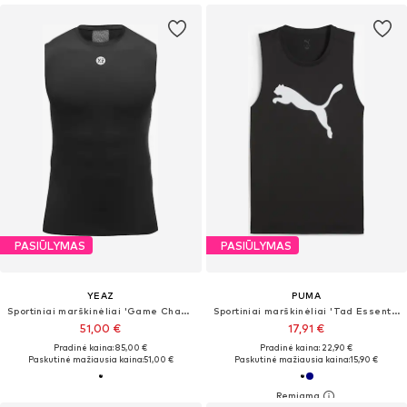
PASIŪLYMAS
PASIŪLYMAS
YEAZ
PUMA
Sportiniai marškinėliai 'Game Changer'
Sportiniai marškinėliai 'Tad Essentials'
51,00 €
17,91 €
Pradinė kaina: 85,00 €
Pradinė kaina: 22,90 €
Paskutinė mažiausia kaina:
51,00 €
Paskutinė mažiausia kaina:
15,90 €