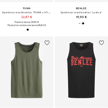
PUMA
BENLEE
Sportiniai marškinėliai 'PUMA x HYROX'
Sportiniai marškinėliai 'Ludica'
22,87 €
19,90 €
Pradinė kaina: 39,90 €
Paskutinė mažiausia kaina:
18,83 €