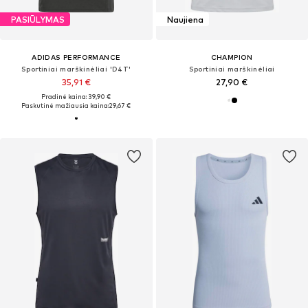
PASIŪLYMAS
Naujiena
ADIDAS PERFORMANCE
CHAMPION
Sportiniai marškinėliai 'D4T'
Sportiniai marškinėliai
35,91 €
27,90 €
Pradinė kaina: 39,90 €
Paskutinė mažiausia kaina:
29,67 €