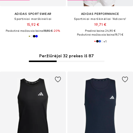
ADIDAS SPORTSWEAR
ADIDAS PERFORMANCE
Sportiniai marškinėliai
Sportiniai marškinėliai 'Adizero'
15,92 €
19,71 €
Paskutinė mažiausia kaina:
19,90 €
-20%
Pradinė kaina: 24,90 €
Paskutinė mažiausia kaina:
19,71 €
+
1
Peržiūrėjai 32 prekes iš 87