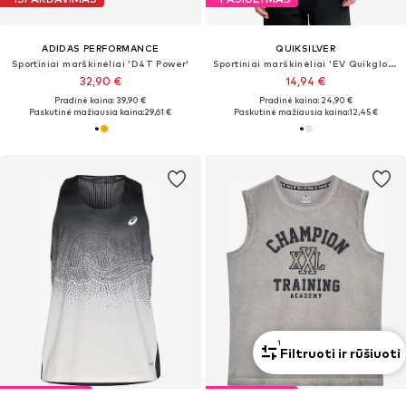
ADIDAS PERFORMANCE
QUIKSILVER
Sportiniai marškinėliai 'D4T Power'
Sportiniai marškinėliai 'EV Quikglobe Muscle'
32,90 €
14,94 €
Pradinė kaina: 39,90 €
Pradinė kaina: 24,90 €
Paskutinė mažiausia kaina:
29,61 €
Paskutinė mažiausia kaina:
12,45 €
1
Filtruoti ir rūšiuoti
PASIŪLYMAS
PASIŪLYMAS