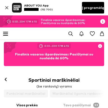
ABOUT YOU App
Į programėlę
(152 700)
Finalinis vasaros išpardavimas:
02
D.
23
H
17
M
40
S
Pasiūlymai su nuolaida iki 60%
02
D.
23
H
17
M
40
S
Finalinis vasaros išpardavimas: Pasiūlymai su
nuolaida iki 60%
Sportiniai marškinėliai
(be rankovių) vyrams
Funkciniai marškinėliai
Marškinėliai ilgomis rankovėmis
Visos prekės
Tavo pasiūlymai
53