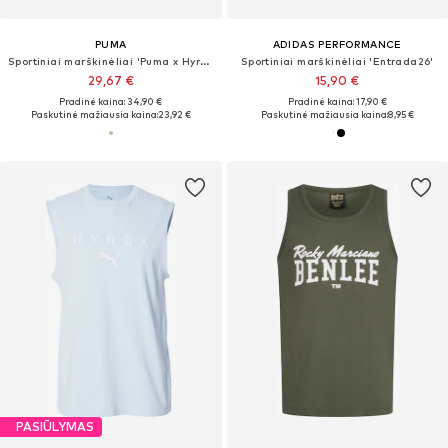
PUMA
ADIDAS PERFORMANCE
Sportiniai marškinėliai 'Puma x Hyrox Cloudspun'
Sportiniai marškinėliai 'Entrada26'
29,67 €
15,90 €
Pradinė kaina: 34,90 €
Pradinė kaina: 17,90 €
Paskutinė mažiausia kaina:
23,92 €
Paskutinė mažiausia kaina:
8,95 €
PASIŪLYMAS