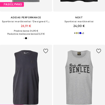
PASIŪLYMAS
ADIDAS PERFORMANCE
NEXT
Sportiniai marškinėliai 'Designed for Training'
Sportiniai marškinėliai
26,91 €
24,00 €
Pradinė kaina: 34,90 €
+
3
Paskutinė mažiausia kaina:
23,31 €