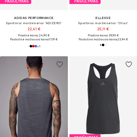
PASIŪLYMAS
PASIŪLYMAS
ADIDAS PERFORMANCE
ELLESSE
Sportiniai marškinėliai 'ADIZERO'
Sportiniai marškinėliai 'Olios'
22,41 €
25,11 €
Pradinė kaina: 24,90 €
Pradinė kaina: 39,90 €
Paskutinė mažiausia kaina:
17,91 €
Paskutinė mažiausia kaina:
23,94 €
+
1