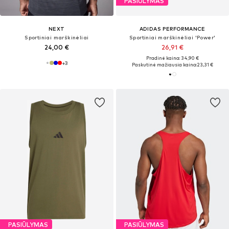
PASIŪLYMAS
NEXT
ADIDAS PERFORMANCE
Sportiniai marškinėliai
Sportiniai marškinėliai 'Power'
24,00 €
26,91 €
Pradinė kaina: 34,90 €
+
3
Paskutinė mažiausia kaina:
23,31 €
PASIŪLYMAS
PASIŪLYMAS