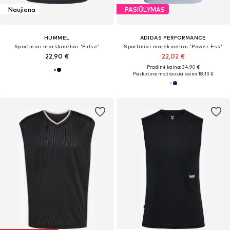
Naujiena
PASIŪLYMAS
HUMMEL
ADIDAS PERFORMANCE
Sportiniai marškinėliai 'Pulse'
Sportiniai marškinėliai 'Power Ess'
22,90 €
22,02 €
Pradinė kaina: 34,90 €
Paskutinė mažiausia kaina:
18,13 €