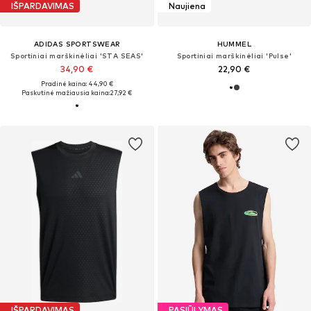
IŠPARDAVIMAS
Naujiena
ADIDAS SPORTSWEAR
HUMMEL
Sportiniai marškinėliai 'STA SEAS'
Sportiniai marškinėliai 'Pulse'
34,90 €
22,90 €
Pradinė kaina: 44,90 €
Paskutinė mažiausia kaina:
27,92 €
IŠPARDAVIMAS
PASIŪLYMAS