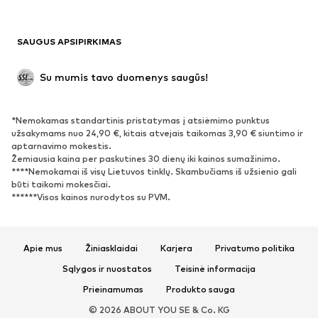
Antrinis panaudojimas
BATAI
SAUGUS APSIPIRKIMAS
Naujienos
Šiuo metu paklausu
Su mumis tavo duomenys saugūs!
Batai ir auliniai batai
Sportbačiai
Bateliai
Sportiniai batai
*Nemokamas standartinis pristatymas į atsiėmimo punktus
Atviri batai
Išskirtiniai
užsakymams nuo 24,90 €, kitais atvejais taikomas 3,90 € siuntimo ir
aptarnavimo mokestis.
Žemiausia kaina per paskutines 30 dienų iki kainos sumažinimo.
SPORTAS
****Nemokamai iš visų Lietuvos tinklų. Skambučiams iš užsienio gali
būti taikomi mokesčiai.
Sportiniai drabužiai
Sporto šakos
******Visos kainos nurodytos su PVM.
Sportiniai batai
Sportinės kuprinės ir krepšiai
Aksesuarai sportui
Apie mus
Žiniasklaidai
Karjera
Privatumo politika
AKSESUARAI
Sąlygos ir nuostatos
Teisinė informacija
Prieinamumas
Produkto sauga
Naujienos
Kepurės
© 2026 ABOUT YOU SE & Co. KG
Diržai
Krepšiai ir kuprinės