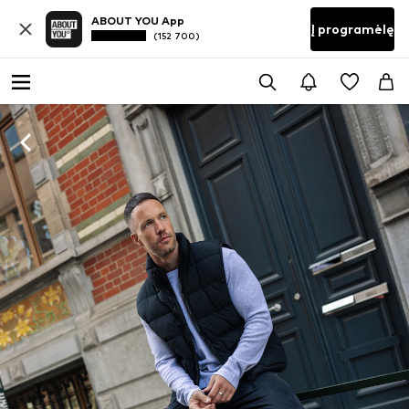
ABOUT YOU App
Į programėlę
(152 700)