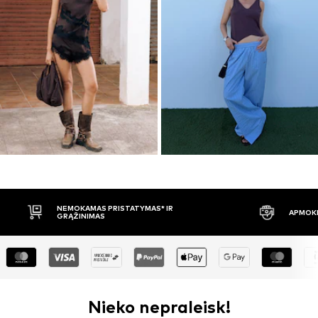
APMOKĖJIMAS PRISTAČIUS
30 DIENŲ 
Nieko nepraleisk!