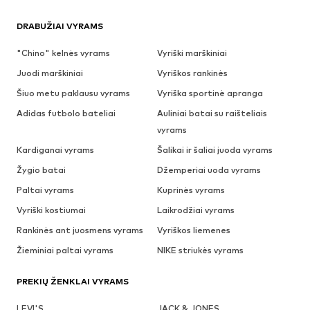
DRABUŽIAI VYRAMS
"Chino" kelnės vyrams
Vyriški marškiniai
Juodi marškiniai
Vyriškos rankinės
Šiuo metu paklausu vyrams
Vyriška sportinė apranga
Adidas futbolo bateliai
Auliniai batai su raišteliais
vyrams
Kardiganai vyrams
Šalikai ir šaliai juoda vyrams
Žygio batai
Džemperiai uoda vyrams
Paltai vyrams
Kuprinės vyrams
Vyriški kostiumai
Laikrodžiai vyrams
Rankinės ant juosmens vyrams
Vyriškos liemenes
Žieminiai paltai vyrams
NIKE striukės vyrams
PREKIŲ ŽENKLAI VYRAMS
LEVI'S
JACK & JONES