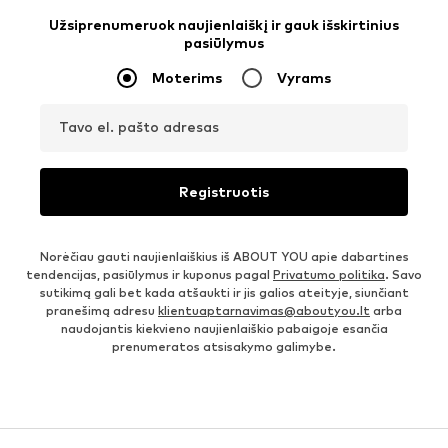
Užsiprenumeruok naujienlaiškį ir gauk išskirtinius
pasiūlymus
Moterims
Vyrams
Tavo el. pašto adresas
Registruotis
Norėčiau gauti naujienlaiškius iš ABOUT YOU apie dabartines
tendencijas, pasiūlymus ir kuponus pagal
Privatumo politika
. Savo
sutikimą gali bet kada atšaukti ir jis galios ateityje, siunčiant
pranešimą adresu
klientuaptarnavimas@aboutyou.lt
arba
naudojantis kiekvieno naujienlaiškio pabaigoje esančia
prenumeratos atsisakymo galimybe.