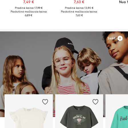
7,49 €
7,63 €
Nuo 
Pradinė kaina: 17,99 €
Pradinė kaina: 13,90 €
Paskutinė mažiausia kaina:
Paskutinė mažiausia kaina:
6,89 €
7,63 €
Sekti
DAUGIAU IŠ