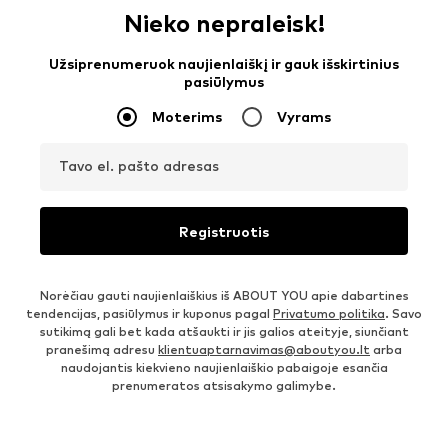
Nieko nepraleisk!
Užsiprenumeruok naujienlaiškį ir gauk išskirtinius
pasiūlymus
Moterims
Vyrams
Tavo el. pašto adresas
Registruotis
Norėčiau gauti naujienlaiškius iš ABOUT YOU apie dabartines
tendencijas, pasiūlymus ir kuponus pagal
Privatumo politika
. Savo
sutikimą gali bet kada atšaukti ir jis galios ateityje, siunčiant
pranešimą adresu
klientuaptarnavimas@aboutyou.lt
arba
naudojantis kiekvieno naujienlaiškio pabaigoje esančia
prenumeratos atsisakymo galimybe.