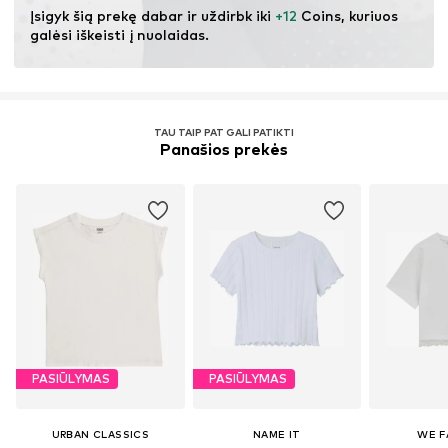
Įsigyk šią prekę dabar ir uždirbk iki 
+12
 Coins, kuriuos 
galėsi iškeisti į nuolaidas.
TAU TAIP PAT GALI PATIKTI
Panašios prekės
PASIŪLYMAS
PASIŪLYMAS
URBAN CLASSICS
NAME IT
WE F