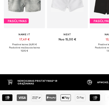
PASIŪLYMAS
PASIŪLYM
NAME IT
NEXT
NA
17,49 €
Nuo 15,00 €
13
Pradinė kaina: 26,90 €
Pradinė k
Paskutinė mažiausia kaina:
Paskutinė m
15,92 €
13
APMOKĖJIMAS PRISTAČIUS
30 DIENŲ 