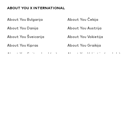
ABOUT YOU X INTERNATIONAL
About You Bulgarija
About You Čekija
About You Danija
About You Austrija
About You Šveicarija
About You Vokietija
About You Kipras
About You Graikija
About You Switzerland (en)
About You Vokietija (anglų k.)
About You The Netherlands
About You Global (anglų k.)
(de)
About You Ispanija
About You Global (ispanų k.)
About You Estija
About You Suomija
About You Belgija (prancūzų k.)
About You Šveicarija (prancūzų
k.)
About You Prancūzija
About You Kroatija
About You Vengrija
About You Šveicarija (italų k.)
About You Italija
About You Latvija