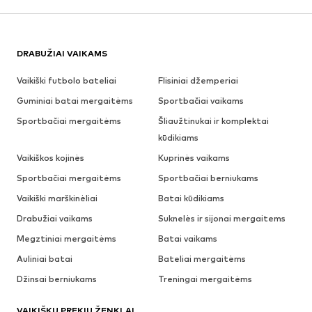
DRABUŽIAI VAIKAMS
Vaikiški futbolo bateliai
Flisiniai džemperiai
Guminiai batai mergaitėms
Sportbačiai vaikams
Sportbačiai mergaitėms
Šliaužtinukai ir komplektai
kūdikiams
Vaikiškos kojinės
Kuprinės vaikams
Sportbačiai mergaitėms
Sportbačiai berniukams
Vaikiški marškinėliai
Batai kūdikiams
Drabužiai vaikams
Suknelės ir sijonai mergaitems
Megztiniai mergaitėms
Batai vaikams
Auliniai batai
Bateliai mergaitėms
Džinsai berniukams
Treningai mergaitėms
VAIKIŠKŲ PREKIŲ ŽENKLAI