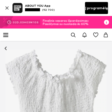
ABOUT YOU App
Į programėlę
(152 700)
Finalinis vasaros išpardavimas:
02
D.
03
H
03
M
10
S
Pasiūlymai su nuolaida iki 60%