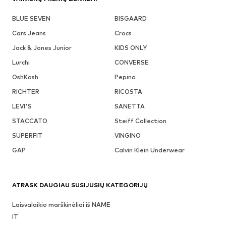
BLUE SEVEN
BISGAARD
Cars Jeans
Crocs
Jack & Jones Junior
KIDS ONLY
Lurchi
CONVERSE
OshKosh
Pepino
RICHTER
RICOSTA
LEVI'S
SANETTA
STACCATO
Steiff Collection
SUPERFIT
VINGINO
GAP
Calvin Klein Underwear
ATRASK DAUGIAU SUSIJUSIŲ KATEGORIJŲ
Laisvalaikio marškinėliai iš NAME
IT