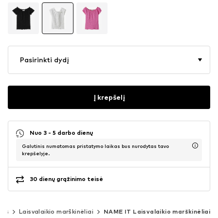
Pasirinkti dydį
Į krepšelį
Nuo 3 - 5 darbo dienų
Galutinis numatomas pristatymo laikas bus nurodytas tavo
krepšelyje.
30 dienų grąžinimo teisė
nės
Laisvalaikio marškinėliai
NAME IT Laisvalaikio marškinėliai