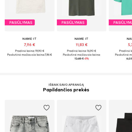
PASIŪLYMAS
PASIŪLYMAS
PASIŪLYM
NAME IT
NAME IT
NA
7,96 €
11,83 €
5,
Pradinė kaina: 19,90 €
Pradinė kaina: 16,90 €
Pradinė k
Paskutinė mažiausia kaina:
7,96 €
Paskutinė mažiausia kaina:
Paskutinė m
12,68 €
-6%
6,23
IŠBAIK SAVO APRANGĄ
Papildančios prekės