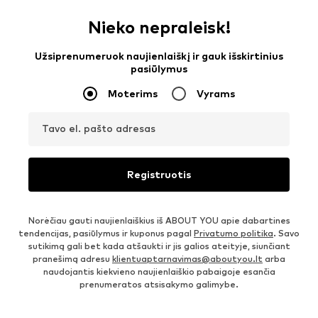
Nieko nepraleisk!
Užsiprenumeruok naujienlaiškį ir gauk išskirtinius
pasiūlymus
Moterims
Vyrams
Tavo el. pašto adresas
Registruotis
Norėčiau gauti naujienlaiškius iš ABOUT YOU apie dabartines
tendencijas, pasiūlymus ir kuponus pagal
Privatumo politika
. Savo
sutikimą gali bet kada atšaukti ir jis galios ateityje, siunčiant
pranešimą adresu
klientuaptarnavimas@aboutyou.lt
arba
naudojantis kiekvieno naujienlaiškio pabaigoje esančia
prenumeratos atsisakymo galimybe.