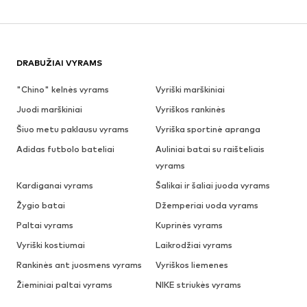
DRABUŽIAI VYRAMS
"Chino" kelnės vyrams
Vyriški marškiniai
Juodi marškiniai
Vyriškos rankinės
Šiuo metu paklausu vyrams
Vyriška sportinė apranga
Adidas futbolo bateliai
Auliniai batai su raišteliais
vyrams
Kardiganai vyrams
Šalikai ir šaliai juoda vyrams
Žygio batai
Džemperiai uoda vyrams
Paltai vyrams
Kuprinės vyrams
Vyriški kostiumai
Laikrodžiai vyrams
Rankinės ant juosmens vyrams
Vyriškos liemenes
Žieminiai paltai vyrams
NIKE striukės vyrams