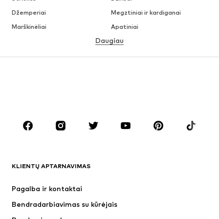
Džemperiai
Megztiniai ir kardiganai
Marškinėliai
Apatiniai
Daugiau
Kelnės
Marškiniai
Paltai
Kostiumai ir švarkai
Maudymosi drabužiai
Dideli dydžiai
Batai
Sportas
Aksesuarai
Premium
DRABUŽIAI
Naujienos
Šiuo metu paklausu
Marškinėliai
Džinsai
KLIENTŲ APTARNAVIMAS
Striukės
Treningo dalys
Kelnės
Marškiniai
Pagalba ir kontaktai
Apatiniai
Megztiniai
Bendradarbiavimas su kūrėjais
Kostiumai ir švarkai
Paltai