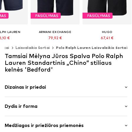
MAS
PASIŪLYMAS
PASIŪLYMAS
LPH LAUREN
ARMANI EXCHANGE
HUGO
6,10 €
79,92 €
67,41 €
aina: 145,00 €
Pradinė kaina: 99,90 €
Pradinė kaina: 89,90 €
ortai
Laisvalaikio šortai
Polo Ralph Lauren Laisvalaikio šortai
mažiausia kaina:
Paskutinė mažiausia kaina:
Paskutinė mažiausia kaina:
03,20 €
69,90 €
67,41 €
Tamsiai Mėlyna Jūros Spalva Polo Ralph
gybė dydžių
Yra daugybė dydžių
Galimi dydžiai: 31-32, 33, 34
Lauren Standartinis „Chino“ stiliaus
repšelį
Į krepšelį
Į krepšelį
kelnės 'Bedford'
Dizainas ir priedai
Vienspalvis
Dydis ir forma
medvilnė
Dygsniuotas apvadas / kraštas
Ilgis: iki kelių
Kelnių užtrauktuko užvartas
Medžiagos ir priežiūros priemonės
Pritaikomumas: Standartinis
Tvirta tekstūra