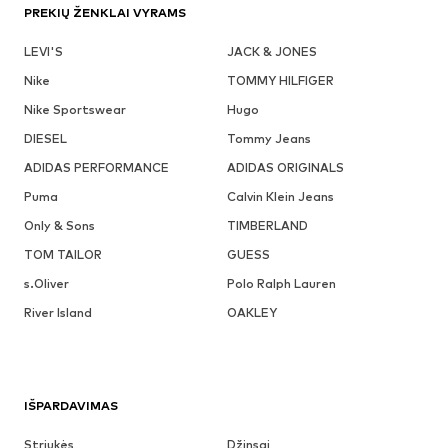
PREKIŲ ŽENKLAI VYRAMS
LEVI'S
JACK & JONES
Nike
TOMMY HILFIGER
Nike Sportswear
Hugo
DIESEL
Tommy Jeans
ADIDAS PERFORMANCE
ADIDAS ORIGINALS
Puma
Calvin Klein Jeans
Only & Sons
TIMBERLAND
TOM TAILOR
GUESS
s.Oliver
Polo Ralph Lauren
River Island
OAKLEY
IŠPARDAVIMAS
Striukės
Džinsai