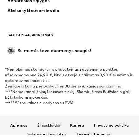
Bendrosios sąlygos
Maudymosi drabužiai
Dideli dydžiai
Atsisakyti sutarties čia
Proginiai
Išskirtiniai
Antrinis panaudojimas
BATAI
SAUGUS APSIPIRKIMAS
Naujienos
Šiuo metu paklausu
Su mumis tavo duomenys saugūs!
Batai ir auliniai batai
Sportbačiai
Bateliai
Sportiniai batai
*Nemokamas standartinis pristatymas į atsiėmimo punktus
Atviri batai
Išskirtiniai
užsakymams nuo 24,90 €, kitais atvejais taikomas 3,90 € siuntimo ir
aptarnavimo mokestis.
Žemiausia kaina per paskutines 30 dienų iki kainos sumažinimo.
SPORTAS
****Nemokamai iš visų Lietuvos tinklų. Skambučiams iš užsienio gali
būti taikomi mokesčiai.
Sportiniai drabužiai
Sporto šakos
******Visos kainos nurodytos su PVM.
Sportiniai batai
Sportinės kuprinės ir krepšiai
Aksesuarai sportui
Apie mus
Žiniasklaidai
Karjera
Privatumo politika
AKSESUARAI
Sąlygos ir nuostatos
Teisinė informacija