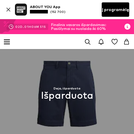
ABOUT YOU App
Į programėlę
(152 700)
Finalinis vasaros išpardavimas:
02
D.
01
H
06
M
50
S
Pasiūlymai su nuolaida iki 60%
Deja, išparduota
Išparduota