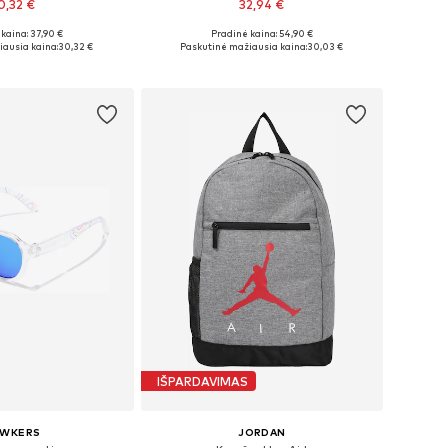
0,32 €
32,94 €
kaina: 37,90 €
Pradinė kaina: 54,90 €
džiai: One Size
Galimi dydžiai: 48-52
ausia kaina:
30,32 €
Paskutinė mažiausia kaina:
30,03 €
repšelį
Į krepšelį
IŠPARDAVIMAS
AWKERS
JORDAN