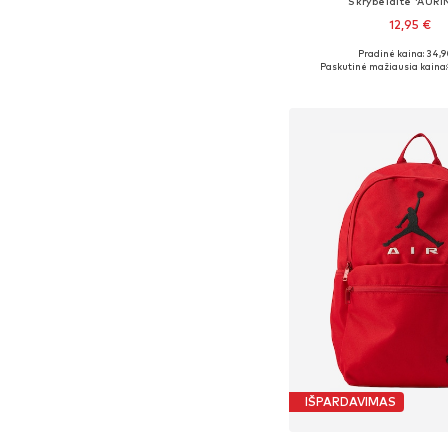
Skrybėlaitė 'AUR
12,95 €
Pradinė kaina: 34,9
Galimi dydžiai: 50-52
Paskutinė mažiausia kaina:
Į krepšelį
IŠPARDAVIMAS