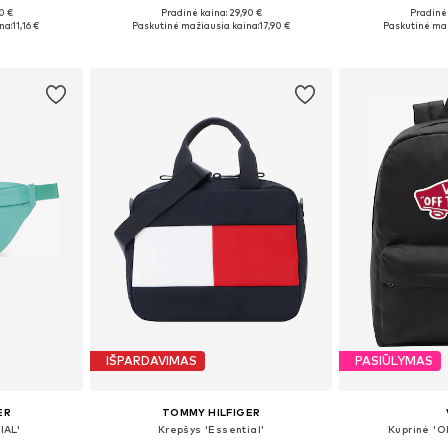
0 €
Pradinė kaina: 29,90 €
Pradinė 
 Size
Galimi dydžiai: One Size
Galimi d
na:
11,16 €
Paskutinė mažiausia kaina:
17,90 €
Paskutinė maž
Į krepšelį
Į k
IŠPARDAVIMAS
PASIŪLYMAS
ER
TOMMY HILFIGER
IAL'
Krepšys 'Essential'
Kuprinė 'O