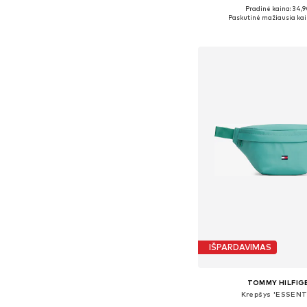
Pradinė kaina: 34,9
Galimi dydžiai: One
Paskutinė mažiausia kai
Į krepšelį
IŠPARDAVIMAS
TOMMY HILFIG
Krepšys 'ESSENT