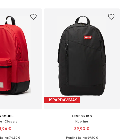
repšelį
Į krepšelį
IŠPARDAVIMAS
RSCHEL
LEVI'S KIDS
ė 'Classic'
Kuprinė
3,96 €
39,90 €
kaina: 74,90 €
Pradinė kaina: 49,90 €
džiai: One Size
Galimi dydžiai: One Size