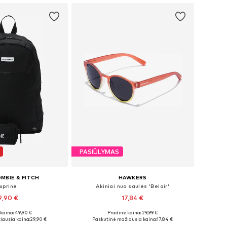
PASIŪLYMAS
MBIE & FITCH
HAWKERS
uprinė
Akiniai nuo saulės 'Belair'
9,90 €
17,84 €
kaina: 49,90 €
Pradinė kaina: 29,99 €
džiai: One Size
Galimi dydžiai: Onesize
iausia kaina:
29,90 €
Paskutinė mažiausia kaina:
17,84 €