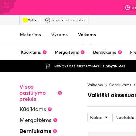
0
Outlet
Kontaktai ir pagalba
Moterims
Vyrams
Vaikams
Kūdikiams
Mergaitėms
Berniukams
Pre
NEMOKAMAS PRISTATYMAS* IR GRĄŽINIMAS
Vaikams
Berniukams
Visos
pasiūlymo
Vaikiški aksesua
prekės
Kūdikiams
Kaina
Nuolaida
Mergaitėms
Berniukams