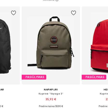
Į krepšelį
Į k
PASIŪLYMAS
PASIŪLYMAS
EAR
NAPAPIJRI
HE
Kuprinė 'Voyage 3'
Kuprin
35,92 €
2
0 €
Pradinė kaina: 59,90 €
Pradinė 
 Size
Galimi dydžiai: One Size
Galimi dy