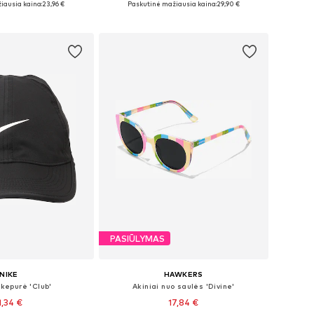
iausia kaina:
23,96 €
Paskutinė mažiausia kaina:
29,90 €
repšelį
Į krepšelį
PASIŪLYMAS
NIKE
HAWKERS
 kepurė 'Club'
Akiniai nuo saulės 'Divine'
1,34 €
17,84 €