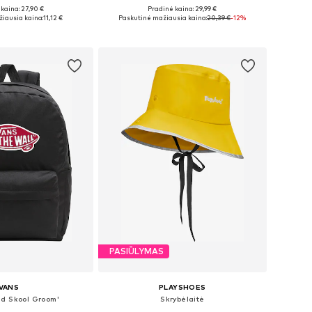
kaina: 27,90 €
Pradinė kaina: 29,99 €
ydžiai: 48-54
Galimi dydžiai: Onesize
iausia kaina:
11,12 €
Paskutinė mažiausia kaina:
20,39 €
-12%
repšelį
Į krepšelį
PASIŪLYMAS
VANS
PLAYSHOES
ld Skool Groom'
Skrybėlaitė