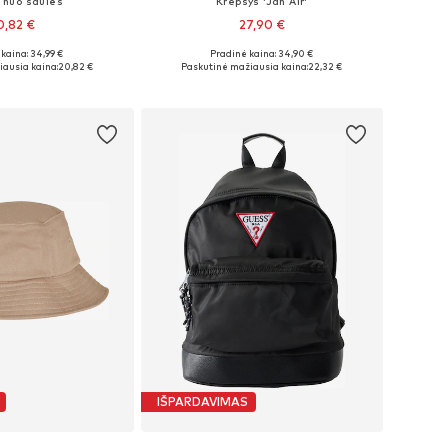
i nuo saulės
Krepšys 'Jan Air'
0,82 €
27,90 €
kaina: 34,99 €
Pradinė kaina: 34,90 €
džiai: Onesize
Galimi dydžiai: One Size
ausia kaina:
20,82 €
Paskutinė mažiausia kaina:
22,32 €
repšelį
Į krepšelį
IŠPARDAVIMAS