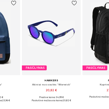
PASIŪLYMAS
PASIŪLYMAS
HAWKERS
c'
Akiniai nuo saulės 'Warwick'
Kuprin
20,82 €
2
Paskutinė mažiau
0 €
Pradinė kaina: 34,99 €
 Size
Galimi dydžiai: Onesize
Galimi dy
a:
23,96 €
Paskutinė mažiausia kaina:
20,82 €
Į krepšelį
Į k