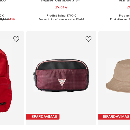
INKO'
Kuprinė 'Old Skool Grom'
Akinia
29,61 €
2
0 €
Pradinė kaina: 37,90 €
Pradinė 
, 52-54
Galimi dydžiai: One Size
Galimi dy
15,54 €
-16%
Paskutinė mažiausia kaina:
29,61 €
Paskutinė maži
Į krepšelį
Į k
IŠPARDAVIMAS
IŠPARDAVIMAS