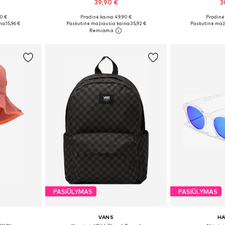
39,90 €
3
0 €
Pradinė kaina: 49,90 €
Pradinė 
 Size
Galimi dydžiai: One Size
Galimi dy
na:
15,96 €
Paskutinė mažiausia kaina:
35,92 €
Paskutinė maži
Į krepšelį
Į k
PASIŪLYMAS
PASIŪLYMAS
VANS
H