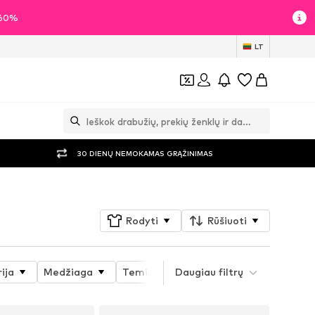
i 60%
LT
30 DIENŲ NEMOKAMAS GRĄŽINIMAS
Rodyti
Rūšiuoti
ija
Medžiaga
Teminiai pasauliai
Daugiau filtrų
Detalės