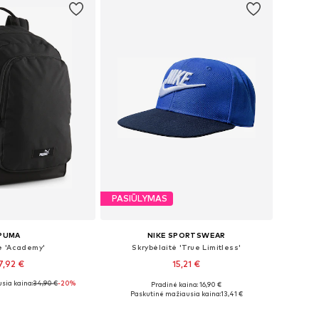
PASIŪLYMAS
PUMA
NIKE SPORTSWEAR
ė 'Academy'
Skrybėlaitė 'True Limitless'
7,92 €
15,21 €
sia kaina:
34,90 €
-20%
Pradinė kaina: 16,90 €
džiai: One Size
Galimi dydžiai: 48-54
Paskutinė mažiausia kaina:
13,41 €
repšelį
Į krepšelį