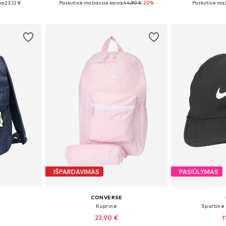
a:
23,12 €
Paskutinė mažiausia kaina:
44,90 €
-20%
Paskutinė maž
Į krepšelį
Į k
IŠPARDAVIMAS
PASIŪLYMAS
CONVERSE
Kuprinė
Sportinė
23,90 €
1