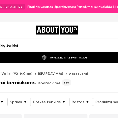
Finalinis vasaros išpardavimas: Pasiūlymai su nuolaida ik
1
D.
15
H
34
M
11
S
ABOUT
YOU
kių ženklai
APMOKĖJIMAS PRISTAČIUS
Vaikai (92-140 cm)
IŠPARDAVIMAS
Aksesuarai
rai berniukams
išpardavime
516
Spalva
Prekės ženklas
Raštas
Produktų ser