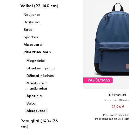
Vaikai (92-140 cm)
Naujienos
Drabužiai
Batai
Sportas
Aksesuarai
IŠPARDAVIMAS
Megztiniai
Striukės ir paltai
Džinsai ir kelnės
PASIŪLYMAS
Marškiniai ir
marškinėliai
HERSCHEL
Apatiniai
Kuprinė 'Classi
Batai
23,96 €
Aksesuarai
Pradinė kaina: 74,9
Galimi dydžiai: One
Paskutinė mažiausia kain
Paaugliai (140-176
Į krepšelį
cm)