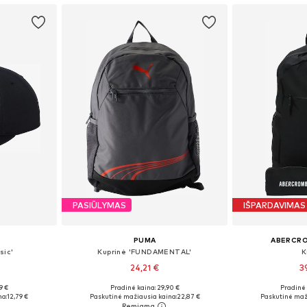
PASIŪLYMAS
IŠPARDAVIMAS
PUMA
ABERCRO
sic'
Kuprinė 'FUNDAMENTAL'
K
24,21 €
3
9 €
Pradinė kaina: 29,90 €
Pradinė 
8-54
Galimi dydžiai: One Size
Galimi dy
na:
12,79 €
Paskutinė mažiausia kaina:
22,87 €
Paskutinė maž