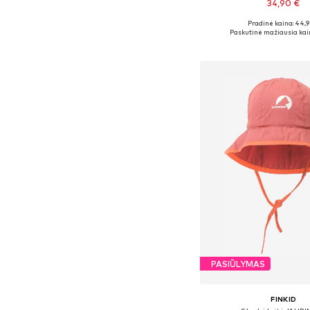
34,90 €
Pradinė kaina: 44,9
Galimi dydžiai: One
Paskutinė mažiausia kai
Į krepšelį
PASIŪLYMAS
FINKID