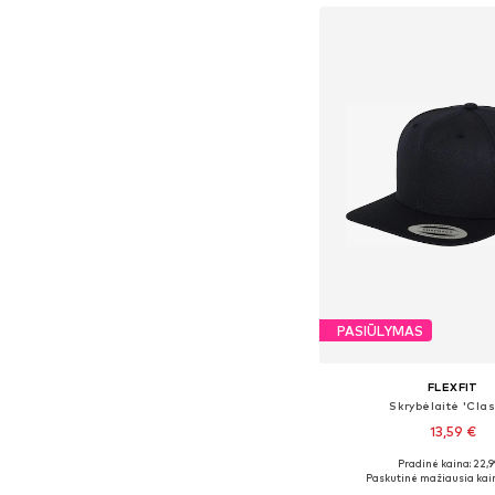
PASIŪLYMAS
FLEXFIT
Skrybėlaitė 'Clas
13,59 €
+
14
Pradinė kaina: 22,9
Galimi dydžiai: 4
Paskutinė mažiausia kai