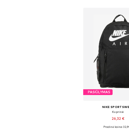
Į krepšelį
PASIŪLYMAS
NIKE SPORTSW
Kuprinė
26,32 €
Pradinė kaina: 32,9
Galimi dydžiai: One