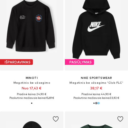
IŠPARDAVIMAS
PASIŪLYMAS
MINOTI
NIKE SPORTSWEAR
Megztinis be užsegimo
Megztinis be užsegimo 'Club FLC'
Nuo 17,43 €
38,17 €
Pradinė kaina: 24,90 €
Pradinė kaina: 44,90 €
Paskutinė mažiausia kaina:
15,69 €
Paskutinė mažiausia kaina:
33,92 €