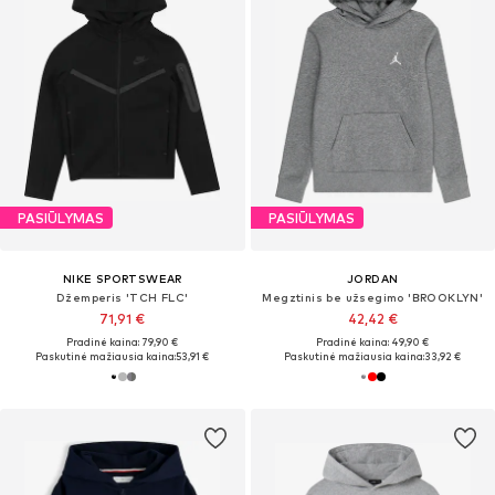
PASIŪLYMAS
PASIŪLYMAS
NIKE SPORTSWEAR
JORDAN
Džemperis 'TCH FLC'
Megztinis be užsegimo 'BROOKLYN'
71,91 €
42,42 €
Pradinė kaina: 79,90 €
Pradinė kaina: 49,90 €
Paskutinė mažiausia kaina:
53,91 €
Paskutinė mažiausia kaina:
33,92 €