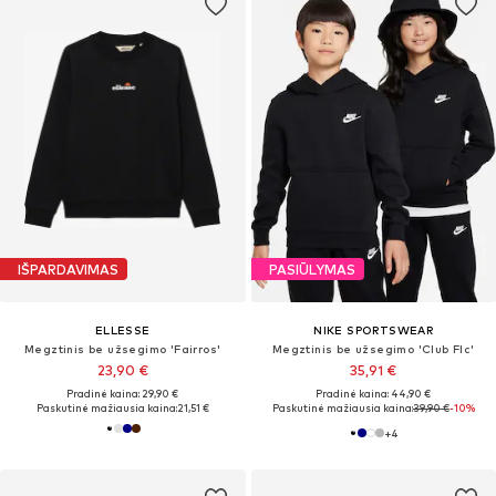
IŠPARDAVIMAS
PASIŪLYMAS
ELLESSE
NIKE SPORTSWEAR
Megztinis be užsegimo 'Fairros'
Megztinis be užsegimo 'Club Flc'
23,90 €
35,91 €
Pradinė kaina: 29,90 €
Pradinė kaina: 44,90 €
Paskutinė mažiausia kaina:
21,51 €
Paskutinė mažiausia kaina:
39,90 €
-10%
+
4