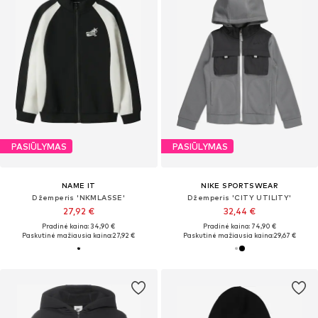
PASIŪLYMAS
PASIŪLYMAS
NAME IT
NIKE SPORTSWEAR
Džemperis 'NKMLASSE'
Džemperis 'CITY UTILITY'
27,92 €
32,44 €
Pradinė kaina: 34,90 €
Pradinė kaina: 74,90 €
Paskutinė mažiausia kaina:
27,92 €
Paskutinė mažiausia kaina:
29,67 €