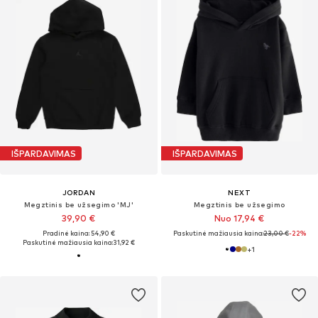
IŠPARDAVIMAS
IŠPARDAVIMAS
JORDAN
NEXT
Megztinis be užsegimo 'MJ'
Megztinis be užsegimo
39,90 €
Nuo 17,94 €
Pradinė kaina: 54,90 €
Paskutinė mažiausia kaina:
23,00 €
-22%
Paskutinė mažiausia kaina:
31,92 €
+
1