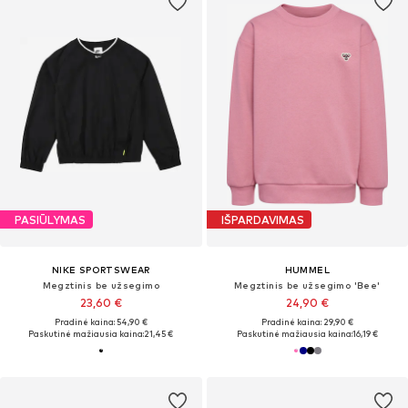
PASIŪLYMAS
IŠPARDAVIMAS
NIKE SPORTSWEAR
HUMMEL
Megztinis be užsegimo
Megztinis be užsegimo 'Bee'
23,60 €
24,90 €
Pradinė kaina: 54,90 €
Pradinė kaina: 29,90 €
Paskutinė mažiausia kaina:
21,45 €
Paskutinė mažiausia kaina:
16,19 €