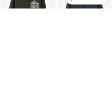
PASIŪLYMAS
PASIŪLYMAS
NAME IT
NAME IT
Džemperis 'NKMVOLTINUS'
Džemperis 'NKMVimo'
21,52 €
24,21 €
Pradinė kaina: 26,90 €
Pradinė kaina: 26,90 €
Paskutinė mažiausia kaina:
21,52 €
Paskutinė mažiausia kaina:
20,32 €