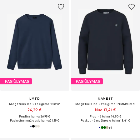
PASIŪLYMAS
PASIŪLYMAS
LMTD
NAME IT
Megztinis be užsegimo 'Nizu'
Megztinis be užsegimo 'NMMVimo'
24,29 €
Nuo 13,41 €
Pradinė kaina: 26,99 €
Pradinė kaina: 14,90 €
Paskutinė mažiausia kaina:
21,59 €
Paskutinė mažiausia kaina:
13,41 €
+
9