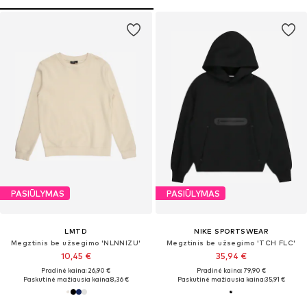
PASIŪLYMAS
PASIŪLYMAS
LMTD
NIKE SPORTSWEAR
Megztinis be užsegimo 'NLNNIZU'
Megztinis be užsegimo 'TCH FLC'
10,45 €
35,94 €
Pradinė kaina: 26,90 €
Pradinė kaina: 79,90 €
Paskutinė mažiausia kaina:
8,36 €
Paskutinė mažiausia kaina:
35,91 €