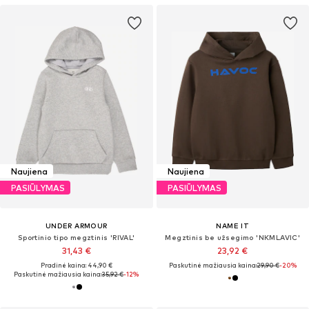
Naujiena
Naujiena
PASIŪLYMAS
PASIŪLYMAS
UNDER ARMOUR
NAME IT
Sportinio tipo megztinis 'RIVAL'
Megztinis be užsegimo 'NKMLAVIC'
31,43 €
23,92 €
Pradinė kaina: 44,90 €
Paskutinė mažiausia kaina:
29,90 €
-20%
Paskutinė mažiausia kaina:
35,92 €
-12%