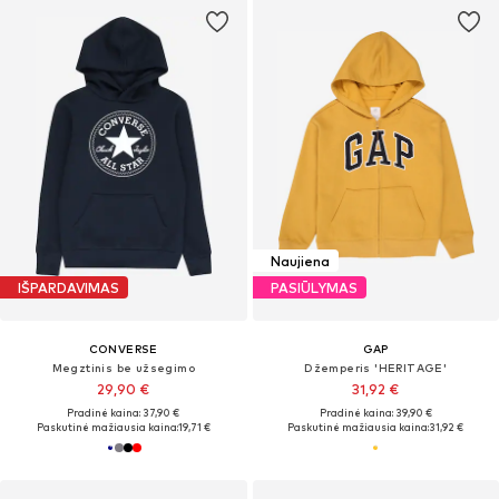
Naujiena
IŠPARDAVIMAS
PASIŪLYMAS
CONVERSE
GAP
Megztinis be užsegimo
Džemperis 'HERITAGE'
29,90 €
31,92 €
Pradinė kaina: 37,90 €
Pradinė kaina: 39,90 €
Paskutinė mažiausia kaina:
19,71 €
Paskutinė mažiausia kaina:
31,92 €