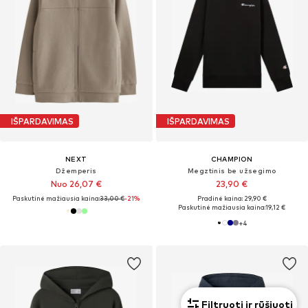
IŠPARDAVIMAS
IŠPARDAVIMAS
NEXT
CHAMPION
Džemperis
Megztinis be užsegimo
Nuo 26,07 €
23,90 €
Paskutinė mažiausia kaina:
33,00 €
-21%
Pradinė kaina: 29,90 €
Paskutinė mažiausia kaina:
19,12 €
+
4
Filtruoti ir rūšiuoti