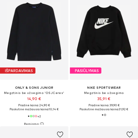
IŠPARDAVIMAS
PASIŪLYMAS
ONLY & SONS JUNIOR
NIKE SPORTSWEAR
Megztinis be užsegimo 'OSJCeres'
Megztinis be užsegimo
14,90 €
35,91 €
Pradinė kaina: 24,90 €
Pradinė kaina: 39,90 €
Paskutinė mažiausia kaina:
10,14 €
Paskutinė mažiausia kaina:
31,92 €
+
2