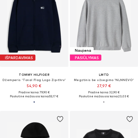
Naujiena
IŠPARDAVIMAS
PASIŪLYMAS
TOMMY HILFIGER
LMTD
Džemperis 'Tonal Flag Logo Zip-thru'
Megztinis be užsegimo 'NLNNEVO'
54,90 €
27,97 €
Pradinė kaina: 79,90 €
Pradinė kaina: 32,90 €
Paskutinė mažiausia kaina:
55,17 €
Paskutinė mažiausia kaina:
23,03 €