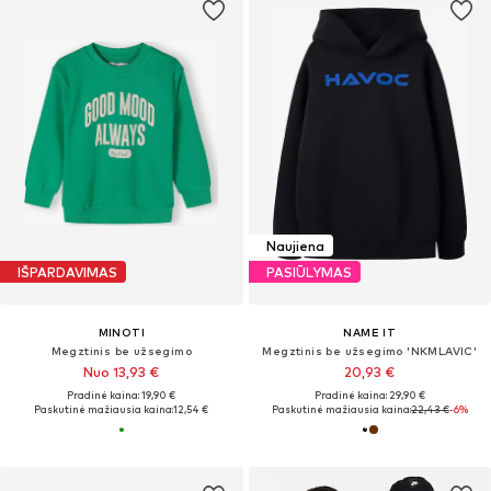
Naujiena
IŠPARDAVIMAS
PASIŪLYMAS
MINOTI
NAME IT
Megztinis be užsegimo
Megztinis be užsegimo 'NKMLAVIC'
Nuo 13,93 €
20,93 €
Pradinė kaina: 19,90 €
Pradinė kaina: 29,90 €
Paskutinė mažiausia kaina:
12,54 €
Paskutinė mažiausia kaina:
22,43 €
-6%