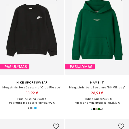
PASIŪLYMAS
PASIŪLYMAS
NIKE SPORTSWEAR
NAME IT
Megztinis be užsegimo 'Club Fleece'
Megztinis be užsegimo 'NKMBrody'
33,92 €
26,91 €
Pradinė kaina: 39,90 €
Pradinė kaina: 29,90 €
Paskutinė mažiausia kaina:
27,92 €
Paskutinė mažiausia kaina:
21,17 €
+
4