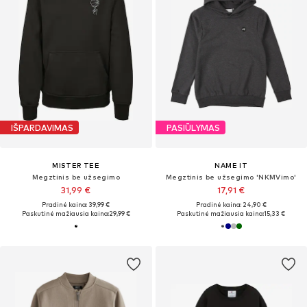
IŠPARDAVIMAS
PASIŪLYMAS
MISTER TEE
NAME IT
Megztinis be užsegimo
Megztinis be užsegimo 'NKMVimo'
31,99 €
17,91 €
Pradinė kaina: 39,99 €
Pradinė kaina: 24,90 €
Paskutinė mažiausia kaina:
29,99 €
Paskutinė mažiausia kaina:
15,33 €