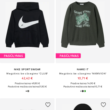
PASIŪLYMAS
PASIŪLYMAS
NIKE SPORTSWEAR
NAME IT
Megztinis be užsegimo 'CLUB'
Megztinis be užsegimo 'NKMVION'
42,42 €
10,71 €
Pradinė kaina: 49,90 €
Pradinė kaina: 14,90 €
Paskutinė mažiausia kaina:
31,92 €
Paskutinė mažiausia kaina:
10,71 €