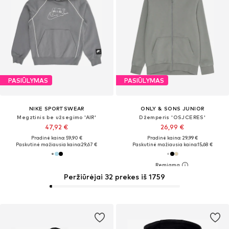
PASIŪLYMAS
PASIŪLYMAS
NIKE SPORTSWEAR
ONLY & SONS JUNIOR
Megztinis be užsegimo 'AIR'
Džemperis 'OSJCERES'
47,92 €
26,99 €
Pradinė kaina: 59,90 €
Pradinė kaina: 29,99 €
Paskutinė mažiausia kaina:
29,67 €
Paskutinė mažiausia kaina:
15,68 €
Peržiūrėjai 32 prekes iš 1759