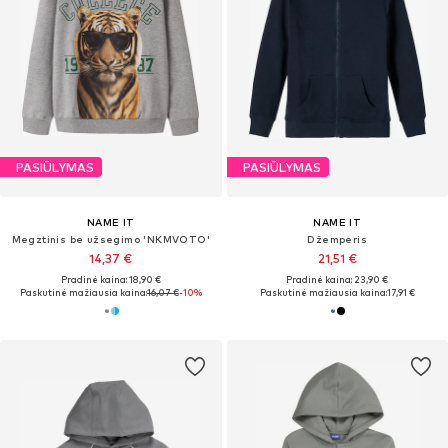
PASIŪLYMAS
PASIŪLYMAS
NAME IT
NAME IT
Megztinis be užsegimo 'NKMVOTO'
Džemperis
14,37 €
21,51 €
Pradinė kaina: 18,90 €
Pradinė kaina: 23,90 €
Paskutinė mažiausia kaina:
16,07 €
-10%
Paskutinė mažiausia kaina:
17,91 €