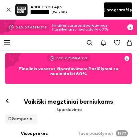
ABOUT YOU App
Į programėlę
(152 700)
Finalinis vasaros išpardavimas:
02
D.
07
H
58
M
49
S
Pasiūlymai su nuolaida iki 60%
02
D.
07
H
58
M
49
S
Finalinis vasaros išpardavimas: Pasiūlymai su
nuolaida iki 60%
Vaikiški megztiniai berniukams
išpardavime
Džemperiai
Visos prekės
Tavo pasiūlymai
1577