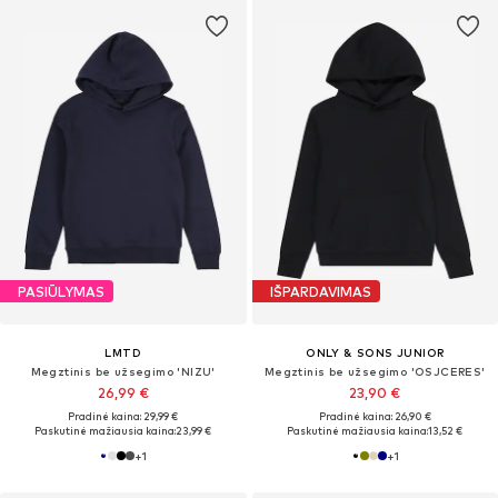
PASIŪLYMAS
IŠPARDAVIMAS
LMTD
ONLY & SONS JUNIOR
Megztinis be užsegimo 'NIZU'
Megztinis be užsegimo 'OSJCERES'
26,99 €
23,90 €
Pradinė kaina: 29,99 €
Pradinė kaina: 26,90 €
Paskutinė mažiausia kaina:
23,99 €
Paskutinė mažiausia kaina:
13,52 €
+
1
+
1