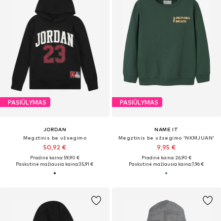
PASIŪLYMAS
PASIŪLYMAS
JORDAN
NAME IT
Megztinis be užsegimo
Megztinis be užsegimo 'NKMJUAN'
50,92 €
9,95 €
Pradinė kaina: 59,90 €
Pradinė kaina: 26,90 €
Paskutinė mažiausia kaina:
35,91 €
Paskutinė mažiausia kaina:
7,96 €