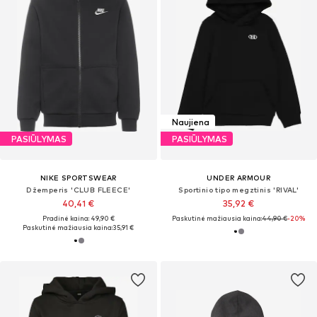
Naujiena
PASIŪLYMAS
PASIŪLYMAS
NIKE SPORTSWEAR
UNDER ARMOUR
Džemperis 'CLUB FLEECE'
Sportinio tipo megztinis 'RIVAL'
40,41 €
35,92 €
Pradinė kaina: 49,90 €
Paskutinė mažiausia kaina:
44,90 €
-20%
Paskutinė mažiausia kaina:
35,91 €