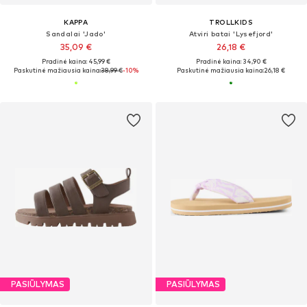
KAPPA
TROLLKIDS
Sandalai 'Jado'
Atviri batai 'Lysefjord'
35,09 €
26,18 €
Pradinė kaina: 45,99 €
Pradinė kaina: 34,90 €
Paskutinė mažiausia kaina:
38,99 €
-10%
Paskutinė mažiausia kaina:
26,18 €
PASIŪLYMAS
PASIŪLYMAS