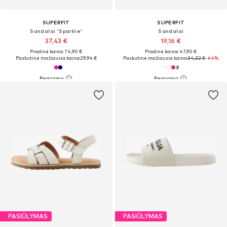
SUPERFIT
SUPERFIT
Sandalai 'Sparkle'
Sandalai
37,43 €
19,16 €
Pradinė kaina: 74,90 €
Pradinė kaina: 47,90 €
Paskutinė mažiausia kaina:
29,94 €
Paskutinė mažiausia kaina:
34,32 €
-44%
PASIŪLYMAS
PASIŪLYMAS