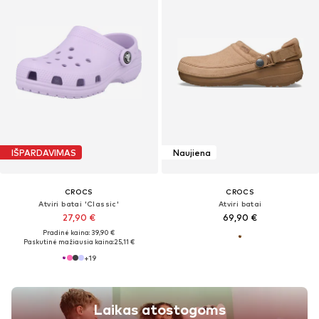
IŠPARDAVIMAS
Naujiena
CROCS
CROCS
Atviri batai 'Classic'
Atviri batai
27,90 €
69,90 €
Pradinė kaina: 39,90 €
Paskutinė mažiausia kaina:
25,11 €
+
19
Laikas atostogoms