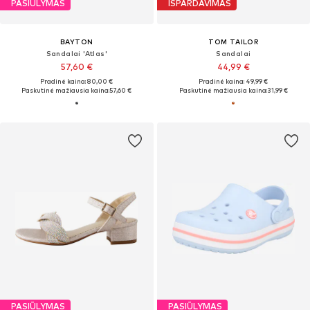
PASIŪLYMAS
IŠPARDAVIMAS
BAYTON
TOM TAILOR
Sandalai 'Atlas'
Sandalai
57,60 €
44,99 €
Pradinė kaina: 80,00 €
Pradinė kaina: 49,99 €
Paskutinė mažiausia kaina:
57,60 €
Paskutinė mažiausia kaina:
31,99 €
PASIŪLYMAS
PASIŪLYMAS