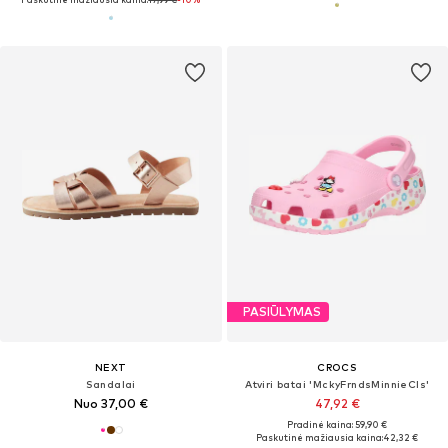
PASIŪLYMAS
NEXT
CROCS
Sandalai
Atviri batai 'MckyFrndsMinnieCls'
Nuo 37,00 €
47,92 €
Pradinė kaina: 59,90 €
Paskutinė mažiausia kaina:
42,32 €