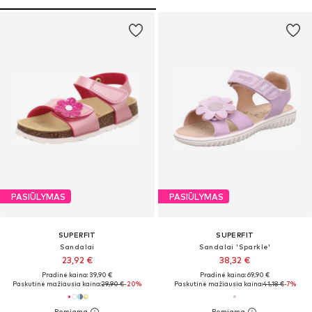
PASIŪLYMAS
PASIŪLYMAS
SUPERFIT
SUPERFIT
Sandalai
Sandalai 'Sparkle'
23,92 €
38,32 €
Pradinė kaina: 39,90 €
Pradinė kaina: 69,90 €
Paskutinė mažiausia kaina:
29,90 €
-20%
Paskutinė mažiausia kaina:
41,18 €
-7%