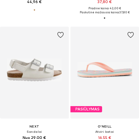
44,96 €
37,80 €
Pradinė kaina: 42,00 €
Paskutinė mažiausia kaina:
37,80 €
PASIŪLYMAS
NEXT
O'NEILL
Sandalai
Atviri batai
Nuo 29,00 €
16,55 €