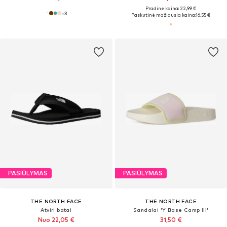
Pradinė kaina: 22,99 €
+
3
Paskutinė mažiausia kaina:
16,55 €
PASIŪLYMAS
PASIŪLYMAS
THE NORTH FACE
THE NORTH FACE
Atviri batai
Sandalai 'Y Base Camp III'
Nuo 22,05 €
31,50 €