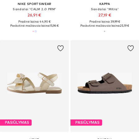
NIKE SPORTSWEAR
KAPPA
Sandalai 'CALM 2.0 PRM'
Sandalai 'Mitra'
26,91 €
27,19 €
Pradinė kaina: 44,90 €
Pradinė kaina: 39,99 €
Paskutinė mažiausia kaina:
15,96 €
Paskutinė mažiausia kaina:
25,19 €
PASIŪLYMAS
PASIŪLYMAS