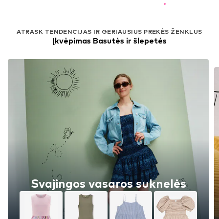
ATRASK TENDENCIJAS IR GERIAUSIUS PREKĖS ŽENKLUS
Įkvėpimas Basutės ir šlepetės
Svajingos vasaros suknelės