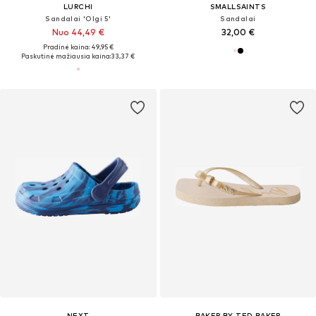
LURCHI
SMALLSAINTS
Sandalai 'Olgi 5'
Sandalai
Nuo 44,49 €
32,00 €
Pradinė kaina: 49,95 €
Paskutinė mažiausia kaina:
33,37 €
NEXT
BAKER BY TED BAKER