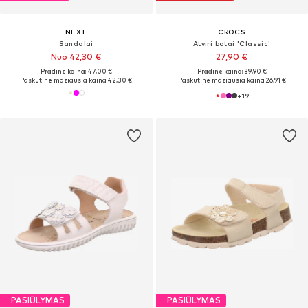
NEXT
CROCS
Sandalai
Atviri batai 'Classic'
Nuo 42,30 €
27,90 €
Pradinė kaina: 47,00 €
Pradinė kaina: 39,90 €
Paskutinė mažiausia kaina:
42,30 €
Paskutinė mažiausia kaina:
26,91 €
+
19
PASIŪLYMAS
PASIŪLYMAS