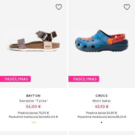
PASIŪLYMAS
PASIŪLYMAS
BAYTON
CROCS
Sandalai 'Tyche'
Atviri batai
54,00 €
43,92 €
Pradinė kaina: 75,00 €
Pradinė kaina: 54,90 €
Paskutinė mažiausia kaina:
54,00 €
Paskutinė mažiausia kaina:
38,32 €