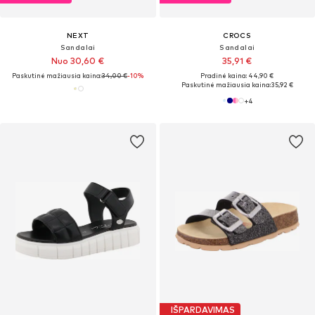
NEXT
CROCS
Sandalai
Sandalai
Nuo 30,60 €
35,91 €
Paskutinė mažiausia kaina:
34,00 €
-10%
Pradinė kaina: 44,90 €
Paskutinė mažiausia kaina:
35,92 €
+
4
IŠPARDAVIMAS