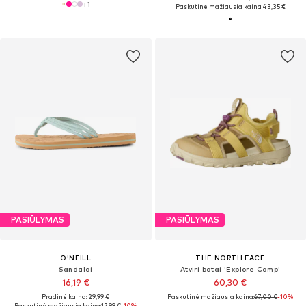
+
1
Paskutinė mažiausia kaina:
43,35 €
PASIŪLYMAS
PASIŪLYMAS
O'NEILL
THE NORTH FACE
Sandalai
Atviri batai 'Explore Camp'
16,19 €
60,30 €
Pradinė kaina: 29,99 €
Paskutinė mažiausia kaina:
67,00 €
-10%
Paskutinė mažiausia kaina:
17,99 €
-10%