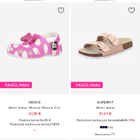
PASIŪLYMAS
PASIŪLYMAS
CROCS
SUPERFIT
Atviri batai 'Minnie Mouse Cls'
Atviri batai
41,18 €
31,41 €
Pradinė kaina: 54,90 €
Paskutinė mažiausia kaina:
34,90 €
-10%
Paskutinė mažiausia kaina:
27,89 €
+
14