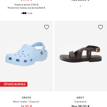
Pradinė kaina: 37,90 €
Paskutinė mažiausia kaina:
29,61 €
+
14
IŠPARDAVIMAS
CROCS
NEXT
Atviri batai 'Classic'
Sandalai
34,90 €
Nuo 38,00 €