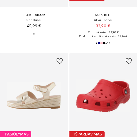
TOM TAILOR
SUPERFIT
Sandalai
Atviri batai
45,99 €
32,90 €
Pradinė kaina: 37,90 €
Paskutinė mažiausia kaina:
31,26 €
+
14
PASIŪLYMAS
IŠPARDAVIMAS