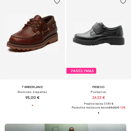
PASIŪLYMAS
TIMBERLAND
FRIBOO
Naminės šlepetės
Pusbačiai
95,00 €
26,53 €
Pradinė kaina: 37,90 €
Paskutinė mažiausia kaina:
30,32 €
-12%