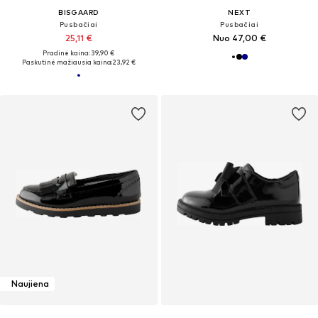
BISGAARD
NEXT
Pusbačiai
Pusbačiai
25,11 €
Nuo 47,00 €
Pradinė kaina: 39,90 €
Paskutinė mažiausia kaina:
23,92 €
Naujiena