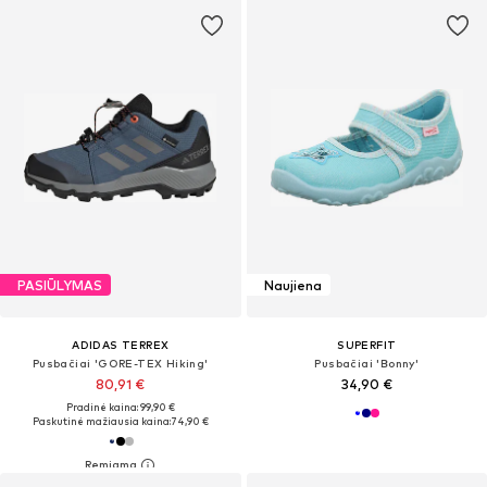
PASIŪLYMAS
Naujiena
ADIDAS TERREX
SUPERFIT
Pusbačiai 'GORE-TEX Hiking'
Pusbačiai 'Bonny'
80,91 €
34,90 €
Pradinė kaina: 99,90 €
Paskutinė mažiausia kaina:
74,90 €