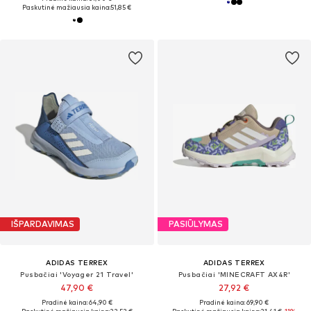
Paskutinė mažiausia kaina:
51,85 €
IŠPARDAVIMAS
PASIŪLYMAS
ADIDAS TERREX
ADIDAS TERREX
Pusbačiai 'Voyager 21 Travel'
Pusbačiai 'MINECRAFT AX4R'
47,90 €
27,92 €
Pradinė kaina: 64,90 €
Pradinė kaina: 69,90 €