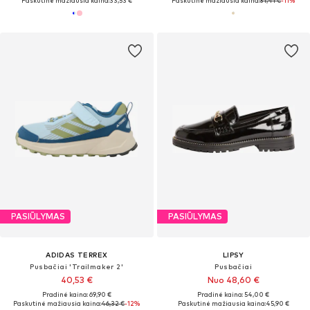
Paskutinė mažiausia kaina:
33,53 €
Paskutinė mažiausia kaina:
31,41 €
-11%
PASIŪLYMAS
PASIŪLYMAS
ADIDAS TERREX
LIPSY
Pusbačiai 'Trailmaker 2'
Pusbačiai
40,53 €
Nuo 48,60 €
Pradinė kaina: 69,90 €
Pradinė kaina: 54,00 €
Paskutinė mažiausia kaina:
46,32 €
-12%
Paskutinė mažiausia kaina:
45,90 €