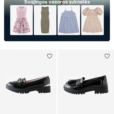
Svajingos vasaros suknelės