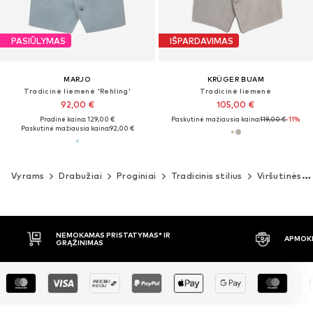
PASIŪLYMAS
IŠPARDAVIMAS
MARJO
KRÜGER BUAM
Tradicinė liemenė 'Rehling'
Tradicinė liemenė
92,00 €
105,00 €
Pradinė kaina: 129,00 €
Paskutinė mažiausia kaina:
119,00 €
-11%
Paskutinė mažiausia kaina:
92,00 €
Vyrams
Drabužiai
Proginiai
Tradicinis stilius
Viršutinės dalys
APMOKĖJIMAS PRISTAČIUS
30 DIENŲ 