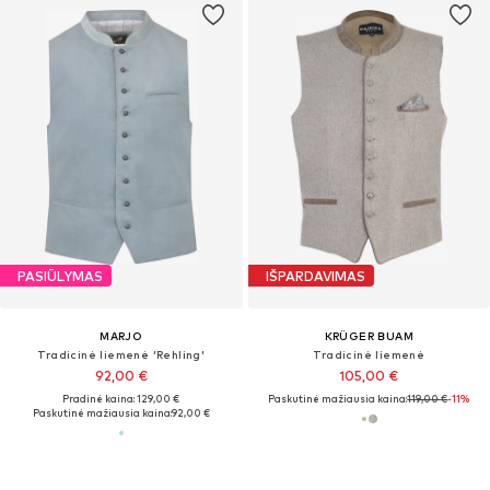
PASIŪLYMAS
IŠPARDAVIMAS
MARJO
KRÜGER BUAM
Tradicinė liemenė 'Rehling'
Tradicinė liemenė
92,00 €
105,00 €
Pradinė kaina: 129,00 €
Paskutinė mažiausia kaina:
119,00 €
-11%
Paskutinė mažiausia kaina:
92,00 €