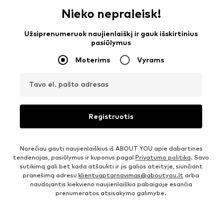
Nieko nepraleisk!
Užsiprenumeruok naujienlaiškį ir gauk išskirtinius
pasiūlymus
Moterims
Vyrams
Tavo el. pašto adresas
Registruotis
Norėčiau gauti naujienlaiškius iš ABOUT YOU apie dabartines
tendencijas, pasiūlymus ir kuponus pagal
Privatumo politika
. Savo
sutikimą gali bet kada atšaukti ir jis galios ateityje, siunčiant
pranešimą adresu
klientuaptarnavimas@aboutyou.lt
arba
naudojantis kiekvieno naujienlaiškio pabaigoje esančia
prenumeratos atsisakymo galimybe.