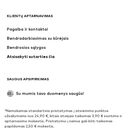
Marškinėliai
Džinsai
KLIENTŲ APTARNAVIMAS
Striukės
Treningo dalys
Kelnės
Marškiniai
Pagalba ir kontaktai
Apatiniai
Megztiniai
Bendradarbiavimas su kūrėjais
Kostiumai ir švarkai
Paltai
Bendrosios sąlygos
Maudymosi drabužiai
Dideli dydžiai
Atsisakyti sutarties čia
Proginiai
Išskirtiniai
Antrinis panaudojimas
BATAI
SAUGUS APSIPIRKIMAS
Naujienos
Šiuo metu paklausu
Su mumis tavo duomenys saugūs!
Batai ir auliniai batai
Sportbačiai
Bateliai
Sportiniai batai
*Nemokamas standartinis pristatymas į atsiėmimo punktus
Atviri batai
Išskirtiniai
užsakymams nuo 24,90 €, kitais atvejais taikomas 3,90 € siuntimo ir
aptarnavimo mokestis. Pristatymui į namus gali būti taikomas
papildomas 2,50 € mokestis.
SPORTAS