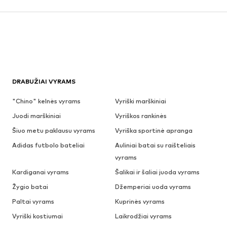
DRABUŽIAI VYRAMS
"Chino" kelnės vyrams
Vyriški marškiniai
Juodi marškiniai
Vyriškos rankinės
Šiuo metu paklausu vyrams
Vyriška sportinė apranga
Adidas futbolo bateliai
Auliniai batai su raišteliais
vyrams
Kardiganai vyrams
Šalikai ir šaliai juoda vyrams
Žygio batai
Džemperiai uoda vyrams
Paltai vyrams
Kuprinės vyrams
Vyriški kostiumai
Laikrodžiai vyrams