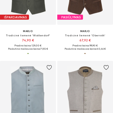
IŠPARDAVIMAS
PASIŪLYMAS
MARJO
MARJO
Tradicinė liemenė 'Wattendorf'
Tradicinė liemenė 'Oberroth'
74,90 €
67,92 €
Pradinė kaina: 129,00 €
Pradinė kaina: 99,90 €
Paskutinė mažiausia kaina:
71,92 €
Paskutinė mažiausia kaina:
40,46 €