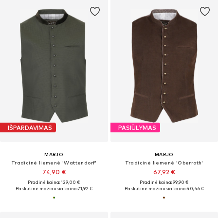
IŠPARDAVIMAS
PASIŪLYMAS
MARJO
MARJO
Tradicinė liemenė 'Wattendorf'
Tradicinė liemenė 'Oberroth'
74,90 €
67,92 €
Pradinė kaina: 129,00 €
Pradinė kaina: 99,90 €
Paskutinė mažiausia kaina:
71,92 €
Paskutinė mažiausia kaina:
40,46 €