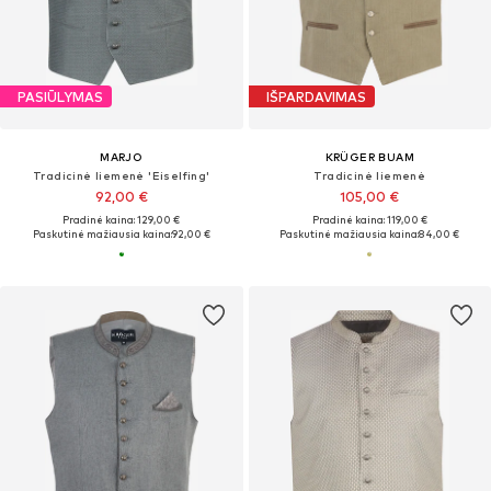
PASIŪLYMAS
IŠPARDAVIMAS
MARJO
KRÜGER BUAM
Tradicinė liemenė 'Eiselfing'
Tradicinė liemenė
92,00 €
105,00 €
Pradinė kaina: 129,00 €
Pradinė kaina: 119,00 €
Paskutinė mažiausia kaina:
92,00 €
Paskutinė mažiausia kaina:
84,00 €