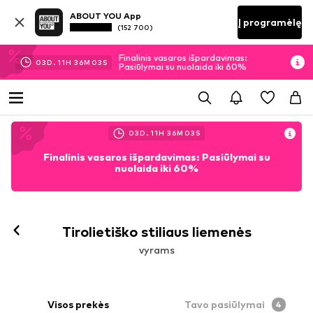
ABOUT YOU App
Į programėlę
(152 700)
Finalinis vasaros išpardavimas:
03
D.
11
H
36
M
02
S
Pasiūlymai su nuolaida iki 60%
03
D.
11
H
36
M
02
S
Finalinis vasaros išpardavimas: Pasiūlymai su
nuolaida iki 60%
Tirolietiško stiliaus liemenės
vyrams
Visos prekės
Tavo pasiūlymai
4