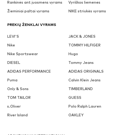
Rankinės ant juosmens vyrams
Vyriškos liemenes
Žieminiai paltai vyrams
NIKE striukės vyrams
PREKIŲ ŽENKLAI VYRAMS
LEVI'S
JACK & JONES
Nike
TOMMY HILFIGER
Nike Sportswear
Hugo
DIESEL
Tommy Jeans
ADIDAS PERFORMANCE
ADIDAS ORIGINALS
Puma
Calvin Klein Jeans
Only & Sons
TIMBERLAND
TOM TAILOR
GUESS
s.Oliver
Polo Ralph Lauren
River Island
OAKLEY