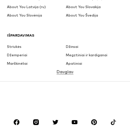
About You Latvija (ru)
About You Slovakija
About You Slovėnija
About You Švedija
IŠPARDAVIMAS
Striukės
Džinsai
Džemperiai
Megztiniai ir kardiganai
Marškinėliai
Apatiniai
Daugiau
Kelnės
Marškiniai
Paltai
Kostiumai ir švarkai
Maudymosi drabužiai
Dideli dydžiai
Batai
Sportas
Aksesuarai
Premium
DRABUŽIAI
Naujienos
Šiuo metu paklausu