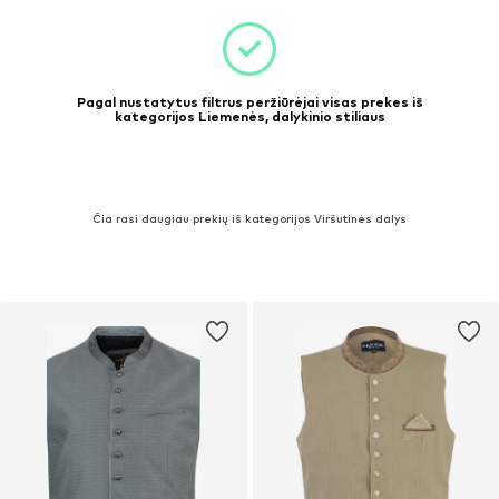
Pagal nustatytus filtrus peržiūrėjai visas prekes iš
kategorijos Liemenės, dalykinio stiliaus
Čia rasi daugiau prekių iš kategorijos Viršutinės dalys