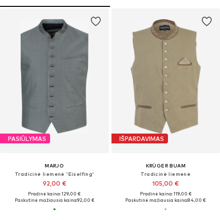
PASIŪLYMAS
IŠPARDAVIMAS
MARJO
KRÜGER BUAM
Tradicinė liemenė 'Eiselfing'
Tradicinė liemenė
92,00 €
105,00 €
Pradinė kaina: 129,00 €
Pradinė kaina: 119,00 €
Paskutinė mažiausia kaina:
92,00 €
Paskutinė mažiausia kaina:
84,00 €