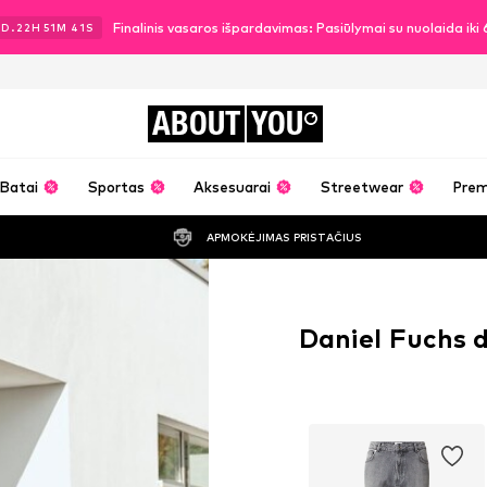
Finalinis vasaros išpardavimas: Pasiūlymai su nuolaida ik
1
D.
22
H
51
M
39
S
ABOUT
YOU
Batai
Sportas
Aksesuarai
Streetwear
Pre
APMOKĖJIMAS PRISTAČIUS
Daniel Fuchs 