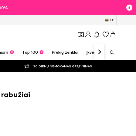
i 60%
LT
mium
Top 100
Prekių ženklai
Įkvėpimas
30 DIENŲ NEMOKAMAS GRĄŽINIMAS
drabužiai