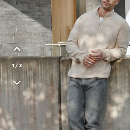
1
/
3