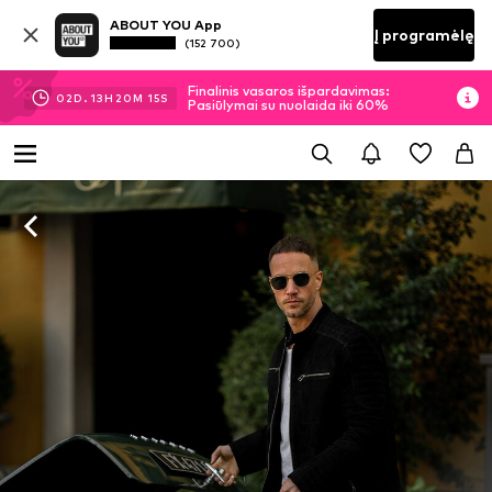
ABOUT YOU App
Į programėlę
(152 700)
Finalinis vasaros išpardavimas:
02
D.
13
H
20
M
14
S
Pasiūlymai su nuolaida iki 60%