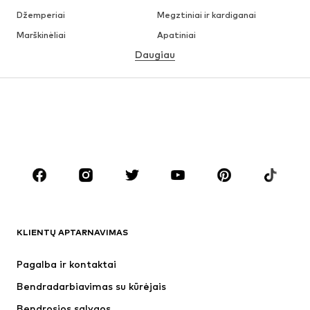
Džemperiai
Megztiniai ir kardiganai
Marškinėliai
Apatiniai
Daugiau
Kelnės
Marškiniai
Paltai
Kostiumai ir švarkai
Maudymosi drabužiai
Dideli dydžiai
Batai
Sportas
Aksesuarai
Premium
DRABUŽIAI
Naujienos
Šiuo metu paklausu
Marškinėliai
Džinsai
KLIENTŲ APTARNAVIMAS
Striukės
Treningo dalys
Kelnės
Marškiniai
Pagalba ir kontaktai
Apatiniai
Megztiniai
Bendradarbiavimas su kūrėjais
Kostiumai ir švarkai
Paltai
Bendrosios sąlygos