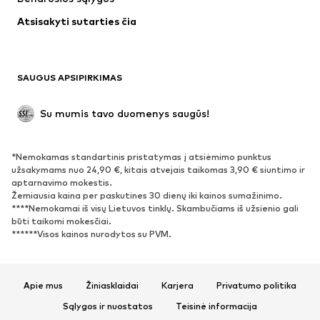
Maudymosi drabužiai
Dideli dydžiai
Atsisakyti sutarties čia
Proginiai
Išskirtiniai
Antrinis panaudojimas
BATAI
SAUGUS APSIPIRKIMAS
Naujienos
Šiuo metu paklausu
Su mumis tavo duomenys saugūs!
Batai ir auliniai batai
Sportbačiai
Bateliai
Sportiniai batai
*Nemokamas standartinis pristatymas į atsiėmimo punktus
Atviri batai
Išskirtiniai
užsakymams nuo 24,90 €, kitais atvejais taikomas 3,90 € siuntimo ir
aptarnavimo mokestis.
Žemiausia kaina per paskutines 30 dienų iki kainos sumažinimo.
SPORTAS
****Nemokamai iš visų Lietuvos tinklų. Skambučiams iš užsienio gali
būti taikomi mokesčiai.
Sportiniai drabužiai
Sporto šakos
******Visos kainos nurodytos su PVM.
Sportiniai batai
Sportinės kuprinės ir krepšiai
Aksesuarai sportui
Apie mus
Žiniasklaidai
Karjera
Privatumo politika
AKSESUARAI
Sąlygos ir nuostatos
Teisinė informacija