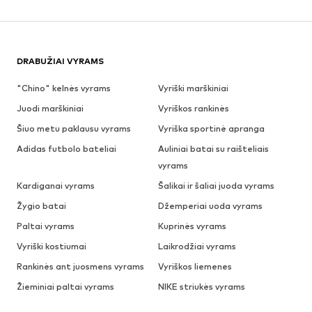
DRABUŽIAI VYRAMS
"Chino" kelnės vyrams
Vyriški marškiniai
Juodi marškiniai
Vyriškos rankinės
Šiuo metu paklausu vyrams
Vyriška sportinė apranga
Adidas futbolo bateliai
Auliniai batai su raišteliais
vyrams
Kardiganai vyrams
Šalikai ir šaliai juoda vyrams
Žygio batai
Džemperiai uoda vyrams
Paltai vyrams
Kuprinės vyrams
Vyriški kostiumai
Laikrodžiai vyrams
Rankinės ant juosmens vyrams
Vyriškos liemenes
Žieminiai paltai vyrams
NIKE striukės vyrams