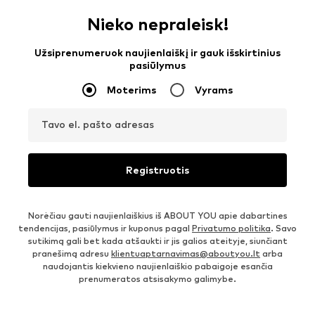
Nieko nepraleisk!
Užsiprenumeruok naujienlaiškį ir gauk išskirtinius
pasiūlymus
Moterims
Vyrams
Tavo el. pašto adresas
Registruotis
Norėčiau gauti naujienlaiškius iš ABOUT YOU apie dabartines
tendencijas, pasiūlymus ir kuponus pagal
Privatumo politika
. Savo
sutikimą gali bet kada atšaukti ir jis galios ateityje, siunčiant
pranešimą adresu
klientuaptarnavimas@aboutyou.lt
arba
naudojantis kiekvieno naujienlaiškio pabaigoje esančia
prenumeratos atsisakymo galimybe.