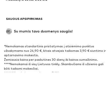
Proginiai
Išskirtiniai
Antrinis panaudojimas
BATAI
SAUGUS APSIPIRKIMAS
Naujienos
Šiuo metu paklausu
Su mumis tavo duomenys saugūs!
Batai ir auliniai batai
Sportbačiai
Bateliai
Sportiniai batai
*Nemokamas standartinis pristatymas į atsiėmimo punktus
Atviri batai
Išskirtiniai
užsakymams nuo 24,90 €, kitais atvejais taikomas 3,90 € siuntimo ir
aptarnavimo mokestis.
Žemiausia kaina per paskutines 30 dienų iki kainos sumažinimo.
SPORTAS
****Nemokamai iš visų Lietuvos tinklų. Skambučiams iš užsienio gali
būti taikomi mokesčiai.
Sportiniai drabužiai
Sporto šakos
******Visos kainos nurodytos su PVM.
Sportiniai batai
Sportinės kuprinės ir krepšiai
Aksesuarai sportui
Apie mus
Žiniasklaidai
Karjera
Privatumo politika
AKSESUARAI
Sąlygos ir nuostatos
Teisinė informacija
Prieinamumas
Produkto sauga
Naujienos
Kepurės