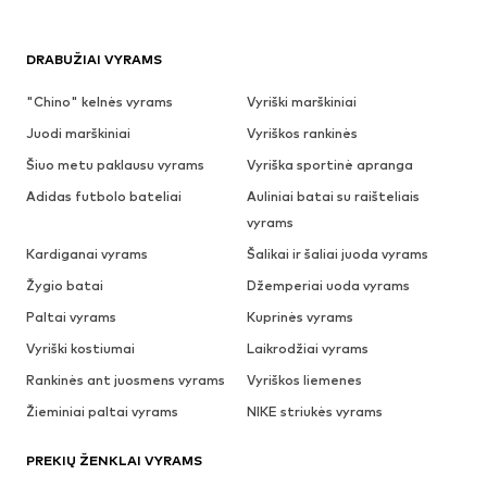
DRABUŽIAI VYRAMS
"Chino" kelnės vyrams
Vyriški marškiniai
Juodi marškiniai
Vyriškos rankinės
Šiuo metu paklausu vyrams
Vyriška sportinė apranga
Adidas futbolo bateliai
Auliniai batai su raišteliais
vyrams
Kardiganai vyrams
Šalikai ir šaliai juoda vyrams
Žygio batai
Džemperiai uoda vyrams
Paltai vyrams
Kuprinės vyrams
Vyriški kostiumai
Laikrodžiai vyrams
Rankinės ant juosmens vyrams
Vyriškos liemenes
Žieminiai paltai vyrams
NIKE striukės vyrams
PREKIŲ ŽENKLAI VYRAMS