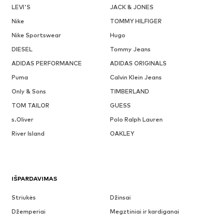
LEVI'S
JACK & JONES
Nike
TOMMY HILFIGER
Nike Sportswear
Hugo
DIESEL
Tommy Jeans
ADIDAS PERFORMANCE
ADIDAS ORIGINALS
Puma
Calvin Klein Jeans
Only & Sons
TIMBERLAND
TOM TAILOR
GUESS
s.Oliver
Polo Ralph Lauren
River Island
OAKLEY
IŠPARDAVIMAS
Striukės
Džinsai
Džemperiai
Megztiniai ir kardiganai