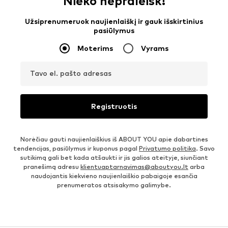
Nieko nepraleisk!
Užsiprenumeruok naujienlaiškį ir gauk išskirtinius
pasiūlymus
Moterims
Vyrams
Tavo el. pašto adresas
Registruotis
Norėčiau gauti naujienlaiškius iš ABOUT YOU apie dabartines
tendencijas, pasiūlymus ir kuponus pagal
Privatumo politika
. Savo
sutikimą gali bet kada atšaukti ir jis galios ateityje, siunčiant
pranešimą adresu
klientuaptarnavimas@aboutyou.lt
arba
naudojantis kiekvieno naujienlaiškio pabaigoje esančia
prenumeratos atsisakymo galimybe.