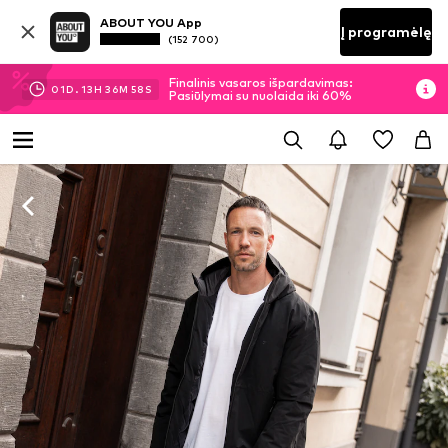
ABOUT YOU App
Į programėlę
(152 700)
Finalinis vasaros išpardavimas:
01
D.
13
H
36
M
57
S
Pasiūlymai su nuolaida iki 60%