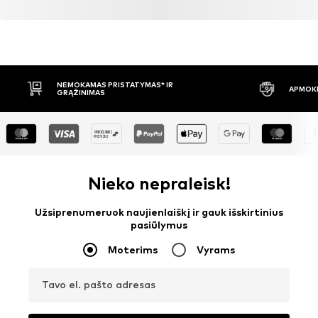
NEMOKAMAS PRISTATYMAS* IR
APMOKĖ
GRĄŽINIMAS
Nieko nepraleisk!
Užsiprenumeruok naujienlaiškį ir gauk išskirtinius
pasiūlymus
Moterims
Vyrams
Tavo el. pašto adresas