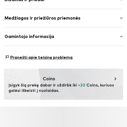
Vienspalvis
Medžiagos ir priežiūros priemonės
To paties tono atspalvių siūlės
Prekės Nr.
ICP1968001000001
Išorinė medžiaga: 100% Poliesteris – PES
Gamintojo informacija
Pamušalas: 100% Poliamidas – PA
L-fashion Group Oy
Tiilimäenkatu 9
Pranešti apie teisinę problemą
PL 55
15501 Lahti
FI
https://luhta.com/
Coins
Įsigyk šią prekę dabar ir uždirbk iki 
+20
 Coins, kuriuos 
galėsi iškeisti į nuolaidas.