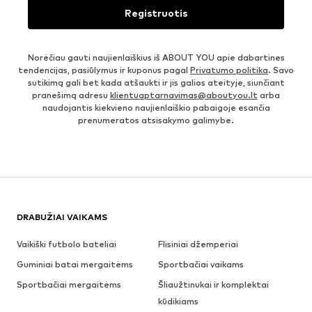
Registruotis
Norėčiau gauti naujienlaiškius iš ABOUT YOU apie dabartines
tendencijas, pasiūlymus ir kuponus pagal
Privatumo politika
. Savo
sutikimą gali bet kada atšaukti ir jis galios ateityje, siunčiant
pranešimą adresu
klientuaptarnavimas@aboutyou.lt
arba
naudojantis kiekvieno naujienlaiškio pabaigoje esančia
prenumeratos atsisakymo galimybe.
DRABUŽIAI VAIKAMS
Vaikiški futbolo bateliai
Flisiniai džemperiai
Guminiai batai mergaitėms
Sportbačiai vaikams
Sportbačiai mergaitėms
Šliaužtinukai ir komplektai
kūdikiams