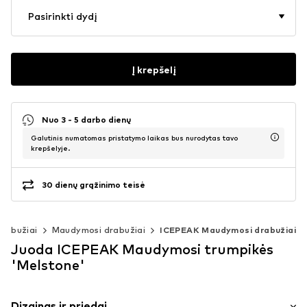
Pasirinkti dydį
Į krepšelį
Nuo 3 - 5 darbo dienų
Galutinis numatomas pristatymo laikas bus nurodytas tavo
krepšelyje.
30 dienų grąžinimo teisė
rabužiai
Maudymosi drabužiai
ICEPEAK Maudymosi drabužiai
Juoda ICEPEAK Maudymosi trumpikės
'Melstone'
Dizainas ir priedai