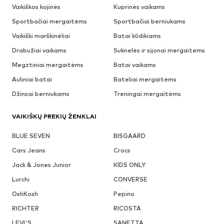
Vaikiškos kojinės
Kuprinės vaikams
Sportbačiai mergaitėms
Sportbačiai berniukams
Vaikiški marškinėliai
Batai kūdikiams
Drabužiai vaikams
Suknelės ir sijonai mergaitems
Megztiniai mergaitėms
Batai vaikams
Auliniai batai
Bateliai mergaitėms
Džinsai berniukams
Treningai mergaitėms
VAIKIŠKŲ PREKIŲ ŽENKLAI
BLUE SEVEN
BISGAARD
Cars Jeans
Crocs
Jack & Jones Junior
KIDS ONLY
Lurchi
CONVERSE
OshKosh
Pepino
RICHTER
RICOSTA
LEVI'S
SANETTA