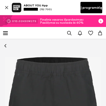
ABOUT YOU App
Į programėlę
(152 700)
Finalinis vasaros išpardavimas:
01
D.
02
H
30
M
27
S
Pasiūlymai su nuolaida iki 60%