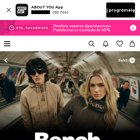
ABOUT YOU App
Į programėlę
(152 700)
Finalinis vasaros išpardavimas:
01
D.
16
H
08
M
26
S
Pasiūlymai su nuolaida iki 60%
Sekti