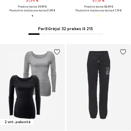
31,99 €
47,19 €
Pradinė kaina: 39,99 €
Pradinė kaina: 58,99 €
Paskutinė mažiausia kaina:
31,99 €
Paskutinė mažiausia kaina:
47,19 €
Peržiūrėjai 32 prekes iš 215
2 vnt. pakuotė