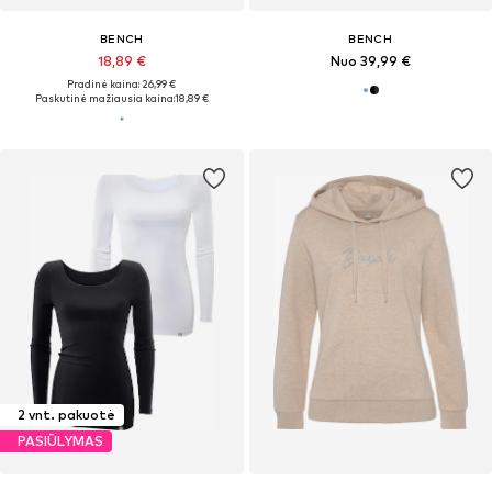
BENCH
BENCH
18,89 €
Nuo 39,99 €
Pradinė kaina: 26,99 €
Paskutinė mažiausia kaina:
18,89 €
2 vnt. pakuotė
PASIŪLYMAS