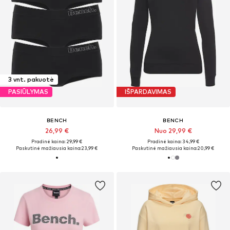
3 vnt. pakuotė
PASIŪLYMAS
IŠPARDAVIMAS
BENCH
BENCH
26,99 €
Nuo 29,99 €
Pradinė kaina: 29,99 €
Pradinė kaina: 34,99 €
Paskutinė mažiausia kaina:
23,99 €
Paskutinė mažiausia kaina:
20,99 €