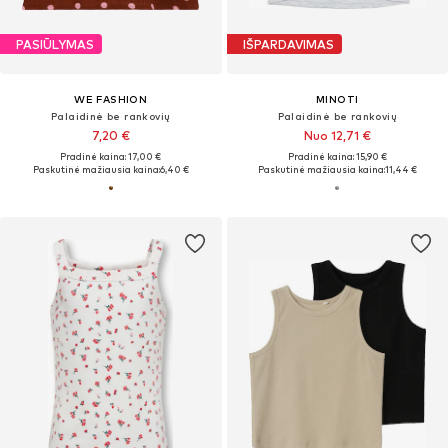
PASIŪLYMAS
IŠPARDAVIMAS
WE FASHION
MINOTI
Palaidinė be rankovių
Palaidinė be rankovių
7,20 €
Nuo 12,71 €
Pradinė kaina: 17,00 €
Pradinė kaina: 15,90 €
Paskutinė mažiausia kaina:
6,40 €
Paskutinė mažiausia kaina:
11,44 €