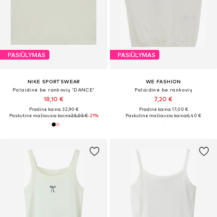
PASIŪLYMAS
PASIŪLYMAS
NIKE SPORTSWEAR
WE FASHION
Palaidinė be rankovių 'DANCE'
Palaidinė be rankovių
18,10 €
7,20 €
Pradinė kaina: 32,90 €
Pradinė kaina: 17,00 €
Paskutinė mažiausia kaina:
23,03 €
-21%
Paskutinė mažiausia kaina:
6,40 €