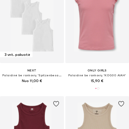
3 vnt. pakuotė
NEXT
ONLY GIRLS
Palaidinė be rankovių 'Spitzenbesatz'
Palaidinė be rankovių 'KOG30 AIAH'
Nuo 11,00 €
15,90 €