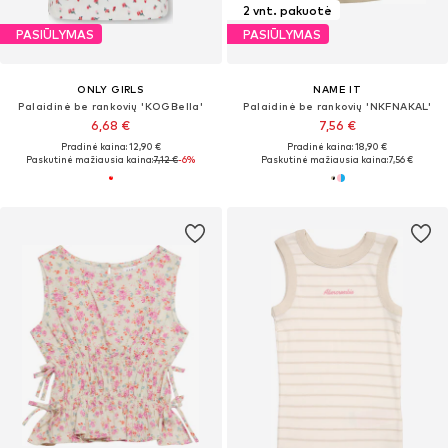
2 vnt. pakuotė
PASIŪLYMAS
PASIŪLYMAS
ONLY GIRLS
NAME IT
Palaidinė be rankovių 'KOGBella'
Palaidinė be rankovių 'NKFNAKAL'
6,68 €
7,56 €
Pradinė kaina: 12,90 €
Pradinė kaina: 18,90 €
Paskutinė mažiausia kaina:
7,12 €
-6%
Paskutinė mažiausia kaina:
7,56 €