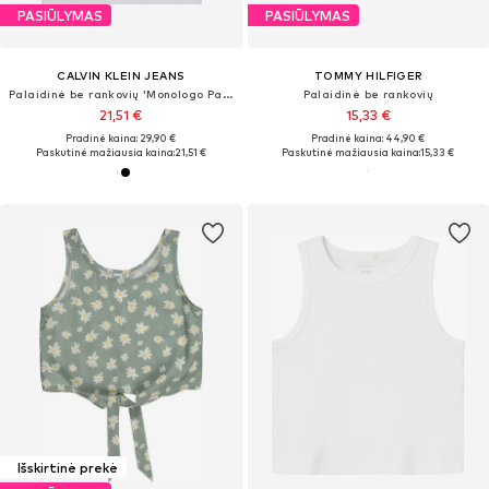
PASIŪLYMAS
PASIŪLYMAS
CALVIN KLEIN JEANS
TOMMY HILFIGER
Palaidinė be rankovių 'Monologo Patch Tank'
Palaidinė be rankovių
21,51 €
15,33 €
Pradinė kaina: 29,90 €
Pradinė kaina: 44,90 €
Paskutinė mažiausia kaina:
21,51 €
Paskutinė mažiausia kaina:
15,33 €
Išskirtinė prekė