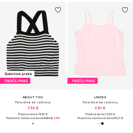
Išskirtinė prekė
PASIŪLYMAS
PASIŪLYMAS
ABOUT YOU
LINDEX
Palaidinė be rankovių
Palaidinė be rankovių
7,96 €
9,81 €
Pradinė kaina: 19,90 €
Pradinė kaina: 12,90 €
Paskutinė mažiausia kaina:
11,94 €
-33%
Paskutinė mažiausia kaina:
9,27 €