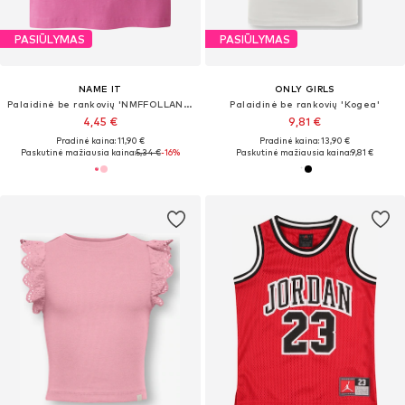
PASIŪLYMAS
PASIŪLYMAS
NAME IT
ONLY GIRLS
Palaidinė be rankovių 'NMFFOLLANAZ'
Palaidinė be rankovių 'Kogea'
4,45 €
9,81 €
Pradinė kaina: 11,90 €
Pradinė kaina: 13,90 €
Paskutinė mažiausia kaina:
5,34 €
-16%
Paskutinė mažiausia kaina:
9,81 €