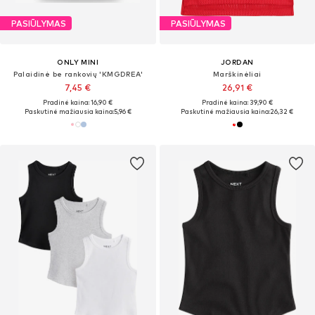
PASIŪLYMAS
PASIŪLYMAS
ONLY MINI
JORDAN
Palaidinė be rankovių 'KMGDREA'
Marškinėliai
7,45 €
26,91 €
Pradinė kaina: 16,90 €
Pradinė kaina: 39,90 €
Paskutinė mažiausia kaina:
5,96 €
Paskutinė mažiausia kaina:
26,32 €