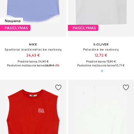
Naujiena
PASIŪLYMAS
PASIŪLYMAS
NIKE
S.OLIVER
Sportiniai marškinėliai be rankovių
Palaidinė be rankovių
24,43 €
12,72 €
Pradinė kaina: 34,90 €
Pradinė kaina: 15,90 €
Paskutinė mažiausia kaina:
26,18 €
-6%
Paskutinė mažiausia kaina:
10,71 €