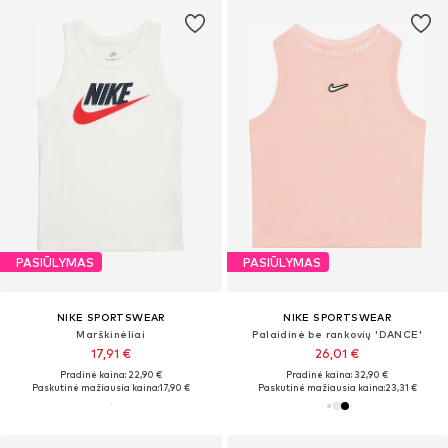
PASIŪLYMAS
PASIŪLYMAS
NIKE SPORTSWEAR
NIKE SPORTSWEAR
Marškinėliai
Palaidinė be rankovių 'DANCE'
17,91 €
26,01 €
Pradinė kaina: 22,90 €
Pradinė kaina: 32,90 €
Paskutinė mažiausia kaina:
17,90 €
Paskutinė mažiausia kaina:
23,31 €