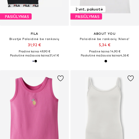
2 vnt. pakuotė
PASIŪLYMAS
PASIŪLYMAS
FILA
ABOUT YOU
Biustjė Palaidinė be rankovių
Palaidinė be rankovių 'Alena'
31,92 €
5,34 €
Pradinė kaina: 49,90 €
Pradinė kaina: 14,90 €
Paskutinė mažiausia kaina:
31,41 €
Paskutinė mažiausia kaina:
4,36 €