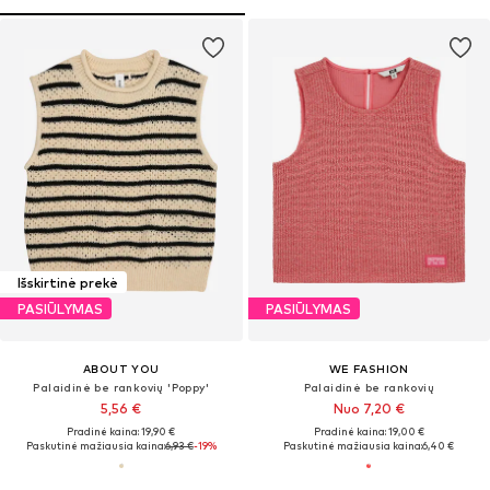
Išskirtinė prekė
PASIŪLYMAS
PASIŪLYMAS
ABOUT YOU
WE FASHION
Palaidinė be rankovių 'Poppy'
Palaidinė be rankovių
5,56 €
Nuo 7,20 €
Pradinė kaina: 19,90 €
Pradinė kaina: 19,00 €
Paskutinė mažiausia kaina:
6,93 €
-19%
Paskutinė mažiausia kaina:
6,40 €