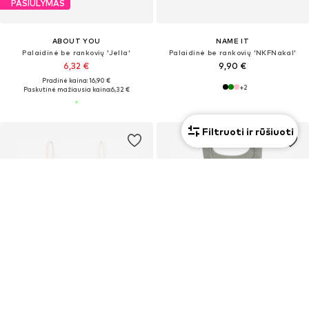
PASIŪLYMAS
ABOUT YOU
NAME IT
Palaidinė be rankovių 'Jella'
Palaidinė be rankovių 'NKFNakal'
6,32 €
9,90 €
Pradinė kaina: 16,90 €
+
2
Paskutinė mažiausia kaina:
6,32 €
Filtruoti ir rūšiuoti
Išskirtinė prekė
PASIŪLYMAS
PASIŪLYMAS