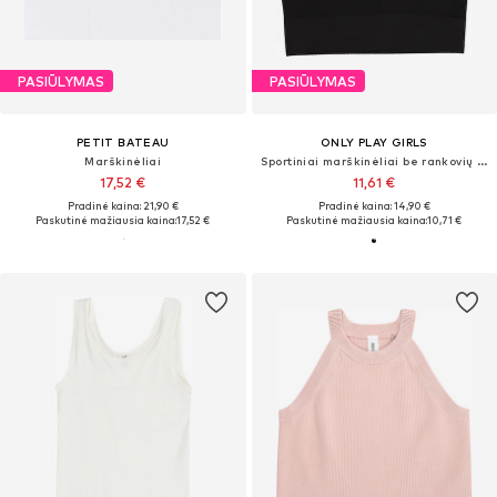
PASIŪLYMAS
PASIŪLYMAS
PETIT BATEAU
ONLY PLAY GIRLS
Marškinėliai
Sportiniai marškinėliai be rankovių 'ONPJAIAS'
17,52 €
11,61 €
Pradinė kaina: 21,90 €
Pradinė kaina: 14,90 €
Paskutinė mažiausia kaina:
17,52 €
Paskutinė mažiausia kaina:
10,71 €