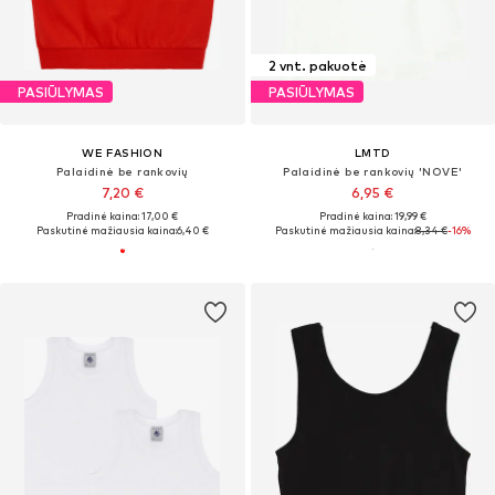
2 vnt. pakuotė
PASIŪLYMAS
PASIŪLYMAS
WE FASHION
LMTD
Palaidinė be rankovių
Palaidinė be rankovių 'NOVE'
7,20 €
6,95 €
Pradinė kaina: 17,00 €
Pradinė kaina: 19,99 €
Paskutinė mažiausia kaina:
6,40 €
Paskutinė mažiausia kaina:
8,34 €
-16%