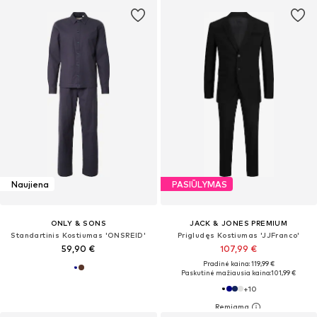
Naujiena
PASIŪLYMAS
ONLY & SONS
JACK & JONES PREMIUM
Standartinis Kostiumas 'ONSREID'
Prigludęs Kostiumas 'JJFranco'
59,90 €
107,99 €
Pradinė kaina: 119,99 €
Paskutinė mažiausia kaina:
101,99 €
+
10