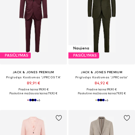
Naujiena
PASIŪLYMAS
PASIŪLYMAS
JACK & JONES PREMIUM
JACK & JONES PREMIUM
Prigludęs Kostiumas 'JPRCOSTA'
Prigludęs Kostiumas 'JPRCosta'
89,91 €
84,92 €
Pradinė kaina: 99,90 €
Pradinė kaina: 99,90 €
Paskutinė mažiausia kaina:
79,92 €
Paskutinė mažiausia kaina:
79,92 €
+
6
+
6