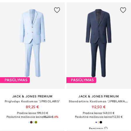
PASIŪLYMAS
PASIŪLYMAS
JACK & JONES PREMIUM
JACK & JONES PREMIUM
Prigludęs Kostiumas 'JPRSOLARIS'
Standartinis Kostiumas 'JPRBLAMARTIN'
89,25 €
112,50 €
Pradinė kaina: 199,00 €
Pradinė kaina: 149,00 €
Paskutinė mažiausia kaina:
95,20 €
-6%
Paskutinė mažiausia kaina:
112,50 €