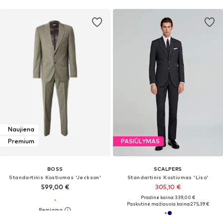
Naujiena
Premium
PASIŪLYMAS
BOSS
SCALPERS
Standartinis Kostiumas 'Jeckson'
Standartinis Kostiumas 'Liso'
599,00 €
305,10 €
Pradinė kaina: 339,00 €
Paskutinė mažiausia kaina:
275,39 €