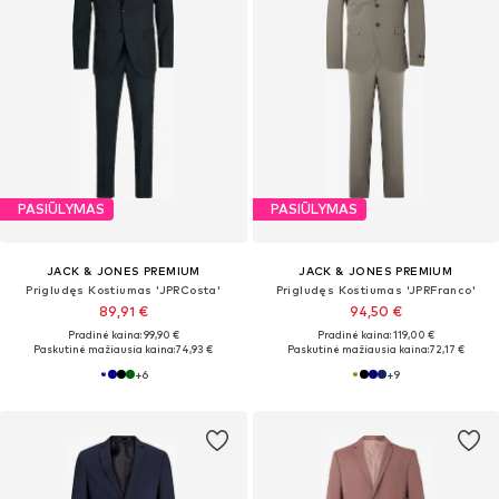
PASIŪLYMAS
PASIŪLYMAS
JACK & JONES PREMIUM
JACK & JONES PREMIUM
Prigludęs Kostiumas 'JPRCosta'
Prigludęs Kostiumas 'JPRFranco'
89,91 €
94,50 €
Pradinė kaina: 99,90 €
Pradinė kaina: 119,00 €
Paskutinė mažiausia kaina:
74,93 €
Paskutinė mažiausia kaina:
72,17 €
+
6
+
9