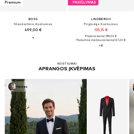
Premium
PASIŪLYMAS
BOSS
LINDBERGH
Standartinis Kostiumas
Prigludęs Kostiumas
499,00 €
135,15 €
Pradinė kaina: 199,00 €
Paskutinė mažiausia kaina:
127,20 €
KOSTIUMAI
APRANGOS ĮKVĖPIMAS
Hannes