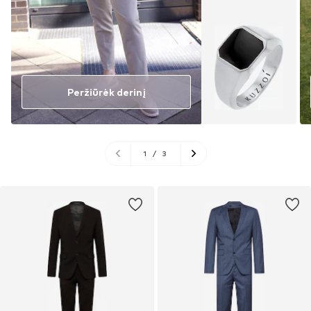
Peržiūrėk derinį
1
/
3