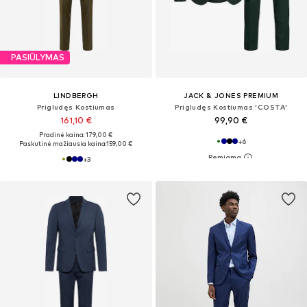
PASIŪLYMAS
LINDBERGH
JACK & JONES PREMIUM
Prigludęs Kostiumas
Prigludęs Kostiumas 'COSTA'
161,10 €
99,90 €
Pradinė kaina: 179,00 €
+
6
Paskutinė mažiausia kaina:
159,00 €
+
3