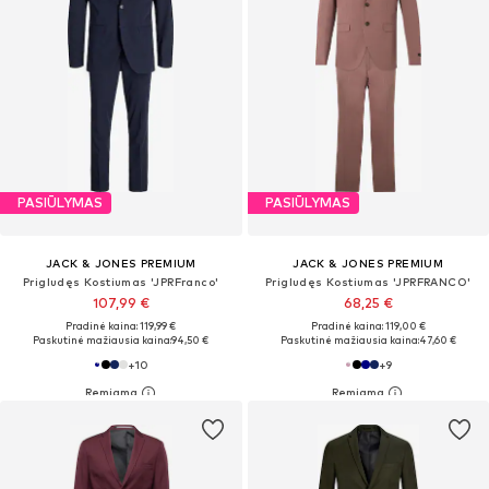
PASIŪLYMAS
PASIŪLYMAS
JACK & JONES PREMIUM
JACK & JONES PREMIUM
Prigludęs Kostiumas 'JPRFranco'
Prigludęs Kostiumas 'JPRFRANCO'
107,99 €
68,25 €
Pradinė kaina: 119,99 €
Pradinė kaina: 119,00 €
Paskutinė mažiausia kaina:
94,50 €
Paskutinė mažiausia kaina:
47,60 €
+
10
+
9