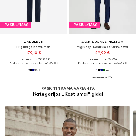
PASIŪLYMAS
PASIŪLYMAS
LINDBERGH
JACK & JONES PREMIUM
Prigludęs Kostiumas
Prigludęs Kostiumas 'JPRCosta'
179,10 €
89,99 €
Pradinė kaina: 199,00 €
Pradinė kaina: 99,99 €
Paskutinė mažiausia kaina:
152,10 €
Paskutinė mažiausia kaina:
76,42 €
+
3
+
6
RASK TINKAMĄ VARIANTĄ
Kategorijos „Kostiumai“ gidai