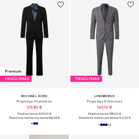
Premium
PASIŪLYMAS
PASIŪLYMAS
MICHAEL KORS
LINDBERGH
Prigludęs Kostiumas
Prigludęs Kostiumas
213,85 €
143,10 €
Pradinė kaina: 549,00 €
Pradinė kaina: 199,00 €
Paskutinė mažiausia kaina:
166,05 €
Paskutinė mažiausia kaina:
143,20 €
+
3