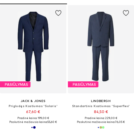
PASIŪLYMAS
PASIŪLYMAS
JACK & JONES
LINDBERGH
Prigludęs Kostiumas 'Solaris'
Standartinis Kostiumas 'Superflex'
67,60 €
84,50 €
Pradinė kaina: 199,00 €
Pradinė kaina: 229,00 €
Paskutinė mažiausia kaina:
55,60 €
Paskutinė mažiausia kaina:
76,05 €