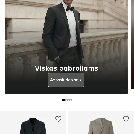
Viskas pabroliams
Atrask dabar