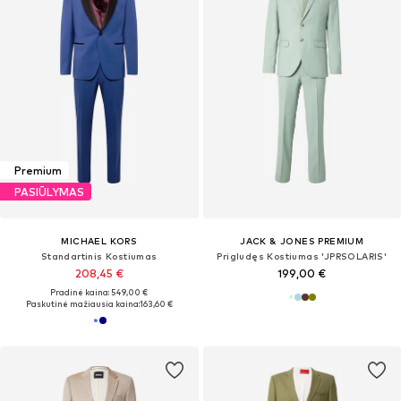
Premium
PASIŪLYMAS
MICHAEL KORS
JACK & JONES PREMIUM
Standartinis Kostiumas
Prigludęs Kostiumas 'JPRSOLARIS'
208,45 €
199,00 €
Pradinė kaina: 549,00 €
Paskutinė mažiausia kaina:
163,60 €