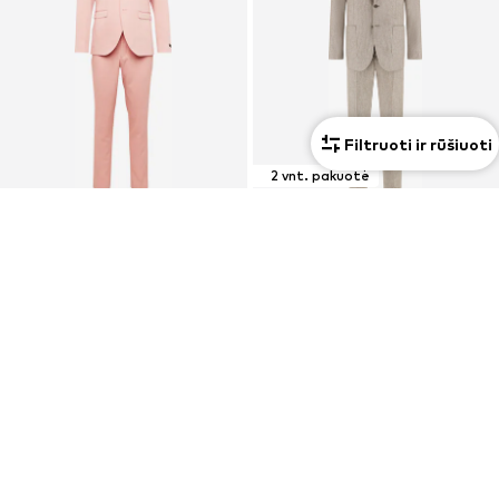
Filtruoti ir rūšiuoti
2 vnt. pakuotė
PASIŪLYMAS
PASIŪLYMAS
JACK & JONES PREMIUM
BOGGI MILANO
Prigludęs Kostiumas
Standartinis Kostiumas
76,42 €
638,10 €
Pradinė kaina: 119,99 €
Pradinė kaina: 709,00 €
Paskutinė mažiausia kaina:
62,93 €
Paskutinė mažiausia kaina:
567,20 €
+
10