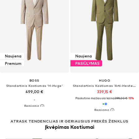
Naujiena
Naujiena
Premium
PASIŪLYMAS
BOSS
HUGO
Standartinis Kostiumas 'H-Huge'
Standartinis Kostiumas 'Arti-Hesten253X'
499,00 €
339,15 €
Paskutinė mažiausia kaina:
399,00 €
-15%
ATRASK TENDENCIJAS IR GERIAUSIUS PREKĖS ŽENKLUS
Įkvėpimas Kostiumai