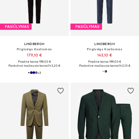
PASIŪLYMAS
PASIŪLYMAS
LINDBERGH
LINDBERGH
Prigludęs Kostiumas
Prigludęs Kostiumas
179,10 €
143,10 €
Pradinė kaina: 199,00 €
Pradinė kaina: 199,00 €
Paskutinė mažiausia kaina:
143,20 €
Paskutinė mažiausia kaina:
143,10 €
+
3