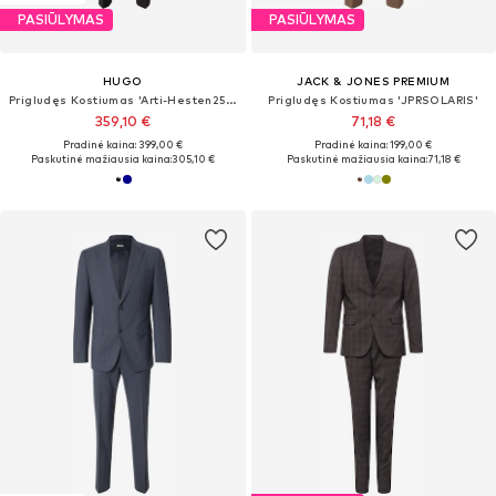
PASIŪLYMAS
PASIŪLYMAS
HUGO
JACK & JONES PREMIUM
Prigludęs Kostiumas 'Arti-Hesten253X'
Prigludęs Kostiumas 'JPRSOLARIS'
359,10 €
71,18 €
Pradinė kaina: 399,00 €
Pradinė kaina: 199,00 €
Paskutinė mažiausia kaina:
305,10 €
Paskutinė mažiausia kaina:
71,18 €