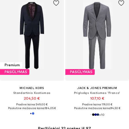
Premium
PASIŪLYMAS
PASIŪLYMAS
MICHAEL KORS
JACK & JONES PREMIUM
Standartinis Kostiumas
Prigludęs Kostiumas 'Franco'
204,50 €
107,10 €
Pradinė kaina: 549,00 €
Pradinė kaina: 119,00 €
Paskutinė mažiausia kaina:
184,05 €
Paskutinė mažiausia kaina:
94,50 €
+
10
Peržiūrėjai 32 prekes iš 97