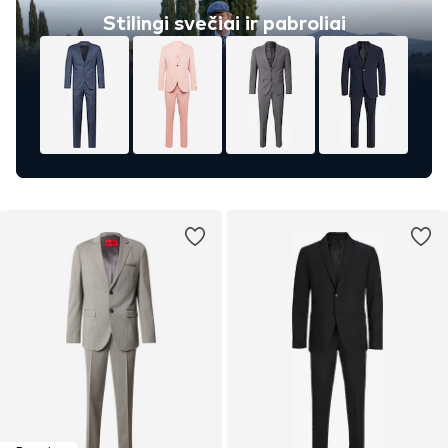
Stilingi svečiai ir pabroliai