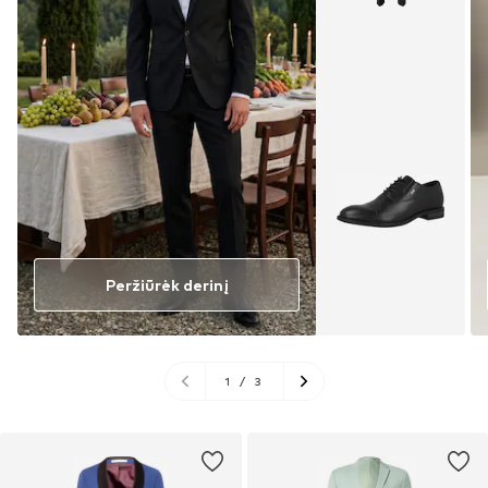
Peržiūrėk derinį
1
/
3