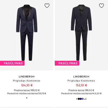
PASIŪLYMAS
PASIŪLYMAS
LINDBERGH
LINDBERGH
Prigludęs Kostiumas
Prigludęs Kostiumas
134,10 €
152,10 €
Pradinė kaina: 199,00 €
Pradinė kaina: 199,00 €
Paskutinė mažiausia kaina:
135,15 €
Paskutinė mažiausia kaina:
143,20 €
+
3