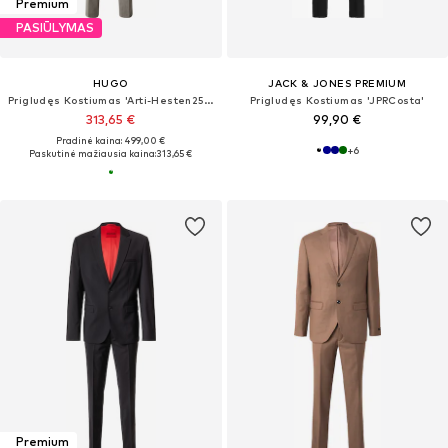
Premium
PASIŪLYMAS
HUGO
JACK & JONES PREMIUM
Prigludęs Kostiumas 'Arti-Hesten253X'
Prigludęs Kostiumas 'JPRCosta'
313,65 €
99,90 €
Pradinė kaina: 499,00 €
+
6
Paskutinė mažiausia kaina:
313,65 €
Premium