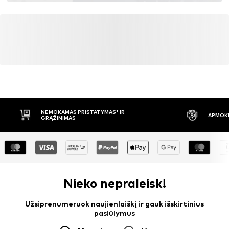
NEMOKAMAS PRISTATYMAS* IR
APMOKĖ
GRĄŽINIMAS
Nieko nepraleisk!
Užsiprenumeruok naujienlaiškį ir gauk išskirtinius
pasiūlymus