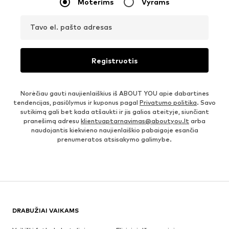
Moterims
Vyrams
Tavo el. pašto adresas
Registruotis
Norėčiau gauti naujienlaiškius iš ABOUT YOU apie dabartines
tendencijas, pasiūlymus ir kuponus pagal
Privatumo politika
. Savo
sutikimą gali bet kada atšaukti ir jis galios ateityje, siunčiant
pranešimą adresu
klientuaptarnavimas@aboutyou.lt
arba
naudojantis kiekvieno naujienlaiškio pabaigoje esančia
prenumeratos atsisakymo galimybe.
DRABUŽIAI VAIKAMS