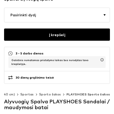
Pasirinkti dydį
Į krepšelį
3 - 5 darbo dienos
Galutinis numatomas pristatymo laikas bus nurodytas tavo
krepšelyje.
30 dienų grąžinimo teisė
92-140 cm)
Sportas
Sporto šakos
PLAYSHOES Sporto šakos
Alyvuogių Spalva PLAYSHOES Sandalai /
maudymosi batai