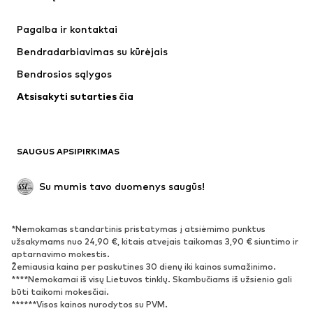
SUPERFIT
ADIDAS ORIGINALS
Pagalba ir kontaktai
WE Fashion
NIKE
Bendradarbiavimas su kūrėjais
Bendrosios sąlygos
Atsisakyti sutarties čia
SAUGUS APSIPIRKIMAS
Su mumis tavo duomenys saugūs!
*Nemokamas standartinis pristatymas į atsiėmimo punktus
užsakymams nuo 24,90 €, kitais atvejais taikomas 3,90 € siuntimo ir
aptarnavimo mokestis.
Žemiausia kaina per paskutines 30 dienų iki kainos sumažinimo.
****Nemokamai iš visų Lietuvos tinklų. Skambučiams iš užsienio gali
būti taikomi mokesčiai.
******Visos kainos nurodytos su PVM.