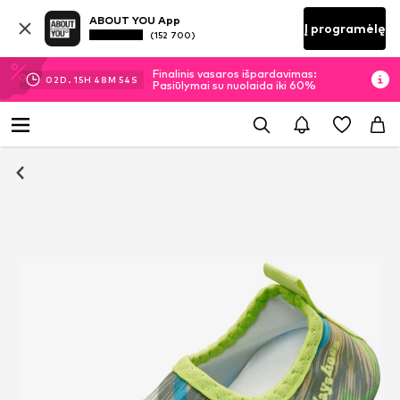
ABOUT YOU App
Į programėlę
(152 700)
Finalinis vasaros išpardavimas:
02
D.
15
H
48
M
53
S
Pasiūlymai su nuolaida iki 60%