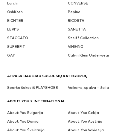
Lurchi
CONVERSE
OshKosh
Pepino
RICHTER
RICOSTA
LEVI'S
SANETTA
STACCATO
Steiff Collection
SUPERFIT
VINGINO
GAP
Calvin Klein Underwear
ATRASK DAUGIAU SUSIJUSIŲ KATEGORIJŲ
Sporto šakos iš PLAYSHOES
Vaikams, spalva – žalia
ABOUT YOU X INTERNATIONAL
About You Bulgarija
About You Čekija
About You Danija
About You Austrija
About You Šveicarija
About You Vokietija