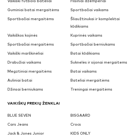
Vaikiški futbolo bateliai
Flisiniai džemperiai
Guminiai batai mergaitėms
Sportbačiai vaikams
Sportbačiai mergaitėms
Šliaužtinukai ir komplektai
kūdikiams
Vaikiškos kojinės
Kuprinės vaikams
Sportbačiai mergaitėms
Sportbačiai berniukams
Vaikiški marškinėliai
Batai kūdikiams
Drabužiai vaikams
Suknelės ir sijonai mergaitems
Megztiniai mergaitėms
Batai vaikams
Auliniai batai
Bateliai mergaitėms
Džinsai berniukams
Treningai mergaitėms
VAIKIŠKŲ PREKIŲ ŽENKLAI
BLUE SEVEN
BISGAARD
Cars Jeans
Crocs
Jack & Jones Junior
KIDS ONLY