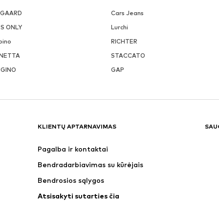
SGAARD
Cars Jeans
DS ONLY
Lurchi
pino
RICHTER
NETTA
STACCATO
NGINO
GAP
KLIENTŲ APTARNAVIMAS
SAU
Pagalba ir kontaktai
Bendradarbiavimas su kūrėjais
Bendrosios sąlygos
Atsisakyti sutarties čia