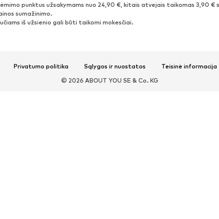
ėmimo punktus užsakymams nuo 24,90 €, kitais atvejais taikomas 3,90 € s
kainos sumažinimo.
čiams iš užsienio gali būti taikomi mokesčiai.
Privatumo politika
Sąlygos ir nuostatos
Teisinė informacija
© 2026 ABOUT YOU SE & Co. KG