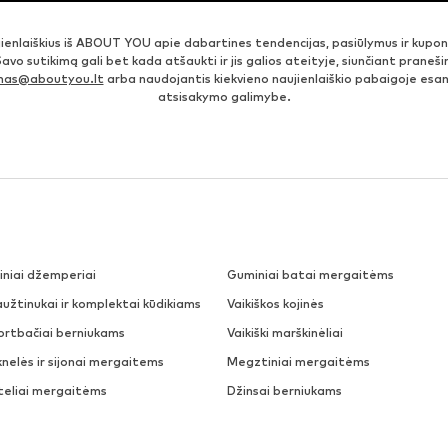
jienlaiškius iš ABOUT YOU apie dabartines tendencijas, pasiūlymus ir kupo
Savo sutikimą gali bet kada atšaukti ir jis galios ateityje, siunčiant prane
imas@aboutyou.lt
arba naudojantis kiekvieno naujienlaiškio pabaigoje es
atsisakymo galimybe.
siniai džemperiai
Guminiai batai mergaitėms
aužtinukai ir komplektai kūdikiams
Vaikiškos kojinės
ortbačiai berniukams
Vaikiški marškinėliai
nelės ir sijonai mergaitems
Megztiniai mergaitėms
teliai mergaitėms
Džinsai berniukams