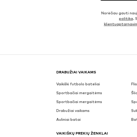
Norėčiau gauti nau
politika
. 
klientuaptarnav
DRABUŽIAI VAIKAMS
Vaikiški futbolo bateliai
Fli
Sportbačiai mergaitėms
Šli
Sportbačiai mergaitėms
Sp
Drabužiai vaikams
Suk
Auliniai batai
Ba
VAIKIŠKŲ PREKIŲ ŽENKLAI