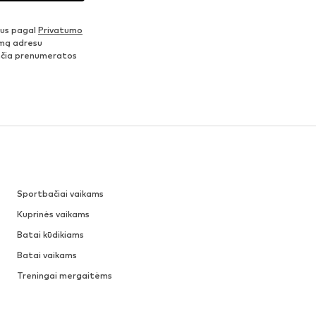
nus pagal
Privatumo
šimą adresu
ančia prenumeratos
Sportbačiai vaikams
Kuprinės vaikams
Batai kūdikiams
Batai vaikams
Treningai mergaitėms