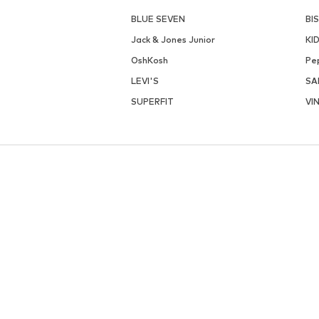
BLUE SEVEN
BI
Jack & Jones Junior
KI
OshKosh
Pe
LEVI'S
SA
SUPERFIT
VI