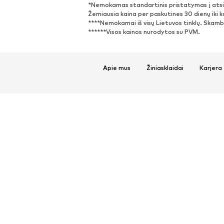
*Nemokamas standartinis pristatymas į atsi
Žemiausia kaina per paskutines 30 dienų iki 
****Nemokamai iš visų Lietuvos tinklų. Skambu
******Visos kainos nurodytos su PVM.
Apie mus
Žiniasklaidai
Karjera