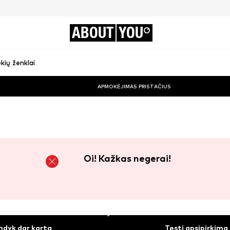
ABOUT
YOU
kių ženklai
APMOKĖJIMAS PRISTAČIUS
Oi! Kažkas negerai!
ndyk dar kartą
Tęsti apsipirkimą