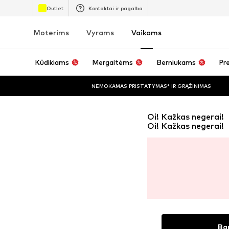
Outlet
Kontaktai ir pagalba
Moterims
Vyrams
Vaikams
Kūdikiams
Mergaitėms
Berniukams
Pre
NEMOKAMAS PRISTATYMAS* IR GRĄŽINIMAS
Oi! Kažkas negerai!
Oi! Kažkas negerai!
Ba