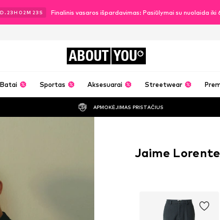
Finalinis vasaros išpardavimas: Pasiūlymai su nuolaida ik
D.
23
H
02
M
22
S
ABOUT
YOU
Batai
Sportas
Aksesuarai
Streetwear
Pre
APMOKĖJIMAS PRISTAČIUS
Jaime Lorente