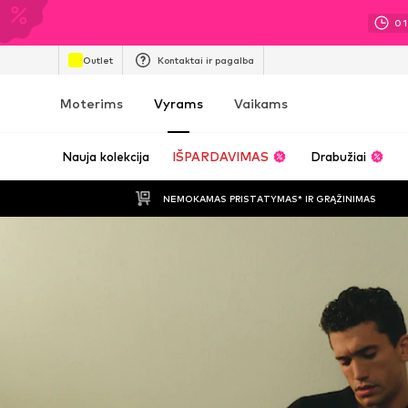
01
Outlet
Kontaktai ir pagalba
Moterims
Vyrams
Vaikams
Nauja kolekcija
IŠPARDAVIMAS
Drabužiai
NEMOKAMAS PRISTATYMAS* IR GRĄŽINIMAS