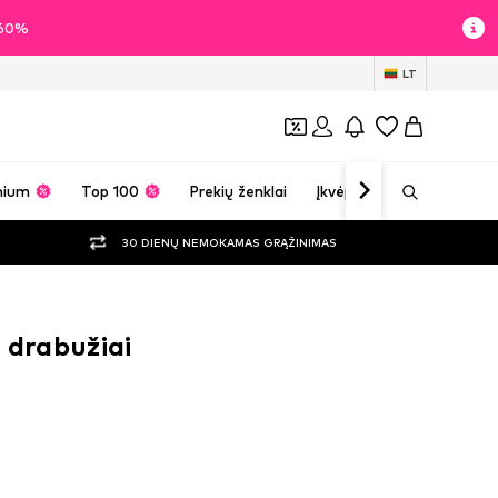
i 60%
LT
mium
Top 100
Prekių ženklai
Įkvėpimas
30 DIENŲ NEMOKAMAS GRĄŽINIMAS
 drabužiai