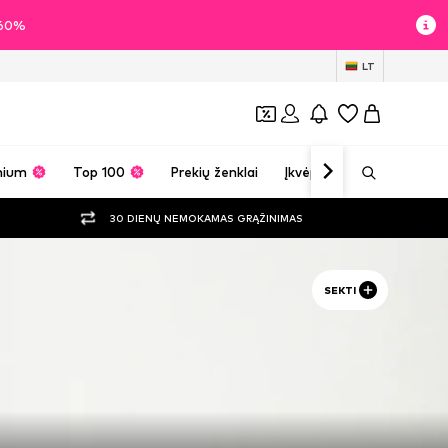
i 60%
LT
mium
Top 100
Prekių ženklai
Įkvėpimas
30 DIENŲ NEMOKAMAS GRĄŽINIMAS
SEKTI