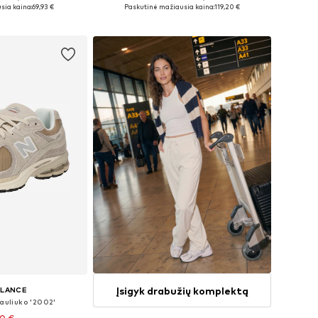
bė dydžių
Yra daugybė dydžių
sia kaina:
69,93 €
Paskutinė mažiausia kaina:
119,20 €
pšelį
Į krepšelį
Įsigyk drabužių komplektą
ALANCE
auliuko '2002'