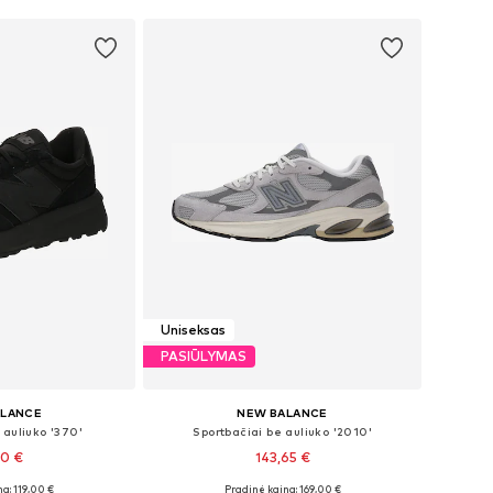
Uniseksas
PASIŪLYMAS
ALANCE
NEW BALANCE
 auliuko '370'
Sportbačiai be auliuko '2010'
10 €
143,65 €
a: 119,00 €
Pradinė kaina: 169,00 €