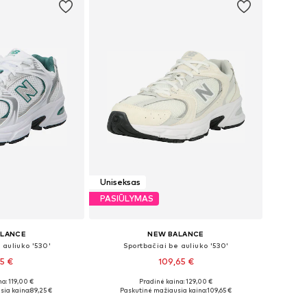
Uniseksas
PASIŪLYMAS
ALANCE
NEW BALANCE
 auliuko '530'
Sportbačiai be auliuko '530'
15 €
109,65 €
a: 119,00 €
Pradinė kaina: 129,00 €
bė dydžių
Yra daugybė dydžių
sia kaina:
89,25 €
Paskutinė mažiausia kaina:
109,65 €
pšelį
Į krepšelį