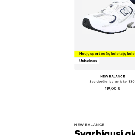
Naujų sportbačių kolekcijų kal
Uniseksas
NEW BALANCE
Sportbačiai be auliuko '530
119,00 €
Yra daugybė dydžių
Į krepšelį
NEW BALANCE
Svarbiausi a