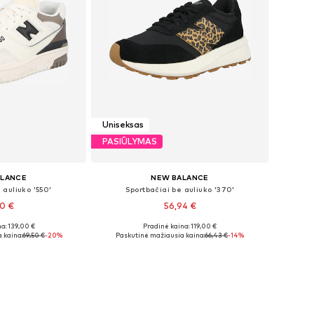
Uniseksas
PASIŪLYMAS
ALANCE
NEW BALANCE
 auliuko '550'
Sportbačiai be auliuko '370'
60 €
56,94 €
a: 139,00 €
Pradinė kaina: 119,00 €
bė dydžių
Galimi dydžiai: 44, 44,5, 45, 45,5-46
 kaina:
69,50 €
-20%
Paskutinė mažiausia kaina:
66,43 €
-14%
pšelį
Į krepšelį