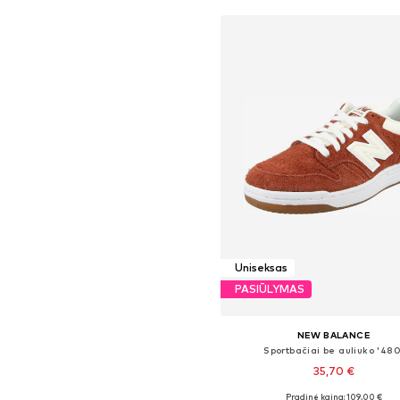
Uniseksas
PASIŪLYMAS
NEW BALANCE
Sportbačiai be auliuko '480
35,70 €
Pradinė kaina: 109,00 €