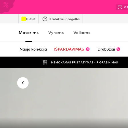
0
Outlet
Kontaktai ir pagalba
Moterims
Vyrams
Vaikams
Nauja kolekcija
IŠPARDAVIMAS
Drabužiai
NEMOKAMAS PRISTATYMAS* IR GRĄŽINIMAS