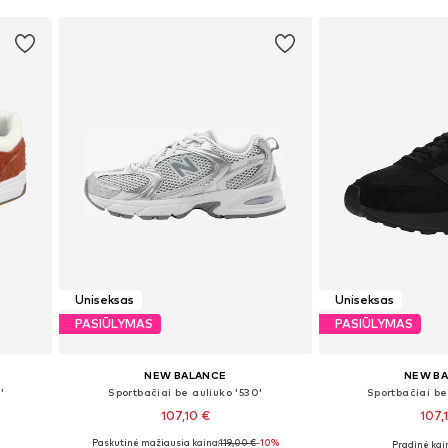
Uniseksas
Uniseksas
PASIŪLYMAS
PASIŪLYMAS
NEW BALANCE
NEW B
'
Sportbačiai be auliuko '530'
Sportbačiai be
107,10 €
107,
Paskutinė mažiausia kaina:
119,00 €
-10%
Pradinė kain