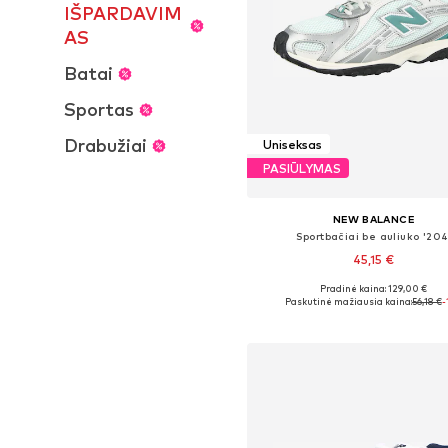
IŠPARDAVIM
AS
Batai
Sportas
Drabužiai
Uniseksas
PASIŪLYMAS
NEW BALANCE
Sportbačiai be auliuko '204
45,15 €
Pradinė kaina: 129,00 €
Yra daugybė dydžių
Paskutinė mažiausia kaina:
56,18 €
-
Į krepšelį