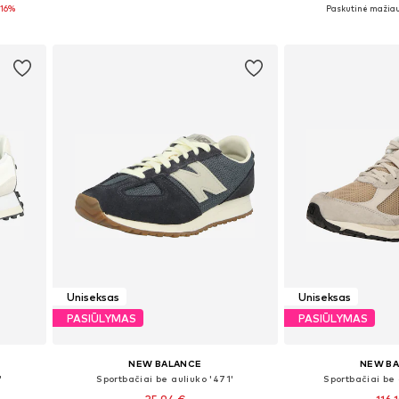
Yra daugybė dydžių
Yra daugy
-16%
Paskutinė mažiau
Į krepšelį
Į kre
Uniseksas
Uniseksas
PASIŪLYMAS
PASIŪLYMAS
NEW BALANCE
NEW B
'
Sportbačiai be auliuko '471'
Sportbačiai be 