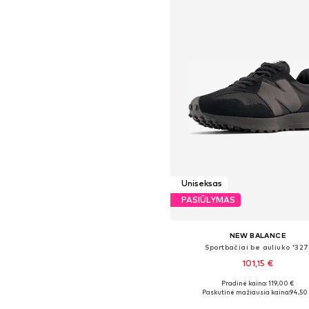
Uniseksas
PASIŪLYMAS
NEW BALANCE
Sportbačiai be auliuko '327
101,15 €
Pradinė kaina: 119,00 €
Yra daugybė dydžių
Paskutinė mažiausia kaina:
94,50
Į krepšelį