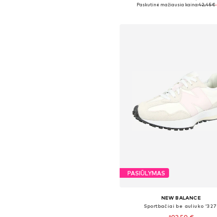
Yra daugybė dydžių
Paskutinė mažiausia kaina:
42,45 €
Į krepšelį
PASIŪLYMAS
NEW BALANCE
Sportbačiai be auliuko '327