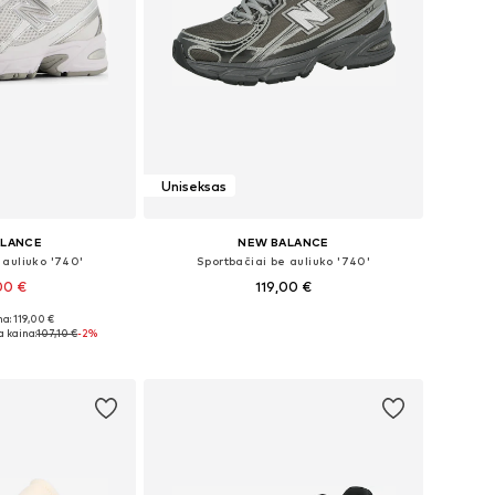
Uniseksas
ALANCE
NEW BALANCE
 auliuko '740'
Sportbačiai be auliuko '740'
00 €
119,00 €
+
1
+
5
a: 119,00 €
bė dydžių
Yra daugybė dydžių
 kaina:
107,10 €
-2%
pšelį
Į krepšelį