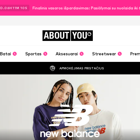
Finalinis vasaros išpardavimas: Pasiūlymai su nuolaida ik
1
D.
06
H
11
M
08
S
ABOUT
YOU
Batai
Sportas
Aksesuarai
Streetwear
Pre
APMOKĖJIMAS PRISTAČIUS