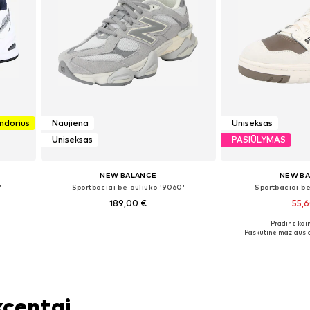
endorius
Naujiena
Uniseksas
Uniseksas
PASIŪLYMAS
NEW BALANCE
NEW B
'
Sportbačiai be auliuko '9060'
Sportbačiai be
189,00 €
55,
Pradinė kain
Yra daugybė dydžių
Yra daugy
Paskutinė mažiausia
Į krepšelį
Į kre
kcentai