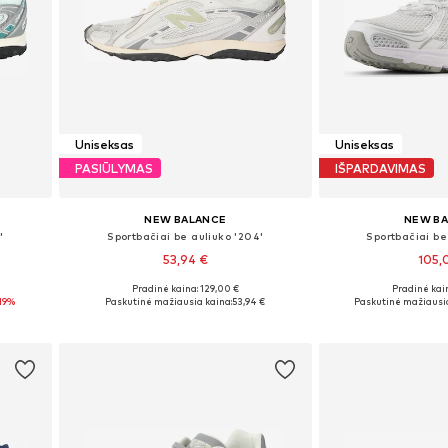
Uniseksas
Uniseksas
PASIŪLYMAS
IŠPARDAVIMAS
NEW BALANCE
NEW B
'
Sportbačiai be auliuko '204'
Sportbačiai be
53,94 €
105,
+
1
Pradinė kaina: 129,00 €
Pradinė kain
Yra daugybė dydžių
Yra daugy
19%
Paskutinė mažiausia kaina:
53,94 €
Paskutinė mažiausia
Į krepšelį
Į kre