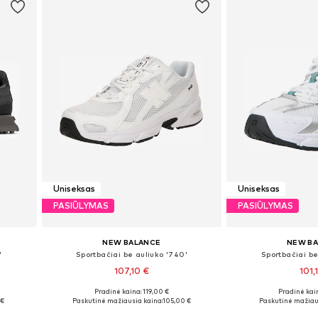
Uniseksas
Uniseksas
PASIŪLYMAS
PASIŪLYMAS
NEW BALANCE
NEW B
'
Sportbačiai be auliuko '740'
Sportbačiai be
107,10 €
101,
Pradinė kaina: 119,00 €
Pradinė kain
Yra daugybė dydžių
Yra daugy
 €
Paskutinė mažiausia kaina:
105,00 €
Paskutinė mažiau
Į krepšelį
Į kre