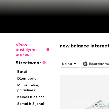
Visos
new balance Interne
pasiūlymo
prekės
Streetwear
Kaina
Išpardavim
Batai
Džemperiai
Marškinėliai,
palaidinės
Kelnės ir džinsai
Šortai ir Sijonai