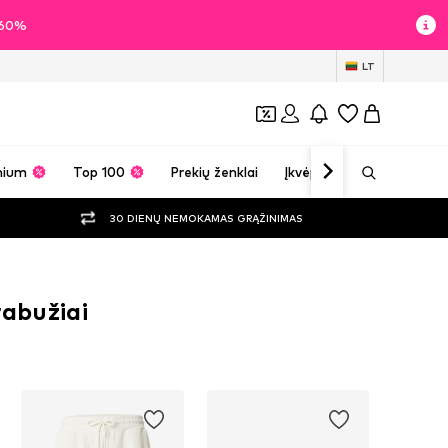
i 60%
LT
mium
Top 100
Prekių ženklai
Įkvėpimas
30 DIENŲ NEMOKAMAS GRĄŽINIMAS
rabužiai