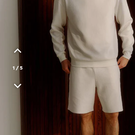
1
/
5