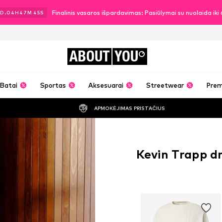
Finalinis vasaros išpardavimas: Pasiūlymai su nuolaida ik
D.
04
H
47
M
44
S
ABOUT
YOU
Batai
Sportas
Aksesuarai
Streetwear
Pre
APMOKĖJIMAS PRISTAČIUS
Kevin Trapp d