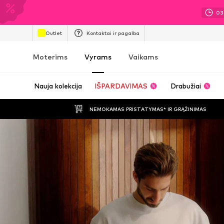
03
Outlet
Kontaktai ir pagalba
Moterims
Vyrams
Vaikams
Nauja kolekcija
IŠPARDAVIMAS
Drabužiai
NEMOKAMAS PRISTATYMAS* IR GRĄŽINIMAS