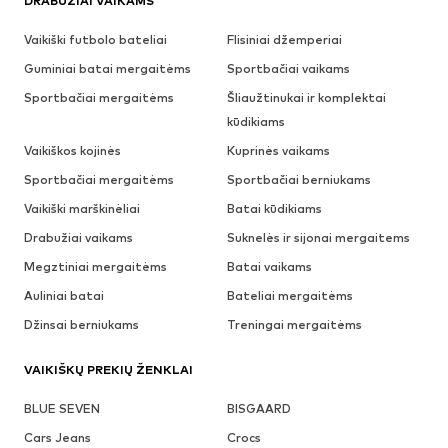
DRABUŽIAI VAIKAMS
Vaikiški futbolo bateliai
Flisiniai džemperiai
Guminiai batai mergaitėms
Sportbačiai vaikams
Sportbačiai mergaitėms
Šliaužtinukai ir komplektai
kūdikiams
Vaikiškos kojinės
Kuprinės vaikams
Sportbačiai mergaitėms
Sportbačiai berniukams
Vaikiški marškinėliai
Batai kūdikiams
Drabužiai vaikams
Suknelės ir sijonai mergaitems
Megztiniai mergaitėms
Batai vaikams
Auliniai batai
Bateliai mergaitėms
Džinsai berniukams
Treningai mergaitėms
VAIKIŠKŲ PREKIŲ ŽENKLAI
BLUE SEVEN
BISGAARD
Cars Jeans
Crocs