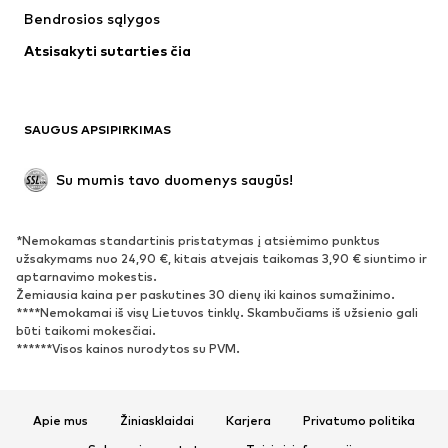
Bendrosios sąlygos
Atsisakyti sutarties čia
SAUGUS APSIPIRKIMAS
Su mumis tavo duomenys saugūs!
*Nemokamas standartinis pristatymas į atsiėmimo punktus
užsakymams nuo 24,90 €, kitais atvejais taikomas 3,90 € siuntimo ir
aptarnavimo mokestis.
Žemiausia kaina per paskutines 30 dienų iki kainos sumažinimo.
****Nemokamai iš visų Lietuvos tinklų. Skambučiams iš užsienio gali
būti taikomi mokesčiai.
******Visos kainos nurodytos su PVM.
Apie mus
Žiniasklaidai
Karjera
Privatumo politika