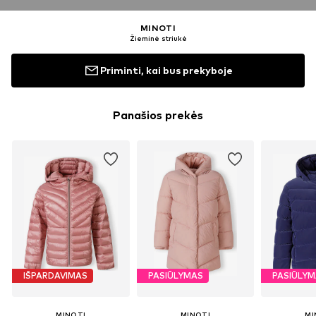
MINOTI
Žieminė striukė
Priminti, kai bus prekyboje
Panašios prekės
IŠPARDAVIMAS
PASIŪLYMAS
PASIŪLY
MINOTI
MINOTI
MI