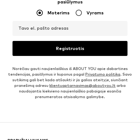
pasiūlymus
Moterims
Vyrams
Tavo el. pašto adresas
Registruotis
Norėčiau gauti naujienlaiškius iš ABOUT YOU apie dabartines
tendencijas, pasiūlymus ir kuponus pagal
Privatumo politika
. Savo
sutikimą gali bet kada atšaukti ir jis galios ateityje, siunčiant
pranešimą adresu
klientuaptarnavimas@aboutyou.lt
arba
naudojantis kiekvieno naujienlaiškio pabaigoje esančia
prenumeratos atsisakymo galimybe.