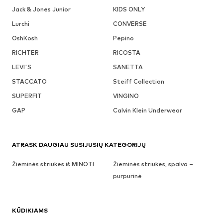
Jack & Jones Junior
KIDS ONLY
Lurchi
CONVERSE
OshKosh
Pepino
RICHTER
RICOSTA
LEVI'S
SANETTA
STACCATO
Steiff Collection
SUPERFIT
VINGINO
GAP
Calvin Klein Underwear
ATRASK DAUGIAU SUSIJUSIŲ KATEGORIJŲ
Žieminės striukės iš MINOTI
Žieminės striukės, spalva –
purpurinė
KŪDIKIAMS