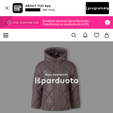
ABOUT YOU App
Į programėlę
(152 700)
Finalinis vasaros išpardavimas:
01
D.
04
H
16
M
26
S
Pasiūlymai su nuolaida iki 60%
Deja, išparduota
Išparduota