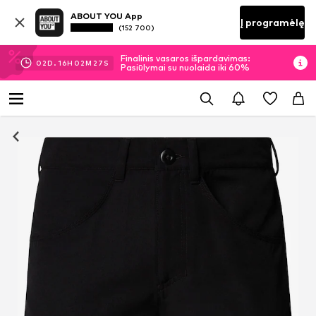
ABOUT YOU App
Į programėlę
(152 700)
Finalinis vasaros išpardavimas:
02
D.
16
H
02
M
27
S
Pasiūlymai su nuolaida iki 60%