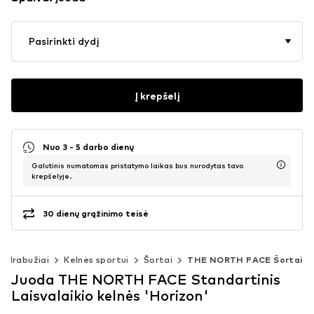
Pasirinkti dydį
Į krepšelį
Nuo 3 - 5 darbo dienų
Galutinis numatomas pristatymo laikas bus nurodytas tavo
krepšelyje.
30 dienų grąžinimo teisė
i drabužiai
Kelnės sportui
Šortai
THE NORTH FACE Šortai
Juoda THE NORTH FACE Standartinis
Laisvalaikio kelnės 'Horizon'