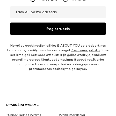
Tavo el. pašto adresas
Registruotis
Norėčiau gauti naujienlaiškius iš ABOUT YOU apie dabartines
tendencijas, pasiūlymus ir kuponus pagal
Privatumo politika
. Savo
sutikimą gali bet kada atšaukti ir jis galios ateityje, siunčiant
pranešimą adresu
klientuaptarnavimas@aboutyou.lt
arba
naudojantis kiekvieno naujienlaiškio pabaigoje esančia
prenumeratos atsisakymo galimybe.
DRABUŽIAI VYRAMS
"Chino" kelnės vyrams
Vyriški marškiniai