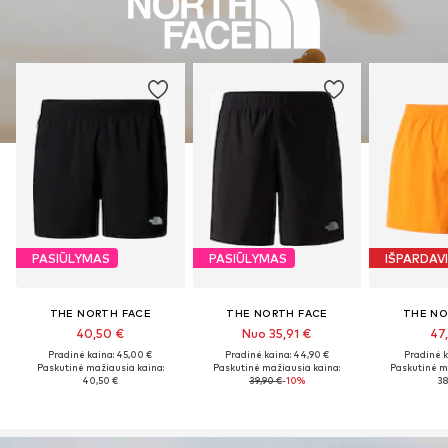
PASIŪLYMAS
PASIŪLYMAS
IŠPARDAV
THE NORTH FACE
THE NORTH FACE
THE NO
40,50 €
Nuo 35,91 €
47
Pradinė kaina: 45,00 €
Pradinė kaina: 44,90 €
Pradinė k
Paskutinė mažiausia kaina:
Paskutinė mažiausia kaina:
Paskutinė m
40,50 €
39,90 €
-10%
38