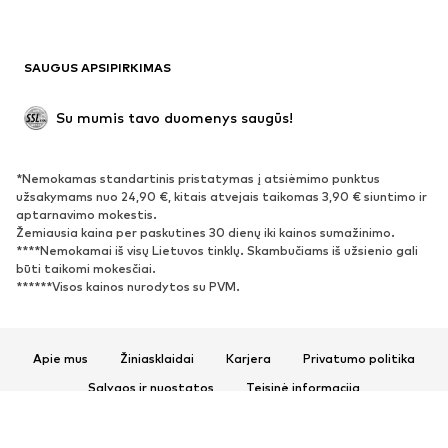
Antrinis panaudojimas
BATAI
SAUGUS APSIPIRKIMAS
Naujienos
Šiuo metu paklausu
Su mumis tavo duomenys saugūs!
Batai ir auliniai batai
Sportbačiai
Bateliai
Sportiniai batai
*Nemokamas standartinis pristatymas į atsiėmimo punktus
Atviri batai
Išskirtiniai
užsakymams nuo 24,90 €, kitais atvejais taikomas 3,90 € siuntimo ir
aptarnavimo mokestis.
Žemiausia kaina per paskutines 30 dienų iki kainos sumažinimo.
SPORTAS
****Nemokamai iš visų Lietuvos tinklų. Skambučiams iš užsienio gali
būti taikomi mokesčiai.
Sportiniai drabužiai
Sporto šakos
******Visos kainos nurodytos su PVM.
Sportiniai batai
Sportinės kuprinės ir krepšiai
Aksesuarai sportui
Apie mus
Žiniasklaidai
Karjera
Privatumo politika
AKSESUARAI
Sąlygos ir nuostatos
Teisinė informacija
Prieinamumas
Produkto sauga
Naujienos
Kepurės
© 2026 ABOUT YOU SE & Co. KG