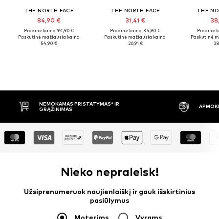
THE NORTH FACE
THE NORTH FACE
THE NO
84,90 €
31,41 €
38
Pradinė kaina: 94,90 €
Pradinė kaina: 34,90 €
Pradinė k
Paskutinė mažiausia kaina:
Paskutinė mažiausia kaina:
Paskutinė m
54,90 €
26,91 €
38
APMOKĖJIMAS PRISTAČIUS
30 DIENŲ 
Nieko nepraleisk!
Užsiprenumeruok naujienlaiškį ir gauk išskirtinius
pasiūlymus
Moterims
Vyrams