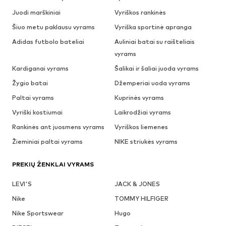
Juodi marškiniai
Vyriškos rankinės
Šiuo metu paklausu vyrams
Vyriška sportinė apranga
Adidas futbolo bateliai
Auliniai batai su raišteliais
vyrams
Kardiganai vyrams
Šalikai ir šaliai juoda vyrams
Žygio batai
Džemperiai uoda vyrams
Paltai vyrams
Kuprinės vyrams
Vyriški kostiumai
Laikrodžiai vyrams
Rankinės ant juosmens vyrams
Vyriškos liemenes
Žieminiai paltai vyrams
NIKE striukės vyrams
PREKIŲ ŽENKLAI VYRAMS
LEVI'S
JACK & JONES
Nike
TOMMY HILFIGER
Nike Sportswear
Hugo