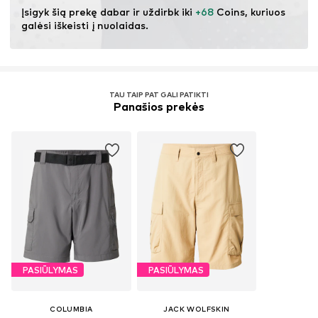
Įsigyk šią prekę dabar ir uždirbk iki 
+68
 Coins, kuriuos 
galėsi iškeisti į nuolaidas.
TAU TAIP PAT GALI PATIKTI
Panašios prekės
PASIŪLYMAS
PASIŪLYMAS
COLUMBIA
JACK WOLFSKIN