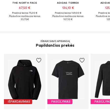
THE NORTH FACE
ADIDAS TERREX
ADIDA
67,50 €
134,10 €
125
Pradinė kaina: 75,00 €
Pradinė kaina: 149,00 €
Pradinė ka
Paskutinė mažiausia kaina:
Paskutinė mažiausia kaina:
Paskutinė m
33,75 €
107,10 €
12
IŠBAIK SAVO APRANGĄ
Papildančios prekės
IŠPARDAVIMAS
PASIŪLYMAS
PASIŪLYM