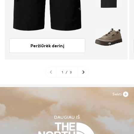
Peržiūrėk derinį
1
/
3
Sekti
DAUGIAU IŠ