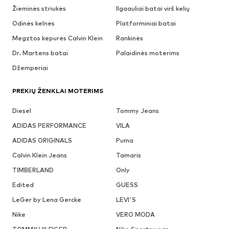
Žieminės striukės
Ilgaauliai batai virš kelių
Odinės kelnės
Platforminiai batai
Megztos kepurės Calvin Klein
Rankinės
Dr. Martens batai
Palaidinės moterims
Džemperiai
PREKIŲ ŽENKLAI MOTERIMS
Diesel
Tommy Jeans
ADIDAS PERFORMANCE
VILA
ADIDAS ORIGINALS
Puma
Calvin Klein Jeans
Tamaris
TIMBERLAND
Only
Edited
GUESS
LeGer by Lena Gercke
LEVI'S
Nike
VERO MODA