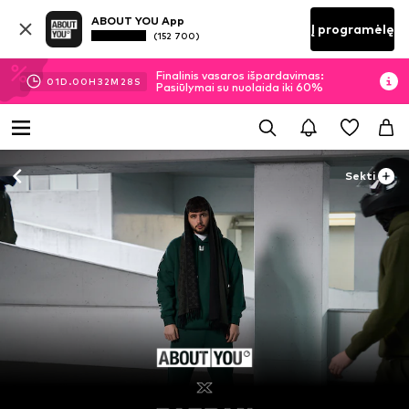
ABOUT YOU App
Į programėlę
(152 700)
Finalinis vasaros išpardavimas:
01
D.
00
H
32
M
28
S
Pasiūlymai su nuolaida iki 60%
Sekti