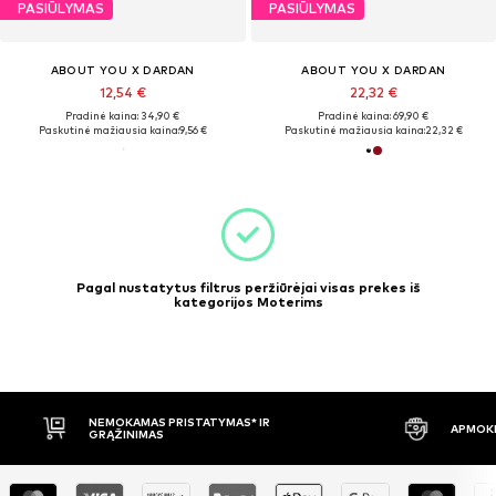
PASIŪLYMAS
PASIŪLYMAS
ABOUT YOU X DARDAN
ABOUT YOU X DARDAN
12,54 €
22,32 €
Pradinė kaina: 34,90 €
Pradinė kaina: 69,90 €
Paskutinė mažiausia kaina:
9,56 €
Paskutinė mažiausia kaina:
22,32 €
Pagal nustatytus filtrus peržiūrėjai visas prekes iš
kategorijos Moterims
NEMOKAMAS PRISTATYMAS* IR
APMOKĖ
GRĄŽINIMAS