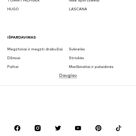
TOMMY HILFIGER
Nike Sportswear
HUGO
LASCANA
IŠPARDAVIMAS
Megztiniai ir megzti drabužiai
Suknelės
Džinsai
Striukės
Paltai
Marškinėliai ir palaidinės
Daugiau
Kelnės
Apatiniai
Sijonai
Palaidinės ir tunikos
Džemperiai
Švarkai
Maudymosi drabužiai
Kombinezonai
Dideli dydžiai
Drabužiai nėščiosioms
Batai
Sportas
Aksesuarai
Premium