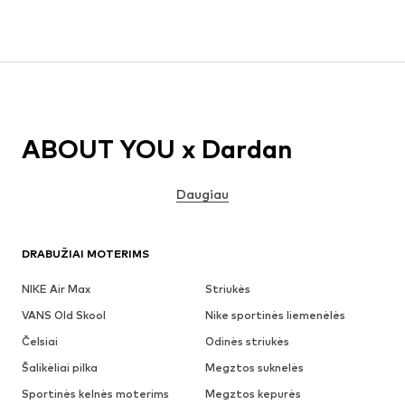
ABOUT YOU x Dardan
Daugiau
DRABUŽIAI MOTERIMS
NIKE Air Max
Striukės
VANS Old Skool
Nike sportinės liemenėlės
Čelsiai
Odinės striukės
Šalikėliai pilka
Megztos suknelės
Sportinės kelnės moterims
Megztos kepurės