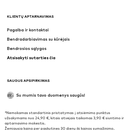
DRABUŽIAI
KLIENTŲ APTARNAVIMAS
Naujienos
Šiuo metu paklausu
Suknelės
Džinsai
Pagalba ir kontaktai
Marškinėliai ir palaidinės
Kelnės
Bendradarbiavimas su kūrėjais
Striukės
Megztiniai ir megzti drabužiai
Bendrosios sąlygos
Apatiniai
Palaidinės ir tunikos
Atsisakyti sutarties čia
Paltai
Sijonai
Maudymosi drabužiai
Džemperiai
Švarkai
Kombinezonai
SAUGUS APSIPIRKIMAS
Dideli dydžiai
Drabužiai nėščiosioms
Proginiai
Išskirtiniai
Su mumis tavo duomenys saugūs!
Antrinis panaudojimas
*Nemokamas standartinis pristatymas į atsiėmimo punktus
BATAI
užsakymams nuo 24,90 €, kitais atvejais taikomas 3,90 € siuntimo ir
aptarnavimo mokestis.
Naujienos
Šiuo metu paklausu
Žemiausia kaina per paskutines 30 dienų iki kainos sumažinimo.