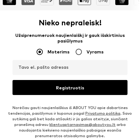
Nieko nepraleisk!
Užsiprenumeruok naujienlaiškį ir gauk išskirtinius
pasiūlymus
Moterims
Vyrams
Tavo el. pašto adresas
Registruotis
Norėčiau gauti naujienlaiškius iš ABOUT YOU apie dabartines
tendencijas, pasiūlymus ir kuponus pagal
Privatumo politika
. Savo
sutikimą gali bet kada atšaukti ir jis galios ateityje, siunčiant
pranešimą adresu
klientuaptarnavimas@aboutyou.lt
arba
naudojantis kiekvieno naujienlaiškio pabaigoje esančia
prenumeratos atsisakymo galimybe.