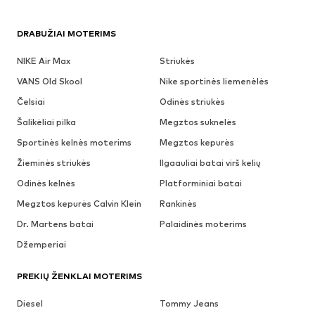
DRABUŽIAI MOTERIMS
NIKE Air Max
Striukės
VANS Old Skool
Nike sportinės liemenėlės
Čelsiai
Odinės striukės
Šalikėliai pilka
Megztos suknelės
Sportinės kelnės moterims
Megztos kepurės
Žieminės striukės
Ilgaauliai batai virš kelių
Odinės kelnės
Platforminiai batai
Megztos kepurės Calvin Klein
Rankinės
Dr. Martens batai
Palaidinės moterims
Džemperiai
PREKIŲ ŽENKLAI MOTERIMS
Diesel
Tommy Jeans