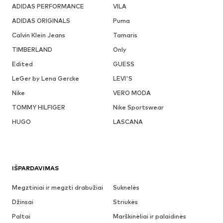
ADIDAS PERFORMANCE
VILA
ADIDAS ORIGINALS
Puma
Calvin Klein Jeans
Tamaris
TIMBERLAND
Only
Edited
GUESS
LeGer by Lena Gercke
LEVI'S
Nike
VERO MODA
TOMMY HILFIGER
Nike Sportswear
HUGO
LASCANA
IŠPARDAVIMAS
Megztiniai ir megzti drabužiai
Suknelės
Džinsai
Striukės
Paltai
Marškinėliai ir palaidinės