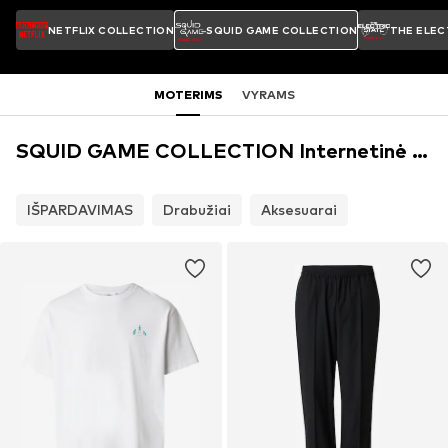
NETFLIX COLLECTION
SQUID GAME COLLECTION
THE ELEC
MOTERIMS
VYRAMS
SQUID GAME COLLECTION Internetinė parduotuvė
IŠPARDAVIMAS
Drabužiai
Aksesuarai