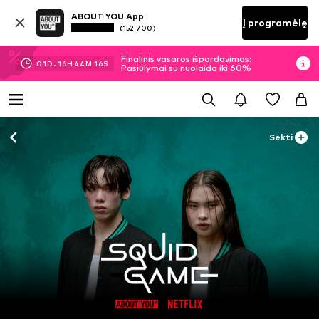
ABOUT YOU App
Į programėlę
(152 700)
Finalinis vasaros išpardavimas:
01
D.
16
H
44
M
16
S
Pasiūlymai su nuolaida iki 60%
Sekti