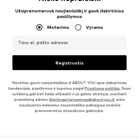
Užsiprenumeruok naujienlaiškį ir gauk išskirtinius
pasiūlymus
Moterims
Vyrams
Tavo el. pašto adresas
Registruotis
Norėčiau gauti naujienlaiškius iš ABOUT YOU apie dabartines
tendencijas, pasiūlymus ir kuponus pagal
Privatumo politika
. Savo
sutikimą gali bet kada atšaukti ir jis galios ateityje, siunčiant
pranešimą adresu
klientuaptarnavimas@aboutyou.lt
arba
naudojantis kiekvieno naujienlaiškio pabaigoje esančia
prenumeratos atsisakymo galimybe.