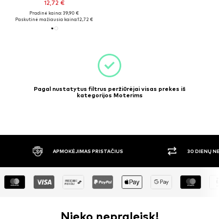
12,72 €
Pradinė kaina: 39,90 €
Paskutinė mažiausia kaina:
12,72 €
Pagal nustatytus filtrus peržiūrėjai visas prekes iš
kategorijos Moterims
APMOKĖJIMAS PRISTAČIUS
30 DIENŲ 
Nieko nepraleisk!