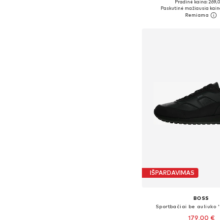
Pradinė kaina: 269,
Yra daugybė dyd
Paskutinė mažiausia kain
Į krepšelį
IŠPARDAVIMAS
BOSS
Sportbačiai be auliuko 
179,00 €