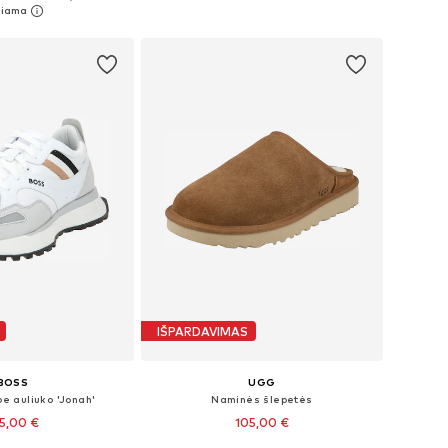
repšelį
IŠPARDAVIMAS
BOSS
UGG
be auliuko 'Jonah'
Naminės šlepetės
5,00 €
105,00 €