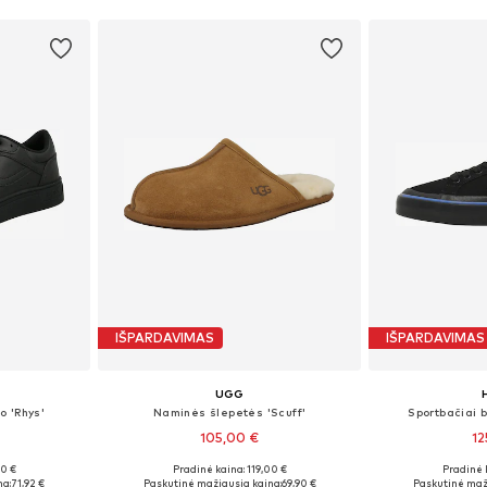
IŠPARDAVIMAS
IŠPARDAVIMAS
UGG
o 'Rhys'
Naminės šlepetės 'Scuff'
Sportbačiai b
105,00 €
12
00 €
Pradinė kaina: 119,00 €
Pradinė 
žių
Yra daugybė dydžių
Yra da
na:
71,92 €
Paskutinė mažiausia kaina:
69,90 €
Paskutinė maž