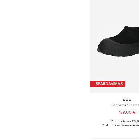
IŠPARDAVIMAS
UGG
Loaferai 'Tasm
139,00 €
Pradinė kaina: 199,
Yra daugybė dyd
Paskutinė mažiausia kain
Į krepšelį