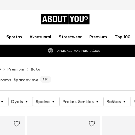
ABOUT
YOU
Sportas
Aksesuarai
Streetwear
Premium
Top 100
APMOKĖJIMAS PRISTAČIUS
S
Premium
Batai
yrams išpardavime
491
Dydis
Spalva
Prekės ženklas
Raštas