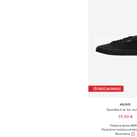
IŠPARDAVIMAS
HUGO
Sportbačiai be au
79,90 €
Pradinė kaina: 99,9
Yra daugybė dyd
Paskutinė mažiausia kai
Į krepšelį