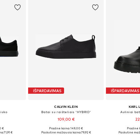
IŠPARDAVIMAS
IŠPARDAVIMAS
CALVIN KLEIN
KARL 
liuko
Batai su raišteliais 'HYBRID'
Auliniai bat
109,00 €
22
0 €
Pradinė kaina: 149,00 €
Pradinė 
žių
Galimi dydžiai: 40, 41, 42, 43, 44, 45
Galimi dydžiai: 
na:
71,91 €
Paskutinė mažiausia kaina:
79,92 €
Paskutinė maži
Į krepšelį
Į k