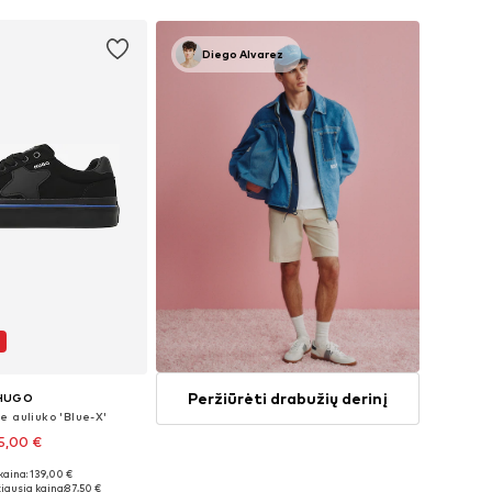
Diego Alvarez
Peržiūrėti drabužių derinį
HUGO
e auliuko 'Blue-X'
5,00 €
kaina: 139,00 €
ugybė dydžių
iausia kaina:
87,50 €