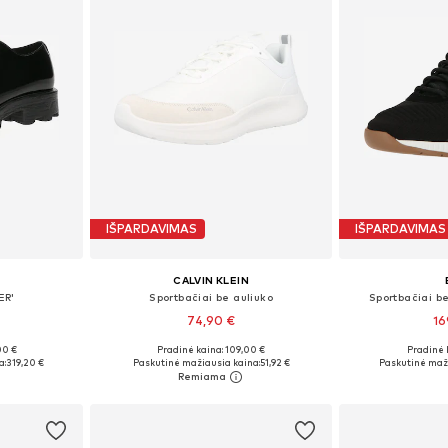
IŠPARDAVIMAS
IŠPARDAVIMAS
CALVIN KLEIN
ER'
Sportbačiai be auliuko
Sportbačiai be
74,90 €
16
00 €
Pradinė kaina: 109,00 €
Pradinė 
žių
Galimi dydžiai: 40, 41, 42, 43, 44, 45
Yra da
a:
319,20 €
Paskutinė mažiausia kaina:
51,92 €
Paskutinė maži
Į krepšelį
Į k