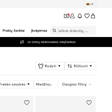
LT
1
Prekių ženklai
Įkvėpimas
30 DIENŲ NEMOKAMAS GRĄŽINIMAS
Rodyti
Rūšiuoti
Prekės savybės
Medžiaga
Daugiau filtrų
Batų forma
Kulno auk