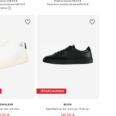
kaina: 209,00 €
Pradinė kaina: 119,00 €
40, 41, 42, 43, 44, 45
Yra daugybė dydžių
ausia kaina:
148,00 €
Paskutinė mažiausia kaina:
94,50 €
repšelį
Į krepšelį
IŠPARDAVIMAS
IN KLEIN
BOSS
iai be auliuko
Sportbačiai be auliuko 'Kieran'
9,90 €
139,00 €