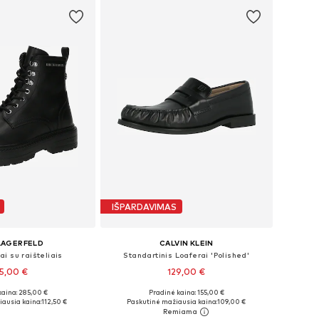
IŠPARDAVIMAS
LAGERFELD
CALVIN KLEIN
ai su raišteliais
Standartinis Loaferai 'Polished'
5,00 €
129,00 €
kaina: 285,00 €
Pradinė kaina: 155,00 €
40, 41, 42, 43, 44, 45
Galimi dydžiai: 40, 41, 42, 43, 44, 45
ausia kaina:
112,50 €
Paskutinė mažiausia kaina:
109,00 €
repšelį
Į krepšelį