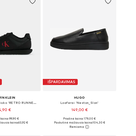
IŠPARDAVIMAS
IN KLEIN
HUGO
Sportbačiai be auliuko 'RETRO RUNNER BAND'
Loaferai 'Neston_Slon'
4,90 €
149,00 €
kaina: 99,90 €
Pradinė kaina: 179,00 €
40, 41, 42, 43, 44, 45
Yra daugybė dydžių
iausia kaina:
63,92 €
Paskutinė mažiausia kaina:
104,30 €
repšelį
Į krepšelį