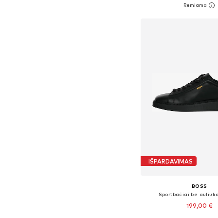
Į krepšelį
IŠPARDAVIMAS
BOSS
Sportbačiai be auliuko
199,00 €