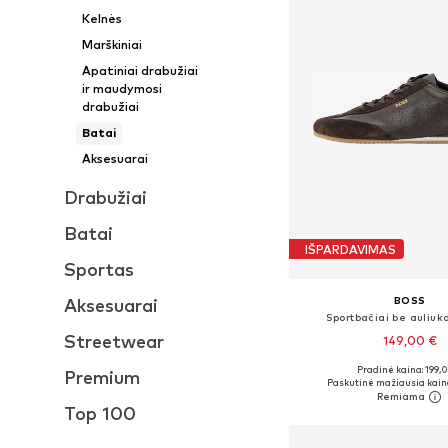
Kelnės
Marškiniai
Apatiniai drabužiai
ir maudymosi
drabužiai
Batai
Aksesuarai
Drabužiai
Batai
IŠPARDAVIMAS
Sportas
BOSS
Aksesuarai
Sportbačiai be auliuko
Streetwear
149,00 €
Pradinė kaina: 199,
Premium
Yra daugybė dyd
Paskutinė mažiausia kain
Į krepšelį
Top 100