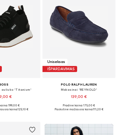
Uniseksas
IŠPARDAVIMAS
BOSS
POLO RALPH LAUREN
 auliuko 'Titanium'
Mokasinai 'REYNOLD'
9,00 €
139,00 €
kaina: 199,00 €
Pradinė kaina: 175,00 €
ugybė dydžių
Yra daugybė dydžių
ausia kaina:
125,10 €
Paskutinė mažiausia kaina:
111,20 €
repšelį
Į krepšelį