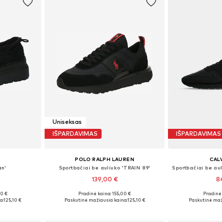
Uniseksas
IŠPARDAVIMAS
IŠPARDAVIMAS
POLO RALPH LAUREN
CALV
an'
Sportbačiai be auliuko 'TRAIN 89'
139,00 €
8
00 €
Pradinė kaina: 155,00 €
Pradinė 
žių
Yra daugybė dydžių
Galimi dydžiai: 
a:
125,10 €
Paskutinė mažiausia kaina:
125,10 €
Paskutinė maž
Į krepšelį
Į k