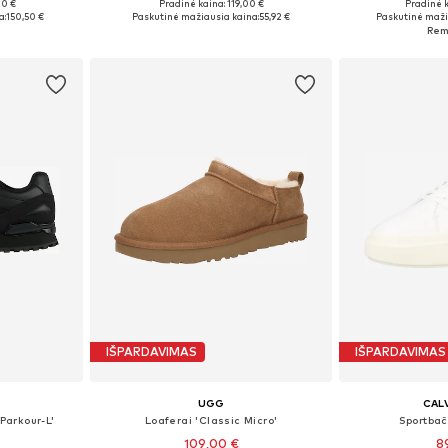
00 €
Pradinė kaina: 119,00 €
Pradinė 
žių
Galimi dydžiai: 40, 41, 42, 43, 44, 45
Galimi dydžiai: 
a:
150,50 €
Paskutinė mažiausia kaina:
55,92 €
Paskutinė maži
Į krepšelį
Į k
IŠPARDAVIMAS
IŠPARDAVIMAS
UGG
CALV
'Parkour-L'
Loaferai 'Classic Micro'
Sportbač
109,00 €
8