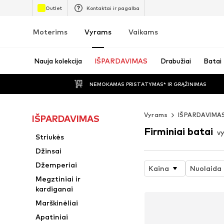
Outlet
Kontaktai ir pagalba
Moterims
Vyrams
Vaikams
Nauja kolekcija
IŠPARDAVIMAS
Drabužiai
Batai
NEMOKAMAS PRISTATYMAS* IR GRĄŽINIMAS
Vyrams
IŠPARDAVIMA
IŠPARDAVIMAS
Firminiai batai
v
Striukės
Džinsai
Džemperiai
Kaina
Nuolaida
Megztiniai ir
kardiganai
Marškinėliai
Apatiniai