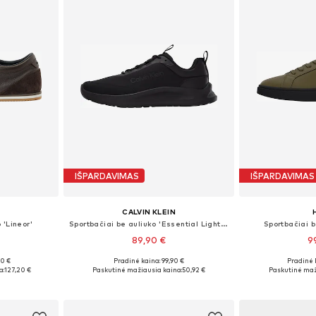
IŠPARDAVIMAS
IŠPARDAVIMAS
CALVIN KLEIN
 'Lineor'
Sportbačiai be auliuko 'Essential Lightweight Runner'
Sportbačiai b
89,90 €
9
00 €
Pradinė kaina: 99,90 €
Pradinė 
žių
Galimi dydžiai: 40, 41, 42, 43, 44, 45
Yra da
a:
127,20 €
Paskutinė mažiausia kaina:
50,92 €
Paskutinė maž
Į krepšelį
Į k