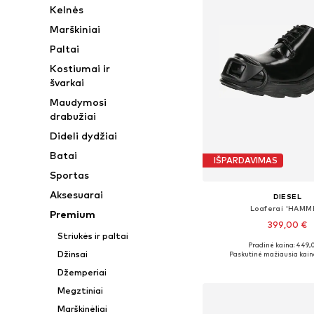
Kelnės
Marškiniai
Paltai
Kostiumai ir
švarkai
Maudymosi
drabužiai
Dideli dydžiai
Batai
IŠPARDAVIMAS
Sportas
Aksesuarai
DIESEL
Loaferai 'HAMM
Premium
399,00 €
Striukės ir paltai
Pradinė kaina: 449,
Yra daugybė dyd
Džinsai
Paskutinė mažiausia kain
Į krepšelį
Džemperiai
Megztiniai
Marškinėliai