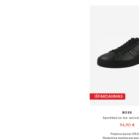
IŠPARDAVIMAS
BOSS
Sportbačiai be auliuk
94,90 €
Pradinė kaina: 129,
Yra daugybė dyd
Paskutinė mažiausia kai