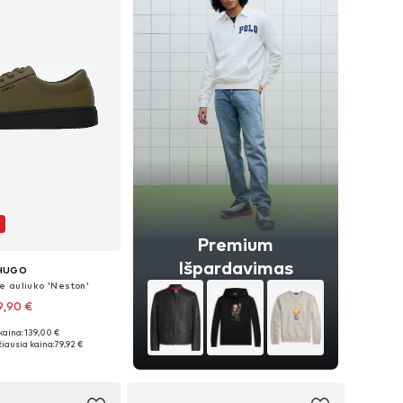
Premium
Išpardavimas
HUGO
e auliuko 'Neston'
9,90 €
kaina: 139,00 €
ugybė dydžių
iausia kaina:
79,92 €
repšelį