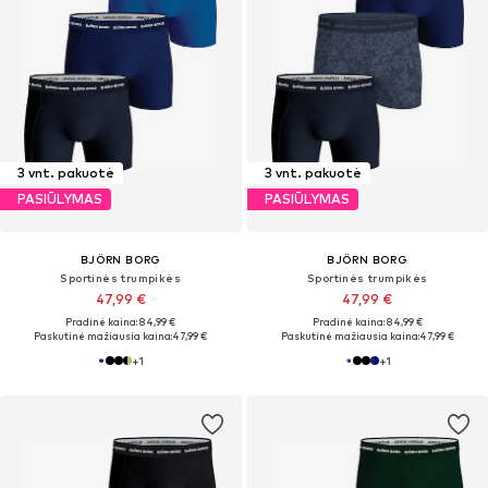
3 vnt. pakuotė
3 vnt. pakuotė
PASIŪLYMAS
PASIŪLYMAS
BJÖRN BORG
BJÖRN BORG
Sportinės trumpikės
Sportinės trumpikės
47,99 €
47,99 €
Pradinė kaina: 84,99 €
Pradinė kaina: 84,99 €
Paskutinė mažiausia kaina:
47,99 €
Paskutinė mažiausia kaina:
47,99 €
+
1
+
1