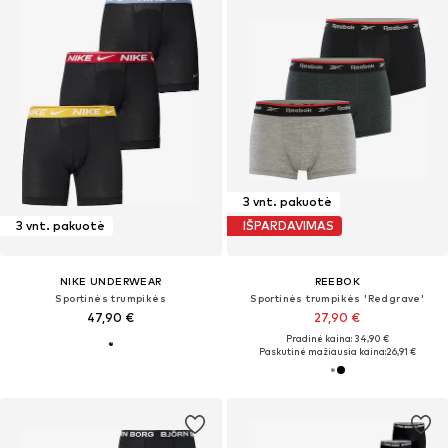
3 vnt. pakuotė
3 vnt. pakuotė
IŠPARDAVIMAS
NIKE UNDERWEAR
REEBOK
Sportinės trumpikės
Sportinės trumpikės 'Redgrave'
47,90 €
27,90 €
Pradinė kaina: 34,90 €
Paskutinė mažiausia kaina:
26,91 €