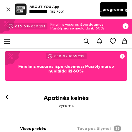
ABOUT YOU App
Į programėlę
(152 700)
Finalinis vasaros išpardavimas:
03
D.
09
H
06
M
21
S
Pasiūlymai su nuolaida iki 60%
03
D.
09
H
06
M
21
S
Finalinis vasaros išpardavimas: Pasiūlymai su
nuolaida iki 60%
Apatinės kelnės
vyrams
Visos prekės
Tavo pasiūlymai
38