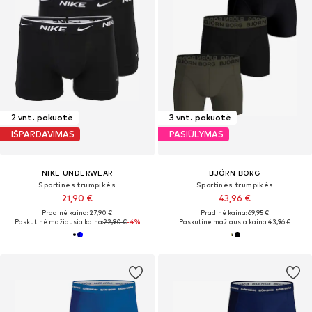
2 vnt. pakuotė
3 vnt. pakuotė
IŠPARDAVIMAS
PASIŪLYMAS
NIKE UNDERWEAR
BJÖRN BORG
Sportinės trumpikės
Sportinės trumpikės
21,90 €
43,96 €
Pradinė kaina: 27,90 €
Pradinė kaina: 69,95 €
Paskutinė mažiausia kaina:
22,90 €
-4%
Paskutinė mažiausia kaina:
43,96 €