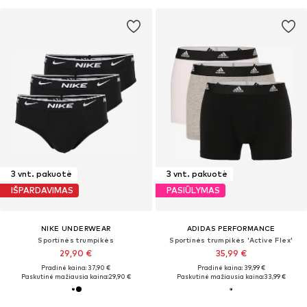
3 vnt. pakuotė
3 vnt. pakuotė
IŠPARDAVIMAS
PASIŪLYMAS
NIKE UNDERWEAR
ADIDAS PERFORMANCE
Sportinės trumpikės
Sportinės trumpikės 'Active Flex'
29,90 €
35,99 €
Pradinė kaina: 37,90 €
Pradinė kaina: 39,99 €
Paskutinė mažiausia kaina:
29,90 €
Paskutinė mažiausia kaina:
33,99 €