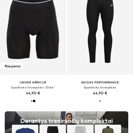
Naujiena
UNDER ARMOUR
ADIDAS PERFORMANCE
Sportinės trumpikės 'Elite'
Sportinės trumpikės
44,90 €
44,90 €
Derantys treniruočių komplektai