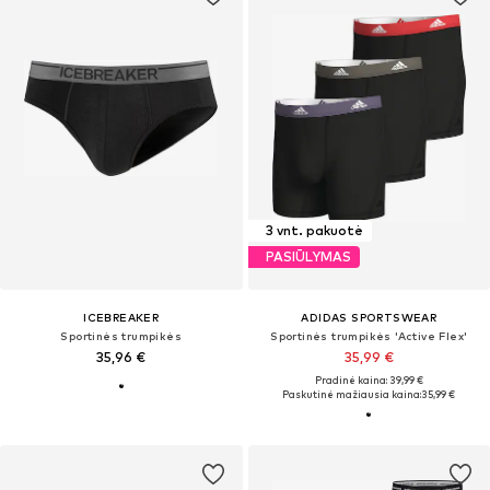
3 vnt. pakuotė
PASIŪLYMAS
ICEBREAKER
ADIDAS SPORTSWEAR
Sportinės trumpikės
Sportinės trumpikės 'Active Flex'
35,96 €
35,99 €
Pradinė kaina: 39,99 €
Paskutinė mažiausia kaina:
35,99 €