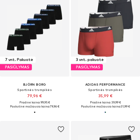
7 vnt. Pakuotė
3 vnt. pakuotė
PASIŪLYMAS
PASIŪLYMAS
BJÖRN BORG
ADIDAS PERFORMANCE
Sportinės trumpikės
Sportinės trumpikės
79,96 €
35,99 €
Pradinė kaina: 99,95 €
Pradinė kaina: 39,99 €
Paskutinė mažiausia kaina:
79,96 €
Paskutinė mažiausia kaina:
31,99 €