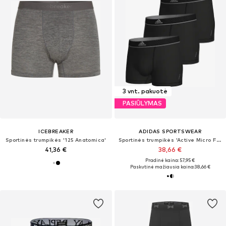
3 vnt. pakuotė
PASIŪLYMAS
ICEBREAKER
ADIDAS SPORTSWEAR
Sportinės trumpikės '125 Anatomica'
Sportinės trumpikės 'Active Micro Flex Eco'
41,36 €
38,66 €
Pradinė kaina: 57,95 €
Paskutinė mažiausia kaina:
38,66 €