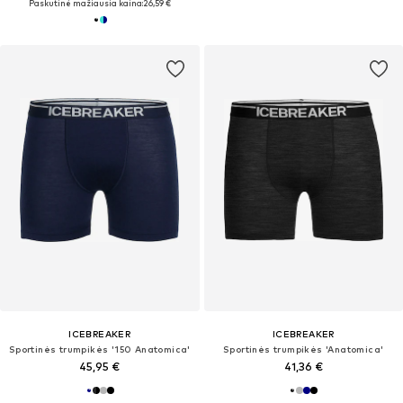
Paskutinė mažiausia kaina:
26,59 €
ICEBREAKER
ICEBREAKER
Sportinės trumpikės '150 Anatomica'
Sportinės trumpikės 'Anatomica'
45,95 €
41,36 €