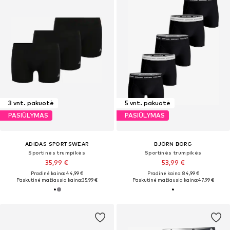
3 vnt. pakuotė
5 vnt. pakuotė
PASIŪLYMAS
PASIŪLYMAS
ADIDAS SPORTSWEAR
BJÖRN BORG
Sportinės trumpikės
Sportinės trumpikės
35,99 €
53,99 €
Pradinė kaina: 44,99 €
Pradinė kaina: 84,99 €
Paskutinė mažiausia kaina:
35,99 €
Paskutinė mažiausia kaina:
47,99 €