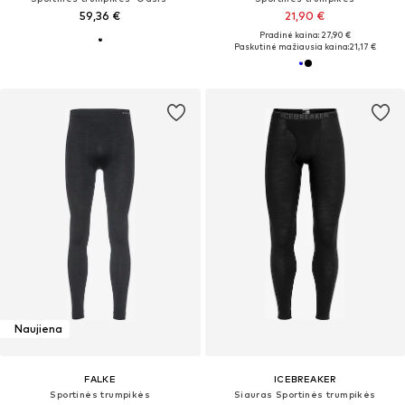
59,36 €
21,90 €
Pradinė kaina: 27,90 €
Paskutinė mažiausia kaina:
21,17 €
Naujiena
FALKE
ICEBREAKER
Sportinės trumpikės
Siauras Sportinės trumpikės