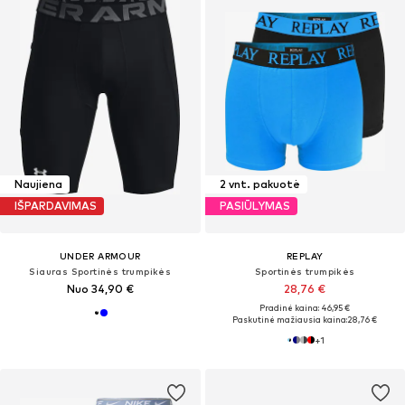
Naujiena
2 vnt. pakuotė
IŠPARDAVIMAS
PASIŪLYMAS
UNDER ARMOUR
REPLAY
Siauras Sportinės trumpikės
Sportinės trumpikės
Nuo 34,90 €
28,76 €
Pradinė kaina: 46,95 €
Paskutinė mažiausia kaina:
28,76 €
+
1