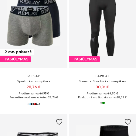
2 vnt. pakuotė
PASIŪLYMAS
PASIŪLYMAS
REPLAY
TAPOUT
Sportinės trumpikės
Siauras Sportinės trumpikės
28,76 €
30,31 €
Pradinė kaina: 46,95 €
Pradinė kaina: 44,90 €
Paskutinė mažiausia kaina:
28,76 €
Paskutinė mažiausia kaina:
28,63 €
+
1