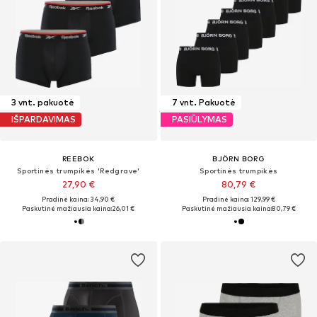
3 vnt. pakuotė
7 vnt. Pakuotė
IŠPARDAVIMAS
PASIŪLYMAS
REEBOK
BJÖRN BORG
Sportinės trumpikės 'Redgrave'
Sportinės trumpikės
27,90 €
80,79 €
Pradinė kaina: 34,90 €
Pradinė kaina: 129,99 €
Paskutinė mažiausia kaina:
26,01 €
Paskutinė mažiausia kaina:
80,79 €