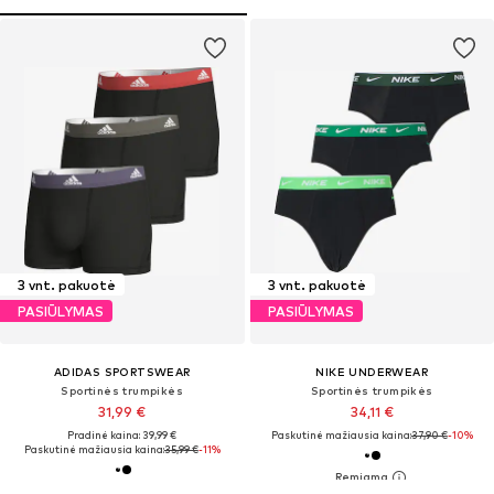
3 vnt. pakuotė
3 vnt. pakuotė
PASIŪLYMAS
PASIŪLYMAS
ADIDAS SPORTSWEAR
NIKE UNDERWEAR
Sportinės trumpikės
Sportinės trumpikės
31,99 €
34,11 €
Pradinė kaina: 39,99 €
Paskutinė mažiausia kaina:
37,90 €
-10%
Paskutinė mažiausia kaina:
35,99 €
-11%