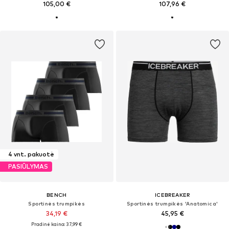
105,00 €
107,96 €
4 vnt. pakuotė
PASIŪLYMAS
BENCH
ICEBREAKER
Sportinės trumpikės
Sportinės trumpikės 'Anatomica'
34,19 €
45,95 €
Pradinė kaina: 37,99 €