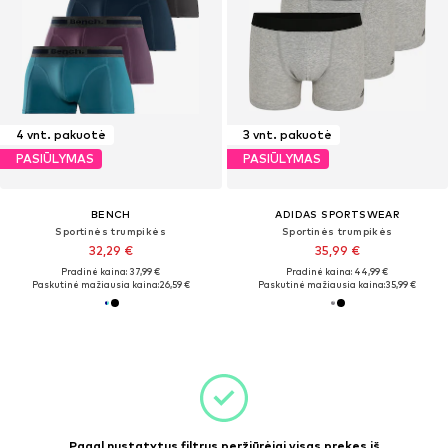
4 vnt. pakuotė
3 vnt. pakuotė
PASIŪLYMAS
PASIŪLYMAS
BENCH
ADIDAS SPORTSWEAR
Sportinės trumpikės
Sportinės trumpikės
32,29 €
35,99 €
Pradinė kaina: 37,99 €
Pradinė kaina: 44,99 €
Paskutinė mažiausia kaina:
26,59 €
Paskutinė mažiausia kaina:
35,99 €
Pagal nustatytus filtrus peržiūrėjai visas prekes iš