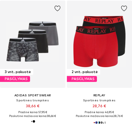
3 vnt. pakuotė
2 vnt. pakuotė
PASIŪLYMAS
PASIŪLYMAS
ADIDAS SPORTSWEAR
REPLAY
Sportinės trumpikės
Sportinės trumpikės
38,66 €
28,76 €
Pradinė kaina: 57,95 €
Pradinė kaina: 46,95 €
Paskutinė mažiausia kaina:
38,66 €
Paskutinė mažiausia kaina:
28,76 €
+
1