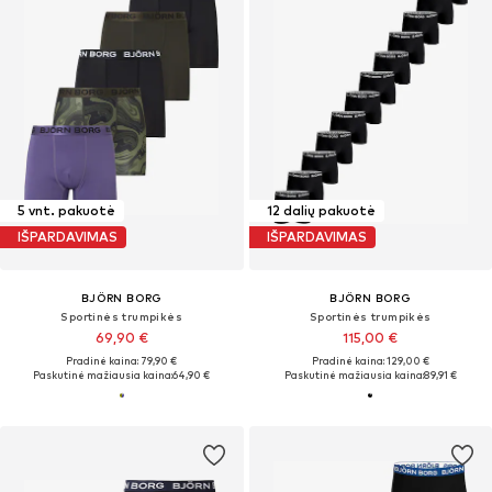
5 vnt. pakuotė
12 dalių pakuotė
IŠPARDAVIMAS
IŠPARDAVIMAS
BJÖRN BORG
BJÖRN BORG
Sportinės trumpikės
Sportinės trumpikės
69,90 €
115,00 €
Pradinė kaina: 79,90 €
Pradinė kaina: 129,00 €
Paskutinė mažiausia kaina:
64,90 €
Paskutinė mažiausia kaina:
89,91 €