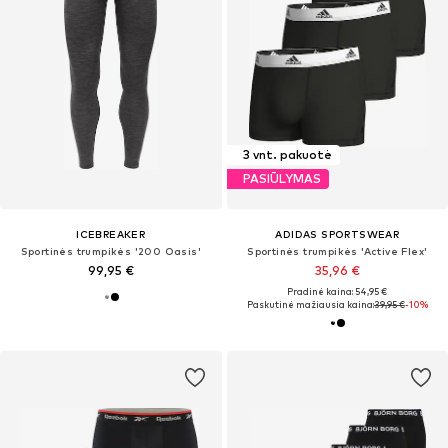
3 vnt. pakuotė
PASIŪLYMAS
ICEBREAKER
ADIDAS SPORTSWEAR
Sportinės trumpikės '200 Oasis'
Sportinės trumpikės 'Active Flex'
99,95 €
35,96 €
Pradinė kaina: 54,95 €
Paskutinė mažiausia kaina:
39,95 €
-10%