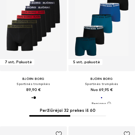
7 vnt. Pakuotė
5 vnt. pakuotė
BJÖRN BORG
BJÖRN BORG
Sportinės trumpikės
Sportinės trumpikės
89,90 €
Nuo 69,95 €
Peržiūrėjai 32 prekes iš 60