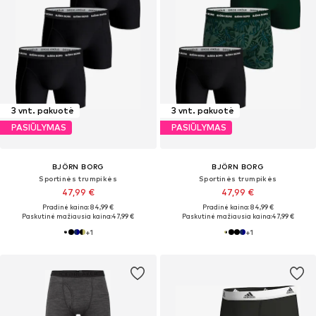
3 vnt. pakuotė
3 vnt. pakuotė
PASIŪLYMAS
PASIŪLYMAS
BJÖRN BORG
BJÖRN BORG
Sportinės trumpikės
Sportinės trumpikės
47,99 €
47,99 €
Pradinė kaina: 84,99 €
Pradinė kaina: 84,99 €
Paskutinė mažiausia kaina:
47,99 €
Paskutinė mažiausia kaina:
47,99 €
+
1
+
1