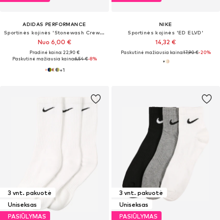
ADIDAS PERFORMANCE
NIKE
Sportinės kojinės 'Stonewash Crew 3 Pairs'
Sportinės kojinės 'ED ELVD'
Nuo 6,00 €
14,32 €
Pradinė kaina: 22,90 €
Paskutinė mažiausia kaina:
17,90 €
-20%
Paskutinė mažiausia kaina:
6,54 €
-8%
+
1
3 vnt. pakuotė
3 vnt. pakuotė
Uniseksas
Uniseksas
PASIŪLYMAS
PASIŪLYMAS