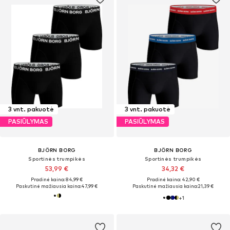
3 vnt. pakuotė
3 vnt. pakuotė
PASIŪLYMAS
PASIŪLYMAS
BJÖRN BORG
BJÖRN BORG
Sportinės trumpikės
Sportinės trumpikės
53,99 €
34,32 €
Pradinė kaina: 84,99 €
Pradinė kaina: 42,90 €
Paskutinė mažiausia kaina:
47,99 €
Paskutinė mažiausia kaina:
21,39 €
+
1