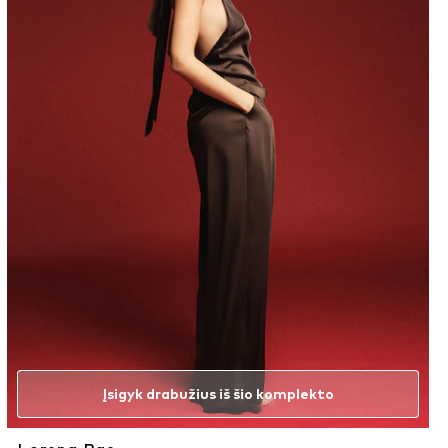
Įsigyk drabužius iš šio komplekto