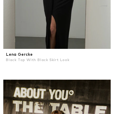
Lena Gercke
Black Top With Black Skirt Look