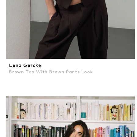
Lena Gercke
Brown Top With Brown Pants Look