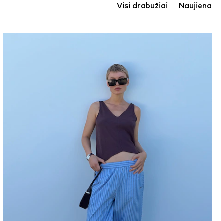
Visi drabužiai
Naujiena