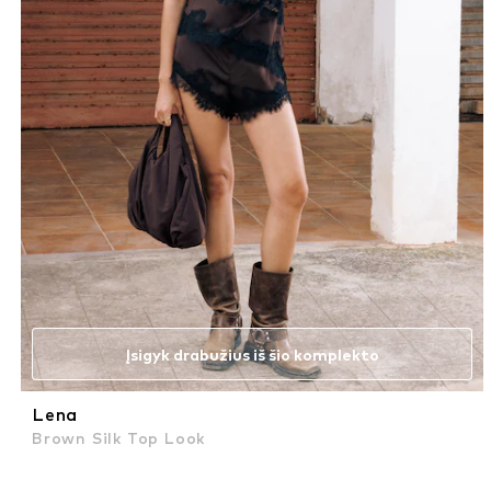
Įsigyk drabužius iš šio komplekto
Lena
Brown Silk Top Look