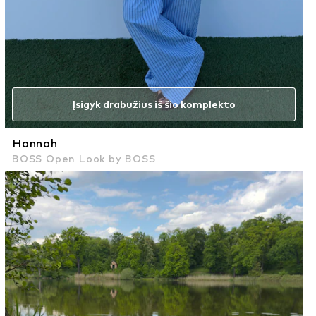
Įsigyk drabužius iš šio komplekto
Hannah
BOSS Open Look by BOSS