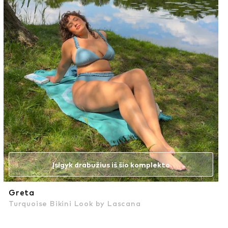
Įsigyk drabužius iš šio komplekto
Greta
Turquoise Bikini Look by Lascana