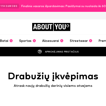
Finalinis vasaros išpardavimas: Pasiūlymai su nuolaida iki 6
11
H
36
M
35
S
ABOUT
YOU
Batai
Sportas
Aksesuarai
Streetwear
Pre
APMOKĖJIMAS PRISTAČIUS
Drabužių įkvėpimas
Atrask naujų drabužių derinių visiems atvejams