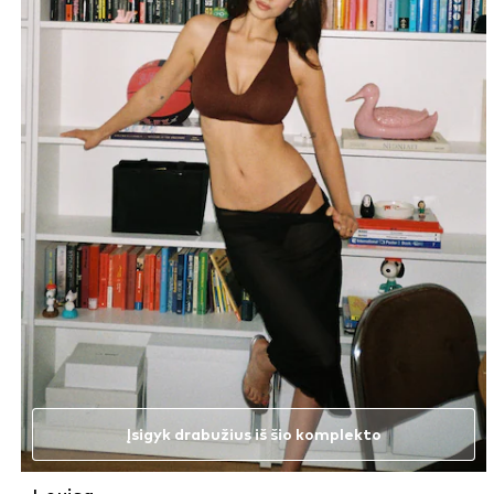
Įsigyk drabužius iš šio komplekto