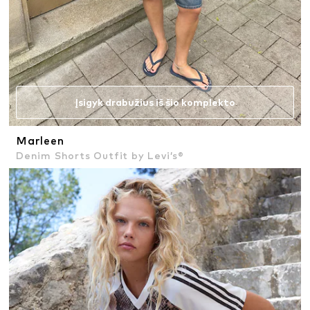
Įsigyk drabužius iš šio komplekto
Marleen
Denim Shorts Outfit by Levi’s®