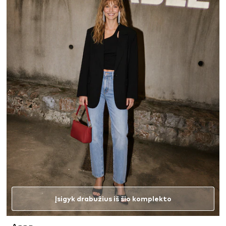
Įsigyk drabužius iš šio komplekto