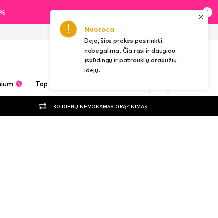
0%
Nuoroda
LT
Deja, šios prekės pasirinkti
nebegalima. Čia rasi ir daugiau
įspūdingų ir patrauklių drabužių
idėjų.
mium
Top 100
Prekių ženklai
Įkvėpimas
30 DIENŲ NEMOKAMAS GRĄŽINIMAS