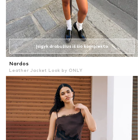
Įsigyk drabužius iš šio komplekto
Nardos
Leather Jacket Look by ONLY