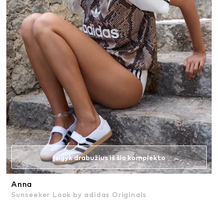
Įsigyk drabužius iš šio komplekto
Anna
Sunseeker Look by adidas Originals