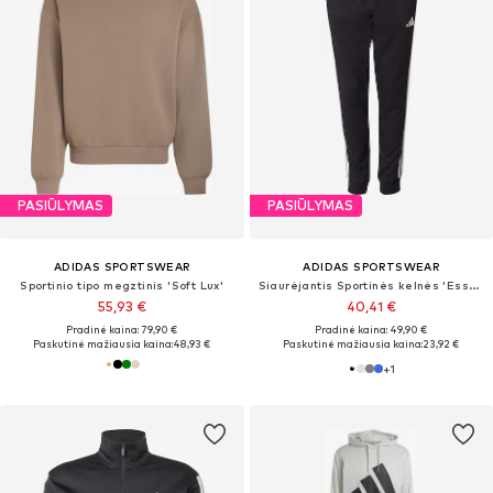
PASIŪLYMAS
PASIŪLYMAS
ADIDAS SPORTSWEAR
ADIDAS SPORTSWEAR
Sportinio tipo megztinis 'Soft Lux'
Siaurėjantis Sportinės kelnės 'Essentials'
55,93 €
40,41 €
Pradinė kaina: 79,90 €
Pradinė kaina: 49,90 €
Paskutinė mažiausia kaina:
48,93 €
Paskutinė mažiausia kaina:
23,92 €
+
1