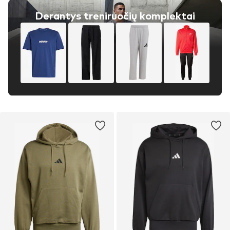
Derantys treniruočių komplektai