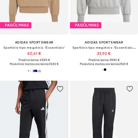
PASIŪLYMAS
PASIŪLYMAS
ADIDAS SPORTSWEAR
ADIDAS SPORTSWEAR
Sportinio tipo megztinis 'Essentials'
Sportinio tipo megztinis 'Essentials Feelcozy'
40,41 €
33,92 €
Pradinė kaina: 49,90 €
Pradinė kaina: 39,90 €
Paskutinė mažiausia kaina:
35,92 €
Paskutinė mažiausia kaina:
29,61 €
+
5