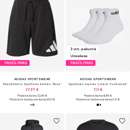
3 vnt. pakuotė
Uniseksas
PASIŪLYMAS
PASIŪLYMAS
ADIDAS SPORTSWEAR
ADIDAS SPORTSWEAR
Standartinis Sportinės kelnės 'Boss'
Sportinės kojinės 'Linear Cushioned'
27,97 €
7,11 €
Pradinė kaina: 32,90 €
Pradinė kaina: 8,90 €
Paskutinė mažiausia kaina:
25,11 €
Paskutinė mažiausia kaina:
7,11 €