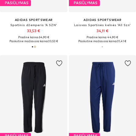
PASIŪLYMAS
PASIŪLYMAS
ADIDAS SPORTSWEAR
ADIDAS SPORTSWEAR
Sportinis džemperis 'A SZN'
Laisvas Sportinės kelnės 'All Szn'
33,53 €
34,11 €
Pradinė kaina: 64,90 €
Pradinė kaina: 44,90 €
Paskutinė mažiausia kaina:
33,53 €
Paskutinė mažiausia kaina:
31,41 €
PASIŪLYMAS
PASIŪLYMAS