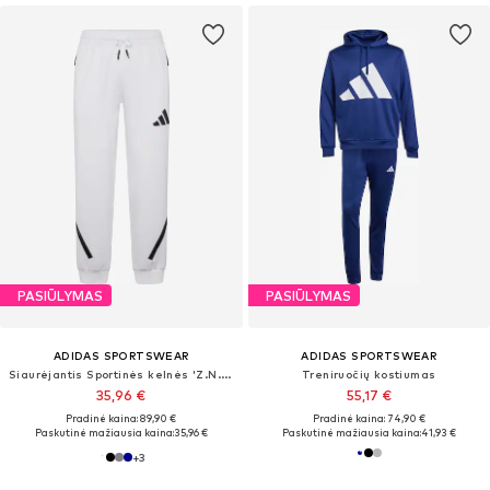
PASIŪLYMAS
PASIŪLYMAS
ADIDAS SPORTSWEAR
ADIDAS SPORTSWEAR
Siaurėjantis Sportinės kelnės 'Z.N.E.'
Treniruočių kostiumas
35,96 €
55,17 €
Pradinė kaina: 89,90 €
Pradinė kaina: 74,90 €
Paskutinė mažiausia kaina:
35,96 €
Paskutinė mažiausia kaina:
41,93 €
+
3