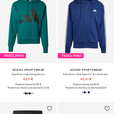
PASIŪLYMAS
PASIŪLYMAS
ADIDAS SPORTSWEAR
ADIDAS SPORTSWEAR
Sportinio tipo megztinis
Sportinis džemperis 'Essentials'
43,11 €
40,41 €
Pradinė kaina: 54,90 €
Pradinė kaina: 64,90 €
Paskutinė mažiausia kaina:
30,32 €
Paskutinė mažiausia kaina:
26,53 €
+
1