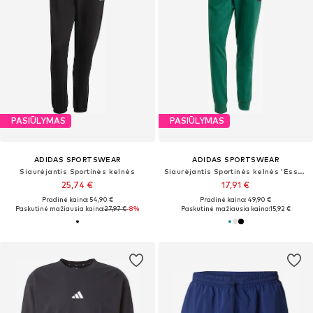
PASIŪLYMAS
PASIŪLYMAS
ADIDAS SPORTSWEAR
ADIDAS SPORTSWEAR
Siaurėjantis Sportinės kelnės
Siaurėjantis Sportinės kelnės 'Essentials Feel Cozy'
25,74 €
17,91 €
Pradinė kaina: 54,90 €
Pradinė kaina: 49,90 €
Paskutinė mažiausia kaina:
27,97 €
-8%
Paskutinė mažiausia kaina:
15,92 €