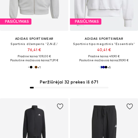
PASIŪLYMAS
PASIŪLYMAS
ADIDAS SPORTSWEAR
ADIDAS SPORTSWEAR
Sportinis džemperis 'Z.N.E.'
Sportinio tipo megztinis 'Essentials'
76,41 €
40,41 €
Pradinė kaina: 109,00 €
Pradinė kaina: 49,90 €
Paskutinė mažiausia kaina:
71,91 €
Paskutinė mažiausia kaina:
39,90 €
+
1
+
5
Peržiūrėjai 32 prekes iš 671