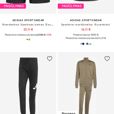
PASIŪLYMAS
PASIŪLYMAS
ADIDAS SPORTSWEAR
ADIDAS SPORTSWEAR
Standartinis Sportinės kelnės 'Essentials'
Sportiniai marškinėliai 'Essentials'
25,11 €
16,11 €
Paskutinė mažiausia kaina:
27,90 €
-10%
Pradinė kaina: 19,90 €
Paskutinė mažiausia kaina:
14,31 €
+
4
Naujiena