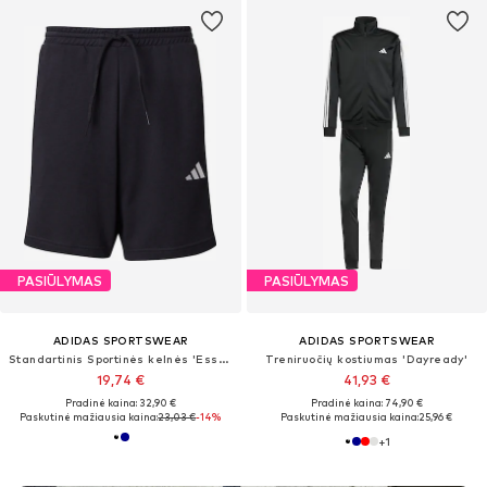
PASIŪLYMAS
PASIŪLYMAS
ADIDAS SPORTSWEAR
ADIDAS SPORTSWEAR
Standartinis Sportinės kelnės 'Essentials'
Treniruočių kostiumas 'Dayready'
19,74 €
41,93 €
Pradinė kaina: 32,90 €
Pradinė kaina: 74,90 €
Paskutinė mažiausia kaina:
23,03 €
-14%
Paskutinė mažiausia kaina:
25,96 €
+
1