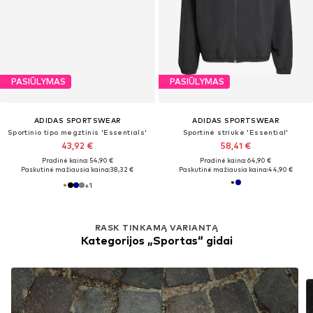
PASIŪLYMAS
PASIŪLYMAS
ADIDAS SPORTSWEAR
ADIDAS SPORTSWEAR
Sportinio tipo megztinis 'Essentials'
Sportinė striukė 'Essential'
43,92 €
58,41 €
Pradinė kaina: 54,90 €
Pradinė kaina: 64,90 €
Paskutinė mažiausia kaina:
38,32 €
Paskutinė mažiausia kaina:
44,90 €
+
1
RASK TINKAMĄ VARIANTĄ
Kategorijos „Sportas“ gidai