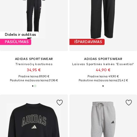
Didelis ir aukštas
PASIŪLYMAS
IŠPARDAVIMAS
ADIDAS SPORTSWEAR
ADIDAS SPORTSWEAR
Treniruočių kostiumas
Laisvas Sportinės kelnės 'Essential'
34,95 €
44,90 €
Pradinė kaina: 89,90 €
Pradinė kaina: 49,90 €
Paskutinė mažiausia kaina:
31,96 €
Paskutinė mažiausia kaina:
25,42 €