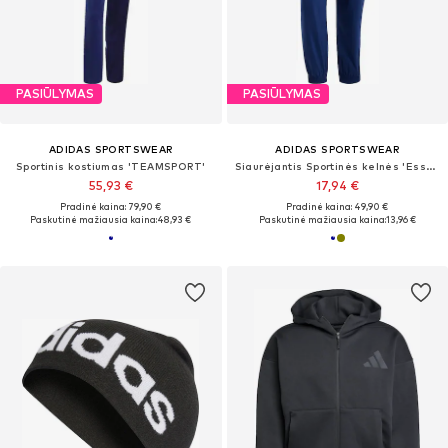
PASIŪLYMAS
PASIŪLYMAS
ADIDAS SPORTSWEAR
ADIDAS SPORTSWEAR
Sportinis kostiumas 'TEAMSPORT'
Siaurėjantis Sportinės kelnės 'Essentials'
55,93 €
17,94 €
Pradinė kaina: 79,90 €
Pradinė kaina: 49,90 €
Paskutinė mažiausia kaina:
48,93 €
Paskutinė mažiausia kaina:
13,96 €