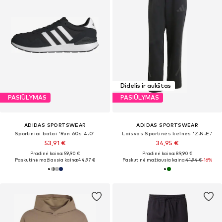
Didelis ir aukštas
PASIŪLYMAS
PASIŪLYMAS
ADIDAS SPORTSWEAR
ADIDAS SPORTSWEAR
Sportiniai batai 'Run 60s 4.0'
Laisvas Sportinės kelnės 'Z.N.E.'
53,91 €
34,95 €
Pradinė kaina: 59,90 €
Pradinė kaina: 89,90 €
Paskutinė mažiausia kaina:
44,97 €
Paskutinė mažiausia kaina:
41,94 €
-16%