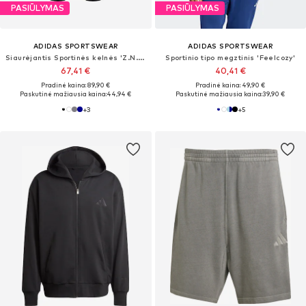
PASIŪLYMAS
PASIŪLYMAS
ADIDAS SPORTSWEAR
ADIDAS SPORTSWEAR
Siaurėjantis Sportinės kelnės 'Z.N.E.'
Sportinio tipo megztinis 'Feelcozy'
67,41 €
40,41 €
Pradinė kaina: 89,90 €
Pradinė kaina: 49,90 €
Paskutinė mažiausia kaina:
44,94 €
Paskutinė mažiausia kaina:
39,90 €
+
3
+
5