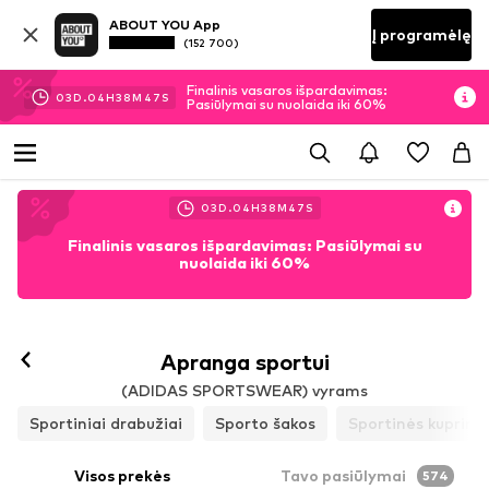
ABOUT YOU App
Į programėlę
(152 700)
Finalinis vasaros išpardavimas:
03
D.
04
H
38
M
45
S
Pasiūlymai su nuolaida iki 60%
03
D.
04
H
38
M
45
S
Finalinis vasaros išpardavimas: Pasiūlymai su
nuolaida iki 60%
Apranga sportui
(ADIDAS SPORTSWEAR) vyrams
Sportiniai drabužiai
Sporto šakos
Sportinės kuprinės
Visos prekės
Tavo pasiūlymai
574