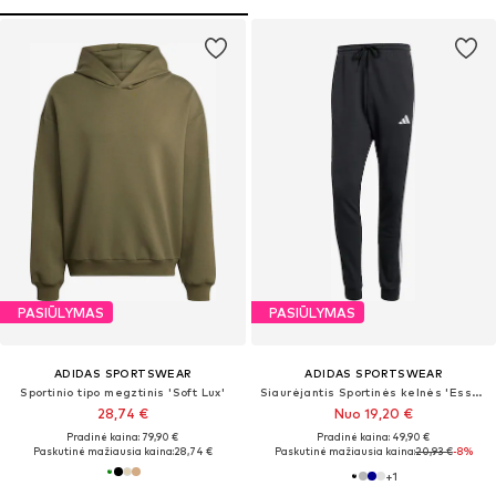
PASIŪLYMAS
PASIŪLYMAS
ADIDAS SPORTSWEAR
ADIDAS SPORTSWEAR
Sportinio tipo megztinis 'Soft Lux'
Siaurėjantis Sportinės kelnės 'Essential'
28,74 €
Nuo 19,20 €
Pradinė kaina: 79,90 €
Pradinė kaina: 49,90 €
Paskutinė mažiausia kaina:
28,74 €
Paskutinė mažiausia kaina:
20,93 €
-8%
+
1