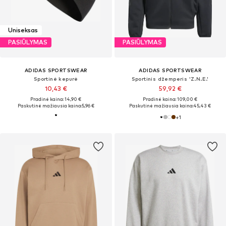
Uniseksas
PASIŪLYMAS
PASIŪLYMAS
ADIDAS SPORTSWEAR
ADIDAS SPORTSWEAR
Sportinė kepurė
Sportinis džemperis 'Z.N.E.'
10,43 €
59,92 €
Pradinė kaina: 14,90 €
Pradinė kaina: 109,00 €
Paskutinė mažiausia kaina:
5,96 €
Paskutinė mažiausia kaina:
45,43 €
+
1