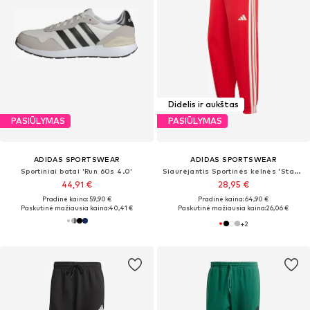
Didelis ir aukštas
PASIŪLYMAS
PASIŪLYMAS
ADIDAS SPORTSWEAR
ADIDAS SPORTSWEAR
Sportiniai batai 'Run 60s 4.0'
Siaurėjantis Sportinės kelnės 'Stadium'
44,91 €
28,95 €
Pradinė kaina: 59,90 €
Pradinė kaina: 64,90 €
Paskutinė mažiausia kaina:
40,41 €
Paskutinė mažiausia kaina:
26,06 €
+
2