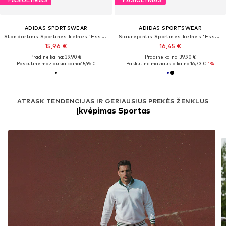
ADIDAS SPORTSWEAR
ADIDAS SPORTSWEAR
Standartinis Sportinės kelnės 'Essentials Stanford Open Hem'
Siaurėjantis Sportinės kelnės 'Essentials'
15,96 €
16,45 €
Pradinė kaina: 39,90 €
Pradinė kaina: 39,90 €
Paskutinė mažiausia kaina:
15,96 €
Paskutinė mažiausia kaina:
16,73 €
-1%
ATRASK TENDENCIJAS IR GERIAUSIUS PREKĖS ŽENKLUS
Įkvėpimas Sportas