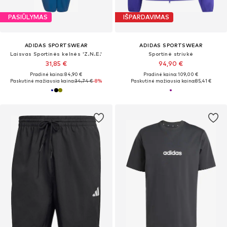
PASIŪLYMAS
IŠPARDAVIMAS
ADIDAS SPORTSWEAR
ADIDAS SPORTSWEAR
Laisvas Sportinės kelnės 'Z.N.E.'
Sportinė striukė
31,85 €
94,90 €
Pradinė kaina: 84,90 €
Pradinė kaina: 109,00 €
Paskutinė mažiausia kaina:
34,74 €
-8%
Paskutinė mažiausia kaina:
85,41 €