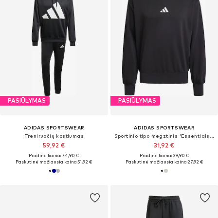
PASIŪLYMAS
PASIŪLYMAS
ADIDAS SPORTSWEAR
ADIDAS SPORTSWEAR
Treniruočių kostiumas
Sportinio tipo megztinis 'Essentials Feelcozy'
59,92 €
31,92 €
Pradinė kaina: 74,90 €
Pradinė kaina: 39,90 €
Paskutinė mažiausia kaina:
51,92 €
Paskutinė mažiausia kaina:
27,92 €