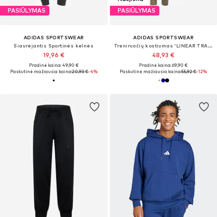
PASIŪLYMAS
PASIŪLYMAS
ADIDAS SPORTSWEAR
ADIDAS SPORTSWEAR
Siaurėjantis Sportinės kelnės
Treniruočių kostiumas 'LINEAR TRACK'
19,96 €
48,93 €
Pradinė kaina: 49,90 €
Pradinė kaina: 69,90 €
Paskutinė mažiausia kaina:
20,93 €
-4%
Paskutinė mažiausia kaina:
55,92 €
-12%