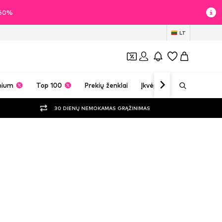
i 60%
LT
mium
Top 100
Prekių ženklai
Įkvėpimas
30 DIENŲ NEMOKAMAS GRĄŽINIMAS
i