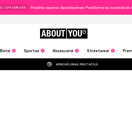
Finalinis vasaros išpardavimas: Pasiūlymai su nuolaida ik
2
D.
22
H
45
M
47
S
ABOUT
YOU
Batai
Sportas
Aksesuarai
Streetwear
Pre
APMOKĖJIMAS PRISTAČIUS
Tiago drabužia